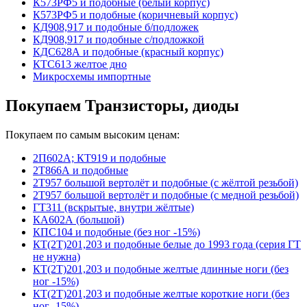
К573РФ5 и подобные (белый корпус)
К573РФ5 и подобные (коричневый корпус)
КД908,917 и подобные б/подложек
КД908,917 и подобные с/подложкой
КДС628А и подобные (красный корпус)
КТС613 желтое дно
Микросхемы импортные
Покупаем Транзисторы, диоды
Покупаем по самым высоким ценам:
2П602А; КТ919 и подобные
2Т866А и подобные
2Т957 большой вертолёт и подобные (с жёлтой резьбой)
2Т957 большой вертолёт и подобные (с медной резьбой)
ГТ311 (вскрытые, внутри жёлтые)
КА602А (большой)
КПС104 и подобные (без ног -15%)
КТ(2Т)201,203 и подобные белые до 1993 года (серия ГТ
не нужна)
КТ(2Т)201,203 и подобные желтые длинные ноги (без
ног -15%)
КТ(2Т)201,203 и подобные желтые короткие ноги (без
ног -15%)