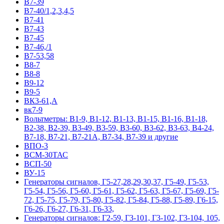
В7-39
В7-40/1,2,3,4,5
В7-41
В7-43
В7-45
В7-46,/1
В7-53,58
В8-7
В8-8
В9-12
В9-5
ВК3-61,А
вк7-9
Вольтметры: В1-9, В1-12, В1-13, В1-15, В1-16, В1-18,
В2-38, В2-39, В3-49, В3-59, В3-60, В3-62, В3-63, В4-24,
В7-18, В7-21, В7-21А, В7-34, В7-39 и другие
ВПО-3
ВСМ-30ТАС
ВСП-50
ВУ-15
Гeнepaтopы cигнaлoв, Г5-27,28,29,30,37, Г5-49, Г5-53,
Г5-54, Г5-56, Г5-60, Г5-61, Г5-62, Г5-63, Г5-67, Г5-69, Г5-
72, Г5-75, Г5-79, Г5-80, Г5-82, Г5-84, Г5-88, Г5-89, Г6-15,
Г6-26, Г6-27, Г6-31, Г6-33,
Гeнepaтopы cигнaлoв: Г2-59, Г3-101, Г3-102, Г3-104, 105,