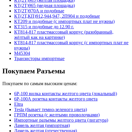
КТ(2Т)965 (жёлтая площадка)
КТ(2Т)965 (медная площадка)
КТ(2Т)970А и подобные
КТ(2Т,КП)912,944,947, 2П904 и подобные
КТ209 и подобные (с импортных плат не нужны)
КТ315 и подобные до 12.90 г.
КТ814-817 пластмассовый корпус (разобранный,
жёлтый как на картинке)
КТ814-817 пластмассовый корпус (с импортных плат не
нужны)
М45304
Транзисторы импортные
Покупаем Разъемы
Покупаем по самым высоким ценам:
6Р-100 вилка контакты желтого цвета (локальный)
6Р-100А розетка контакты желтого цвета
Eltra
Tesla (бывает темно-зеленого цвета)
ГРПМ розетка (с желтыми проволочками)
Импортные разъемы желтого цвета (лигатура)
Ламель желтая (импортная)
Ламель желтая (отечественная)