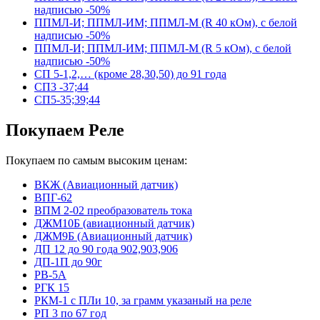
надписью -50%
ППМЛ-И; ППМЛ-ИМ; ППМЛ-М (R 40 кОм), с белой
надписью -50%
ППМЛ-И; ППМЛ-ИМ; ППМЛ-М (R 5 кОм), с белой
надписью -50%
СП 5-1,2,… (кроме 28,30,50) до 91 года
СП3 -37;44
СП5-35;39;44
Покупаем Реле
Покупаем по самым высоким ценам:
ВКЖ (Авиационный датчик)
ВПГ-62
ВПМ 2-02 преобразователь тока
ДЖМ10Б (авиационный датчик)
ДЖМ9Б (Авиационный датчик)
ДП 12 до 90 года 902,903,906
ДП-1П до 90г
РВ-5А
РГК 15
РКМ-1 с ПЛи 10, за грамм указаный на реле
РП 3 по 67 год