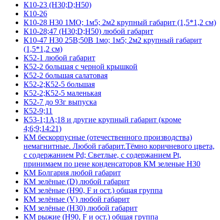
К10-23 (Н30;D;Н50)
К10-26
К10-28 Н30 1МО; 1м5; 2м2 крупный габарит (1,5*1,2 см)
К10-28;47 (Н30;D;Н50) любой габарит
К10-47 Н30 25В;50В 1мо; 1м5; 2м2 крупный габарит
(1,5*1,2 см)
К52-1 любой габарит
К52-2 большая с черной крышкой
К52-2 большая салатовая
К52-2;К52-5 большая
К52-2;К52-5 маленькая
К52-7 до 93г выпуска
К52-9;11
К53-1;1А;18 и другие крупный габарит (кроме
4;6;9;14:21)
КМ бескорпусные (отечественного производства)
немагнитные. Любой габарит.Тёмно коричневого цвета,
с содержанием Pd; Светлые, с содержанием Pt,
принимаем по цене конденсаторов КМ зеленые Н30
КМ Болгария любой габарит
КМ зелёные (D) любой габарит
КМ зелёные (H90, F и ост.) общая группа
КМ зелёные (V) любой габарит
КМ зелёные (Н30) любой габарит
КМ рыжие (H90, F и ост.) общая группа