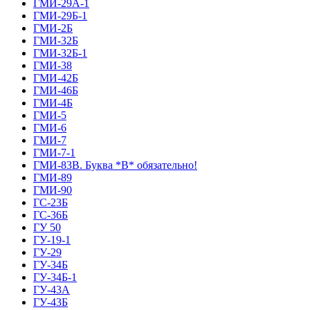
ГМИ-29А-1
ГМИ-29Б-1
ГМИ-2Б
ГМИ-32Б
ГМИ-32Б-1
ГМИ-38
ГМИ-42Б
ГМИ-46Б
ГМИ-4Б
ГМИ-5
ГМИ-6
ГМИ-7
ГМИ-7-1
ГМИ-83В. Буква *В* обязательно!
ГМИ-89
ГМИ-90
ГС-23Б
ГС-36Б
ГУ 50
ГУ-19-1
ГУ-29
ГУ-34Б
ГУ-34Б-1
ГУ-43А
ГУ-43Б