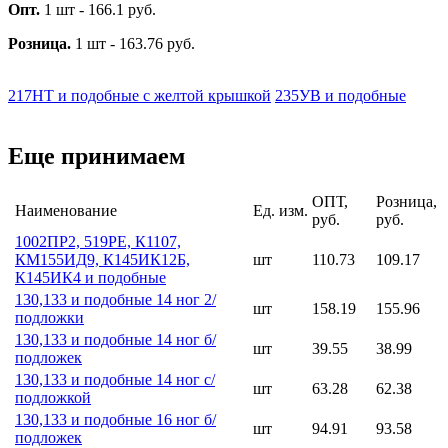
Опт.
1 шт - 166.1 руб.
Розница.
1 шт - 163.76 руб.
217НТ и подобные с желтой крышкой
235УВ и подобные
Еще принимаем
ОПТ,
Розница,
Наименование
Ед. изм.
руб.
руб.
1002ПР2, 519РЕ, К1107,
КМ155ИД9, К145ИК12Б,
шт
110.73
109.17
К145ИК4 и подобные
130,133 и подобные 14 ног 2/
шт
158.19
155.96
подложки
130,133 и подобные 14 ног б/
шт
39.55
38.99
подложек
130,133 и подобные 14 ног с/
шт
63.28
62.38
подложкой
130,133 и подобные 16 ног б/
шт
94.91
93.58
подложек