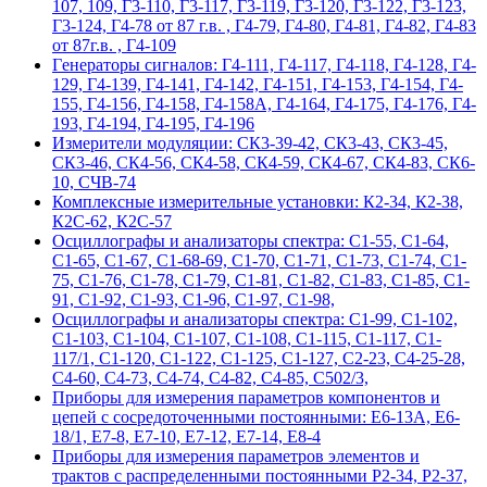
107, 109, Г3-110, Г3-117, Г3-119, Г3-120, Г3-122, Г3-123,
Г3-124, Г4-78 от 87 г.в. , Г4-79, Г4-80, Г4-81, Г4-82, Г4-83
от 87г.в. , Г4-109
Гeнepaтopы cигнaлoв: Г4-111, Г4-117, Г4-118, Г4-128, Г4-
129, Г4-139, Г4-141, Г4-142, Г4-151, Г4-153, Г4-154, Г4-
155, Г4-156, Г4-158, Г4-158А, Г4-164, Г4-175, Г4-176, Г4-
193, Г4-194, Г4-195, Г4-196
Измерители модуляции: СК3-39-42, СК3-43, СК3-45,
СК3-46, СК4-56, СК4-58, СК4-59, СК4-67, СК4-83, СК6-
10, СЧВ-74
Комплексные измерительные установки: К2-34, К2-38,
К2С-62, К2С-57
Осциллографы и анализаторы спектра: С1-55, С1-64,
С1-65, С1-67, С1-68-69, С1-70, С1-71, С1-73, С1-74, С1-
75, С1-76, С1-78, С1-79, С1-81, С1-82, С1-83, С1-85, С1-
91, С1-92, С1-93, С1-96, С1-97, С1-98,
Осциллографы и анализаторы спектра: С1-99, С1-102,
С1-103, С1-104, С1-107, С1-108, С1-115, С1-117, С1-
117/1, С1-120, С1-122, С1-125, С1-127, С2-23, С4-25-28,
С4-60, С4-73, С4-74, С4-82, С4-85, С502/3,
Приборы для измерения параметров компонентов и
цепей с сосредоточенными постоянными: Е6-13А, Е6-
18/1, Е7-8, Е7-10, Е7-12, Е7-14, Е8-4
Приборы для измерения параметров элементов и
трактов с распределенными постоянными Р2-34, Р2-37,