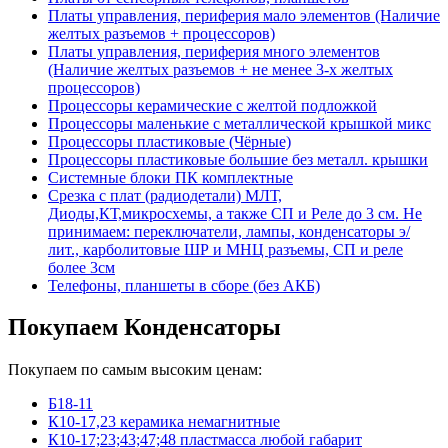
Платы управления, периферия мало элементов (Наличие
желтых разъемов + процессоров)
Платы управления, периферия много элементов
(Наличие желтых разъемов + не менее 3-х желтых
процессоров)
Процессоры керамические с желтой подложкой
Процессоры маленькие с металлической крышкой микс
Процессоры пластиковые (Чёрные)
Процессоры пластиковые большие без металл. крышки
Системные блоки ПК комплектные
Срезка с плат (радиодетали) МЛТ,
Диоды,КТ,микросхемы, а также СП и Реле до 3 см. Не
принимаем: переключатели, лампы, конденсаторы э/
лит., карболитовые ШР и МНЦ разъемы, СП и реле
более 3см
Телефоны, планшеты в сборе (без АКБ)
Покупаем Конденсаторы
Покупаем по самым высоким ценам:
Б18-11
К10-17,23 керамика немагнитные
К10-17;23;43;47;48 пластмасса любой габарит