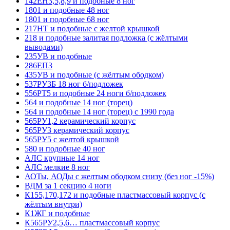
142ЕН3,5,8,9 и подобные 8 ног
1801 и подобные 48 ног
1801 и подобные 68 ног
217НТ и подобные с желтой крышкой
218 и подобные залитая подложка (с жёлтыми
выводами)
235УВ и подобные
286ЕП3
435УВ и подобные (с жёлтым ободком)
537РУ3Б 18 ног б/подложек
556РТ5 и подобные 24 ноги б/подложек
564 и подобные 14 ног (торец)
564 и подобные 14 ног (торец) с 1990 года
565РУ1,2 керамический корпус
565РУ3 керамический корпус
565РУ5 с желтой крышкой
580 и подобные 40 ног
АЛС крупные 14 ног
АЛС мелкие 8 ног
АОТы, АОДы с желтым ободком снизу (без ног -15%)
ВДМ за 1 секцию 4 ноги
К155,170,172 и подобные пластмассовый корпус (с
жёлтым внутри)
К1ЖГ и подобные
К565РУ2,5,6… пластмассовый корпус