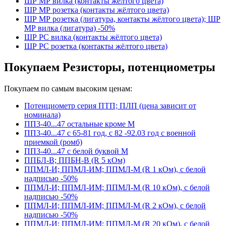
ШР МР вилка (контакты жёлтого цвета)
ШР МР розетка (контакты жёлтого цвета)
ШР МР розетка (лигатура, контакты жёлтого цвета); ШР
МР вилка (лигатура) -50%
ШР РС вилка (контакты жёлтого цвета)
ШР РС розетка (контакты жёлтого цвета)
Покупаем Резисторы, потенциометры
Покупаем по самым высоким ценам:
Потенциометр серия ПТП; ПЛП (цена зависит от
номинала)
ПП3-40...47 остальные кроме М
ПП3-40...47 с 65-81 год, с 82 -92.03 год с военной
приемкой (ромб)
ПП3-40...47 с белой буквой М
ППБЛ-В; ППБН-В (R 5 кОм)
ППМЛ-И; ППМЛ-ИМ; ППМЛ-М (R 1 кОм), с белой
надписью -50%
ППМЛ-И; ППМЛ-ИМ; ППМЛ-М (R 10 кОм), с белой
надписью -50%
ППМЛ-И; ППМЛ-ИМ; ППМЛ-М (R 2 кОм), с белой
надписью -50%
ППМЛ-И; ППМЛ-ИМ; ППМЛ-М (R 20 кОм), с белой