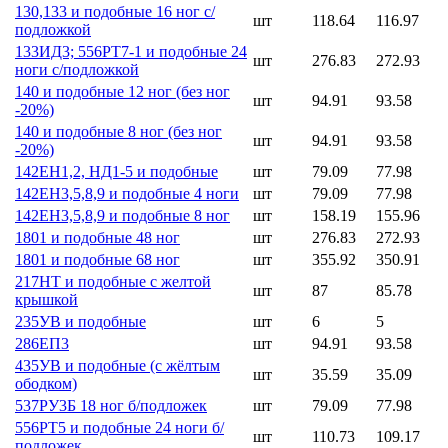
130,133 и подобные 16 ног с/
шт
118.64
116.97
подложкой
133ИД3; 556РТ7-1 и подобные 24
шт
276.83
272.93
ноги с/подложкой
140 и подобные 12 ног (без ног
шт
94.91
93.58
-20%)
140 и подобные 8 ног (без ног
шт
94.91
93.58
-20%)
142ЕН1,2, НД1-5 и подобные
шт
79.09
77.98
142ЕН3,5,8,9 и подобные 4 ноги
шт
79.09
77.98
142ЕН3,5,8,9 и подобные 8 ног
шт
158.19
155.96
1801 и подобные 48 ног
шт
276.83
272.93
1801 и подобные 68 ног
шт
355.92
350.91
217НТ и подобные с желтой
шт
87
85.78
крышкой
235УВ и подобные
шт
6
5
286ЕП3
шт
94.91
93.58
435УВ и подобные (с жёлтым
шт
35.59
35.09
ободком)
537РУ3Б 18 ног б/подложек
шт
79.09
77.98
556РТ5 и подобные 24 ноги б/
шт
110.73
109.17
подложек