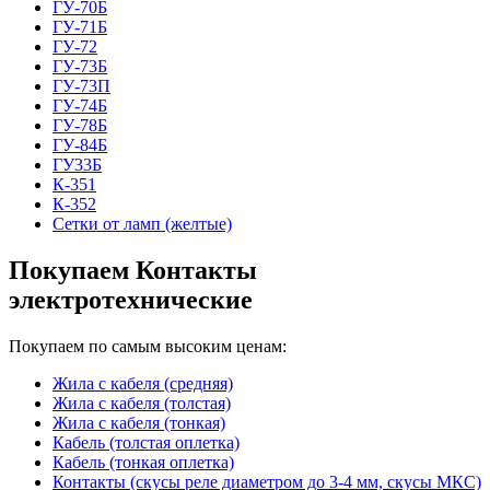
ГУ-70Б
ГУ-71Б
ГУ-72
ГУ-73Б
ГУ-73П
ГУ-74Б
ГУ-78Б
ГУ-84Б
ГУ33Б
К-351
К-352
Сетки от ламп (желтые)
Покупаем Контакты
электротехнические
Покупаем по самым высоким ценам:
Жила с кабеля (средняя)
Жила с кабеля (толстая)
Жила с кабеля (тонкая)
Кабель (толстая оплетка)
Кабель (тонкая оплетка)
Контакты (скусы реле диаметром до 3-4 мм, скусы МКС)