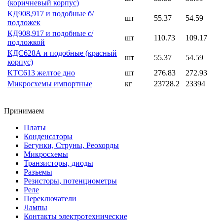
(коричневый корпус)
КД908,917 и подобные б/
шт
55.37
54.59
подложек
КД908,917 и подобные с/
шт
110.73
109.17
подложкой
КДС628А и подобные (красный
шт
55.37
54.59
корпус)
КТС613 желтое дно
шт
276.83
272.93
Микросхемы импортные
кг
23728.2
23394
Принимаем
Платы
Конденсаторы
Бегунки, Струны, Реохорды
Микросхемы
Транзисторы, диоды
Разъемы
Резисторы, потенциометры
Реле
Переключатели
Лампы
Контакты электротехнические