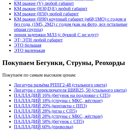
КМ рыжие (V) любой габарит
КМ рыжие (Н30;D;E) любой габарит
КМ рыжие (Н50) любой габарит
КМ рыжие (Н90) крупный габарит (м68;1МО) с годом и
без года, (1М5, 2М2) с годом (как на фото, все остальные
общая группа)
линия задержки МЛЗ (с буквой С не идут)
ЭТ; ЭТН любой габарит
ЭТО большая
ЭТО маленькая
Покупаем Бегунки, Струны, Реохорды
Покупаем по самым высоким ценам:
Лигатура разъёма РППГ2-48 (стального цвета)
Лигатура с переключателя ШИВ25, 50 (стального цвета)
ПАЛЛАДИЙ 16% (бегунок на подложке с СП5)
ПАЛЛАДИЙ 18% (струны с МКС, жёсткие)
ПАЛЛАДИЙ 20% (контакты с ПП3)
ПАЛЛАДИЙ 28% (игла с СП5)
ПАЛЛАДИЙ 28% (струны с МКС, жёсткие)
ПАЛЛАДИЙ 58% (бегунок с СП5)
ПАЛЛАДИЙ 60% (проволка)