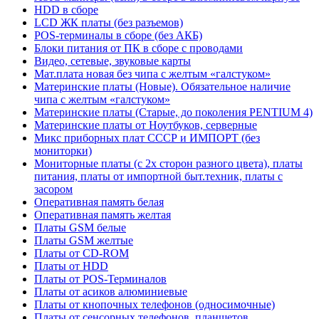
HDD в сборе
LCD ЖК платы (без разъемов)
POS-терминалы в сборе (без АКБ)
Блоки питания от ПК в сборе с проводами
Видео, сетевые, звуковые карты
Мат.плата новая без чипа с желтым «галстуком»
Материнские платы (Новые). Обязательное наличие
чипа с желтым «галстуком»
Материнские платы (Старые, до поколения PENTIUM 4)
Материнские платы от Ноутбуков, серверные
Микс приборных плат СССР и ИМПОРТ (без
мониторки)
Мониторные платы (с 2х сторон разного цвета), платы
питания, платы от импортной быт.техник, платы с
засором
Оперативная память белая
Оперативная память желтая
Платы GSM белые
Платы GSM желтые
Платы от CD-ROM
Платы от HDD
Платы от POS-Терминалов
Платы от асиков алюминиевые
Платы от кнопочных телефонов (односимочные)
Платы от сенсорных телефонов, планшетов