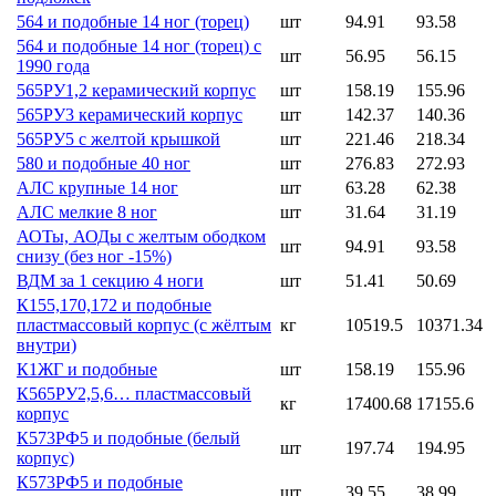
564 и подобные 14 ног (торец)
шт
94.91
93.58
564 и подобные 14 ног (торец) с
шт
56.95
56.15
1990 года
565РУ1,2 керамический корпус
шт
158.19
155.96
565РУ3 керамический корпус
шт
142.37
140.36
565РУ5 с желтой крышкой
шт
221.46
218.34
580 и подобные 40 ног
шт
276.83
272.93
АЛС крупные 14 ног
шт
63.28
62.38
АЛС мелкие 8 ног
шт
31.64
31.19
АОТы, АОДы с желтым ободком
шт
94.91
93.58
снизу (без ног -15%)
ВДМ за 1 секцию 4 ноги
шт
51.41
50.69
К155,170,172 и подобные
пластмассовый корпус (с жёлтым
кг
10519.5
10371.34
внутри)
К1ЖГ и подобные
шт
158.19
155.96
К565РУ2,5,6… пластмассовый
кг
17400.68
17155.6
корпус
К573РФ5 и подобные (белый
шт
197.74
194.95
корпус)
К573РФ5 и подобные
шт
39.55
38.99