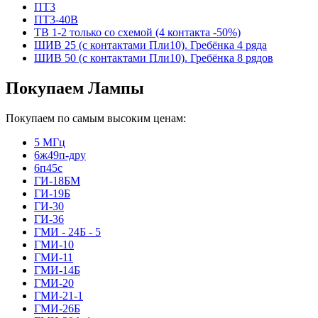
ПТ3
ПТ3-40В
ТВ 1-2 только со схемой (4 контакта -50%)
ШИВ 25 (с контактами Пли10). Гребёнка 4 ряда
ШИВ 50 (с контактами Пли10). Гребёнка 8 рядов
Покупаем Лампы
Покупаем по самым высоким ценам:
5 МГц
6ж49п-дру
6п45с
ГИ-18БМ
ГИ-19Б
ГИ-30
ГИ-36
ГМИ - 24Б - 5
ГМИ-10
ГМИ-11
ГМИ-14Б
ГМИ-20
ГМИ-21-1
ГМИ-26Б