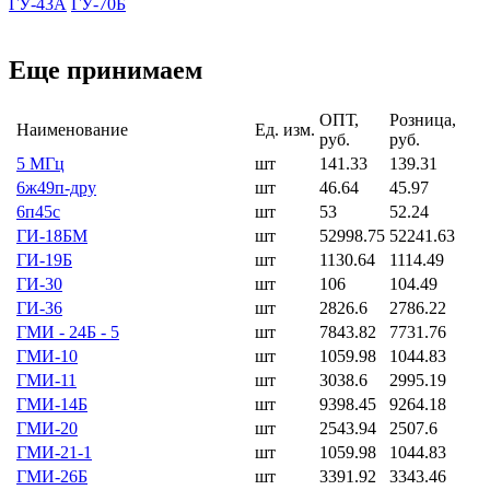
ГУ-43А
ГУ-70Б
Еще принимаем
ОПТ,
Розница,
Наименование
Ед. изм.
руб.
руб.
5 МГц
шт
141.33
139.31
6ж49п-дру
шт
46.64
45.97
6п45с
шт
53
52.24
ГИ-18БМ
шт
52998.75
52241.63
ГИ-19Б
шт
1130.64
1114.49
ГИ-30
шт
106
104.49
ГИ-36
шт
2826.6
2786.22
ГМИ - 24Б - 5
шт
7843.82
7731.76
ГМИ-10
шт
1059.98
1044.83
ГМИ-11
шт
3038.6
2995.19
ГМИ-14Б
шт
9398.45
9264.18
ГМИ-20
шт
2543.94
2507.6
ГМИ-21-1
шт
1059.98
1044.83
ГМИ-26Б
шт
3391.92
3343.46