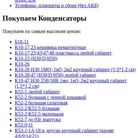
Телефоны, планшеты в сборе (без АКБ)
Покупаем Конденсаторы
Покупаем по самым высоким ценам:
Б18-11
К10-17,23 керамика немагнитные
К10-17;23;43;47;48 пластмасса любой габарит
К10-23 (Н30;D;Н50)
К10-26
К10-28 Н30 1МО; 1м5; 2м2 крупный габарит (1,5*1,2 см)
К10-28;47 (Н30;D;Н50) любой габарит
К10-47 Н30 25В;50В 1мо; 1м5; 2м2 крупный габарит
(1,5*1,2 см)
К52-1 любой габарит
К52-2 большая с черной крышкой
К52-2 большая салатовая
К52-2;К52-5 большая
К52-2;К52-5 маленькая
К52-7 до 93г выпуска
К52-9;11
К53-1;1А;18 и другие крупный габарит (кроме
4;6;9;14:21)