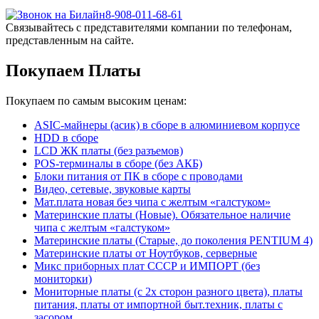
8-908-011-68-61
Связывайтесь с представителями компании по телефонам,
представленным на сайте.
Покупаем Платы
Покупаем по самым высоким ценам:
ASIC-майнеры (асик) в сборе в алюминиевом корпусе
HDD в сборе
LCD ЖК платы (без разъемов)
POS-терминалы в сборе (без АКБ)
Блоки питания от ПК в сборе с проводами
Видео, сетевые, звуковые карты
Мат.плата новая без чипа с желтым «галстуком»
Материнские платы (Новые). Обязательное наличие
чипа с желтым «галстуком»
Материнские платы (Старые, до поколения PENTIUM 4)
Материнские платы от Ноутбуков, серверные
Микс приборных плат СССР и ИМПОРТ (без
мониторки)
Мониторные платы (с 2х сторон разного цвета), платы
питания, платы от импортной быт.техник, платы с
засором