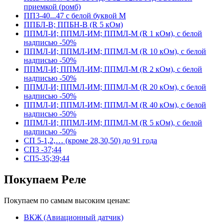
приемкой (ромб)
ПП3-40...47 с белой буквой М
ППБЛ-В; ППБН-В (R 5 кОм)
ППМЛ-И; ППМЛ-ИМ; ППМЛ-М (R 1 кОм), с белой
надписью -50%
ППМЛ-И; ППМЛ-ИМ; ППМЛ-М (R 10 кОм), с белой
надписью -50%
ППМЛ-И; ППМЛ-ИМ; ППМЛ-М (R 2 кОм), с белой
надписью -50%
ППМЛ-И; ППМЛ-ИМ; ППМЛ-М (R 20 кОм), с белой
надписью -50%
ППМЛ-И; ППМЛ-ИМ; ППМЛ-М (R 40 кОм), с белой
надписью -50%
ППМЛ-И; ППМЛ-ИМ; ППМЛ-М (R 5 кОм), с белой
надписью -50%
СП 5-1,2,… (кроме 28,30,50) до 91 года
СП3 -37;44
СП5-35;39;44
Покупаем Реле
Покупаем по самым высоким ценам:
ВКЖ (Авиационный датчик)