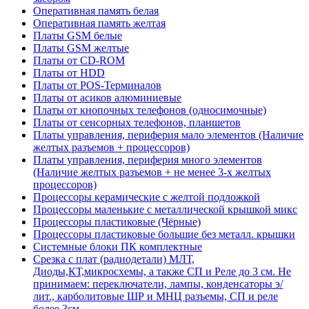
Оперативная память белая
Оперативная память желтая
Платы GSM белые
Платы GSM желтые
Платы от CD-ROM
Платы от HDD
Платы от POS-Терминалов
Платы от асиков алюминиевые
Платы от кнопочных телефонов (односимочные)
Платы от сенсорных телефонов, планшетов
Платы управления, периферия мало элементов (Наличие
желтых разъемов + процессоров)
Платы управления, периферия много элементов
(Наличие желтых разъемов + не менее 3-х желтых
процессоров)
Процессоры керамические с желтой подложкой
Процессоры маленькие с металлической крышкой микс
Процессоры пластиковые (Чёрные)
Процессоры пластиковые большие без металл. крышки
Системные блоки ПК комплектные
Срезка с плат (радиодетали) МЛТ,
Диоды,КТ,микросхемы, а также СП и Реле до 3 см. Не
принимаем: переключатели, лампы, конденсаторы э/
лит., карболитовые ШР и МНЦ разъемы, СП и реле
более 3см