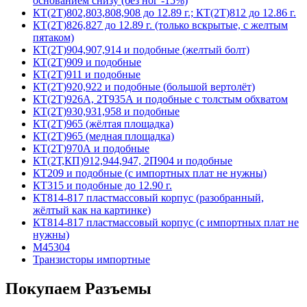
основанием снизу (без ног -15%)
КТ(2Т)802,803,808,908 до 12.89 г.; КТ(2Т)812 до 12.86 г.
КТ(2Т)826,827 до 12.89 г. (только вскрытые, с желтым
пятаком)
КТ(2Т)904,907,914 и подобные (желтый болт)
КТ(2Т)909 и подобные
КТ(2Т)911 и подобные
КТ(2Т)920,922 и подобные (большой вертолёт)
КТ(2Т)926А, 2Т935А и подобные с толстым обхватом
КТ(2Т)930,931,958 и подобные
КТ(2Т)965 (жёлтая площадка)
КТ(2Т)965 (медная площадка)
КТ(2Т)970А и подобные
КТ(2Т,КП)912,944,947, 2П904 и подобные
КТ209 и подобные (с импортных плат не нужны)
КТ315 и подобные до 12.90 г.
КТ814-817 пластмассовый корпус (разобранный,
жёлтый как на картинке)
КТ814-817 пластмассовый корпус (с импортных плат не
нужны)
М45304
Транзисторы импортные
Покупаем Разъемы