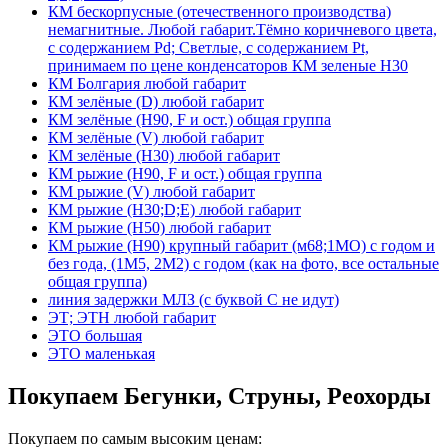
КМ бескорпусные (отечественного производства)
немагнитные. Любой габарит.Тёмно коричневого цвета,
с содержанием Pd; Светлые, с содержанием Pt,
принимаем по цене конденсаторов КМ зеленые Н30
КМ Болгария любой габарит
КМ зелёные (D) любой габарит
КМ зелёные (H90, F и ост.) общая группа
КМ зелёные (V) любой габарит
КМ зелёные (Н30) любой габарит
КМ рыжие (H90, F и ост.) общая группа
КМ рыжие (V) любой габарит
КМ рыжие (Н30;D;E) любой габарит
КМ рыжие (Н50) любой габарит
КМ рыжие (Н90) крупный габарит (м68;1МО) с годом и
без года, (1М5, 2М2) с годом (как на фото, все остальные
общая группа)
линия задержки МЛЗ (с буквой С не идут)
ЭТ; ЭТН любой габарит
ЭТО большая
ЭТО маленькая
Покупаем Бегунки, Струны, Реохорды
Покупаем по самым высоким ценам: