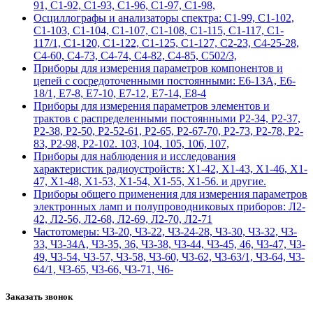
91, С1-92, С1-93, С1-96, С1-97, С1-98,
Осциллографы и анализаторы спектра: С1-99, С1-102,
С1-103, С1-104, С1-107, С1-108, С1-115, С1-117, С1-
117/1, С1-120, С1-122, С1-125, С1-127, С2-23, С4-25-28,
С4-60, С4-73, С4-74, С4-82, С4-85, С502/3,
Приборы для измерения параметров компонентов и
цепей с сосредоточенными постоянными: Е6-13А, Е6-
18/1, Е7-8, Е7-10, Е7-12, Е7-14, Е8-4
Приборы для измерения параметров элементов и
трактов с распределенными постоянными Р2-34, Р2-37,
Р2-38, Р2-50, Р2-52-61, Р2-65, Р2-67-70, Р2-73, Р2-78, Р2-
83, Р2-98, Р2-102. 103, 104, 105, 106, 107,
Приборы для наблюдения и исследования
характеристик радиоустройств: Х1-42, Х1-43, Х1-46, Х1-
47, Х1-48, Х1-53, Х1-54, Х1-55, Х1-56. и другие.
Приборы общего применения для измерения параметров
электронных ламп и полупроводниковых приборов: Л2-
42, Л2-56, Л2-68, Л2-69, Л2-70, Л2-71
Частотомеры: Ч3-20, Ч3-22, Ч3-24-28, Ч3-30, Ч3-32, Ч3-
33, Ч3-34А, Ч3-35, 36, Ч3-38, Ч3-44, Ч3-45, 46, Ч3-47, Ч3-
49, Ч3-54, Ч3-57, Ч3-58, Ч3-60, Ч3-62, Ч3-63/1, Ч3-64, Ч3-
64/1, Ч3-65, Ч3-66, Ч3-71, Ч6-
Заказать звонок