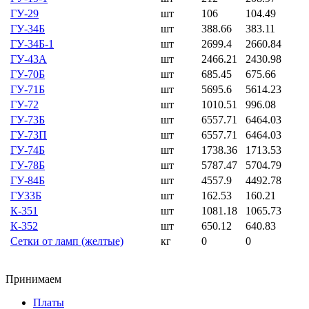
ГУ-29
шт
106
104.49
ГУ-34Б
шт
388.66
383.11
ГУ-34Б-1
шт
2699.4
2660.84
ГУ-43А
шт
2466.21
2430.98
ГУ-70Б
шт
685.45
675.66
ГУ-71Б
шт
5695.6
5614.23
ГУ-72
шт
1010.51
996.08
ГУ-73Б
шт
6557.71
6464.03
ГУ-73П
шт
6557.71
6464.03
ГУ-74Б
шт
1738.36
1713.53
ГУ-78Б
шт
5787.47
5704.79
ГУ-84Б
шт
4557.9
4492.78
ГУ33Б
шт
162.53
160.21
К-351
шт
1081.18
1065.73
К-352
шт
650.12
640.83
Сетки от ламп (желтые)
кг
0
0
Принимаем
Платы