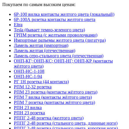
Покупаем по самым высоким ценам:
6Р-100 вилка контакты желтого цвета (локальный)
6Р-100А розетка контакты желтого цвета
Eltra
Tesla (бывает темно-зеленого цвета)
ГРПМ розетка (с желтыми проволочками)
Импортные разъемы желтого цвета (лигатура)
Ламель желтая (импортная)
Ламель желтая (отечественная)
Ламель серо-стального цвета (отечественная)
ОНП-КГ; ОНП-КС; ОНП-НГ; ОНП-КР (контакты
жёлтого цвета)
ОНП-НС-1-108
ОНП-НС-1-94
РГ 1Н розетка (44 контакта)
РПМ 12-32 розетка
РПМ 23 розетка (контакты жёлтого цвета)
РПМ 7 вилка (контакты жёлтого цвета)
РПМ 7 розетка (контакты жёлтого цвета)
РПН 23 вилка
РПН 23 розетка
РППГ 2-48 розетка (желтого цвета)
РППГ 2-48 розетка (стального цвета, длинные ноги)
РППГ 2-48 розетка (стального цвета, короткие ноги)