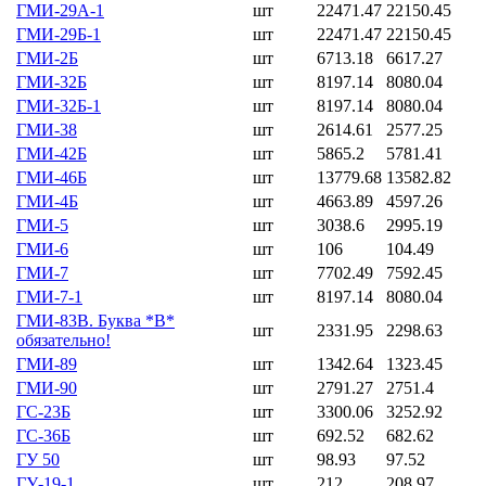
ГМИ-29А-1
шт
22471.47
22150.45
ГМИ-29Б-1
шт
22471.47
22150.45
ГМИ-2Б
шт
6713.18
6617.27
ГМИ-32Б
шт
8197.14
8080.04
ГМИ-32Б-1
шт
8197.14
8080.04
ГМИ-38
шт
2614.61
2577.25
ГМИ-42Б
шт
5865.2
5781.41
ГМИ-46Б
шт
13779.68
13582.82
ГМИ-4Б
шт
4663.89
4597.26
ГМИ-5
шт
3038.6
2995.19
ГМИ-6
шт
106
104.49
ГМИ-7
шт
7702.49
7592.45
ГМИ-7-1
шт
8197.14
8080.04
ГМИ-83В. Буква *В*
шт
2331.95
2298.63
обязательно!
ГМИ-89
шт
1342.64
1323.45
ГМИ-90
шт
2791.27
2751.4
ГС-23Б
шт
3300.06
3252.92
ГС-36Б
шт
692.52
682.62
ГУ 50
шт
98.93
97.52
ГУ-19-1
шт
212
208.97