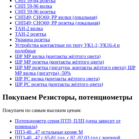
СНП 59-64 розетка
СНП 59-96 вилка
СНП 59-96 розетка
СНП49; СНО60; РР вилки (локальная)
СНП49; СНО60; РР розетка (локальная)
ТАН-2 вилка
ТАН-2 розетка
Украина розетка
Устройства контактные по типу УК1-1; УК16-4 и
подобные
ШР МР вилка (контакты жёлтого цвета)
ШР МР розетка (контакты жёлтого цвета)
ШР МР розетка (лигатура, контакты жёлтого цвета); ШР
МР вилка (лигатура) -50%
ШР РС вилка (контакты жёлтого цвета)
ШР РС розетка (контакты жёлтого цвета)
Покупаем Резисторы, потенциометры
Покупаем по самым высоким ценам:
Потенциометр серия ПТП; ПЛП (цена зависит от
номинала)
ПП3-40...47 остальные кроме М
ПП3-40...47 с 65-81 год, с 82 -92.03 год с военной