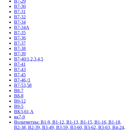
В7-29
В7-30
В7-31
В7-32
В7-34
В7-34А
В7-35
В7-36
В7-37
В7-38
В7-39
В7-40/1,2,3,4,5
В7-41
В7-43
В7-45
В7-46,/1
В7-53,58
В8-7
В8-8
В9-12
В9-5
ВК3-61,А
вк7-9
Вольтметры: В1-9, В1-12, В1-13, В1-15, В1-16, В1-18,
В2-38, В2-39, В3-49, В3-59, В3-60, В3-62, В3-63, В4-24,