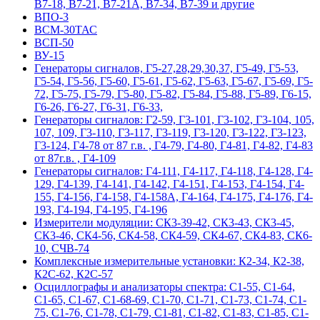
В7-18, В7-21, В7-21А, В7-34, В7-39 и другие
ВПО-3
ВСМ-30ТАС
ВСП-50
ВУ-15
Гeнepaтopы cигнaлoв, Г5-27,28,29,30,37, Г5-49, Г5-53,
Г5-54, Г5-56, Г5-60, Г5-61, Г5-62, Г5-63, Г5-67, Г5-69, Г5-
72, Г5-75, Г5-79, Г5-80, Г5-82, Г5-84, Г5-88, Г5-89, Г6-15,
Г6-26, Г6-27, Г6-31, Г6-33,
Гeнepaтopы cигнaлoв: Г2-59, Г3-101, Г3-102, Г3-104, 105,
107, 109, Г3-110, Г3-117, Г3-119, Г3-120, Г3-122, Г3-123,
Г3-124, Г4-78 от 87 г.в. , Г4-79, Г4-80, Г4-81, Г4-82, Г4-83
от 87г.в. , Г4-109
Гeнepaтopы cигнaлoв: Г4-111, Г4-117, Г4-118, Г4-128, Г4-
129, Г4-139, Г4-141, Г4-142, Г4-151, Г4-153, Г4-154, Г4-
155, Г4-156, Г4-158, Г4-158А, Г4-164, Г4-175, Г4-176, Г4-
193, Г4-194, Г4-195, Г4-196
Измерители модуляции: СК3-39-42, СК3-43, СК3-45,
СК3-46, СК4-56, СК4-58, СК4-59, СК4-67, СК4-83, СК6-
10, СЧВ-74
Комплексные измерительные установки: К2-34, К2-38,
К2С-62, К2С-57
Осциллографы и анализаторы спектра: С1-55, С1-64,
С1-65, С1-67, С1-68-69, С1-70, С1-71, С1-73, С1-74, С1-
75, С1-76, С1-78, С1-79, С1-81, С1-82, С1-83, С1-85, С1-