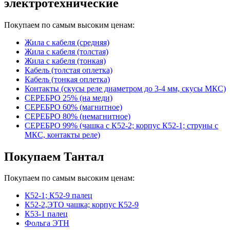
электротехнические
Покупаем по самым высоким ценам:
Жила с кабеля (средняя)
Жила с кабеля (толстая)
Жила с кабеля (тонкая)
Кабель (толстая оплетка)
Кабель (тонкая оплетка)
Контакты (скусы реле диаметром до 3-4 мм, скусы МКС)
СЕРЕБРО 25% (на меди)
СЕРЕБРО 60% (магнитное)
СЕРЕБРО 80% (немагнитное)
СЕРЕБРО 99% (чашка с К52-2; корпус К52-1; струны с
МКС, контакты реле)
Покупаем Тантал
Покупаем по самым высоким ценам:
К52-1; К52-9 палец
К52-2,ЭТО чашка; корпус К52-9
К53-1 палец
Фольга ЭТН