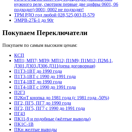
нужного реле, смотрим первые две цифры 0601, 06
подходит) 0001; 0002 не подходят!
ТРМ РДО год любой 028,525,003,П-579
ЭМРВ-27Б-1 до 90г
Покупаем Переключатели
Покупаем по самым высоким ценам:
КСП
МП1; МП7; МП9; МП12; П1М9; П1М12; П2М-1,
Д301,Д303,Д306,Д311(цена договорная)
П1Т3-1ВТ до 1990 года
П1Т3-1ВТ с 1990 до 1991 года
П1Т4-1ВТ до 1990 года
П1Т4-1ВТ с 1990 до 1991 года
П2Г3
П2КнТ кнопка до 1981 года (с 1981 года -50%)
ПГ2, ПГ5, ПГ7 до 1990 года
ПГ2, ПГ5, ПГ7 с 1990 до 1991 года
ПГ43
ПК11-9 и подобные (жёлтые выводы)
ПК1С-1В
ПКн желтые выводы