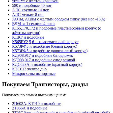
565РУ5 с желтой крышкой
580 и подобные 40 ног
АЛС крупные 14 ног
АЛС мелкие 8 ног
АОТы, АОДы с желтым ободком снизу (без ног -15%)
ВДМ за 1 секцию 4 ноги
К155,170,172 и подобные пластмассовый корпус (с
жёлтым внутри)
К1ЖГ и подобные
К565РУ2,5,6… пластмассовый корпус
К573РФ5 и подобные (белый корпус)
К573РФ5 и подобные (коричневый корпус)
КД908,917 и подобные б/подложек
КД908,917 и подобные с/подложкой
КДС628А и подобные (красный корпус)
КТС613 желтое дно
Микросхемы импортные
Покупаем Транзисторы, диоды
Покупаем по самым высоким ценам:
2П602А; КТ919 и подобные
2Т866А и подобные
2Т957 большой вертолёт и подобные (с жёлтой резьбой)