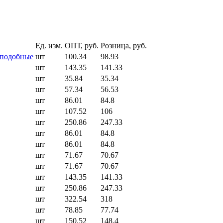
Ед. изм.
ОПТ, руб.
Розница, руб.
 подобные
шт
100.34
98.93
шт
143.35
141.33
шт
35.84
35.34
шт
57.34
56.53
шт
86.01
84.8
шт
107.52
106
шт
250.86
247.33
шт
86.01
84.8
шт
86.01
84.8
шт
71.67
70.67
шт
71.67
70.67
шт
143.35
141.33
шт
250.86
247.33
шт
322.54
318
шт
78.85
77.74
шт
150.52
148.4