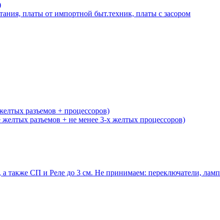
)
тания, платы от импортной быт.техник, платы с засором
желтых разъемов + процессоров)
желтых разъемов + не менее 3-х желтых процессоров)
 а также СП и Реле до 3 см. Не принимаем: переключатели, ла