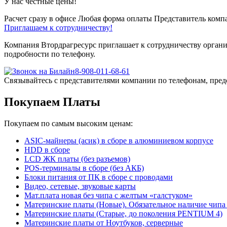
У нас честные цены!
Расчет сразу в офисе
Любая форма оплаты
Представитель компа
Приглашаем к сотрудничеству!
Компания Втордрагресурс приглашает к сотрудничеству органи
подробности по телефону.
8-908-011-68-61
Связывайтесь с представителями компании по телефонам, пред
Покупаем Платы
Покупаем по самым высоким ценам:
ASIC-майнеры (асик) в сборе в алюминиевом корпусе
HDD в сборе
LCD ЖК платы (без разъемов)
POS-терминалы в сборе (без АКБ)
Блоки питания от ПК в сборе с проводами
Видео, сетевые, звуковые карты
Мат.плата новая без чипа с желтым «галстуком»
Материнские платы (Новые). Обязательное наличие чипа
Материнские платы (Старые, до поколения PENTIUM 4)
Материнские платы от Ноутбуков, серверные