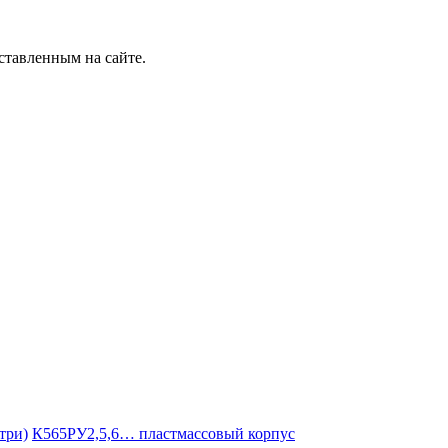
ставленным на сайте.
три)
К565РУ2,5,6… пластмассовый корпус