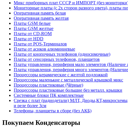
Микс приборных плат СССР и ИМПОРТ (без мониторки
Мониторные платы (с 2х сторон разного цвета), платы пи
Оперативная память белая
Оперативная память желтая
Платы GSM белые
Платы GSM желтые
Платы от CD-ROM
Платы от HDD
Платы от POS-Терминалов
Платы от асиков алюминиевые
Платы от кнопочных телефонов (односимочные)
Платы от сенсорных телефонов, планшетов
Платы управления, периферия мало элементов (Наличие 
Платы управления, периферия много элементов (Наличие 
Процессоры керамические с желтой подложкой
Процессоры маленькие с металлической крышкой микс
Процессоры пластиковые (Чёрные)
Процессоры пластиковые большие без металл. крышки
Системные блоки ПК комплектные
Срезка с плат (радиодетали) МЛТ, Диоды,КТ,микросхемы,
и реле более 3см
Телефоны, планшеты в сборе (без АКБ)
Покупаем Конденсаторы