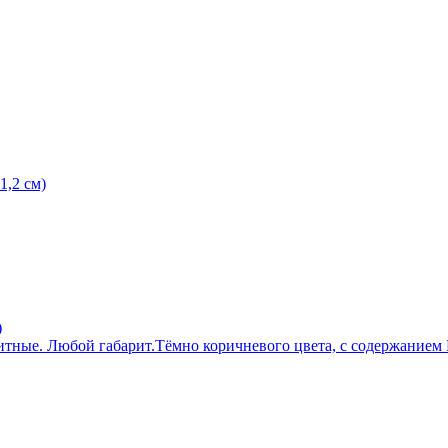
1,2 см)
)
тные. Любой габарит.Тёмно коричневого цвета, с содержанием P