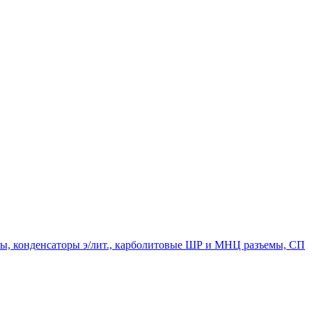
мпы, конденсаторы э/лит., карболитовые ШР и МНЦ разъемы, СП