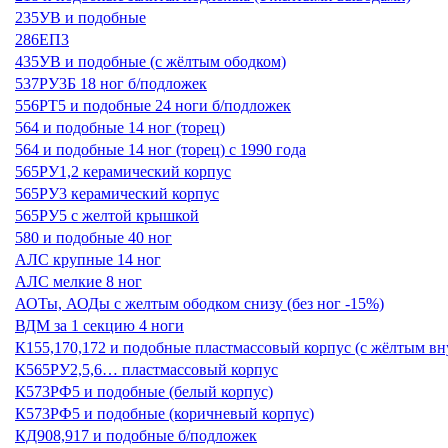
235УВ и подобные
286ЕП3
435УВ и подобные (с жёлтым ободком)
537РУ3Б 18 ног б/подложек
556РТ5 и подобные 24 ноги б/подложек
564 и подобные 14 ног (торец)
564 и подобные 14 ног (торец) с 1990 года
565РУ1,2 керамический корпус
565РУ3 керамический корпус
565РУ5 с желтой крышкой
580 и подобные 40 ног
АЛС крупные 14 ног
АЛС мелкие 8 ног
АОТы, АОДы с желтым ободком снизу (без ног -15%)
ВДМ за 1 секцию 4 ноги
К155,170,172 и подобные пластмассовый корпус (с жёлтым вн
К565РУ2,5,6… пластмассовый корпус
К573РФ5 и подобные (белый корпус)
К573РФ5 и подобные (коричневый корпус)
КД908,917 и подобные б/подложек