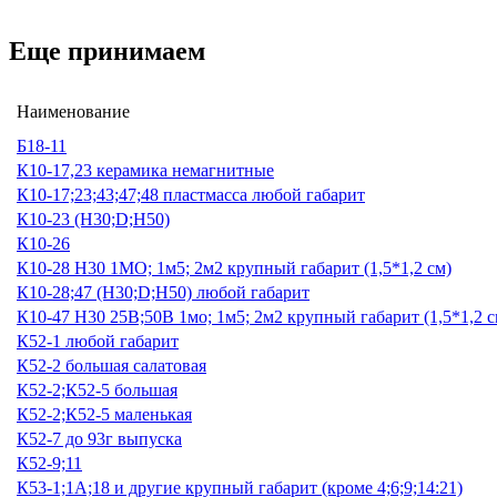
Еще принимаем
Наименование
Б18-11
К10-17,23 керамика немагнитные
К10-17;23;43;47;48 пластмасса любой габарит
К10-23 (Н30;D;Н50)
К10-26
К10-28 Н30 1МО; 1м5; 2м2 крупный габарит (1,5*1,2 см)
К10-28;47 (Н30;D;Н50) любой габарит
К10-47 Н30 25В;50В 1мо; 1м5; 2м2 крупный габарит (1,5*1,2 с
К52-1 любой габарит
К52-2 большая салатовая
К52-2;К52-5 большая
К52-2;К52-5 маленькая
К52-7 до 93г выпуска
К52-9;11
К53-1;1А;18 и другие крупный габарит (кроме 4;6;9;14:21)