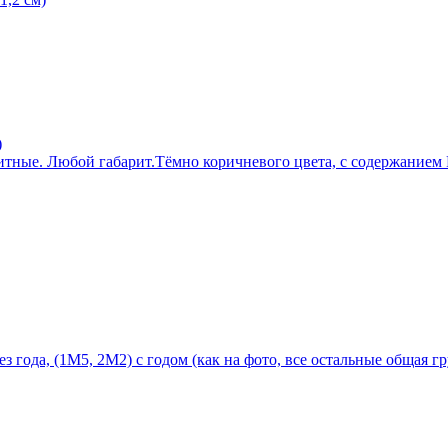
)
тные. Любой габарит.Тёмно коричневого цвета, с содержанием P
 года, (1М5, 2М2) с годом (как на фото, все остальные общая г