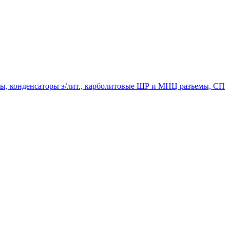
мпы, конденсаторы э/лит., карболитовые ШР и МНЦ разъемы, СП