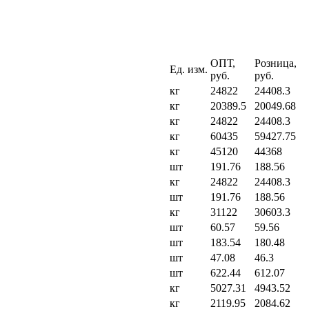
ОПТ,
Розница,
Ед. изм.
руб.
руб.
кг
24822
24408.3
кг
20389.5
20049.68
кг
24822
24408.3
кг
60435
59427.75
кг
45120
44368
шт
191.76
188.56
кг
24822
24408.3
шт
191.76
188.56
кг
31122
30603.3
шт
60.57
59.56
шт
183.54
180.48
шт
47.08
46.3
шт
622.44
612.07
кг
5027.31
4943.52
кг
2119.95
2084.62