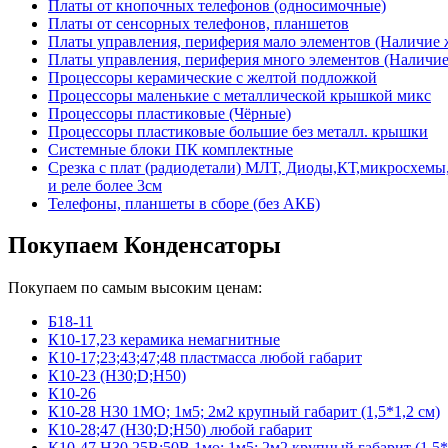
Платы от кнопочных телефонов (односимочные)
Платы от сенсорных телефонов, планшетов
Платы управления, периферия мало элементов (Наличие 
Платы управления, периферия много элементов (Наличие 
Процессоры керамические с желтой подложкой
Процессоры маленькие с металлической крышкой микс
Процессоры пластиковые (Чёрные)
Процессоры пластиковые большие без металл. крышки
Системные блоки ПК комплектные
Срезка с плат (радиодетали) МЛТ, Диоды,КТ,микросхемы,
и реле более 3см
Телефоны, планшеты в сборе (без АКБ)
Покупаем Конденсаторы
Покупаем по самым высоким ценам:
Б18-11
К10-17,23 керамика немагнитные
К10-17;23;43;47;48 пластмасса любой габарит
К10-23 (Н30;D;Н50)
К10-26
К10-28 Н30 1МО; 1м5; 2м2 крупный габарит (1,5*1,2 см)
К10-28;47 (Н30;D;Н50) любой габарит
К10-47 Н30 25В;50В 1мо; 1м5; 2м2 крупный габарит (1,5*