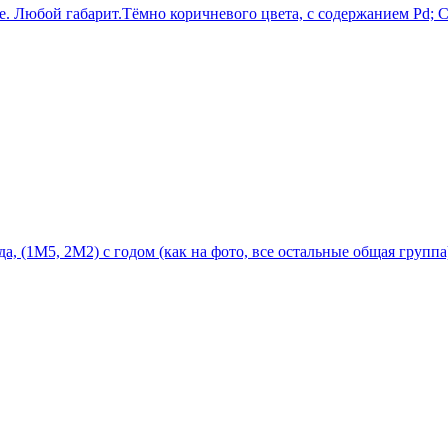
. Любой габарит.Тёмно коричневого цвета, с содержанием Pd; С
, (1М5, 2М2) с годом (как на фото, все остальные общая группа