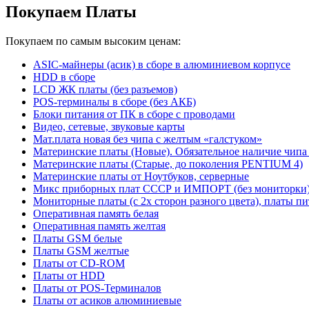
Покупаем Платы
Покупаем по самым высоким ценам:
ASIC-майнеры (асик) в сборе в алюминиевом корпусе
HDD в сборе
LCD ЖК платы (без разъемов)
POS-терминалы в сборе (без АКБ)
Блоки питания от ПК в сборе с проводами
Видео, сетевые, звуковые карты
Мат.плата новая без чипа с желтым «галстуком»
Материнские платы (Новые). Обязательное наличие чипа
Материнские платы (Старые, до поколения PENTIUM 4)
Материнские платы от Ноутбуков, серверные
Микс приборных плат СССР и ИМПОРТ (без мониторки
Мониторные платы (с 2х сторон разного цвета), платы пи
Оперативная память белая
Оперативная память желтая
Платы GSM белые
Платы GSM желтые
Платы от CD-ROM
Платы от HDD
Платы от POS-Терминалов
Платы от асиков алюминиевые