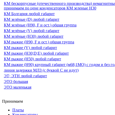
КМ бескорпусные (отечественного производства) немагнитные
принимаем по цене конденсаторов КМ зеленые Н30
КМ Болгария любой габарит
КМ зелёные (D) любой габарит
КМ зелёные (H90, F и ост.) общая группа
КМ зелёные (V) любой габарит
КМ зелёные (Н30) любой габарит
КМ рыжие (H90, F и ост.) общая группа
КМ рыжие (V) любой габарит
КМ рыжие (Н30;D;E) любой габарит
КМ рыжие (Н50) любой габарит
КМ рыжие (Н90) крупный габарит (м68;1МО) с годом и без года
линия задержки МЛЗ (с буквой С не идут)
ЭТ; ЭТН любой габарит
ЭТО большая
ЭТО маленькая
Принимаем
Платы
Конденсаторы