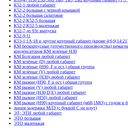
К52-1 любой габарит
К52-2 большая с черной крышкой
К52-2 большая салатовая
К52-2;К52-5 большая
К52-2;К52-5 маленькая
К52-7 до 93г выпуска
К52-9;11
К53-1;1А;18 и другие крупный габарит (кроме 4;6;9;14:21
КМ бескорпусные (отечественного производства) немагни
конденсаторов КМ зеленые Н30
КМ Болгария любой габарит
КМ зелёные (D) любой габарит
КМ зелёные (H90, F и ост.) общая группа
КМ зелёные (V) любой габарит
КМ зелёные (Н30) любой габарит
КМ рыжие (H90, F и ост.) общая группа
КМ рыжие (V) любой габарит
КМ рыжие (Н30;D;E) любой габарит
КМ рыжие (Н50) любой габарит
КМ рыжие (Н90) крупный габарит (м68;1МО) с годом и без
линия задержки МЛЗ (с буквой С не идут)
ЭТ; ЭТН любой габарит
ЭТО большая
ЭТО маленькая