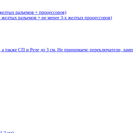
желтых разъемов + процессоров)
желтых разъемов + не менее 3-х желтых процессоров)
 а также СП и Реле до 3 см. Не принимаем: переключатели, ла
1,2 см)