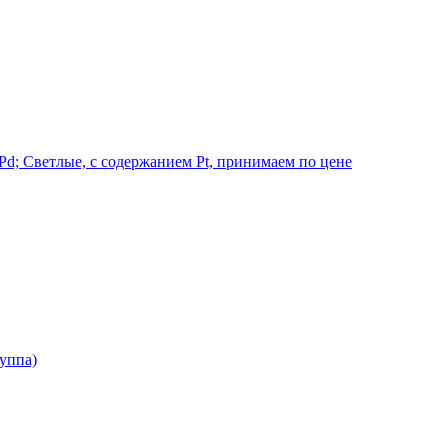
d; Светлые, с содержанием Pt, принимаем по цене
руппа)