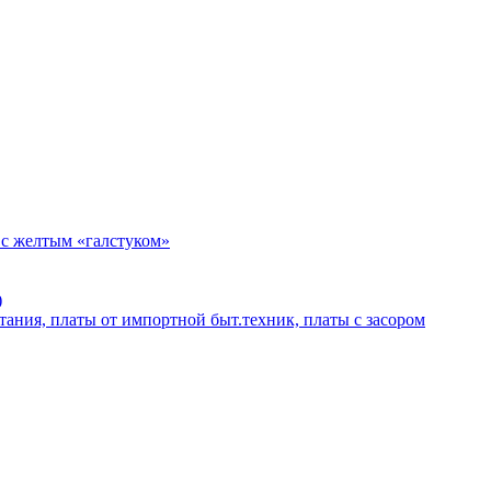
 с желтым «галстуком»
)
тания, платы от импортной быт.техник, платы с засором