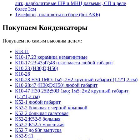
лит., карболитовые ШР и МНЦ разъемы, СП и реле
более 3см
Телефоны, планшеты в сборе (без АКБ)
Покупаем Конденсаторы
Покупаем по самым высоким ценам:
Б18-11
К10-17,23 керамика немагнитные
К10-17;23;43;47;48 пластмасса любой габарит
К10-23 (Н30;D;Н50)
К10-26
К10-28 Н30 1МО; 1м5; 2м2 крупный габарит (1,5*1,2 см)
К10-28;47 (Н30;D;Н50) любой габарит
К10-47 Н30 25В;50В 1мо; 1м5; 2м2 крупный габарит
(1,5*1,2 см)
К52-1 любой габарит
К52-2 большая с черной крышкой
К52-2 большая салатовая
К52-2;К52-5 большая
К52-2;К52-5 маленькая
К52-7 до 93г выпуска
К52-9;11