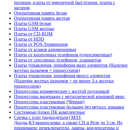
питания, платы от импортной быт.техник, платы с
засором
Оперативная память белая
Оперативная память желтая
Платы GSM белые
Платы GSM желтые
Платы от CD-ROM
Платы от HDD
Платы от POS-Терминалов
Платы от асиков алюминиевые
Платы от кнопочных телефонов (односимочные)
Платы от сенсорных телефонов, планшетов
Платы управления, периферия мало элементов (Наличие
желтых разъемов + процессоров)
Платы управления, периферия много элементов
(Наличие желтых разъемов + не менее 3-х желтых
процессоров)
Процессоры керамические с желтой подложкой
Процессоры маленькие с металлической крышкой микс
Процессоры пластиковые (Чёрные)
Процессоры пластиковые большие без металл. крышки
Системные блоки ПК комплектные
Срезка с плат (радиодетали) МЛТ,
Диоды,КТ,микросхемы, а также СП и Реле до 3 см. Не
принимаем: переключатели, лампы, конденсаторы э/