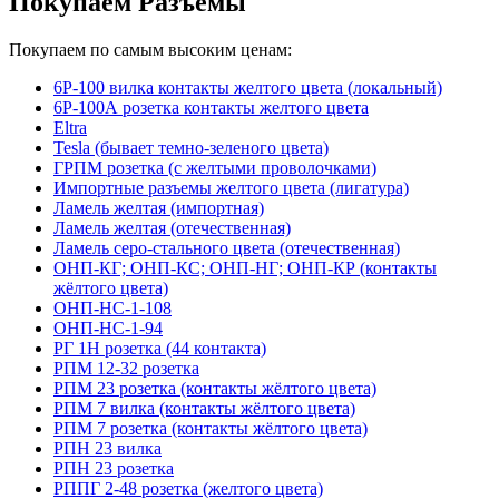
Покупаем Разъемы
Покупаем по самым высоким ценам:
6Р-100 вилка контакты желтого цвета (локальный)
6Р-100А розетка контакты желтого цвета
Eltra
Tesla (бывает темно-зеленого цвета)
ГРПМ розетка (с желтыми проволочками)
Импортные разъемы желтого цвета (лигатура)
Ламель желтая (импортная)
Ламель желтая (отечественная)
Ламель серо-стального цвета (отечественная)
ОНП-КГ; ОНП-КС; ОНП-НГ; ОНП-КР (контакты
жёлтого цвета)
ОНП-НС-1-108
ОНП-НС-1-94
РГ 1Н розетка (44 контакта)
РПМ 12-32 розетка
РПМ 23 розетка (контакты жёлтого цвета)
РПМ 7 вилка (контакты жёлтого цвета)
РПМ 7 розетка (контакты жёлтого цвета)
РПН 23 вилка
РПН 23 розетка
РППГ 2-48 розетка (желтого цвета)