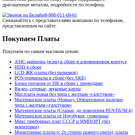
драгоценные металлы, подробности по телефону.
8-908-011-68-61
Связывайтесь с представителями компании по телефонам,
представленным на сайте.
Покупаем Платы
Покупаем по самым высоким ценам:
ASIC-майнеры (асик) в сборе в алюминиевом корпусе
HDD в сборе
LCD ЖК платы (без разъемов)
POS-терминалы в сборе (без АКБ)
Блоки питания от ПК в сборе с проводами
Видео, сетевые, звуковые карты
Мат.плата новая без чипа с желтым «галстуком»
Материнские платы (Новые). Обязательное наличие
чипа с желтым «галстуком»
Материнские платы (Старые, до поколения PENTIUM 4)
Материнские платы от Ноутбуков, серверные
Микс приборных плат СССР и ИМПОРТ (без
мониторки)
Мониторные платы (с 2х сторон разного цвета), платы