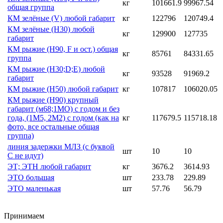
кг
101661.9
99967.54
общая группа
КМ зелёные (V) любой габарит
кг
122796
120749.4
КМ зелёные (Н30) любой
кг
129900
127735
габарит
КМ рыжие (H90, F и ост.) общая
кг
85761
84331.65
группа
КМ рыжие (Н30;D;E) любой
кг
93528
91969.2
габарит
КМ рыжие (Н50) любой габарит
кг
107817
106020.05
КМ рыжие (Н90) крупный
габарит (м68;1МО) с годом и без
года, (1М5, 2М2) с годом (как на
кг
117679.5
115718.18
фото, все остальные общая
группа)
линия задержки МЛЗ (с буквой
шт
10
10
С не идут)
ЭТ; ЭТН любой габарит
кг
3676.2
3614.93
ЭТО большая
шт
233.78
229.89
ЭТО маленькая
шт
57.76
56.79
Принимаем