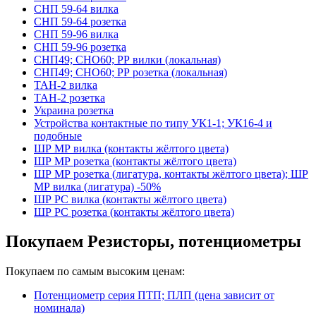
СНП 59-64 вилка
СНП 59-64 розетка
СНП 59-96 вилка
СНП 59-96 розетка
СНП49; СНО60; РР вилки (локальная)
СНП49; СНО60; РР розетка (локальная)
ТАН-2 вилка
ТАН-2 розетка
Украина розетка
Устройства контактные по типу УК1-1; УК16-4 и
подобные
ШР МР вилка (контакты жёлтого цвета)
ШР МР розетка (контакты жёлтого цвета)
ШР МР розетка (лигатура, контакты жёлтого цвета); ШР
МР вилка (лигатура) -50%
ШР РС вилка (контакты жёлтого цвета)
ШР РС розетка (контакты жёлтого цвета)
Покупаем Резисторы, потенциометры
Покупаем по самым высоким ценам:
Потенциометр серия ПТП; ПЛП (цена зависит от
номинала)