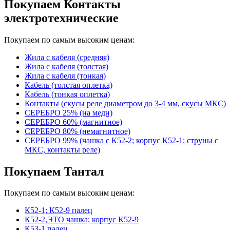
Покупаем Контакты
электротехнические
Покупаем по самым высоким ценам:
Жила с кабеля (средняя)
Жила с кабеля (толстая)
Жила с кабеля (тонкая)
Кабель (толстая оплетка)
Кабель (тонкая оплетка)
Контакты (скусы реле диаметром до 3-4 мм, скусы МКС)
СЕРЕБРО 25% (на меди)
СЕРЕБРО 60% (магнитное)
СЕРЕБРО 80% (немагнитное)
СЕРЕБРО 99% (чашка с К52-2; корпус К52-1; струны с
МКС, контакты реле)
Покупаем Тантал
Покупаем по самым высоким ценам:
К52-1; К52-9 палец
К52-2,ЭТО чашка; корпус К52-9
К53-1 палец