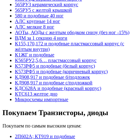
565РУ3 керамический корпус
565РУ5 с желтой крышкой
580 и подобные 40 ног
АЛС крупные 14 ног
АЛС мелкие 8 ног
АОТы, АОДы с желтым ободком снизу (без ног -15%)
ВДМ за 1 секцию 4 ноги
К155,170,172 и подобные пластмассовый корпус (с
жёлтым внутри)
К1ЖГ и подобные
К565РУ2,5,6… пластмассовый корпус
К573РФ5 и подобные (белый корпус)
К573РФ5 и подобные (коричневый корпус)
КД908,917 и подобные б/подложек
КД908,917 и подобные с/подложкой
КДС628А и подобные (красный корпус)
КТС613 желтое дно
Микросхемы импортные
Покупаем Транзисторы, диоды
Покупаем по самым высоким ценам:
2П602А; КТ919 и подобные