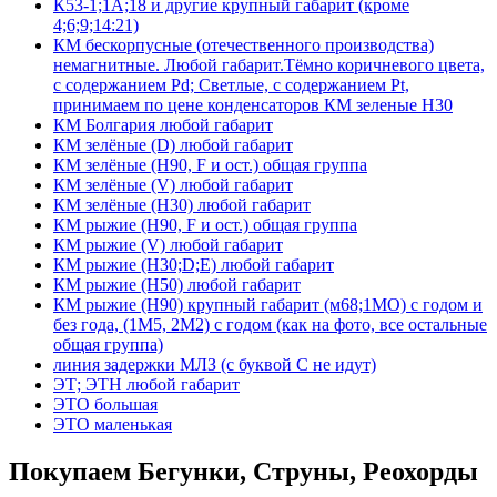
К53-1;1А;18 и другие крупный габарит (кроме
4;6;9;14:21)
КМ бескорпусные (отечественного производства)
немагнитные. Любой габарит.Тёмно коричневого цвета,
с содержанием Pd; Светлые, с содержанием Pt,
принимаем по цене конденсаторов КМ зеленые Н30
КМ Болгария любой габарит
КМ зелёные (D) любой габарит
КМ зелёные (H90, F и ост.) общая группа
КМ зелёные (V) любой габарит
КМ зелёные (Н30) любой габарит
КМ рыжие (H90, F и ост.) общая группа
КМ рыжие (V) любой габарит
КМ рыжие (Н30;D;E) любой габарит
КМ рыжие (Н50) любой габарит
КМ рыжие (Н90) крупный габарит (м68;1МО) с годом и
без года, (1М5, 2М2) с годом (как на фото, все остальные
общая группа)
линия задержки МЛЗ (с буквой С не идут)
ЭТ; ЭТН любой габарит
ЭТО большая
ЭТО маленькая
Покупаем Бегунки, Струны, Реохорды