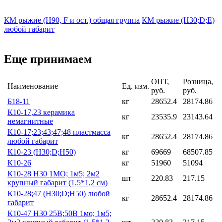
КМ рыжие (H90, F и ост.) общая группа
КМ рыжие (Н30;D;E)
любой габарит
Еще принимаем
ОПТ,
Розница,
Наименование
Ед. изм.
руб.
руб.
Б18-11
кг
28652.4
28174.86
К10-17,23 керамика
кг
23535.9
23143.64
немагнитные
К10-17;23;43;47;48 пластмасса
кг
28652.4
28174.86
любой габарит
К10-23 (Н30;D;Н50)
кг
69669
68507.85
К10-26
кг
51960
51094
К10-28 Н30 1МО; 1м5; 2м2
шт
220.83
217.15
крупный габарит (1,5*1,2 см)
К10-28;47 (Н30;D;Н50) любой
кг
28652.4
28174.86
габарит
К10-47 Н30 25В;50В 1мо; 1м5;