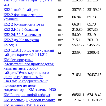
2м2 крупный габарит (1,5*1,2
шт
220.83
217.15
см)
К52-1 любой габарит
кг
35755.2
35159.28
К52-2 большая с черной
шт
66.84
65.73
крышкой
К52-2 большая салатовая
шт
66.84
65.73
К52-2;К52-5 большая
шт
210.86
207.35
К52-2;К52-5 маленькая
шт
54.09
53.19
К52-7 до 93г выпуска
шт
715.1
703.19
К52-9;11
кг
5547.72
5455.26
К53-1;1А;18 и другие крупный
кг
2339.4
2300.41
габарит (кроме 4;6;9;14:21)
КМ бескорпусные
(отечественного производства)
немагнитные. Любой
габарит.Тёмно коричневого
кг
71631
70437.15
цвета, с содержанием Pd;
Светлые, с содержанием Pt,
принимаем по цене
конденсаторов КМ зеленые Н30
КМ Болгария любой габарит
кг
68561.1
67418.42
КМ зелёные (D) любой габарит
кг
121629
119601.85
КМ зелёные (H90, F и ост.)