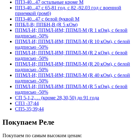
ПП3-40...47 остальные кроме М
ПП3-40...47 с 65-81 год, с 82 -92.03 год с военной
приемкой (ромб)
ПП3-40...47 с белой буквой М
ППБЛ-В; ППБН-В (R 5 кОм)
ППМЛ-И; ППМЛ-ИМ; ППМЛ-М (R 1 кОм), с белой
надписью -50%
ППМЛ-И; ППМЛ-ИМ; ППМЛ-М (R 10 кОм), с белой
надписью -50%
ППМЛ-И; ППМЛ-ИМ; ППМЛ-М (R 2 кОм), с белой
надписью -50%
ППМЛ-И; ППМЛ-ИМ; ППМЛ-М (R 20 кОм), с белой
надписью -50%
ППМЛ-И; ППМЛ-ИМ; ППМЛ-М (R 40 кОм), с белой
надписью -50%
ППМЛ-И; ППМЛ-ИМ; ППМЛ-М (R 5 кОм), с белой
надписью -50%
СП 5-1,2,… (кроме 28,30,50) до 91 года
СП3 -37;44
СП5-35;39;44
Покупаем Реле
Покупаем по самым высоким ценам: