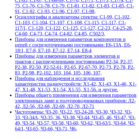
С1-65, С1-67, С1-68-69, С1-70, С1-71, С1-73, С1-74, С1-
75, С1-76, С1-78, С1-79, С1-81, С1-82, С1-83, С1-85, С1-
91, С1-92, С1-93, С1-96, С1-97, С1-98,
Осциллографы и анализаторы спектра: С1-99, С1-102,
С1-103, С1-104, С1-107, С1-108, С1-115, С1-117, С1-
117/1, С1-120, С1-122, С1-125, С1-127, С2-23, С4-25-28,
С4-60, С4-73, С4-74, С4-82, С4-85, С502/3,
Приборы для измерения параметров компонентов и
цепей с сосредоточенными постоянными: Е6-13А, Е6-
18/1, Е7-8, Е7-10, Е7-12, Е7-14, Е8-4
Приборы для измерения параметров элементов и
трактов с распределенными постоянными Р2-34, Р2-37,
Р2-38, Р2-50, Р2-52-61, Р2-65, Р2-67-70, Р2-73, Р2-78, Р2-
83, Р2-98, Р2-102. 103, 104, 105, 106, 107,
Приборы для наблюдения и исследования
характеристик радиоустройств: Х1-42, Х1-43, Х1-46, Х1-
47, Х1-48, Х1-53, Х1-54, Х1-55, Х1-56. и другие.
Приборы общего применения для измерения параметров
электронных ламп и полупроводниковых приборов: Л2-
42, Л2-56, Л2-68, Л2-69, Л2-70, Л2-71
Частотомеры: Ч3-20, Ч3-22, Ч3-24-28, Ч3-30, Ч3-32, Ч3-
33, Ч3-34А, Ч3-35, 36, Ч3-38, Ч3-44, Ч3-45, 46, Ч3-47, Ч3-
49, Ч3-54, Ч3-57, Ч3-58, Ч3-60, Ч3-62, Ч3-63/1, Ч3-64, Ч3-
64/1, Ч3-65, Ч3-66, Ч3-71, Ч6-