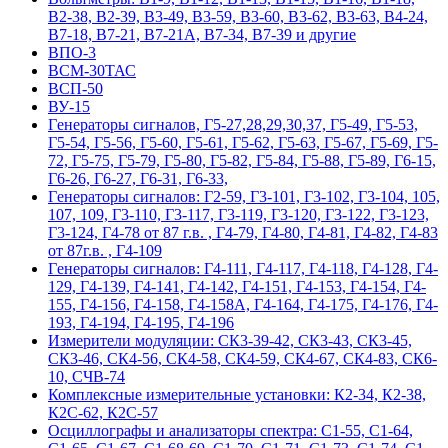
В2-38, В2-39, В3-49, В3-59, В3-60, В3-62, В3-63, В4-24,
В7-18, В7-21, В7-21А, В7-34, В7-39 и другие
ВПО-3
ВСМ-30ТАС
ВСП-50
ВУ-15
Гeнepaтopы cигнaлoв, Г5-27,28,29,30,37, Г5-49, Г5-53,
Г5-54, Г5-56, Г5-60, Г5-61, Г5-62, Г5-63, Г5-67, Г5-69, Г5-
72, Г5-75, Г5-79, Г5-80, Г5-82, Г5-84, Г5-88, Г5-89, Г6-15,
Г6-26, Г6-27, Г6-31, Г6-33,
Гeнepaтopы cигнaлoв: Г2-59, Г3-101, Г3-102, Г3-104, 105,
107, 109, Г3-110, Г3-117, Г3-119, Г3-120, Г3-122, Г3-123,
Г3-124, Г4-78 от 87 г.в. , Г4-79, Г4-80, Г4-81, Г4-82, Г4-83
от 87г.в. , Г4-109
Гeнepaтopы cигнaлoв: Г4-111, Г4-117, Г4-118, Г4-128, Г4-
129, Г4-139, Г4-141, Г4-142, Г4-151, Г4-153, Г4-154, Г4-
155, Г4-156, Г4-158, Г4-158А, Г4-164, Г4-175, Г4-176, Г4-
193, Г4-194, Г4-195, Г4-196
Измерители модуляции: СК3-39-42, СК3-43, СК3-45,
СК3-46, СК4-56, СК4-58, СК4-59, СК4-67, СК4-83, СК6-
10, СЧВ-74
Комплексные измерительные установки: К2-34, К2-38,
К2С-62, К2С-57
Осциллографы и анализаторы спектра: С1-55, С1-64,