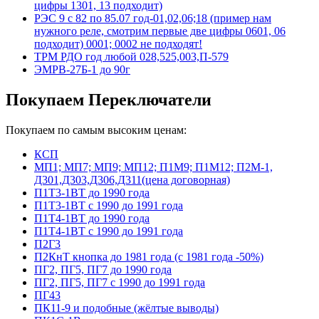
цифры 1301, 13 подходит)
РЭС 9 с 82 по 85.07 год-01,02,06;18 (пример нам
нужного реле, смотрим первые две цифры 0601, 06
подходит) 0001; 0002 не подходят!
ТРМ РДО год любой 028,525,003,П-579
ЭМРВ-27Б-1 до 90г
Покупаем Переключатели
Покупаем по самым высоким ценам:
КСП
МП1; МП7; МП9; МП12; П1М9; П1М12; П2М-1,
Д301,Д303,Д306,Д311(цена договорная)
П1Т3-1ВТ до 1990 года
П1Т3-1ВТ с 1990 до 1991 года
П1Т4-1ВТ до 1990 года
П1Т4-1ВТ с 1990 до 1991 года
П2Г3
П2КнТ кнопка до 1981 года (с 1981 года -50%)
ПГ2, ПГ5, ПГ7 до 1990 года
ПГ2, ПГ5, ПГ7 с 1990 до 1991 года
ПГ43
ПК11-9 и подобные (жёлтые выводы)