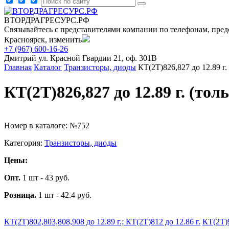
ВТОРДРАГРЕСУРС.РФ
Связывайтесь с представителями компании по телефонам, пред
Красноярск, изменить
+7 (967) 600-16-26
Дмитрий
ул. Красной Гвардии 21, оф. 301В
Главная
Каталог
Транзисторы, диоды
КТ(2Т)826,827 до 12.89 г
КТ(2Т)826,827 до 12.89 г. (т
Номер в каталоге: №752
Категория:
Транзисторы, диоды
Цены:
Опт.
1 шт - 43 руб.
Розница.
1 шт - 42.4 руб.
КТ(2Т)802,803,808,908 до 12.89 г.; КТ(2Т)812 до 12.86 г.
КТ(2Т)