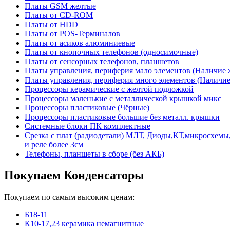
Платы GSM желтые
Платы от CD-ROM
Платы от HDD
Платы от POS-Терминалов
Платы от асиков алюминиевые
Платы от кнопочных телефонов (односимочные)
Платы от сенсорных телефонов, планшетов
Платы управления, периферия мало элементов (Наличие 
Платы управления, периферия много элементов (Наличие 
Процессоры керамические с желтой подложкой
Процессоры маленькие с металлической крышкой микс
Процессоры пластиковые (Чёрные)
Процессоры пластиковые большие без металл. крышки
Системные блоки ПК комплектные
Срезка с плат (радиодетали) МЛТ, Диоды,КТ,микросхемы,
и реле более 3см
Телефоны, планшеты в сборе (без АКБ)
Покупаем Конденсаторы
Покупаем по самым высоким ценам:
Б18-11
К10-17,23 керамика немагнитные