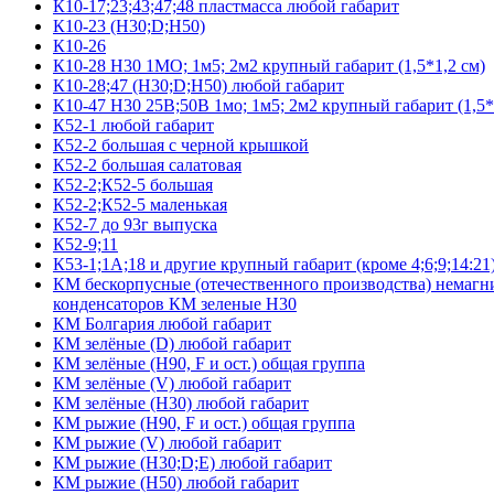
К10-17;23;43;47;48 пластмасса любой габарит
К10-23 (Н30;D;Н50)
К10-26
К10-28 Н30 1МО; 1м5; 2м2 крупный габарит (1,5*1,2 см)
К10-28;47 (Н30;D;Н50) любой габарит
К10-47 Н30 25В;50В 1мо; 1м5; 2м2 крупный габарит (1,5*
К52-1 любой габарит
К52-2 большая с черной крышкой
К52-2 большая салатовая
К52-2;К52-5 большая
К52-2;К52-5 маленькая
К52-7 до 93г выпуска
К52-9;11
К53-1;1А;18 и другие крупный габарит (кроме 4;6;9;14:21
КМ бескорпусные (отечественного производства) немагни
конденсаторов КМ зеленые Н30
КМ Болгария любой габарит
КМ зелёные (D) любой габарит
КМ зелёные (H90, F и ост.) общая группа
КМ зелёные (V) любой габарит
КМ зелёные (Н30) любой габарит
КМ рыжие (H90, F и ост.) общая группа
КМ рыжие (V) любой габарит
КМ рыжие (Н30;D;E) любой габарит
КМ рыжие (Н50) любой габарит