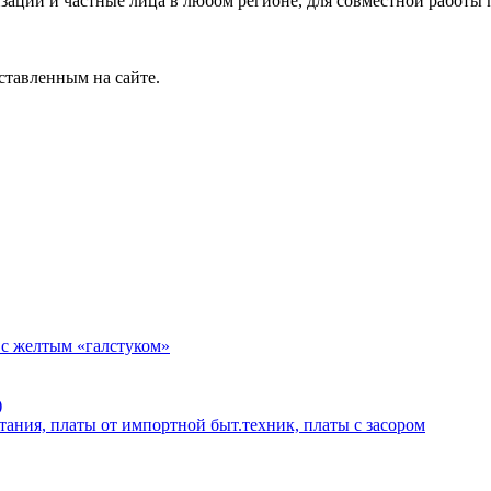
зации и частные лица в любом регионе, для совместной работы 
ставленным на сайте.
 с желтым «галстуком»
)
тания, платы от импортной быт.техник, платы с засором