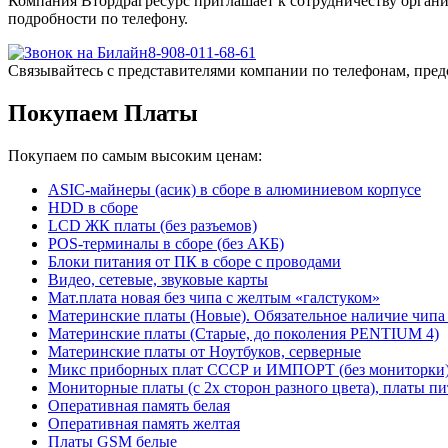
Компания Втордрагресурс приглашает к сотрудничеству органи
подробности по телефону.
8-908-011-68-61
Связывайтесь с представителями компании по телефонам, пред
Покупаем Платы
Покупаем по самым высоким ценам:
ASIC-майнеры (асик) в сборе в алюминиевом корпусе
HDD в сборе
LCD ЖК платы (без разъемов)
POS-терминалы в сборе (без АКБ)
Блоки питания от ПК в сборе с проводами
Видео, сетевые, звуковые карты
Мат.плата новая без чипа с желтым «галстуком»
Материнские платы (Новые). Обязательное наличие чипа
Материнские платы (Старые, до поколения PENTIUM 4)
Материнские платы от Ноутбуков, серверные
Микс приборных плат СССР и ИМПОРТ (без мониторки
Мониторные платы (с 2х сторон разного цвета), платы пи
Оперативная память белая
Оперативная память желтая
Платы GSM белые