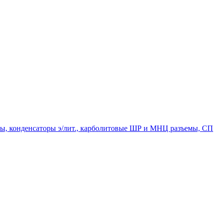
мпы, конденсаторы э/лит., карболитовые ШР и МНЦ разъемы, СП