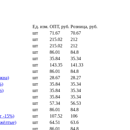
Ед. изм.
ОПТ, руб.
Розница, руб.
шт
71.67
70.67
шт
215.02
212
шт
215.02
212
шт
86.01
84.8
шт
35.84
35.34
шт
143.35
141.33
шт
86.01
84.8
ужна)
шт
28.67
28.27
%)
шт
35.84
35.34
%)
шт
35.84
35.34
шт
35.84
35.34
шт
57.34
56.53
шт
86.01
84.8
г -15%)
шт
107.52
106
 жёлтые)
шт
64.51
63.6
шт
86.01
84.8