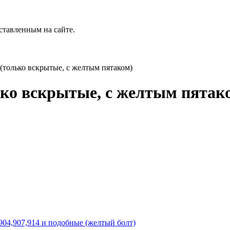
ставленным на сайте.
. (только вскрытые, с желтым пятаком)
олько вскрытые, с желтым пятак
904,907,914 и подобные (желтый болт)