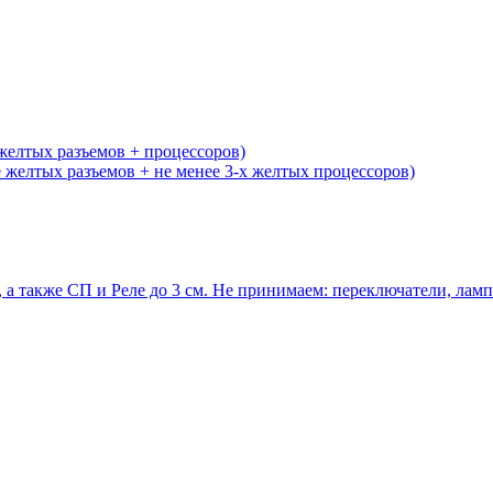
желтых разъемов + процессоров)
желтых разъемов + не менее 3-х желтых процессоров)
 а также СП и Реле до 3 см. Не принимаем: переключатели, ла