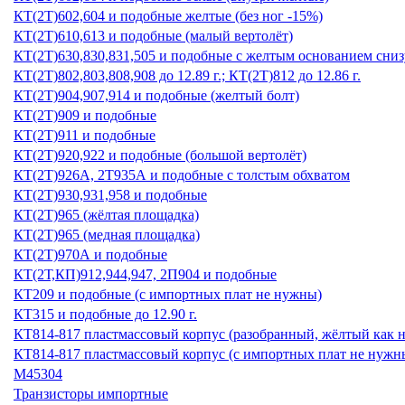
КТ(2Т)602,604 и подобные желтые (без ног -15%)
КТ(2Т)610,613 и подобные (малый вертолёт)
КТ(2Т)630,830,831,505 и подобные с желтым основанием снизу
КТ(2Т)802,803,808,908 до 12.89 г.; КТ(2Т)812 до 12.86 г.
КТ(2Т)904,907,914 и подобные (желтый болт)
КТ(2Т)909 и подобные
КТ(2Т)911 и подобные
КТ(2Т)920,922 и подобные (большой вертолёт)
КТ(2Т)926А, 2Т935А и подобные с толстым обхватом
КТ(2Т)930,931,958 и подобные
КТ(2Т)965 (жёлтая площадка)
КТ(2Т)965 (медная площадка)
КТ(2Т)970А и подобные
КТ(2Т,КП)912,944,947, 2П904 и подобные
КТ209 и подобные (с импортных плат не нужны)
КТ315 и подобные до 12.90 г.
КТ814-817 пластмассовый корпус (разобранный, жёлтый как н
КТ814-817 пластмассовый корпус (с импортных плат не нужн
М45304
Транзисторы импортные