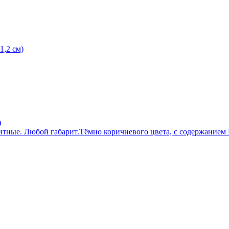
1,2 см)
)
тные. Любой габарит.Тёмно коричневого цвета, с содержанием P