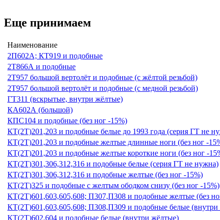
Еще принимаем
Наименование
2П602А; КТ919 и подобные
2Т866А и подобные
2Т957 большой вертолёт и подобные (с жёлтой резьбой)
2Т957 большой вертолёт и подобные (с медной резьбой)
ГТ311 (вскрытые, внутри жёлтые)
КА602А (большой)
КПС104 и подобные (без ног -15%)
КТ(2Т)201,203 и подобные белые до 1993 года (серия ГТ не н
КТ(2Т)201,203 и подобные желтые длинные ноги (без ног -15
КТ(2Т)201,203 и подобные желтые короткие ноги (без ног -15
КТ(2Т)301,306,312,316 и подобные белые (серия ГТ не нужна)
КТ(2Т)301,306,312,316 и подобные желтые (без ног -15%)
КТ(2Т)325 и подобные с желтым ободком снизу (без ног -15%)
КТ(2Т)601,603,605,608; П307,П308 и подобные желтые (без но
КТ(2Т)601,603,605,608; П308,П309 и подобные белые (внутри
КТ(2Т)602,604 и подобные белые (внутри жёлтые)