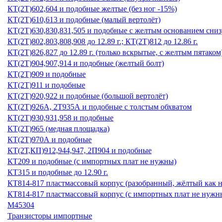
КТ(2Т)602,604 и подобные желтые (без ног -15%)
КТ(2Т)610,613 и подобные (малый вертолёт)
КТ(2Т)630,830,831,505 и подобные с желтым основанием снизу
КТ(2Т)802,803,808,908 до 12.89 г.; КТ(2Т)812 до 12.86 г.
КТ(2Т)826,827 до 12.89 г. (только вскрытые, с желтым пятаком
КТ(2Т)904,907,914 и подобные (желтый болт)
КТ(2Т)909 и подобные
КТ(2Т)911 и подобные
КТ(2Т)920,922 и подобные (большой вертолёт)
КТ(2Т)926А, 2Т935А и подобные с толстым обхватом
КТ(2Т)930,931,958 и подобные
КТ(2Т)965 (медная площадка)
КТ(2Т)970А и подобные
КТ(2Т,КП)912,944,947, 2П904 и подобные
КТ209 и подобные (с импортных плат не нужны)
КТ315 и подобные до 12.90 г.
КТ814-817 пластмассовый корпус (разобранный, жёлтый как н
КТ814-817 пластмассовый корпус (с импортных плат не нужн
М45304
Транзисторы импортные