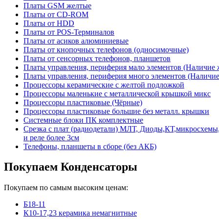
Платы GSM желтые
Платы от CD-ROM
Платы от HDD
Платы от POS-Терминалов
Платы от асиков алюминиевые
Платы от кнопочных телефонов (односимочные)
Платы от сенсорных телефонов, планшетов
Платы управления, периферия мало элементов (Наличие 
Платы управления, периферия много элементов (Наличие 
Процессоры керамические с желтой подложкой
Процессоры маленькие с металлической крышкой микс
Процессоры пластиковые (Чёрные)
Процессоры пластиковые большие без металл. крышки
Системные блоки ПК комплектные
Срезка с плат (радиодетали) МЛТ, Диоды,КТ,микросхемы,
и реле более 3см
Телефоны, планшеты в сборе (без АКБ)
Покупаем Конденсаторы
Покупаем по самым высоким ценам:
Б18-11
К10-17,23 керамика немагнитные