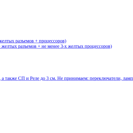
желтых разъемов + процессоров)
желтых разъемов + не менее 3-х желтых процессоров)
 а также СП и Реле до 3 см. Не принимаем: переключатели, ла