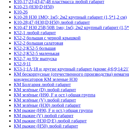
К10-17;23;43;47;48 пластмасса любой габарит
К10-23 (Н30;D;Н50)
К10-26
К10-28 Н30 1МО; 1м5; 2м2 крупный габарит (1,5*1,2 см)
К10-28;47 (Н30;D;Н50) любой габарит
К10-47 Н30 25В;50В 1мо; 1м5; 2м2 крупный габарит (1,5*
К52-1 любой габарит
К52-2 большая с черной крышкой
К52-2 большая салатовая
К52-2;К52-5 большая
К52-2;К52-5 маленькая
К52-7 до 93г выпуска
К52-9;11
К53-1;1А;18 и другие крупный габарит (кроме 4;6;9;14:21
КМ бескорпусные (отечественного производства) немагни
конденсаторов КМ зеленые Н30
КМ Болгария любой габарит
КМ зелёные (D) любой габарит
КМ зелёные (H90, F и ост.) общая группа
КМ зелёные (V) любой габарит
КМ зелёные (Н30) любой габарит
КМ рыжие (H90, F и ост.) общая группа
КМ рыжие (V) любой габарит
КМ рыжие (Н30;D;E) любой габарит
КМ рыжие (Н50) любой габарит