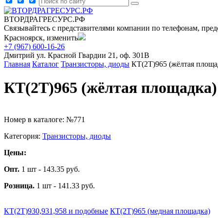
ВТОРДРАГРЕСУРС.РФ
Связывайтесь с представителями компании по телефонам, пред
Красноярск, изменить
+7 (967) 600-16-26
Дмитрий
ул. Красной Гвардии 21, оф. 301В
Главная
Каталог
Транзисторы, диоды
КТ(2Т)965 (жёлтая площа
КТ(2Т)965 (жёлтая площадка)
Номер в каталоге: №771
Категория:
Транзисторы, диоды
Цены:
Опт.
1 шт - 143.35 руб.
Розница.
1 шт - 141.33 руб.
КТ(2Т)930,931,958 и подобные
КТ(2Т)965 (медная площадка)