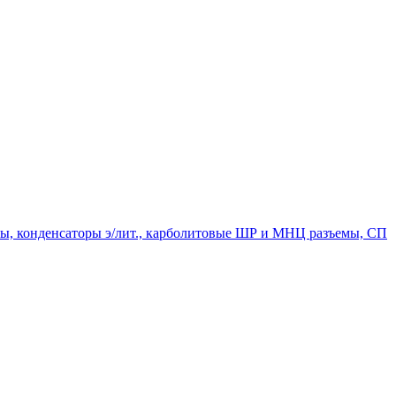
мпы, конденсаторы э/лит., карболитовые ШР и МНЦ разъемы, СП