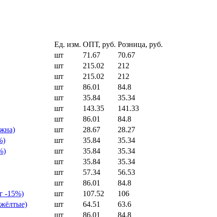
Ед. изм.
ОПТ, руб.
Розница, руб.
шт
71.67
70.67
шт
215.02
212
шт
215.02
212
шт
86.01
84.8
шт
35.84
35.34
шт
143.35
141.33
шт
86.01
84.8
ужна)
шт
28.67
28.27
%)
шт
35.84
35.34
%)
шт
35.84
35.34
шт
35.84
35.34
шт
57.34
56.53
шт
86.01
84.8
г -15%)
шт
107.52
106
 жёлтые)
шт
64.51
63.6
шт
86.01
84.8