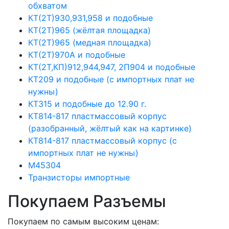
обхватом
КТ(2Т)930,931,958 и подобные
КТ(2Т)965 (жёлтая площадка)
КТ(2Т)965 (медная площадка)
КТ(2Т)970А и подобные
КТ(2Т,КП)912,944,947, 2П904 и подобные
КТ209 и подобные (с импортных плат не
нужны)
КТ315 и подобные до 12.90 г.
КТ814-817 пластмассовый корпус
(разобранный, жёлтый как на картинке)
КТ814-817 пластмассовый корпус (с
импортных плат не нужны)
М45304
Транзисторы импортные
Покупаем Разъемы
Покупаем по самым высоким ценам: