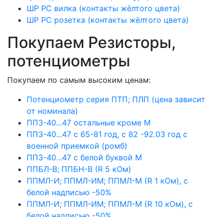
ШР РС вилка (контакты жёлтого цвета)
ШР РС розетка (контакты жёлтого цвета)
Покупаем Резисторы,
потенциометры
Покупаем по самым высоким ценам:
Потенциометр серия ПТП; ПЛП (цена зависит
от номинала)
ПП3-40...47 остальные кроме М
ПП3-40...47 с 65-81 год, с 82 -92.03 год с
военной приемкой (ромб)
ПП3-40...47 с белой буквой М
ППБЛ-В; ППБН-В (R 5 кОм)
ППМЛ-И; ППМЛ-ИМ; ППМЛ-М (R 1 кОм), с
белой надписью -50%
ППМЛ-И; ППМЛ-ИМ; ППМЛ-М (R 10 кОм), с
белой надписью -50%