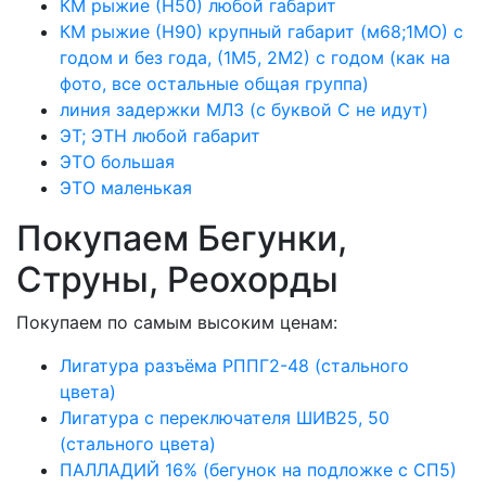
КМ рыжие (Н50) любой габарит
КМ рыжие (Н90) крупный габарит (м68;1МО) с
годом и без года, (1М5, 2М2) с годом (как на
фото, все остальные общая группа)
линия задержки МЛЗ (с буквой С не идут)
ЭТ; ЭТН любой габарит
ЭТО большая
ЭТО маленькая
Покупаем Бегунки,
Струны, Реохорды
Покупаем по самым высоким ценам:
Лигатура разъёма РППГ2-48 (стального
цвета)
Лигатура с переключателя ШИВ25, 50
(стального цвета)
ПАЛЛАДИЙ 16% (бегунок на подложке с СП5)