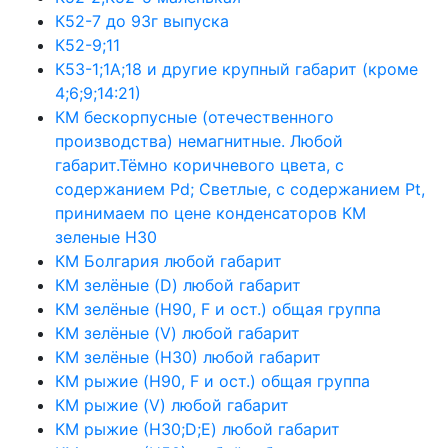
К52-7 до 93г выпуска
К52-9;11
К53-1;1А;18 и другие крупный габарит (кроме
4;6;9;14:21)
КМ бескорпусные (отечественного
производства) немагнитные. Любой
габарит.Тёмно коричневого цвета, с
содержанием Pd; Светлые, с содержанием Pt,
принимаем по цене конденсаторов КМ
зеленые Н30
КМ Болгария любой габарит
КМ зелёные (D) любой габарит
КМ зелёные (H90, F и ост.) общая группа
КМ зелёные (V) любой габарит
КМ зелёные (Н30) любой габарит
КМ рыжие (H90, F и ост.) общая группа
КМ рыжие (V) любой габарит
КМ рыжие (Н30;D;E) любой габарит