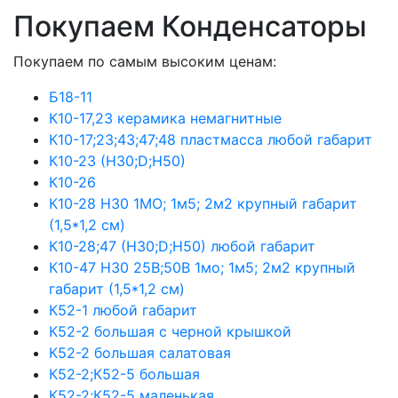
Покупаем Конденсаторы
Покупаем по самым высоким ценам:
Б18-11
К10-17,23 керамика немагнитные
К10-17;23;43;47;48 пластмасса любой габарит
К10-23 (Н30;D;Н50)
К10-26
К10-28 Н30 1МО; 1м5; 2м2 крупный габарит
(1,5*1,2 см)
К10-28;47 (Н30;D;Н50) любой габарит
К10-47 Н30 25В;50В 1мо; 1м5; 2м2 крупный
габарит (1,5*1,2 см)
К52-1 любой габарит
К52-2 большая с черной крышкой
К52-2 большая салатовая
К52-2;К52-5 большая
К52-2;К52-5 маленькая