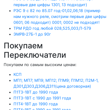
первые две цифры 1301, 13 подходит)
РЭС 9 с 82 по 85.07 год-01,02,06;18 (пример
нам нужного реле, смотрим первые две цифры
0601, 06 подходит) 0001; 0002 не подходят!
ТРМ РДО год любой 028,525,003,П-579
ЭМРВ-27Б-1 до 90г
Покупаем
Переключатели
Покупаем по самым высоким ценам:
КСП
МП1; МП7; МП9; МП12; П1М9; П1М12; П2М-1,
Д301,Д303,Д306,Д311(цена договорная)
П1Т3-1ВТ до 1990 года
П1Т3-1ВТ с 1990 до 1991 года
П1Т4-1ВТ до 1990 года
П1Т4-1ВТ с 1990 до 1991 года