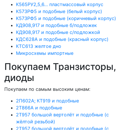
К565РУ2,5,6… пластмассовый корпус
К573РФ5 и подобные (белый корпус)
К573РФ5 и подобные (коричневый корпус)
КД908,917 и подобные б/подложек
КД908,917 и подобные с/подложкой
КДС628А и подобные (красный корпус)
КТС613 желтое дно
Микросхемы импортные
Покупаем Транзисторы,
диоды
Покупаем по самым высоким ценам:
2П602А; КТ919 и подобные
2Т866А и подобные
2Т957 большой вертолёт и подобные (с
жёлтой резьбой)
2Т957 большой вертолёт и подобные (с