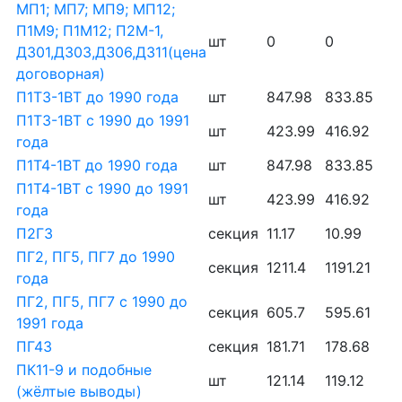
МП1; МП7; МП9; МП12;
П1М9; П1М12; П2М-1,
шт
0
0
Д301,Д303,Д306,Д311(цена
договорная)
П1Т3-1ВТ до 1990 года
шт
847.98
833.85
П1Т3-1ВТ с 1990 до 1991
шт
423.99
416.92
года
П1Т4-1ВТ до 1990 года
шт
847.98
833.85
П1Т4-1ВТ с 1990 до 1991
шт
423.99
416.92
года
П2Г3
секция
11.17
10.99
ПГ2, ПГ5, ПГ7 до 1990
секция
1211.4
1191.21
года
ПГ2, ПГ5, ПГ7 с 1990 до
секция
605.7
595.61
1991 года
ПГ43
секция
181.71
178.68
ПК11-9 и подобные
шт
121.14
119.12
(жёлтые выводы)