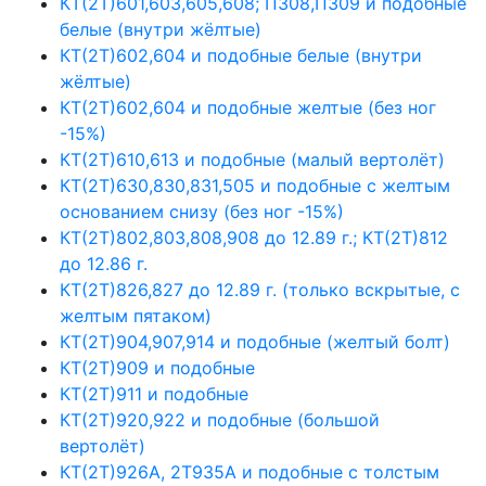
КТ(2Т)601,603,605,608; П308,П309 и подобные
белые (внутри жёлтые)
КТ(2Т)602,604 и подобные белые (внутри
жёлтые)
КТ(2Т)602,604 и подобные желтые (без ног
-15%)
КТ(2Т)610,613 и подобные (малый вертолёт)
КТ(2Т)630,830,831,505 и подобные с желтым
основанием снизу (без ног -15%)
КТ(2Т)802,803,808,908 до 12.89 г.; КТ(2Т)812
до 12.86 г.
КТ(2Т)826,827 до 12.89 г. (только вскрытые, с
желтым пятаком)
КТ(2Т)904,907,914 и подобные (желтый болт)
КТ(2Т)909 и подобные
КТ(2Т)911 и подобные
КТ(2Т)920,922 и подобные (большой
вертолёт)
КТ(2Т)926А, 2Т935А и подобные с толстым