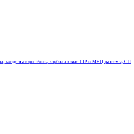
мпы, конденсаторы э/лит., карболитовые ШР и МНЦ разъемы, СП