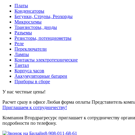
Платы
Конденсаторы
Бегунки, Струны, Реохорды
Микросхемы
Транзисторы, диоды
Разъемы
Резисторы, потенциометры
Реле
Переключатели
Лампы
Контакты электротехнические
Тантал
Корпуса часов
Аккумуляторные батареи
Приборы в сборе
У нас честные цены!
Расчет сразу в офисе
Любая форма оплаты
Представитель компа
Приглашаем к сотрудничеству!
Компания Втордрагресурс приглашает к сотрудничеству органи
подробности по телефону.
8-908-011-68-61