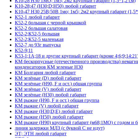
К10-28 Н30 1МО; 1м5; 2м2 крупный габарит (1,5*1,2 см)
К10-28;47 (Н30;D;Н50) любой габарит
К10-47 Н30 25В;50В 1мо; 1м5; 2м2 крупный габарит (1,5*
К52-1 любой габарит
К52-2 большая с черной крышкой
К52-2 большая салатовая
К52-2;К52-5 большая
К52-2;К52-5 маленькая
К52-7 до 93г выпуска
К52-9;11
К53-1;1А;18 и другие крупный габарит (кроме 4;6;9;14:21
КМ бескорпусные (отечественного производства) немагни
конденсаторов КМ зеленые Н30
КМ Болгария любой габарит
КМ зелёные (D) любой габарит
КМ зелёные (H90, F и ост.) общая группа
КМ зелёные (V) любой габарит
КМ зелёные (Н30) любой габарит
КМ рыжие (H90, F и ост.) общая группа
КМ рыжие (V) любой габарит
КМ рыжие (Н30;D;E) любой габарит
КМ рыжие (Н50) любой габарит
КМ рыжие (Н90) крупный габарит (м68;1МО) с годом и без
линия задержки МЛЗ (с буквой С не идут)
ЭТ; ЭТН любой габарит