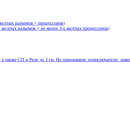
желтых разъемов + процессоров)
желтых разъемов + не менее 3-х желтых процессоров)
 а также СП и Реле до 3 см. Не принимаем: переключатели, ла