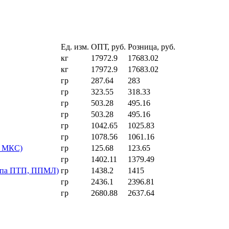
Ед. изм.
ОПТ, руб.
Розница, руб.
кг
17972.9
17683.02
кг
17972.9
17683.02
гр
287.64
283
гр
323.55
318.33
гр
503.28
495.16
гр
503.28
495.16
гр
1042.65
1025.83
гр
1078.56
1061.16
в МКС)
гр
125.68
123.65
гр
1402.11
1379.49
типа ПТП, ППМЛ)
гр
1438.2
1415
гр
2436.1
2396.81
гр
2680.88
2637.64