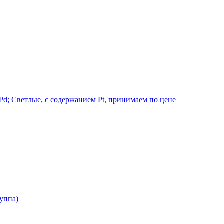
d; Светлые, с содержанием Pt, принимаем по цене
руппа)