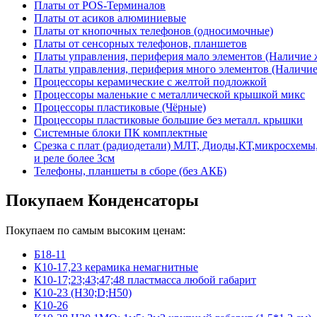
Платы от POS-Терминалов
Платы от асиков алюминиевые
Платы от кнопочных телефонов (односимочные)
Платы от сенсорных телефонов, планшетов
Платы управления, периферия мало элементов (Наличие 
Платы управления, периферия много элементов (Наличие 
Процессоры керамические с желтой подложкой
Процессоры маленькие с металлической крышкой микс
Процессоры пластиковые (Чёрные)
Процессоры пластиковые большие без металл. крышки
Системные блоки ПК комплектные
Срезка с плат (радиодетали) МЛТ, Диоды,КТ,микросхемы,
и реле более 3см
Телефоны, планшеты в сборе (без АКБ)
Покупаем Конденсаторы
Покупаем по самым высоким ценам:
Б18-11
К10-17,23 керамика немагнитные
К10-17;23;43;47;48 пластмасса любой габарит
К10-23 (Н30;D;Н50)
К10-26