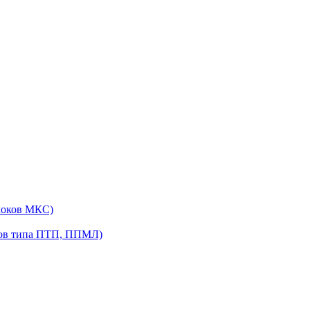
локов МКС)
ров типа ПТП, ППМЛ)