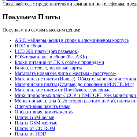
Связывайтесь с представителями компании по телефонам, пред
Покупаем Платы
Покупаем по самым высоким ценам:
ASIC-майнеры (асик) в сборе в алюминиевом корпусе
HDD в сборе
LCD ЖК платы (без разъемов)
POS-терминалы в сборе (без АКБ)
Блоки питания от ПК в сборе с проводами
Видео, сетевые, звуковые карты
Мат.плата новая без чипа с желтым «галстуком»
Материнские платы (Новые). Обязательное наличие чипа
Материнские платы (Старые, до поколения PENTIUM 4)
Материнские платы от Ноутбуков, серверные
Микс приборных плат СССР и ИМПОРТ (без мониторки
Мониторные платы (с 2х сторон разного цвета), платы пи
Оперативная память белая
Оперативная память желтая
Платы GSM белые
Платы GSM желтые
Платы от CD-ROM
Платы от HDD