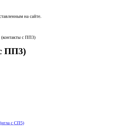
ставленным на сайте.
контакты с ПП3)
с ПП3)
гла с СП5)