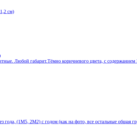
1,2 см)
)
тные. Любой габарит.Тёмно коричневого цвета, с содержанием P
 года, (1М5, 2М2) с годом (как на фото, все остальные общая г