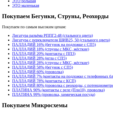
ЭТО большая
ЭТО маленькая
Покупаем Бегунки, Струны, Реохорды
Покупаем по самым высоким ценам:
Лигатура разъёма РППГ2-48 (стального цвета)
Лигатура с переключателя ШИВ25, 50 (стального цвета)
ПАЛЛАДИЙ 16% (бегунок на подложке с СП5)
ПАЛЛАДИЙ 18% (струны с МКС, жёсткие)
ПАЛЛАДИЙ 20% (контакты с ПП3)
ПАЛЛАДИЙ 28% (игла с СП5)
ПАЛЛАДИЙ 28% (струны с МКС, жёсткие)
ПАЛЛАДИЙ 58% (бегунок с СП5)
ПАЛЛАДИЙ 60% (проволка)
ПАЛЛАДИЙ 7% (контакты на подложке с телефонных б
ПАЛЛАДИЙ 78% (контакты с КСП)
ПАЛЛАДИЙ 80% (проволка с реохорды, с потенциомет
ПЛАТИНА 90% (контакты с реле (Пли10), проволка)
ПЛАТИНА 99% (проволка, химическая посуда)
Покупаем Микросхемы