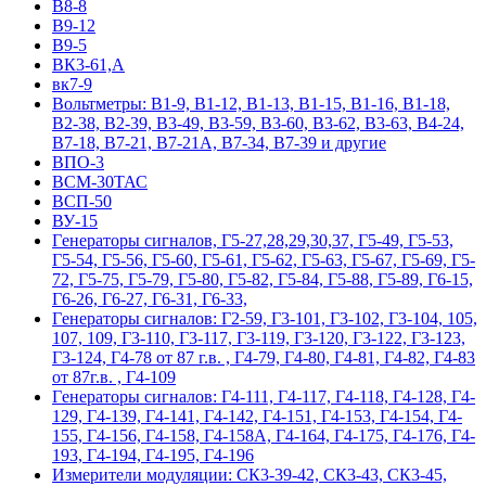
В8-8
В9-12
В9-5
ВК3-61,А
вк7-9
Вольтметры: В1-9, В1-12, В1-13, В1-15, В1-16, В1-18,
В2-38, В2-39, В3-49, В3-59, В3-60, В3-62, В3-63, В4-24,
В7-18, В7-21, В7-21А, В7-34, В7-39 и другие
ВПО-3
ВСМ-30ТАС
ВСП-50
ВУ-15
Гeнepaтopы cигнaлoв, Г5-27,28,29,30,37, Г5-49, Г5-53,
Г5-54, Г5-56, Г5-60, Г5-61, Г5-62, Г5-63, Г5-67, Г5-69, Г5-
72, Г5-75, Г5-79, Г5-80, Г5-82, Г5-84, Г5-88, Г5-89, Г6-15,
Г6-26, Г6-27, Г6-31, Г6-33,
Гeнepaтopы cигнaлoв: Г2-59, Г3-101, Г3-102, Г3-104, 105,
107, 109, Г3-110, Г3-117, Г3-119, Г3-120, Г3-122, Г3-123,
Г3-124, Г4-78 от 87 г.в. , Г4-79, Г4-80, Г4-81, Г4-82, Г4-83
от 87г.в. , Г4-109
Гeнepaтopы cигнaлoв: Г4-111, Г4-117, Г4-118, Г4-128, Г4-
129, Г4-139, Г4-141, Г4-142, Г4-151, Г4-153, Г4-154, Г4-
155, Г4-156, Г4-158, Г4-158А, Г4-164, Г4-175, Г4-176, Г4-
193, Г4-194, Г4-195, Г4-196
Измерители модуляции: СК3-39-42, СК3-43, СК3-45,