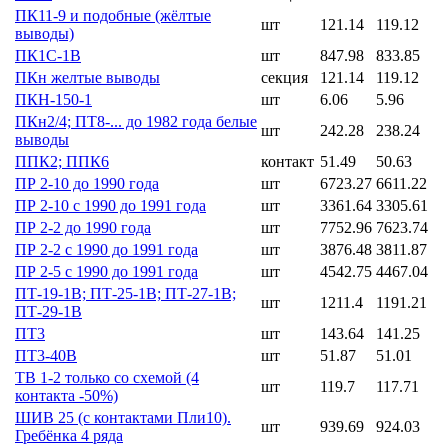
ПК11-9 и подобные (жёлтые
шт
121.14
119.12
выводы)
ПК1С-1В
шт
847.98
833.85
ПКн желтые выводы
секция
121.14
119.12
ПКН-150-1
шт
6.06
5.96
ПКн2/4; ПТ8-... до 1982 года белые
шт
242.28
238.24
выводы
ППК2; ППК6
контакт
51.49
50.63
ПР 2-10 до 1990 года
шт
6723.27
6611.22
ПР 2-10 с 1990 до 1991 года
шт
3361.64
3305.61
ПР 2-2 до 1990 года
шт
7752.96
7623.74
ПР 2-2 с 1990 до 1991 года
шт
3876.48
3811.87
ПР 2-5 с 1990 до 1991 года
шт
4542.75
4467.04
ПТ-19-1В; ПТ-25-1В; ПТ-27-1В;
шт
1211.4
1191.21
ПТ-29-1В
ПТ3
шт
143.64
141.25
ПТ3-40В
шт
51.87
51.01
ТВ 1-2 только со схемой (4
шт
119.7
117.71
контакта -50%)
ШИВ 25 (с контактами Пли10).
шт
939.69
924.03
Гребёнка 4 ряда