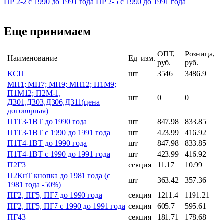
ПР 2-2 с 1990 до 1991 года
ПР 2-5 с 1990 до 1991 года
Еще принимаем
ОПТ,
Розница,
Наименование
Ед. изм.
руб.
руб.
КСП
шт
3546
3486.9
МП1; МП7; МП9; МП12; П1М9;
П1М12; П2М-1,
шт
0
0
Д301,Д303,Д306,Д311(цена
договорная)
П1Т3-1ВТ до 1990 года
шт
847.98
833.85
П1Т3-1ВТ с 1990 до 1991 года
шт
423.99
416.92
П1Т4-1ВТ до 1990 года
шт
847.98
833.85
П1Т4-1ВТ с 1990 до 1991 года
шт
423.99
416.92
П2Г3
секция
11.17
10.99
П2КнТ кнопка до 1981 года (с
шт
363.42
357.36
1981 года -50%)
ПГ2, ПГ5, ПГ7 до 1990 года
секция
1211.4
1191.21
ПГ2, ПГ5, ПГ7 с 1990 до 1991 года
секция
605.7
595.61
ПГ43
секция
181.71
178.68