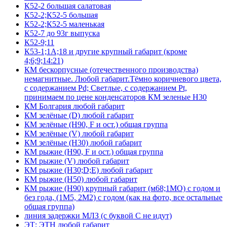
К52-2 большая салатовая
К52-2;К52-5 большая
К52-2;К52-5 маленькая
К52-7 до 93г выпуска
К52-9;11
К53-1;1А;18 и другие крупный габарит (кроме
4;6;9;14:21)
КМ бескорпусные (отечественного производства)
немагнитные. Любой габарит.Тёмно коричневого цвета,
с содержанием Pd; Светлые, с содержанием Pt,
принимаем по цене конденсаторов КМ зеленые Н30
КМ Болгария любой габарит
КМ зелёные (D) любой габарит
КМ зелёные (H90, F и ост.) общая группа
КМ зелёные (V) любой габарит
КМ зелёные (Н30) любой габарит
КМ рыжие (H90, F и ост.) общая группа
КМ рыжие (V) любой габарит
КМ рыжие (Н30;D;E) любой габарит
КМ рыжие (Н50) любой габарит
КМ рыжие (Н90) крупный габарит (м68;1МО) с годом и
без года, (1М5, 2М2) с годом (как на фото, все остальные
общая группа)
линия задержки МЛЗ (с буквой С не идут)
ЭТ; ЭТН любой габарит