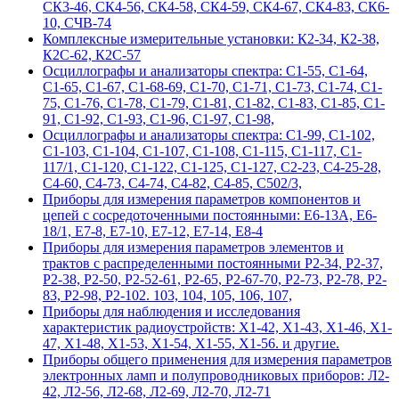
СК3-46, СК4-56, СК4-58, СК4-59, СК4-67, СК4-83, СК6-
10, СЧВ-74
Комплексные измерительные установки: К2-34, К2-38,
К2С-62, К2С-57
Осциллографы и анализаторы спектра: С1-55, С1-64,
С1-65, С1-67, С1-68-69, С1-70, С1-71, С1-73, С1-74, С1-
75, С1-76, С1-78, С1-79, С1-81, С1-82, С1-83, С1-85, С1-
91, С1-92, С1-93, С1-96, С1-97, С1-98,
Осциллографы и анализаторы спектра: С1-99, С1-102,
С1-103, С1-104, С1-107, С1-108, С1-115, С1-117, С1-
117/1, С1-120, С1-122, С1-125, С1-127, С2-23, С4-25-28,
С4-60, С4-73, С4-74, С4-82, С4-85, С502/3,
Приборы для измерения параметров компонентов и
цепей с сосредоточенными постоянными: Е6-13А, Е6-
18/1, Е7-8, Е7-10, Е7-12, Е7-14, Е8-4
Приборы для измерения параметров элементов и
трактов с распределенными постоянными Р2-34, Р2-37,
Р2-38, Р2-50, Р2-52-61, Р2-65, Р2-67-70, Р2-73, Р2-78, Р2-
83, Р2-98, Р2-102. 103, 104, 105, 106, 107,
Приборы для наблюдения и исследования
характеристик радиоустройств: Х1-42, Х1-43, Х1-46, Х1-
47, Х1-48, Х1-53, Х1-54, Х1-55, Х1-56. и другие.
Приборы общего применения для измерения параметров
электронных ламп и полупроводниковых приборов: Л2-
42, Л2-56, Л2-68, Л2-69, Л2-70, Л2-71