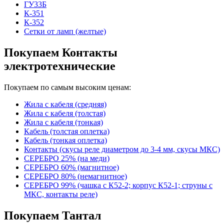
ГУ33Б
К-351
К-352
Сетки от ламп (желтые)
Покупаем Контакты
электротехнические
Покупаем по самым высоким ценам:
Жила с кабеля (средняя)
Жила с кабеля (толстая)
Жила с кабеля (тонкая)
Кабель (толстая оплетка)
Кабель (тонкая оплетка)
Контакты (скусы реле диаметром до 3-4 мм, скусы МКС)
СЕРЕБРО 25% (на меди)
СЕРЕБРО 60% (магнитное)
СЕРЕБРО 80% (немагнитное)
СЕРЕБРО 99% (чашка с К52-2; корпус К52-1; струны с
МКС, контакты реле)
Покупаем Тантал