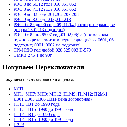
РЭС 8 до 66.12 года 050,051,052
РЭС 8 до 71.12 года 050,051,052
РЭС 9 до 82 года 201,202,207,208
РЭС 9 до 82 года 213,215-218
РЭС 9 с 82 до 90 года 09, 11-14 (паспорт первые две
цифры 1301, 13 подходит)
РЭС 9 с 82 по 85.07 год-01,02,06;18 (пример нам
нужного реле, смотрим первые две цифры 0601, 06
подходит) 0001; 0002 не подходят!
ТРМ РДО год любой 028,525,003,П-579
ЭМРВ-27Б-1 до 90г
Покупаем Переключатели
Покупаем по самым высоким ценам:
КСП
МП1; МП7; МП9; МП12; П1М9; П1М12; П2М-1,
Д301,Д303,Д306,Д311(цена договорная)
П1Т3-1ВТ до 1990 года
П1Т3-1ВТ с 1990 до 1991 года
П1Т4-1ВТ до 1990 года
П1Т4-1ВТ с 1990 до 1991 года
П2Г3