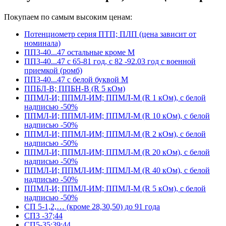
Покупаем по самым высоким ценам:
Потенциометр серия ПТП; ПЛП (цена зависит от
номинала)
ПП3-40...47 остальные кроме М
ПП3-40...47 с 65-81 год, с 82 -92.03 год с военной
приемкой (ромб)
ПП3-40...47 с белой буквой М
ППБЛ-В; ППБН-В (R 5 кОм)
ППМЛ-И; ППМЛ-ИМ; ППМЛ-М (R 1 кОм), с белой
надписью -50%
ППМЛ-И; ППМЛ-ИМ; ППМЛ-М (R 10 кОм), с белой
надписью -50%
ППМЛ-И; ППМЛ-ИМ; ППМЛ-М (R 2 кОм), с белой
надписью -50%
ППМЛ-И; ППМЛ-ИМ; ППМЛ-М (R 20 кОм), с белой
надписью -50%
ППМЛ-И; ППМЛ-ИМ; ППМЛ-М (R 40 кОм), с белой
надписью -50%
ППМЛ-И; ППМЛ-ИМ; ППМЛ-М (R 5 кОм), с белой
надписью -50%
СП 5-1,2,… (кроме 28,30,50) до 91 года
СП3 -37;44
СП5-35;39;44