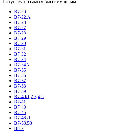
Покупаем по самым высоким ценам:
В7-20
В7-22,А
В7-23
В7-27
В7-28
В7-29
В7-30
В7-31
В7-32
В7-34
В7-34А
В7-35
В7-36
В7-37
В7-38
В7-39
В7-40/1,2,3,4,5
В7-41
В7-43
В7-45
В7-46,/1
В7-53,58
В8-7