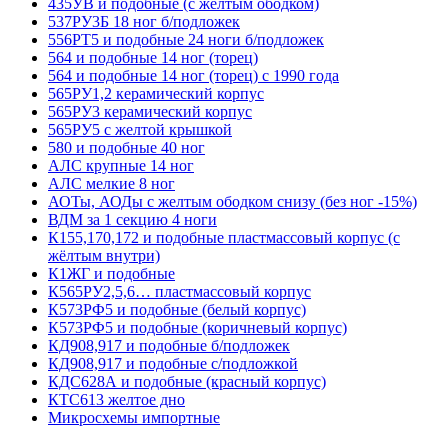
435УВ и подобные (с жёлтым ободком)
537РУ3Б 18 ног б/подложек
556РТ5 и подобные 24 ноги б/подложек
564 и подобные 14 ног (торец)
564 и подобные 14 ног (торец) с 1990 года
565РУ1,2 керамический корпус
565РУ3 керамический корпус
565РУ5 с желтой крышкой
580 и подобные 40 ног
АЛС крупные 14 ног
АЛС мелкие 8 ног
АОТы, АОДы с желтым ободком снизу (без ног -15%)
ВДМ за 1 секцию 4 ноги
К155,170,172 и подобные пластмассовый корпус (с
жёлтым внутри)
К1ЖГ и подобные
К565РУ2,5,6… пластмассовый корпус
К573РФ5 и подобные (белый корпус)
К573РФ5 и подобные (коричневый корпус)
КД908,917 и подобные б/подложек
КД908,917 и подобные с/подложкой
КДС628А и подобные (красный корпус)
КТС613 желтое дно
Микросхемы импортные