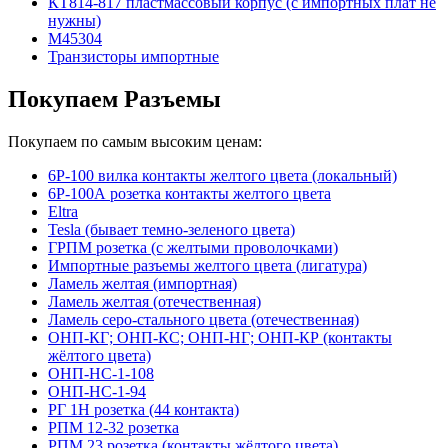
КТ814-817 пластмассовый корпус (с импортных плат не
нужны)
М45304
Транзисторы импортные
Покупаем Разъемы
Покупаем по самым высоким ценам:
6Р-100 вилка контакты желтого цвета (локальный)
6Р-100А розетка контакты желтого цвета
Eltra
Tesla (бывает темно-зеленого цвета)
ГРПМ розетка (с желтыми проволочками)
Импортные разъемы желтого цвета (лигатура)
Ламель желтая (импортная)
Ламель желтая (отечественная)
Ламель серо-стального цвета (отечественная)
ОНП-КГ; ОНП-КС; ОНП-НГ; ОНП-КР (контакты
жёлтого цвета)
ОНП-НС-1-108
ОНП-НС-1-94
РГ 1Н розетка (44 контакта)
РПМ 12-32 розетка
РПМ 23 розетка (контакты жёлтого цвета)