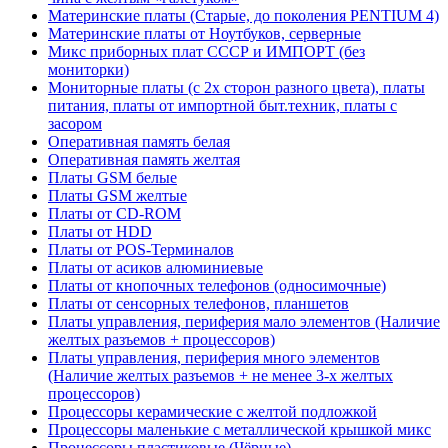
Материнские платы (Старые, до поколения PENTIUM 4)
Материнские платы от Ноутбуков, серверные
Микс приборных плат СССР и ИМПОРТ (без
мониторки)
Мониторные платы (с 2х сторон разного цвета), платы
питания, платы от импортной быт.техник, платы с
засором
Оперативная память белая
Оперативная память желтая
Платы GSM белые
Платы GSM желтые
Платы от CD-ROM
Платы от HDD
Платы от POS-Терминалов
Платы от асиков алюминиевые
Платы от кнопочных телефонов (односимочные)
Платы от сенсорных телефонов, планшетов
Платы управления, периферия мало элементов (Наличие
желтых разъемов + процессоров)
Платы управления, периферия много элементов
(Наличие желтых разъемов + не менее 3-х желтых
процессоров)
Процессоры керамические с желтой подложкой
Процессоры маленькие с металлической крышкой микс
Процессоры пластиковые (Чёрные)