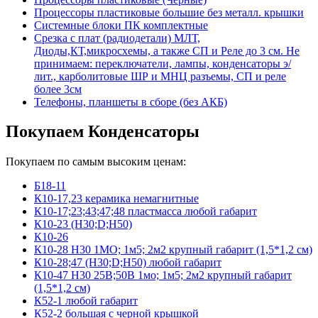
Процессоры пластиковые большие без металл. крышки
Системные блоки ПК комплектные
Срезка с плат (радиодетали) МЛТ,
Диоды,КТ,микросхемы, а также СП и Реле до 3 см. Не
принимаем: переключатели, лампы, конденсаторы э/
лит., карболитовые ШР и МНЦ разъемы, СП и реле
более 3см
Телефоны, планшеты в сборе (без АКБ)
Покупаем Конденсаторы
Покупаем по самым высоким ценам:
Б18-11
К10-17,23 керамика немагнитные
К10-17;23;43;47;48 пластмасса любой габарит
К10-23 (Н30;D;Н50)
К10-26
К10-28 Н30 1МО; 1м5; 2м2 крупный габарит (1,5*1,2 см)
К10-28;47 (Н30;D;Н50) любой габарит
К10-47 Н30 25В;50В 1мо; 1м5; 2м2 крупный габарит
(1,5*1,2 см)
К52-1 любой габарит
К52-2 большая с черной крышкой