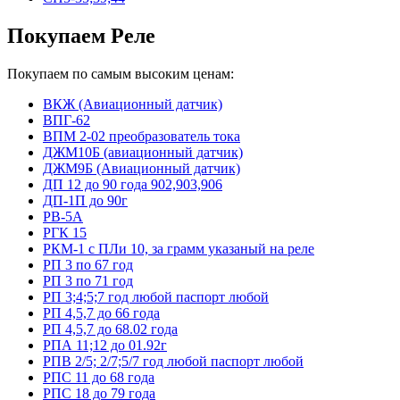
Покупаем Реле
Покупаем по самым высоким ценам:
ВКЖ (Авиационный датчик)
ВПГ-62
ВПМ 2-02 преобразователь тока
ДЖМ10Б (авиационный датчик)
ДЖМ9Б (Авиационный датчик)
ДП 12 до 90 года 902,903,906
ДП-1П до 90г
РВ-5А
РГК 15
РКМ-1 с ПЛи 10, за грамм указаный на реле
РП 3 по 67 год
РП 3 по 71 год
РП 3;4;5;7 год любой паспорт любой
РП 4,5,7 до 66 года
РП 4,5,7 до 68.02 года
РПА 11;12 до 01.92г
РПВ 2/5; 2/7;5/7 год любой паспорт любой
РПС 11 до 68 года
РПС 18 до 79 года