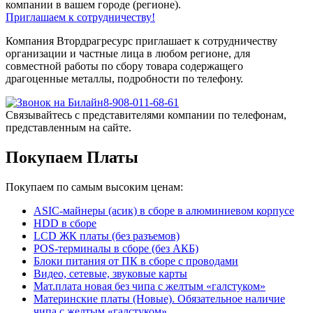
компании в вашем городе (регионе).
Приглашаем к сотрудничеству!
Компания Втордрагресурс приглашает к сотрудничеству
организации и частные лица в любом регионе, для
совместной работы по сбору товара содержащего
драгоценные металлы, подробности по телефону.
8-908-011-68-61
Связывайтесь с представителями компании по телефонам,
представленным на сайте.
Покупаем Платы
Покупаем по самым высоким ценам:
ASIC-майнеры (асик) в сборе в алюминиевом корпусе
HDD в сборе
LCD ЖК платы (без разъемов)
POS-терминалы в сборе (без АКБ)
Блоки питания от ПК в сборе с проводами
Видео, сетевые, звуковые карты
Мат.плата новая без чипа с желтым «галстуком»
Материнские платы (Новые). Обязательное наличие
чипа с желтым «галстуком»