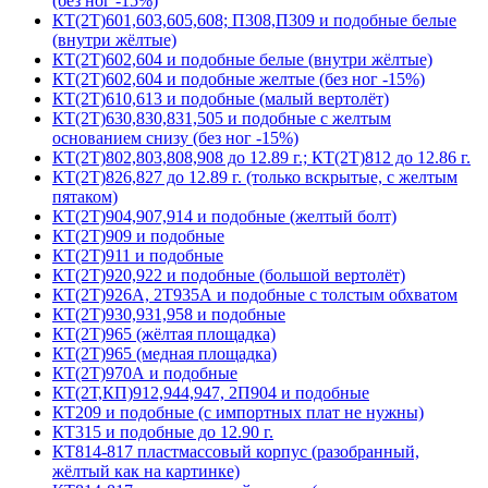
(без ног -15%)
КТ(2Т)601,603,605,608; П308,П309 и подобные белые
(внутри жёлтые)
КТ(2Т)602,604 и подобные белые (внутри жёлтые)
КТ(2Т)602,604 и подобные желтые (без ног -15%)
КТ(2Т)610,613 и подобные (малый вертолёт)
КТ(2Т)630,830,831,505 и подобные с желтым
основанием снизу (без ног -15%)
КТ(2Т)802,803,808,908 до 12.89 г.; КТ(2Т)812 до 12.86 г.
КТ(2Т)826,827 до 12.89 г. (только вскрытые, с желтым
пятаком)
КТ(2Т)904,907,914 и подобные (желтый болт)
КТ(2Т)909 и подобные
КТ(2Т)911 и подобные
КТ(2Т)920,922 и подобные (большой вертолёт)
КТ(2Т)926А, 2Т935А и подобные с толстым обхватом
КТ(2Т)930,931,958 и подобные
КТ(2Т)965 (жёлтая площадка)
КТ(2Т)965 (медная площадка)
КТ(2Т)970А и подобные
КТ(2Т,КП)912,944,947, 2П904 и подобные
КТ209 и подобные (с импортных плат не нужны)
КТ315 и подобные до 12.90 г.
КТ814-817 пластмассовый корпус (разобранный,
жёлтый как на картинке)