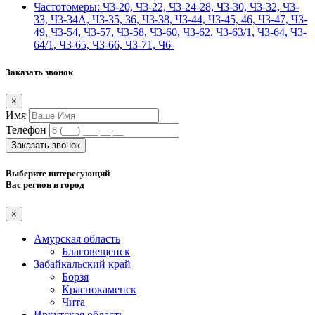
Частотомеры: Ч3-20, Ч3-22, Ч3-24-28, Ч3-30, Ч3-32, Ч3-
33, Ч3-34А, Ч3-35, 36, Ч3-38, Ч3-44, Ч3-45, 46, Ч3-47, Ч3-
49, Ч3-54, Ч3-57, Ч3-58, Ч3-60, Ч3-62, Ч3-63/1, Ч3-64, Ч3-
64/1, Ч3-65, Ч3-66, Ч3-71, Ч6-
Заказать звонок
×
Имя
Телефон
Заказать звонок
Выберите интересующий
Вас регион и город
×
Амурская область
Благовещенск
Забайкальский край
Борзя
Краснокаменск
Чита
Иркутская область