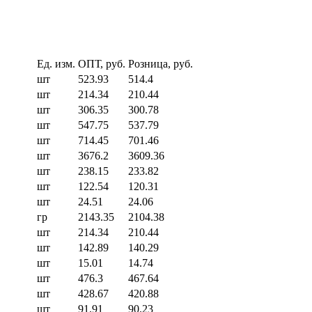
Ед. изм.
ОПТ, руб.
Розница, руб.
шт
523.93
514.4
шт
214.34
210.44
шт
306.35
300.78
шт
547.75
537.79
шт
714.45
701.46
шт
3676.2
3609.36
шт
238.15
233.82
шт
122.54
120.31
шт
24.51
24.06
гр
2143.35
2104.38
шт
214.34
210.44
шт
142.89
140.29
шт
15.01
14.74
шт
476.3
467.64
шт
428.67
420.88
шт
91.91
90.23