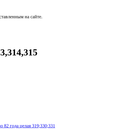
ставленным на сайте.
3,314,315
о 82 года целая 319;330;331