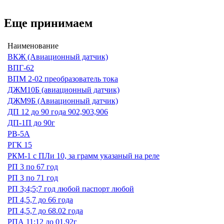
Еще принимаем
Наименование
ВКЖ (Авиационный датчик)
ВПГ-62
ВПМ 2-02 преобразователь тока
ДЖМ10Б (авиационный датчик)
ДЖМ9Б (Авиационный датчик)
ДП 12 до 90 года 902,903,906
ДП-1П до 90г
РВ-5А
РГК 15
РКМ-1 с ПЛи 10, за грамм указаный на реле
РП 3 по 67 год
РП 3 по 71 год
РП 3;4;5;7 год любой паспорт любой
РП 4,5,7 до 66 года
РП 4,5,7 до 68.02 года
РПА 11;12 до 01.92г