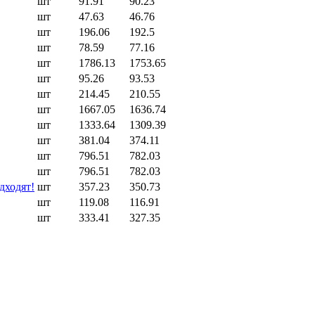
шт
91.91
90.23
шт
47.63
46.76
шт
196.06
192.5
шт
78.59
77.16
шт
1786.13
1753.65
шт
95.26
93.53
шт
214.45
210.55
шт
1667.05
1636.74
шт
1333.64
1309.39
шт
381.04
374.11
шт
796.51
782.03
шт
796.51
782.03
дходят!
шт
357.23
350.73
шт
119.08
116.91
шт
333.41
327.35