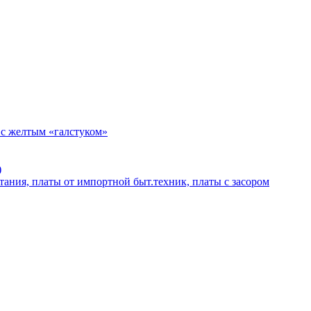
 с желтым «галстуком»
)
тания, платы от импортной быт.техник, платы с засором