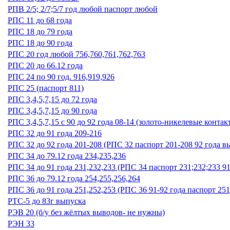
РПВ 2/5; 2/7;5/7 год любой паспорт любой
РПС 11 до 68 года
РПС 18 до 79 года
РПС 18 до 90 года
РПС 20 год любой 756,760,761,762,763
РПС 20 до 66.12 года
РПС 24 по 90 год. 916,919,926
РПС 25 (паспорт 811)
РПС 3,4,5,7,15 до 72 года
РПС 3,4,5,7,15 до 90 года
РПС 3,4,5,7,15 с 90 до 92 года 08-14 (золото-никелевые контак
РПС 32 до 91 года 209-216
РПС 32 до 92 года 201-208 (РПС 32 паспорт 201-208 92 года в
РПС 34 до 79.12 года 234,235,236
РПС 34 до 91 года 231,232,233 (РПС 34 паспорт 231;232;233 9
РПС 36 до 79.12 года 254,255,256,264
РПС 36 до 91 года 251,252,253 (РПС 36 91-92 года паспорт 251
РТС-5 до 83г выпуска
РЭВ 20 (б/у без жёлтых выводов- не нужны)
РЭН 33