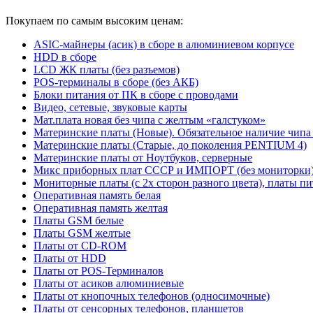
Покупаем по самым высоким ценам:
ASIC-майнеры (асик) в сборе в алюминиевом корпусе
HDD в сборе
LCD ЖК платы (без разъемов)
POS-терминалы в сборе (без АКБ)
Блоки питания от ПК в сборе с проводами
Видео, сетевые, звуковые карты
Мат.плата новая без чипа с желтым «галстуком»
Материнские платы (Новые). Обязательное наличие чипа
Материнские платы (Старые, до поколения PENTIUM 4)
Материнские платы от Ноутбуков, серверные
Микс приборных плат СССР и ИМПОРТ (без мониторки
Мониторные платы (с 2х сторон разного цвета), платы пи
Оперативная память белая
Оперативная память желтая
Платы GSM белые
Платы GSM желтые
Платы от CD-ROM
Платы от HDD
Платы от POS-Терминалов
Платы от асиков алюминиевые
Платы от кнопочных телефонов (односимочные)
Платы от сенсорных телефонов, планшетов