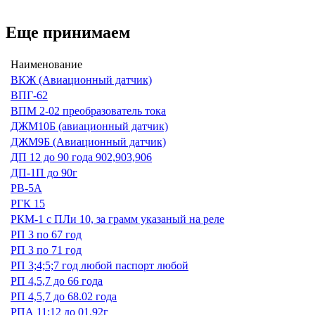
Еще принимаем
Наименование
ВКЖ (Авиационный датчик)
ВПГ-62
ВПМ 2-02 преобразователь тока
ДЖМ10Б (авиационный датчик)
ДЖМ9Б (Авиационный датчик)
ДП 12 до 90 года 902,903,906
ДП-1П до 90г
РВ-5А
РГК 15
РКМ-1 с ПЛи 10, за грамм указаный на реле
РП 3 по 67 год
РП 3 по 71 год
РП 3;4;5;7 год любой паспорт любой
РП 4,5,7 до 66 года
РП 4,5,7 до 68.02 года
РПА 11;12 до 01.92г