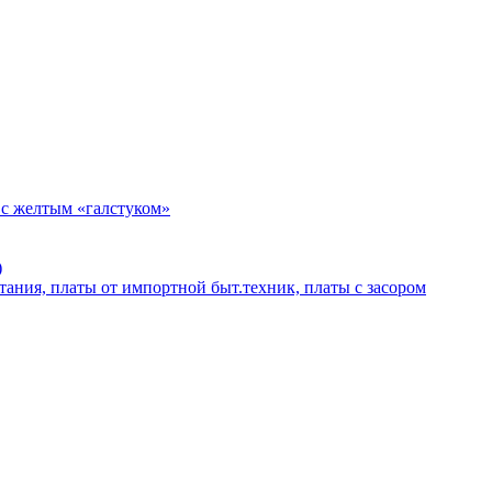
 с желтым «галстуком»
)
тания, платы от импортной быт.техник, платы с засором