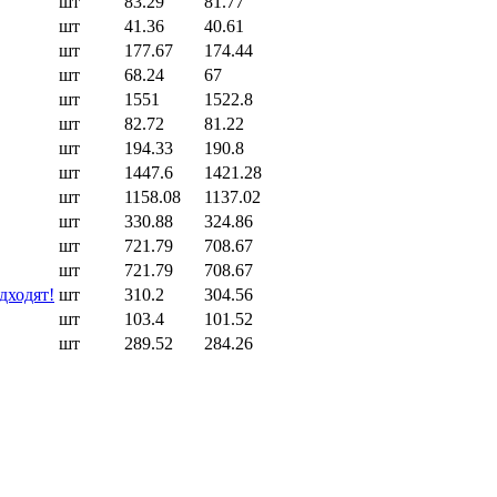
шт
83.29
81.77
шт
41.36
40.61
шт
177.67
174.44
шт
68.24
67
шт
1551
1522.8
шт
82.72
81.22
шт
194.33
190.8
шт
1447.6
1421.28
шт
1158.08
1137.02
шт
330.88
324.86
шт
721.79
708.67
шт
721.79
708.67
дходят!
шт
310.2
304.56
шт
103.4
101.52
шт
289.52
284.26