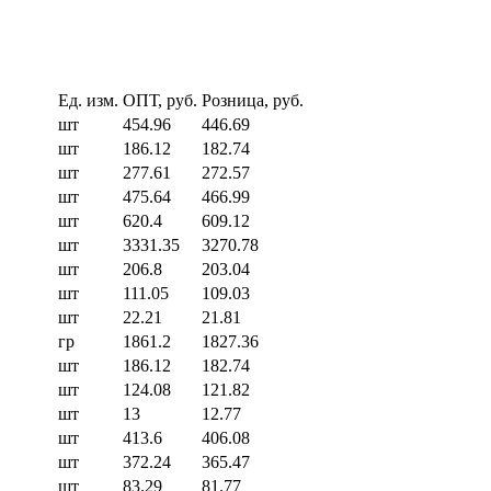
Ед. изм.
ОПТ, руб.
Розница, руб.
шт
454.96
446.69
шт
186.12
182.74
шт
277.61
272.57
шт
475.64
466.99
шт
620.4
609.12
шт
3331.35
3270.78
шт
206.8
203.04
шт
111.05
109.03
шт
22.21
21.81
гр
1861.2
1827.36
шт
186.12
182.74
шт
124.08
121.82
шт
13
12.77
шт
413.6
406.08
шт
372.24
365.47
шт
83.29
81.77