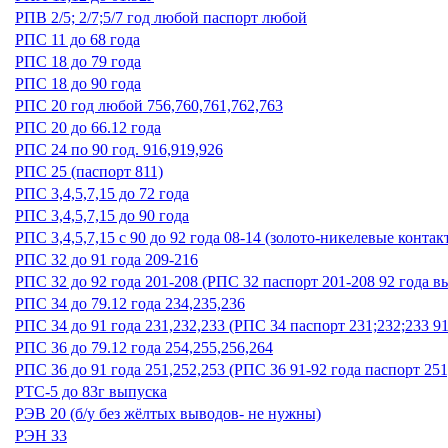
РПВ 2/5; 2/7;5/7 год любой паспорт любой
РПС 11 до 68 года
РПС 18 до 79 года
РПС 18 до 90 года
РПС 20 год любой 756,760,761,762,763
РПС 20 до 66.12 года
РПС 24 по 90 год. 916,919,926
РПС 25 (паспорт 811)
РПС 3,4,5,7,15 до 72 года
РПС 3,4,5,7,15 до 90 года
РПС 3,4,5,7,15 с 90 до 92 года 08-14 (золото-никелевые контак
РПС 32 до 91 года 209-216
РПС 32 до 92 года 201-208 (РПС 32 паспорт 201-208 92 года в
РПС 34 до 79.12 года 234,235,236
РПС 34 до 91 года 231,232,233 (РПС 34 паспорт 231;232;233 9
РПС 36 до 79.12 года 254,255,256,264
РПС 36 до 91 года 251,252,253 (РПС 36 91-92 года паспорт 251
РТС-5 до 83г выпуска
РЭВ 20 (б/у без жёлтых выводов- не нужны)
РЭН 33