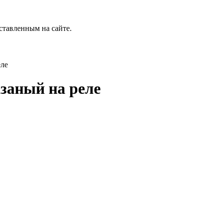
ставленным на сайте.
еле
азаный на реле