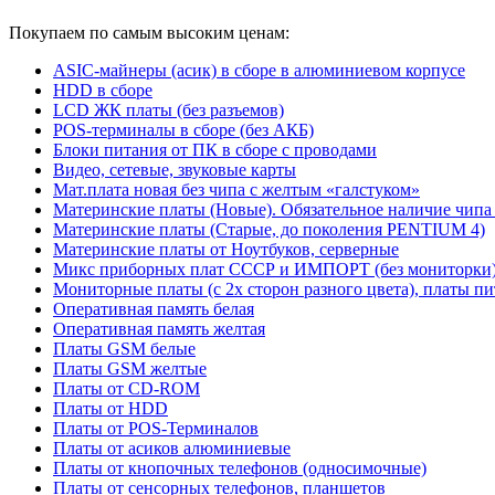
Покупаем по самым высоким ценам:
ASIC-майнеры (асик) в сборе в алюминиевом корпусе
HDD в сборе
LCD ЖК платы (без разъемов)
POS-терминалы в сборе (без АКБ)
Блоки питания от ПК в сборе с проводами
Видео, сетевые, звуковые карты
Мат.плата новая без чипа с желтым «галстуком»
Материнские платы (Новые). Обязательное наличие чипа
Материнские платы (Старые, до поколения PENTIUM 4)
Материнские платы от Ноутбуков, серверные
Микс приборных плат СССР и ИМПОРТ (без мониторки
Мониторные платы (с 2х сторон разного цвета), платы пи
Оперативная память белая
Оперативная память желтая
Платы GSM белые
Платы GSM желтые
Платы от CD-ROM
Платы от HDD
Платы от POS-Терминалов
Платы от асиков алюминиевые
Платы от кнопочных телефонов (односимочные)
Платы от сенсорных телефонов, планшетов