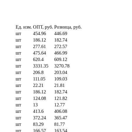
Ед. изм.
ОПТ, руб.
Розница, руб.
шт
454.96
446.69
шт
186.12
182.74
шт
277.61
272.57
шт
475.64
466.99
шт
620.4
609.12
шт
3331.35
3270.78
шт
206.8
203.04
шт
111.05
109.03
шт
22.21
21.81
шт
186.12
182.74
шт
124.08
121.82
шт
13
12.77
шт
413.6
406.08
шт
372.24
365.47
шт
83.29
81.77
шт
166.57
163.54