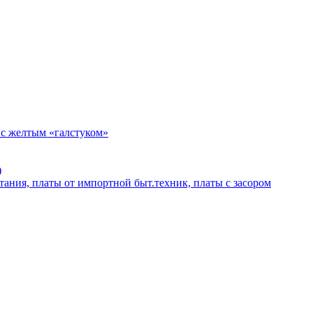
 с желтым «галстуком»
)
тания, платы от импортной быт.техник, платы с засором