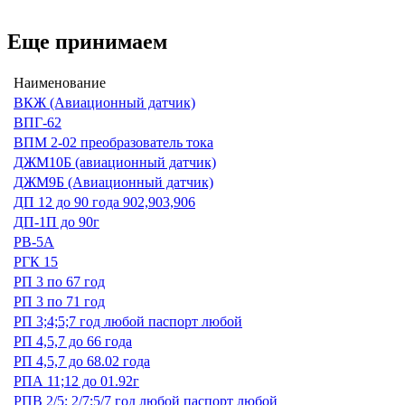
Еще принимаем
Наименование
ВКЖ (Авиационный датчик)
ВПГ-62
ВПМ 2-02 преобразователь тока
ДЖМ10Б (авиационный датчик)
ДЖМ9Б (Авиационный датчик)
ДП 12 до 90 года 902,903,906
ДП-1П до 90г
РВ-5А
РГК 15
РП 3 по 67 год
РП 3 по 71 год
РП 3;4;5;7 год любой паспорт любой
РП 4,5,7 до 66 года
РП 4,5,7 до 68.02 года
РПА 11;12 до 01.92г
РПВ 2/5; 2/7;5/7 год любой паспорт любой