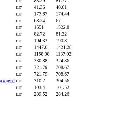
шт
83.29
81.77
шт
41.36
40.61
шт
177.67
174.44
шт
68.24
67
шт
1551
1522.8
шт
82.72
81.22
шт
194.33
190.8
шт
1447.6
1421.28
шт
1158.08
1137.02
шт
330.88
324.86
шт
721.79
708.67
шт
721.79
708.67
дходят!
шт
310.2
304.56
шт
103.4
101.52
шт
289.52
284.26