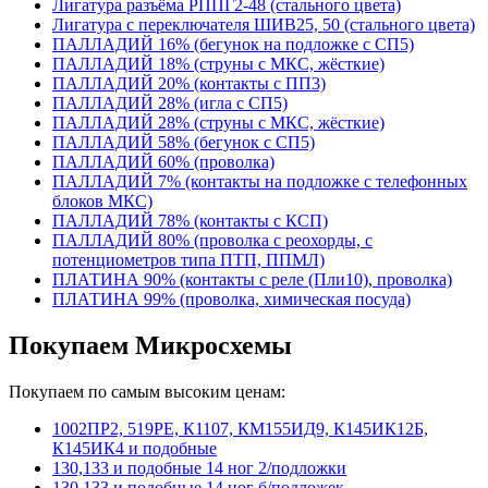
Лигатура разъёма РППГ2-48 (стального цвета)
Лигатура с переключателя ШИВ25, 50 (стального цвета)
ПАЛЛАДИЙ 16% (бегунок на подложке с СП5)
ПАЛЛАДИЙ 18% (струны с МКС, жёсткие)
ПАЛЛАДИЙ 20% (контакты с ПП3)
ПАЛЛАДИЙ 28% (игла с СП5)
ПАЛЛАДИЙ 28% (струны с МКС, жёсткие)
ПАЛЛАДИЙ 58% (бегунок с СП5)
ПАЛЛАДИЙ 60% (проволка)
ПАЛЛАДИЙ 7% (контакты на подложке с телефонных
блоков МКС)
ПАЛЛАДИЙ 78% (контакты с КСП)
ПАЛЛАДИЙ 80% (проволка с реохорды, с
потенциометров типа ПТП, ППМЛ)
ПЛАТИНА 90% (контакты с реле (Пли10), проволка)
ПЛАТИНА 99% (проволка, химическая посуда)
Покупаем Микросхемы
Покупаем по самым высоким ценам:
1002ПР2, 519РЕ, К1107, КМ155ИД9, К145ИК12Б,
К145ИК4 и подобные
130,133 и подобные 14 ног 2/подложки
130,133 и подобные 14 ног б/подложек