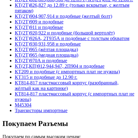
КТ(2Т)826,827 до 12.89 г. (только вскрытые, с желтым
пятаком)
КТ(2Т)904,907,914 и подобные (желтый болт)
КТ(2Т)909 и подобные
КТ(2Т)911 и подобные
КТ(2Т)920,922 и подобные (большой вертолёт)
КТ(2Т)926А, 2Т935А и подобные с толстым обхватом
КТ(2Т)930,931,958 и подобные
КТ(2Т)965 (жёлтая площадка)
КТ(2Т)965 (медная площадка)
КТ(2Т)970А и подобные
КТ(2Т,КП)912,944,947, 2П904 и подобные
КТ209 и подобные (с импортных плат не нужны)
КТ315 и подобные до 12.90 г.
КТ814-817 пластмассовый корпус (разобранный,
жёлтый как на картинке)
КТ814-817 пластмассовый корпус (с импортных плат не
нужны)
М45304
Транзисторы импортные
Покупаем Разъемы
Покупаем по самым высоким ценам: