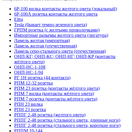
6Р-100 вилка контакты желтого цвета (локальный)
6Р-100А розетка контакты желтого цвета
Eltra
Tesla (бывает темно-зеленого цвета)
ГРПМ розетка (с желтыми проволочками)
Импортные разъемы желтого цвета (лигатура)
Ламель желтая (импортная)
Ламель желтая (отечественная)
Ламель серо-стального цвета (отечественная)
ОНП-КГ; ОНП-КС; ОНП-НГ; ОНП-КР (контакты
жёлтого цвета)
ОНП-НС-1-108
ОНП-НС-1-94
РГ 1Н розетка (44 контакта)
РПМ 12-32 розетка
РПМ 23 розетка (контакты жёлтого цвета)
РПМ 7 вилка (контакты жёлтого цвета)
РПМ 7 розетка (контакты жёлтого цвета)
РПН 23 вилка
РПН 23 розетка
РППГ 2-48 розетка (желтого цвета)
РППГ 2-48 розетка (стального цвета, длинные ноги)
РППГ 2-48 розетка (стального цвета, короткие ноги)
РППМ 10-144