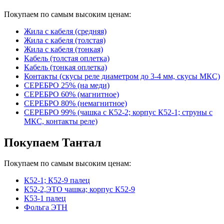
Покупаем по самым высоким ценам:
Жила с кабеля (средняя)
Жила с кабеля (толстая)
Жила с кабеля (тонкая)
Кабель (толстая оплетка)
Кабель (тонкая оплетка)
Контакты (скусы реле диаметром до 3-4 мм, скусы МКС)
СЕРЕБРО 25% (на меди)
СЕРЕБРО 60% (магнитное)
СЕРЕБРО 80% (немагнитное)
СЕРЕБРО 99% (чашка с К52-2; корпус К52-1; струны с
МКС, контакты реле)
Покупаем Тантал
Покупаем по самым высоким ценам:
К52-1; К52-9 палец
К52-2,ЭТО чашка; корпус К52-9
К53-1 палец
Фольга ЭТН