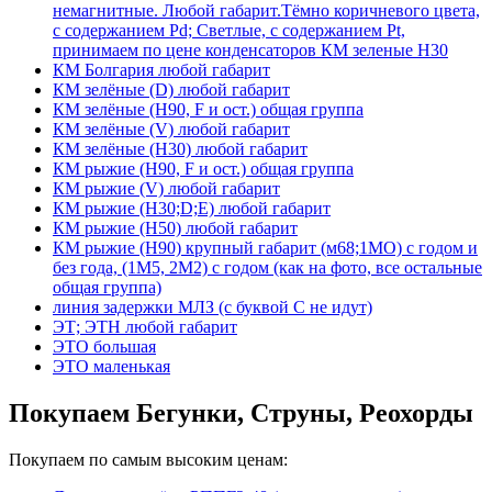
немагнитные. Любой габарит.Тёмно коричневого цвета,
с содержанием Pd; Светлые, с содержанием Pt,
принимаем по цене конденсаторов КМ зеленые Н30
КМ Болгария любой габарит
КМ зелёные (D) любой габарит
КМ зелёные (H90, F и ост.) общая группа
КМ зелёные (V) любой габарит
КМ зелёные (Н30) любой габарит
КМ рыжие (H90, F и ост.) общая группа
КМ рыжие (V) любой габарит
КМ рыжие (Н30;D;E) любой габарит
КМ рыжие (Н50) любой габарит
КМ рыжие (Н90) крупный габарит (м68;1МО) с годом и
без года, (1М5, 2М2) с годом (как на фото, все остальные
общая группа)
линия задержки МЛЗ (с буквой С не идут)
ЭТ; ЭТН любой габарит
ЭТО большая
ЭТО маленькая
Покупаем Бегунки, Струны, Реохорды
Покупаем по самым высоким ценам: