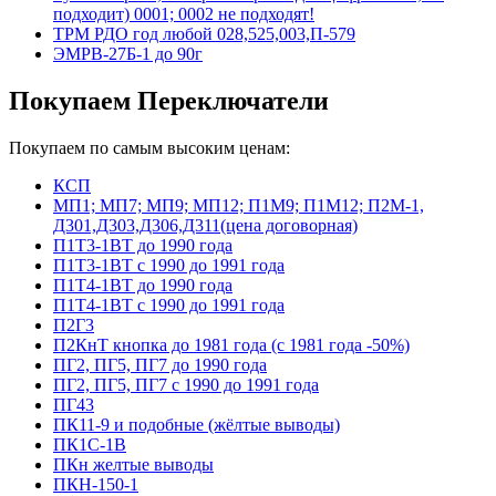
подходит) 0001; 0002 не подходят!
ТРМ РДО год любой 028,525,003,П-579
ЭМРВ-27Б-1 до 90г
Покупаем Переключатели
Покупаем по самым высоким ценам:
КСП
МП1; МП7; МП9; МП12; П1М9; П1М12; П2М-1,
Д301,Д303,Д306,Д311(цена договорная)
П1Т3-1ВТ до 1990 года
П1Т3-1ВТ с 1990 до 1991 года
П1Т4-1ВТ до 1990 года
П1Т4-1ВТ с 1990 до 1991 года
П2Г3
П2КнТ кнопка до 1981 года (с 1981 года -50%)
ПГ2, ПГ5, ПГ7 до 1990 года
ПГ2, ПГ5, ПГ7 с 1990 до 1991 года
ПГ43
ПК11-9 и подобные (жёлтые выводы)
ПК1С-1В
ПКн желтые выводы
ПКН-150-1