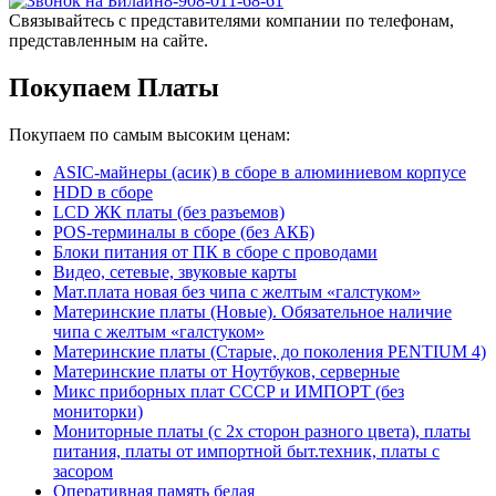
8-908-011-68-61
Связывайтесь с представителями компании по телефонам,
представленным на сайте.
Покупаем Платы
Покупаем по самым высоким ценам:
ASIC-майнеры (асик) в сборе в алюминиевом корпусе
HDD в сборе
LCD ЖК платы (без разъемов)
POS-терминалы в сборе (без АКБ)
Блоки питания от ПК в сборе с проводами
Видео, сетевые, звуковые карты
Мат.плата новая без чипа с желтым «галстуком»
Материнские платы (Новые). Обязательное наличие
чипа с желтым «галстуком»
Материнские платы (Старые, до поколения PENTIUM 4)
Материнские платы от Ноутбуков, серверные
Микс приборных плат СССР и ИМПОРТ (без
мониторки)
Мониторные платы (с 2х сторон разного цвета), платы
питания, платы от импортной быт.техник, платы с
засором
Оперативная память белая