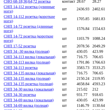
СНО 68-18;36;64;72 розетка
контакт
28.67
28.27
СНП 14-112 розетка (длинные
шт
2436.93
2402.61
ноги)
СНП 14-112 розетка (короткие
шт
1705.85
1681.83
ноги)
СНП 14-72 розетка (длинные
шт
1576.84
1554.63
ноги)
СНП 14-72 розетка (короткие
шт
1103.79
1088.24
ноги)
СНП 17-52 розетка
шт
2078.56
2049.29
СНП 34 -30 вилка (полная)
шт
430.05
423.99
СНП 34-113 вилка (локальная)
шт
716.75
706.65
СНП 34-113 вилка (полная)
шт
1791.86
1766.63
СНП 34-113 розетка
шт
3583.73
3533.25
СНП 34-135 вилка (локальная)
шт
716.75
706.65
СНП 34-135 вилка (полная)
шт
2150.24
2119.95
СНП 34-135 розетка (полная)
шт
4658.84
4593.23
СНП 34-30 вилка (локальная)
шт
215.02
212
СНП 34-30 розетка
шт
931.77
918.65
СНП 34-69 вилка (локальная)
шт
430.05
423.99
СНП 34-69 вилка (полная)
шт
1146.79
1130.64