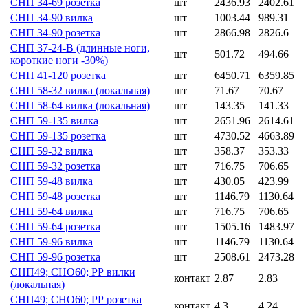
СНП 34-69 розетка
шт
2436.93
2402.61
СНП 34-90 вилка
шт
1003.44
989.31
СНП 34-90 розетка
шт
2866.98
2826.6
СНП 37-24-В (длинные ноги,
шт
501.72
494.66
короткие ноги -30%)
СНП 41-120 розетка
шт
6450.71
6359.85
СНП 58-32 вилка (локальная)
шт
71.67
70.67
СНП 58-64 вилка (локальная)
шт
143.35
141.33
СНП 59-135 вилка
шт
2651.96
2614.61
СНП 59-135 розетка
шт
4730.52
4663.89
СНП 59-32 вилка
шт
358.37
353.33
СНП 59-32 розетка
шт
716.75
706.65
СНП 59-48 вилка
шт
430.05
423.99
СНП 59-48 розетка
шт
1146.79
1130.64
СНП 59-64 вилка
шт
716.75
706.65
СНП 59-64 розетка
шт
1505.16
1483.97
СНП 59-96 вилка
шт
1146.79
1130.64
СНП 59-96 розетка
шт
2508.61
2473.28
СНП49; СНО60; РР вилки
контакт
2.87
2.83
(локальная)
СНП49; СНО60; РР розетка
контакт
4.3
4.24