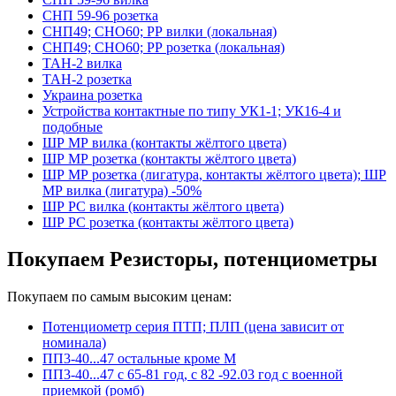
СНП 59-96 розетка
СНП49; СНО60; РР вилки (локальная)
СНП49; СНО60; РР розетка (локальная)
ТАН-2 вилка
ТАН-2 розетка
Украина розетка
Устройства контактные по типу УК1-1; УК16-4 и
подобные
ШР МР вилка (контакты жёлтого цвета)
ШР МР розетка (контакты жёлтого цвета)
ШР МР розетка (лигатура, контакты жёлтого цвета); ШР
МР вилка (лигатура) -50%
ШР РС вилка (контакты жёлтого цвета)
ШР РС розетка (контакты жёлтого цвета)
Покупаем Резисторы, потенциометры
Покупаем по самым высоким ценам:
Потенциометр серия ПТП; ПЛП (цена зависит от
номинала)
ПП3-40...47 остальные кроме М
ПП3-40...47 с 65-81 год, с 82 -92.03 год с военной
приемкой (ромб)