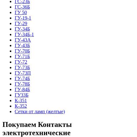
ГС-23Б
ГС-36Б
ГУ 50
ГУ-19-1
ГУ-29
ГУ-34Б
ГУ-34Б-1
ГУ-43А
ГУ-43Б
ГУ-70Б
ГУ-71Б
ГУ-72
ГУ-73Б
ГУ-73П
ГУ-74Б
ГУ-78Б
ГУ-84Б
ГУ33Б
К-351
К-352
Сетки от ламп (желтые)
Покупаем Контакты
электротехнические