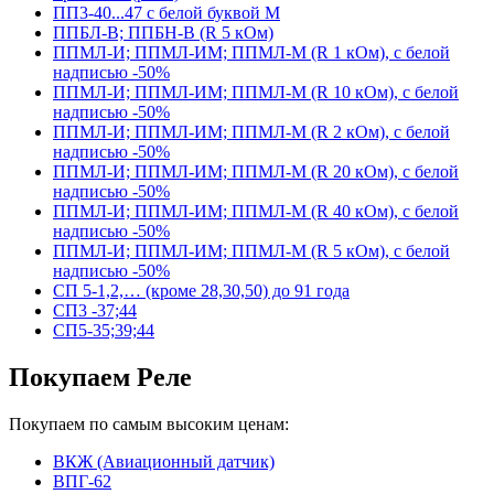
ПП3-40...47 с белой буквой М
ППБЛ-В; ППБН-В (R 5 кОм)
ППМЛ-И; ППМЛ-ИМ; ППМЛ-М (R 1 кОм), с белой
надписью -50%
ППМЛ-И; ППМЛ-ИМ; ППМЛ-М (R 10 кОм), с белой
надписью -50%
ППМЛ-И; ППМЛ-ИМ; ППМЛ-М (R 2 кОм), с белой
надписью -50%
ППМЛ-И; ППМЛ-ИМ; ППМЛ-М (R 20 кОм), с белой
надписью -50%
ППМЛ-И; ППМЛ-ИМ; ППМЛ-М (R 40 кОм), с белой
надписью -50%
ППМЛ-И; ППМЛ-ИМ; ППМЛ-М (R 5 кОм), с белой
надписью -50%
СП 5-1,2,… (кроме 28,30,50) до 91 года
СП3 -37;44
СП5-35;39;44
Покупаем Реле
Покупаем по самым высоким ценам:
ВКЖ (Авиационный датчик)
ВПГ-62