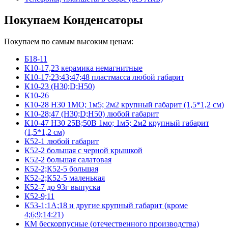
Покупаем Конденсаторы
Покупаем по самым высоким ценам:
Б18-11
К10-17,23 керамика немагнитные
К10-17;23;43;47;48 пластмасса любой габарит
К10-23 (Н30;D;Н50)
К10-26
К10-28 Н30 1МО; 1м5; 2м2 крупный габарит (1,5*1,2 см)
К10-28;47 (Н30;D;Н50) любой габарит
К10-47 Н30 25В;50В 1мо; 1м5; 2м2 крупный габарит
(1,5*1,2 см)
К52-1 любой габарит
К52-2 большая с черной крышкой
К52-2 большая салатовая
К52-2;К52-5 большая
К52-2;К52-5 маленькая
К52-7 до 93г выпуска
К52-9;11
К53-1;1А;18 и другие крупный габарит (кроме
4;6;9;14:21)
КМ бескорпусные (отечественного производства)