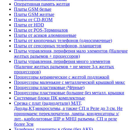
Оперативная память желтая
Платы GSM белые
Платы GSM желтые
Платы от CD-ROM
Платы от HDD
Платы от POS-Терминалов
Платы от асиков алюминиевые
Платы от кнопочных телефонов (односимочные)
Платы от сенсорных телефонов, планшетов
Платы управления, периферия мало элементов (Наличие
желтых разъемов + процессоров)
Платы управления, периферия много элементов
(Наличие желтых разъемов + не менее 3-х желтых
процессоров)
Процессоры керамические с желтой подложкой
Процессоры маленькие с металлической крышкой микс
Процессоры пластиковые (Чёрные)
Процессоры пластиковые большие без металл. крышки
Системные блоки ПК комплектные
Срезка с плат (радиодетали) МЛТ,
Диоды,КТ,микросхемы, а также СП и Реле до 3 см. Не
принимаем: переключатели, лампы, конденсаторы э/
лит., карболитовые ШР и МНЦ разъемы, СП и реле
более 3см
Телефоны, планшеты в сборе (без АКБ)