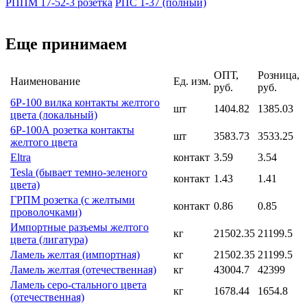
РППМ 17-52-3 розетка
РПС 1-37 (полный)
Еще принимаем
ОПТ,
Розница,
Наименование
Ед. изм.
руб.
руб.
6Р-100 вилка контакты желтого
шт
1404.82
1385.03
цвета (локальный)
6Р-100А розетка контакты
шт
3583.73
3533.25
желтого цвета
Eltra
контакт
3.59
3.54
Tesla (бывает темно-зеленого
контакт
1.43
1.41
цвета)
ГРПМ розетка (с желтыми
контакт
0.86
0.85
проволочками)
Импортные разъемы желтого
кг
21502.35
21199.5
цвета (лигатура)
Ламель желтая (импортная)
кг
21502.35
21199.5
Ламель желтая (отечественная)
кг
43004.7
42399
Ламель серо-стального цвета
кг
1678.44
1654.8
(отечественная)