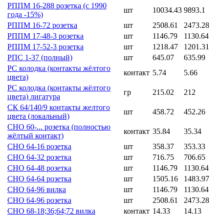
РППМ 16-288 розетка (с 1990
шт
10034.43
9893.1
года -15%)
РППМ 16-72 розетка
шт
2508.61
2473.28
РППМ 17-48-3 розетка
шт
1146.79
1130.64
РППМ 17-52-3 розетка
шт
1218.47
1201.31
РПС 1-37 (полный)
шт
645.07
635.99
РС колодка (контакты жёлтого
контакт
5.74
5.66
цвета)
РС колодка (контакты жёлтого
гр
215.02
212
цвета) лигатура
СК 64/140/9 контакты желтого
шт
458.72
452.26
цвета (локальный)
СНО 60-... розетка (полностью
контакт
35.84
35.34
жёлтый контакт)
СНО 64-16 розетка
шт
358.37
353.33
СНО 64-32 розетка
шт
716.75
706.65
СНО 64-48 розетка
шт
1146.79
1130.64
СНО 64-64 розетка
шт
1505.16
1483.97
СНО 64-96 вилка
шт
1146.79
1130.64
СНО 64-96 розетка
шт
2508.61
2473.28
СНО 68-18;36;64;72 вилка
контакт
14.33
14.13