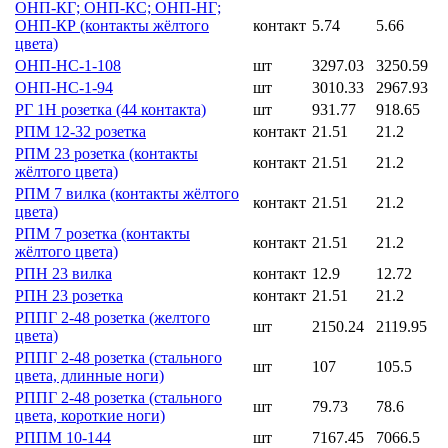
ОНП-КГ; ОНП-КС; ОНП-НГ;
ОНП-КР (контакты жёлтого
контакт
5.74
5.66
цвета)
ОНП-НС-1-108
шт
3297.03
3250.59
ОНП-НС-1-94
шт
3010.33
2967.93
РГ 1Н розетка (44 контакта)
шт
931.77
918.65
РПМ 12-32 розетка
контакт
21.51
21.2
РПМ 23 розетка (контакты
контакт
21.51
21.2
жёлтого цвета)
РПМ 7 вилка (контакты жёлтого
контакт
21.51
21.2
цвета)
РПМ 7 розетка (контакты
контакт
21.51
21.2
жёлтого цвета)
РПН 23 вилка
контакт
12.9
12.72
РПН 23 розетка
контакт
21.51
21.2
РППГ 2-48 розетка (желтого
шт
2150.24
2119.95
цвета)
РППГ 2-48 розетка (стального
шт
107
105.5
цвета, длинные ноги)
РППГ 2-48 розетка (стального
шт
79.73
78.6
цвета, короткие ноги)
РППМ 10-144
шт
7167.45
7066.5