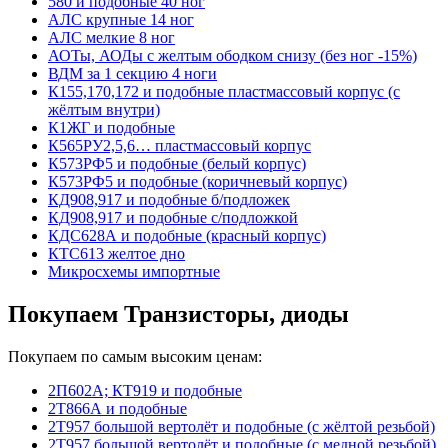
580 и подобные 40 ног
АЛС крупные 14 ног
АЛС мелкие 8 ног
АОТы, АОДы с желтым ободком снизу (без ног -15%)
ВДМ за 1 секцию 4 ноги
К155,170,172 и подобные пластмассовый корпус (с
жёлтым внутри)
К1ЖГ и подобные
К565РУ2,5,6… пластмассовый корпус
К573РФ5 и подобные (белый корпус)
К573РФ5 и подобные (коричневый корпус)
КД908,917 и подобные б/подложек
КД908,917 и подобные с/подложкой
КДС628А и подобные (красный корпус)
КТС613 желтое дно
Микросхемы импортные
Покупаем Транзисторы, диоды
Покупаем по самым высоким ценам:
2П602А; КТ919 и подобные
2Т866А и подобные
2Т957 большой вертолёт и подобные (с жёлтой резьбой)
2Т957 большой вертолёт и подобные (с медной резьбой)