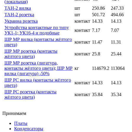
(локальная)
ТАН-2 вилка
шт
250.86
247.33
ТАН-2 розетка
шт
501.72
494.66
Украина розетка
контакт
14.33
14.13
Устройства контактные по типу
контакт
7.17
7.07
УК1-1; УК16-4 и подобные
ШР МР вилка (контакты жёлтого
контакт
11.47
11.31
цвета)
ШР МР розетка (контакты
контакт
25.8
25.44
жёлтого цвета)
ШР МР розетка (лигатура,
контакты жёлтого цвета); ШР МР
кг
114679.2
113064
вилка (лигатура) -50%
ШР РС вилка (контакты жёлтого
контакт
14.33
14.13
цвета)
ШР РС розетка (контакты
контакт
35.84
35.34
жёлтого цвета)
Принимаем
Платы
Конденсаторы