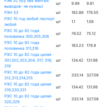
РЭВ 20 (б/у без жёлтых
шт
9.99
9.81
выводов- не нужны)
РЭН 33
шт
182.88
179.55
РЭС 10 год любой паспорт
шт
1.1
1.08
любой
РЭС 10 до 82 года
шт
76.52
75.12
половинка 300,305,308
РЭС 10 до 82 года
шт
183.23
179.9
половинка 311,316
РЭС 10 до 82 года целая
301,302,303,304, 317, 318,
шт
134.42
131.98
319
РЭС 10 до 82 года целая
шт
333.14
327.08
312,313,314,315
РЭС 10 до 82 года целая
шт
134.42
131.98
319;330;331
РЭС 10 до 82 года целая
шт
333.14
327.08
320,329