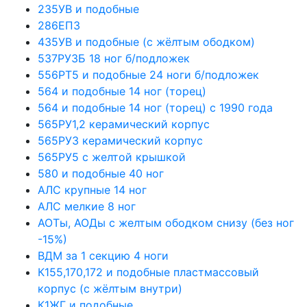
235УВ и подобные
286ЕП3
435УВ и подобные (с жёлтым ободком)
537РУ3Б 18 ног б/подложек
556РТ5 и подобные 24 ноги б/подложек
564 и подобные 14 ног (торец)
564 и подобные 14 ног (торец) с 1990 года
565РУ1,2 керамический корпус
565РУ3 керамический корпус
565РУ5 с желтой крышкой
580 и подобные 40 ног
АЛС крупные 14 ног
АЛС мелкие 8 ног
АОТы, АОДы с желтым ободком снизу (без ног
-15%)
ВДМ за 1 секцию 4 ноги
К155,170,172 и подобные пластмассовый
корпус (с жёлтым внутри)
К1ЖГ и подобные