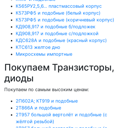
К565РУ2,5,6… пластмассовый корпус
К573РФ5 и подобные (белый корпус)
К573РФ5 и подобные (коричневый корпус)
КД908,917 и подобные б/подложек
КД908,917 и подобные с/подложкой
КДС628А и подобные (красный корпус)
КТС613 желтое дно
Микросхемы импортные
Покупаем Транзисторы,
диоды
Покупаем по самым высоким ценам:
2П602А; КТ919 и подобные
2Т866А и подобные
2Т957 большой вертолёт и подобные (с
жёлтой резьбой)