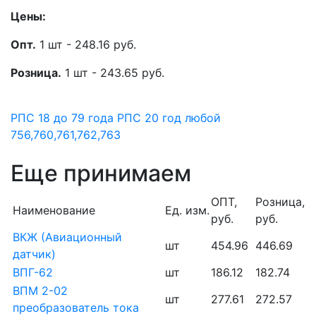
Цены:
Опт.
1 шт - 248.16 руб.
Розница.
1 шт - 243.65 руб.
РПС 18 до 79 года
РПС 20 год любой
756,760,761,762,763
Еще принимаем
ОПТ,
Розница,
Наименование
Ед. изм.
руб.
руб.
ВКЖ (Авиационный
шт
454.96
446.69
датчик)
ВПГ-62
шт
186.12
182.74
ВПМ 2-02
шт
277.61
272.57
преобразователь тока