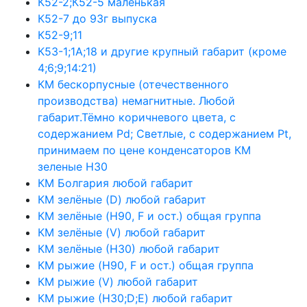
К52-2;К52-5 маленькая
К52-7 до 93г выпуска
К52-9;11
К53-1;1А;18 и другие крупный габарит (кроме
4;6;9;14:21)
КМ бескорпусные (отечественного
производства) немагнитные. Любой
габарит.Тёмно коричневого цвета, с
содержанием Pd; Светлые, с содержанием Pt,
принимаем по цене конденсаторов КМ
зеленые Н30
КМ Болгария любой габарит
КМ зелёные (D) любой габарит
КМ зелёные (H90, F и ост.) общая группа
КМ зелёные (V) любой габарит
КМ зелёные (Н30) любой габарит
КМ рыжие (H90, F и ост.) общая группа
КМ рыжие (V) любой габарит
КМ рыжие (Н30;D;E) любой габарит