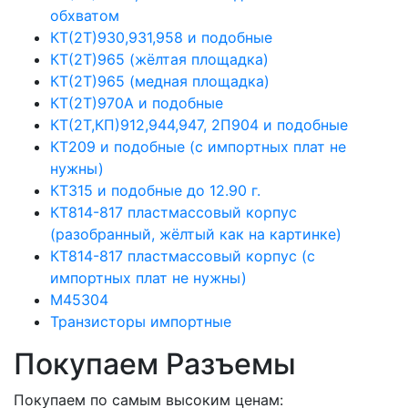
обхватом
КТ(2Т)930,931,958 и подобные
КТ(2Т)965 (жёлтая площадка)
КТ(2Т)965 (медная площадка)
КТ(2Т)970А и подобные
КТ(2Т,КП)912,944,947, 2П904 и подобные
КТ209 и подобные (с импортных плат не
нужны)
КТ315 и подобные до 12.90 г.
КТ814-817 пластмассовый корпус
(разобранный, жёлтый как на картинке)
КТ814-817 пластмассовый корпус (с
импортных плат не нужны)
М45304
Транзисторы импортные
Покупаем Разъемы
Покупаем по самым высоким ценам: