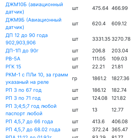
ДЖМ10Б (авиационный
шт
475.64
466.99
датчик)
ДЖМ9Б (Авиационный
шт
620.4
609.12
датчик)
ДП 12 до 90 года
шт
3331.35
3270.78
902,903,906
ДП-1П до 90г
шт
206.8
203.04
РВ-5А
шт
111.05
109.03
РГК 15
шт
22.21
21.81
РКМ-1 с ПЛи 10, за грамм
гр
1861.2
1827.36
указаный на реле
РП 3 по 67 год
шт
186.12
182.74
РП 3 по 71 год
шт
124.08
121.82
РП 3;4;5;7 год любой
шт
13
12.77
паспорт любой
РП 4,5,7 до 66 года
шт
413.6
406.08
РП 4,5,7 до 68.02 года
шт
372.24
365.47
РПА 11;12 до 01.92г
шт
83.29
81.77