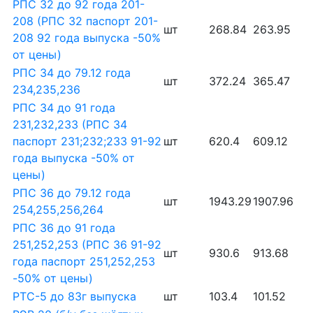
РПС 32 до 92 года 201-
208 (РПС 32 паспорт 201-
шт
268.84
263.95
208 92 года выпуска -50%
от цены)
РПС 34 до 79.12 года
шт
372.24
365.47
234,235,236
РПС 34 до 91 года
231,232,233 (РПС 34
паспорт 231;232;233 91-92
шт
620.4
609.12
года выпуска -50% от
цены)
РПС 36 до 79.12 года
шт
1943.29
1907.96
254,255,256,264
РПС 36 до 91 года
251,252,253 (РПС 36 91-92
шт
930.6
913.68
года паспорт 251,252,253
-50% от цены)
РТС-5 до 83г выпуска
шт
103.4
101.52