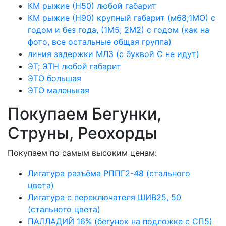
КМ рыжие (Н50) любой габарит
КМ рыжие (Н90) крупный габарит (м68;1МО) с
годом и без года, (1М5, 2М2) с годом (как на
фото, все остальные общая группа)
линия задержки МЛЗ (с буквой С не идут)
ЭТ; ЭТН любой габарит
ЭТО большая
ЭТО маленькая
Покупаем Бегунки,
Струны, Реохорды
Покупаем по самым высоким ценам:
Лигатура разъёма РППГ2-48 (стального
цвета)
Лигатура с переключателя ШИВ25, 50
(стального цвета)
ПАЛЛАДИЙ 16% (бегунок на подложке с СП5)