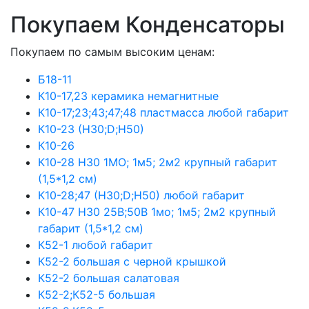
Покупаем Конденсаторы
Покупаем по самым высоким ценам:
Б18-11
К10-17,23 керамика немагнитные
К10-17;23;43;47;48 пластмасса любой габарит
К10-23 (Н30;D;Н50)
К10-26
К10-28 Н30 1МО; 1м5; 2м2 крупный габарит
(1,5*1,2 см)
К10-28;47 (Н30;D;Н50) любой габарит
К10-47 Н30 25В;50В 1мо; 1м5; 2м2 крупный
габарит (1,5*1,2 см)
К52-1 любой габарит
К52-2 большая с черной крышкой
К52-2 большая салатовая
К52-2;К52-5 большая