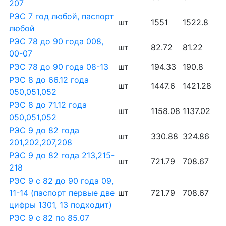
207
РЭС 7 год любой, паспорт
шт
1551
1522.8
любой
РЭС 78 до 90 года 008,
шт
82.72
81.22
00-07
РЭС 78 до 90 года 08-13
шт
194.33
190.8
РЭС 8 до 66.12 года
шт
1447.6
1421.28
050,051,052
РЭС 8 до 71.12 года
шт
1158.08
1137.02
050,051,052
РЭС 9 до 82 года
шт
330.88
324.86
201,202,207,208
РЭС 9 до 82 года 213,215-
шт
721.79
708.67
218
РЭС 9 с 82 до 90 года 09,
11-14 (паспорт первые две
шт
721.79
708.67
цифры 1301, 13 подходит)
РЭС 9 с 82 по 85.07