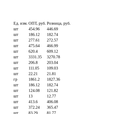
Ед. изм.
ОПТ, руб.
Розница, руб.
шт
454.96
446.69
шт
186.12
182.74
шт
277.61
272.57
шт
475.64
466.99
шт
620.4
609.12
шт
3331.35
3270.78
шт
206.8
203.04
шт
111.05
109.03
шт
22.21
21.81
гр
1861.2
1827.36
шт
186.12
182.74
шт
124.08
121.82
шт
13
12.77
шт
413.6
406.08
шт
372.24
365.47
шт
83.29
81.77