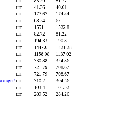
шт
83.29
81.77
шт
41.36
40.61
шт
177.67
174.44
шт
68.24
67
шт
1551
1522.8
шт
82.72
81.22
шт
194.33
190.8
шт
1447.6
1421.28
шт
1158.08
1137.02
шт
330.88
324.86
шт
721.79
708.67
шт
721.79
708.67
дходят!
шт
310.2
304.56
шт
103.4
101.52
шт
289.52
284.26