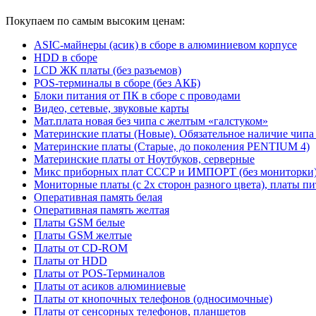
Покупаем по самым высоким ценам:
ASIC-майнеры (асик) в сборе в алюминиевом корпусе
HDD в сборе
LCD ЖК платы (без разъемов)
POS-терминалы в сборе (без АКБ)
Блоки питания от ПК в сборе с проводами
Видео, сетевые, звуковые карты
Мат.плата новая без чипа с желтым «галстуком»
Материнские платы (Новые). Обязательное наличие чипа
Материнские платы (Старые, до поколения PENTIUM 4)
Материнские платы от Ноутбуков, серверные
Микс приборных плат СССР и ИМПОРТ (без мониторки
Мониторные платы (с 2х сторон разного цвета), платы пи
Оперативная память белая
Оперативная память желтая
Платы GSM белые
Платы GSM желтые
Платы от CD-ROM
Платы от HDD
Платы от POS-Терминалов
Платы от асиков алюминиевые
Платы от кнопочных телефонов (односимочные)
Платы от сенсорных телефонов, планшетов