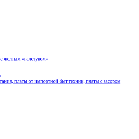
 с желтым «галстуком»
)
тания, платы от импортной быт.техник, платы с засором