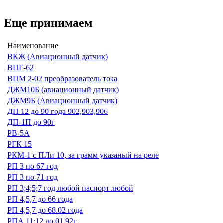
Еще принимаем
Наименование
ВКЖ (Авиационный датчик)
ВПГ-62
ВПМ 2-02 преобразователь тока
ДЖМ10Б (авиационный датчик)
ДЖМ9Б (Авиационный датчик)
ДП 12 до 90 года 902,903,906
ДП-1П до 90г
РВ-5А
РГК 15
РКМ-1 с ПЛи 10, за грамм указаный на реле
РП 3 по 67 год
РП 3 по 71 год
РП 3;4;5;7 год любой паспорт любой
РП 4,5,7 до 66 года
РП 4,5,7 до 68.02 года
РПА 11;12 до 01.92г