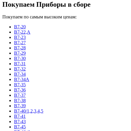
Покупаем Приборы в сборе
Покупаем по самым высоким ценам:
В7-20
В7-22,А
В7-23
В7-27
В7-28
В7-29
В7-30
В7-31
В7-32
В7-34
В7-34А
В7-35
В7-36
В7-37
В7-38
В7-39
В7-40/1,2,3,4,5
В7-41
В7-43
В7-45