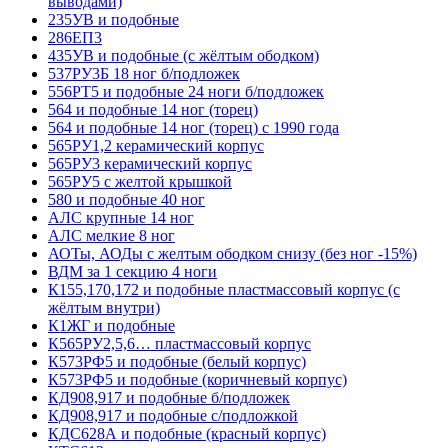
выводами)
235УВ и подобные
286ЕП3
435УВ и подобные (с жёлтым ободком)
537РУ3Б 18 ног б/подложек
556РТ5 и подобные 24 ноги б/подложек
564 и подобные 14 ног (торец)
564 и подобные 14 ног (торец) с 1990 года
565РУ1,2 керамический корпус
565РУ3 керамический корпус
565РУ5 с желтой крышкой
580 и подобные 40 ног
АЛС крупные 14 ног
АЛС мелкие 8 ног
АОТы, АОДы с желтым ободком снизу (без ног -15%)
ВДМ за 1 секцию 4 ноги
К155,170,172 и подобные пластмассовый корпус (с
жёлтым внутри)
К1ЖГ и подобные
К565РУ2,5,6… пластмассовый корпус
К573РФ5 и подобные (белый корпус)
К573РФ5 и подобные (коричневый корпус)
КД908,917 и подобные б/подложек
КД908,917 и подобные с/подложкой
КДС628А и подобные (красный корпус)