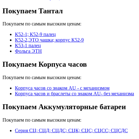
Покупаем Тантал
Покупаем по самым высоким ценам:
К52-1; К52-9 палец
К52-2,ЭТО чашка; корпус К52-9
К53-1 палец
Фольга ЭТН
Покупаем Корпуса часов
Покупаем по самым высоким ценам:
Корпуса часов cо знаком AU - с механизмом
Корпуса часов и браслеты со знаком AU- без механизма
Покупаем Аккумуляторные батареи
Покупаем по самым высоким ценам:
Серия СЦ; СЦД; СЦДС; СЦК; СЦС; СЦСС; СЦСДС