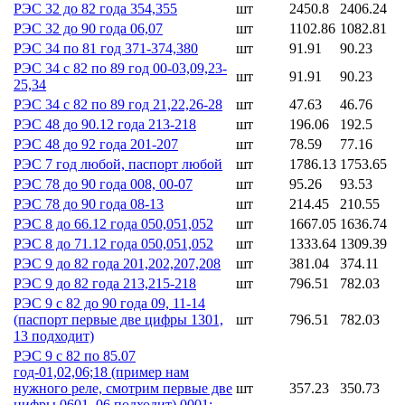
РЭС 32 до 82 года 354,355
шт
2450.8
2406.24
РЭС 32 до 90 года 06,07
шт
1102.86
1082.81
РЭС 34 по 81 год 371-374,380
шт
91.91
90.23
РЭС 34 с 82 по 89 год 00-03,09,23-
шт
91.91
90.23
25,34
РЭС 34 с 82 по 89 год 21,22,26-28
шт
47.63
46.76
РЭС 48 до 90.12 года 213-218
шт
196.06
192.5
РЭС 48 до 92 года 201-207
шт
78.59
77.16
РЭС 7 год любой, паспорт любой
шт
1786.13
1753.65
РЭС 78 до 90 года 008, 00-07
шт
95.26
93.53
РЭС 78 до 90 года 08-13
шт
214.45
210.55
РЭС 8 до 66.12 года 050,051,052
шт
1667.05
1636.74
РЭС 8 до 71.12 года 050,051,052
шт
1333.64
1309.39
РЭС 9 до 82 года 201,202,207,208
шт
381.04
374.11
РЭС 9 до 82 года 213,215-218
шт
796.51
782.03
РЭС 9 с 82 до 90 года 09, 11-14
(паспорт первые две цифры 1301,
шт
796.51
782.03
13 подходит)
РЭС 9 с 82 по 85.07
год-01,02,06;18 (пример нам
нужного реле, смотрим первые две
шт
357.23
350.73
цифры 0601, 06 подходит) 0001;