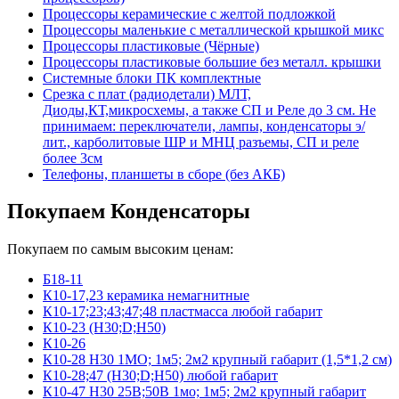
Процессоры керамические с желтой подложкой
Процессоры маленькие с металлической крышкой микс
Процессоры пластиковые (Чёрные)
Процессоры пластиковые большие без металл. крышки
Системные блоки ПК комплектные
Срезка с плат (радиодетали) МЛТ,
Диоды,КТ,микросхемы, а также СП и Реле до 3 см. Не
принимаем: переключатели, лампы, конденсаторы э/
лит., карболитовые ШР и МНЦ разъемы, СП и реле
более 3см
Телефоны, планшеты в сборе (без АКБ)
Покупаем Конденсаторы
Покупаем по самым высоким ценам:
Б18-11
К10-17,23 керамика немагнитные
К10-17;23;43;47;48 пластмасса любой габарит
К10-23 (Н30;D;Н50)
К10-26
К10-28 Н30 1МО; 1м5; 2м2 крупный габарит (1,5*1,2 см)
К10-28;47 (Н30;D;Н50) любой габарит
К10-47 Н30 25В;50В 1мо; 1м5; 2м2 крупный габарит