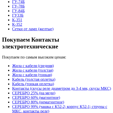
ГУ-74Б
ГУ-78Б
ГУ-84Б
ГУ33Б
К-351
К-352
Сетки от ламп (желтые)
Покупаем Контакты
электротехнические
Покупаем по самым высоким ценам:
Жила с кабеля (средняя)
Жила с кабеля (толстая)
Жила с кабеля (тонкая)
Кабель (толстая оплетка)
Кабель (тонкая оплетка)
Контакты (скусы реле диаметром до 3-4 мм, скусы МКС)
СЕРЕБРО 25% (на меди)
СЕРЕБРО 60% (магнитное)
СЕРЕБРО 80% (немагнитное)
СЕРЕБРО 99% (чашка с К52-2; корпус К52-1; струны с
МКС, контакты реле)