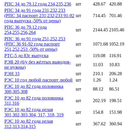
РПС 34 до 79.12 года 234,235,236
шт
428.67
420.88
РПС 34 до 91 года 231,232,233
(РПС 34 паспорт 231;232;233 91-92
шт
714.45
701.46
года выпуска -50% от цены)
РПС 36 до 79.12 года
шт
2144.45
2105.46
254,255,256,264
РПС 36 до 91 года 251,252,253
(РПС 36 91-92 года паспорт
шт
1071.68
1052.19
251,252,253 -50% от цены)
РТС-5 до 83г выпуска
шт
119.08
116.91
РЭВ 20 (б/у без жёлтых выводов-
шт
11.03
10.83
не нужны)
РЭН 33
шт
210.1
206.28
РЭС 10 год любой паспорт любой
шт
1.26
1.24
РЭС 10 до 82 года половинка
шт
88.12
86.51
300,305,308
РЭС 10 до 82 года половинка
шт
202.19
198.51
311,316
РЭС 10 до 82 года целая
шт
154.8
151.98
301,302,303,304, 317, 318, 319
РЭС 10 до 82 года целая
шт
367.62
360.94
312,313,314,315