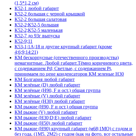
(1,5*1,2 см)
К52-1 любой габарит
К52-2 большая с черной крышкой
К52-2 большая салатовая
К52-2;К52-5 большая
К52-2;К52-5 маленькая
К52-7 до 93г выпуска
К52-9;11
К53-1;1А;18 и другие крупный габарит (кроме
4;6;9;14:21)
КМ бескорпусные (отечественного производства)
немагнитные. Любой габарит.Тёмно коричневого цвета,
с содержанием Pd; Светлые, с содержанием Pt,
принимаем по цене конденсаторов КМ зеленые Н30
КМ Болгария любой габарит
КМ зелёные (D) любой габарит
КМ зелёные (H90, F и ост.) общая группа
КМ зелёные (V) любой габарит
КМ зелёные (Н30) любой габарит
КМ рыжие (H90, F и ост.) общая группа
КМ рыжие (V) любой габарит
КМ рыжие (Н30;D;E) любой габарит
КМ рыжие (Н50) любой габарит
КМ рыжие (Н90) крупный габарит (м68;1МО) с годом и
без года, (1М5, 2М2) с годом (как на фото, все остальные