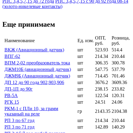
РПС 3,4,5,7,15 до 72 года
РПС 3,4,5,7,15 с 90 до 92 года 08-14
(золото-никелевые контакты)
Еще принимаем
ОПТ,
Розница,
Наименование
Ед. изм.
руб.
руб.
ВКЖ (Авиационный датчик)
шт
523.93
514.4
ВПГ-62
шт
214.34
210.44
ВПМ 2-02 преобразователь тока
шт
306.35
300.78
ДЖМ10Б (авиационный датчик)
шт
547.75
537.79
ДЖМ9Б (Авиационный датчик)
шт
714.45
701.46
ДП 12 до 90 года 902,903,906
шт
3676.2
3609.36
ДП-1П до 90г
шт
238.15
233.82
РВ-5А
шт
122.54
120.31
РГК 15
шт
24.51
24.06
РКМ-1 с ПЛи 10, за грамм
гр
2143.35
2104.38
указаный на реле
РП 3 по 67 год
шт
214.34
210.44
РП 3 по 71 год
шт
142.89
140.29