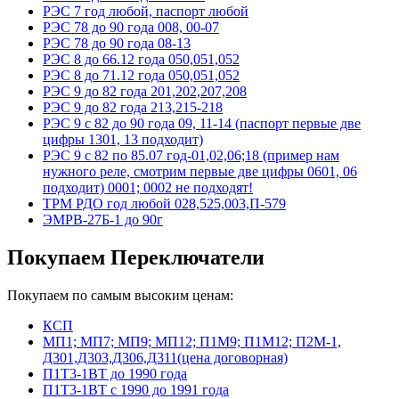
РЭС 7 год любой, паспорт любой
РЭС 78 до 90 года 008, 00-07
РЭС 78 до 90 года 08-13
РЭС 8 до 66.12 года 050,051,052
РЭС 8 до 71.12 года 050,051,052
РЭС 9 до 82 года 201,202,207,208
РЭС 9 до 82 года 213,215-218
РЭС 9 с 82 до 90 года 09, 11-14 (паспорт первые две
цифры 1301, 13 подходит)
РЭС 9 с 82 по 85.07 год-01,02,06;18 (пример нам
нужного реле, смотрим первые две цифры 0601, 06
подходит) 0001; 0002 не подходят!
ТРМ РДО год любой 028,525,003,П-579
ЭМРВ-27Б-1 до 90г
Покупаем Переключатели
Покупаем по самым высоким ценам:
КСП
МП1; МП7; МП9; МП12; П1М9; П1М12; П2М-1,
Д301,Д303,Д306,Д311(цена договорная)
П1Т3-1ВТ до 1990 года
П1Т3-1ВТ с 1990 до 1991 года