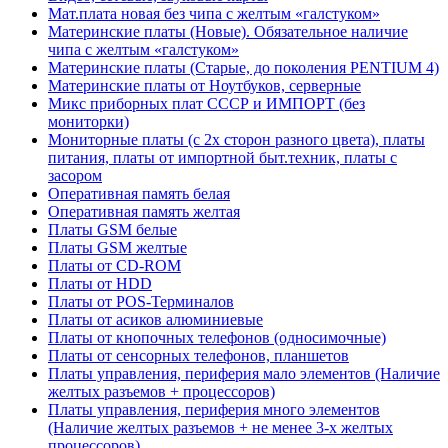
Мат.плата новая без чипа с желтым «галстуком»
Материнские платы (Новые). Обязательное наличие
чипа с желтым «галстуком»
Материнские платы (Старые, до поколения PENTIUM 4)
Материнские платы от Ноутбуков, серверные
Микс приборных плат СССР и ИМПОРТ (без
мониторки)
Мониторные платы (с 2х сторон разного цвета), платы
питания, платы от импортной быт.техник, платы с
засором
Оперативная память белая
Оперативная память желтая
Платы GSM белые
Платы GSM желтые
Платы от CD-ROM
Платы от HDD
Платы от POS-Терминалов
Платы от асиков алюминиевые
Платы от кнопочных телефонов (односимочные)
Платы от сенсорных телефонов, планшетов
Платы управления, периферия мало элементов (Наличие
желтых разъемов + процессоров)
Платы управления, периферия много элементов
(Наличие желтых разъемов + не менее 3-х желтых
процессоров)