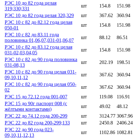
РЭС 10 до 82 года целая
шт
154.8
151.98
319;330;331
РЭС 10 до 82 года целая 320,329
шт
367.62
360.94
РЭС 10 с 82 до 82.12 года целая
шт
154.8
151.98
050-01
РЭС 10 с 82 до 83.11 года
шт
88.12
86.51
половинка 01,06,07,031-01,06,07
РЭС 10 с 82 до 83.12 года целая
шт
154.8
151.98
031-02,03,04,05
РЭС 10 с 82 до 90 года половинка
шт
202.19
198.51
031-08,13
РЭС 10 с 82 до 90 года целая 031-
шт
367.62
360.94
09,10,11,12
РЭС 10 с 82 до 90 года целая 050-
шт
367.62
360.94
02
РЭС 15 до 72.12 года 001-007
шт
119.08
116.91
РЭС 15 до 90г паспорт 008 (с
шт
49.02
48.12
жёлтыми контактами)
РЭС 22 до 74.12 года 200-299
шт
3124.77
3067.96
РЭС 22 до 82 года 200-299;133
шт
2450.8
2406.24
РЭС 22 до 90 года 023-
шт
1102.86
1082.81
09,10,11,12,13