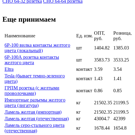
СНО 64-32 розетка
СНО 64-64 розетка
Еще принимаем
ОПТ,
Розница,
Наименование
Ед. изм.
руб.
руб.
6Р-100 вилка контакты желтого
шт
1404.82
1385.03
цвета (локальный)
6Р-100А розетка контакты
шт
3583.73
3533.25
желтого цвета
Eltra
контакт
3.59
3.54
Tesla (бывает темно-зеленого
контакт
1.43
1.41
цвета)
ГРПМ розетка (с желтыми
контакт
0.86
0.85
проволочками)
Импортные разъемы желтого
кг
21502.35
21199.5
цвета (лигатура)
Ламель желтая (импортная)
кг
21502.35
21199.5
Ламель желтая (отечественная)
кг
43004.7
42399
Ламель серо-стального цвета
кг
1678.44
1654.8
(отечественная)