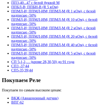
ПП3-40...47 с белой буквой М
ППБЛ-В; ППБН-В (R 5 кОм)
ППМЛ-И; ППМЛ-ИМ; ППМЛ-М (R 1 кОм), с белой
надписью -50%
ППМЛ-И; ППМЛ-ИМ; ППМЛ-М (R 10 кОм), с белой
надписью -50%
ППМЛ-И; ППМЛ-ИМ; ППМЛ-М (R 2 кОм), с белой
надписью -50%
ППМЛ-И; ППМЛ-ИМ; ППМЛ-М (R 20 кОм), с белой
надписью -50%
ППМЛ-И; ППМЛ-ИМ; ППМЛ-М (R 40 кОм), с белой
надписью -50%
ППМЛ-И; ППМЛ-ИМ; ППМЛ-М (R 5 кОм), с белой
надписью -50%
СП 5-1,2,… (кроме 28,30,50) до 91 года
СП3 -37;44
СП5-35;39;44
Покупаем Реле
Покупаем по самым высоким ценам:
ВКЖ (Авиационный датчик)
ВПГ-62