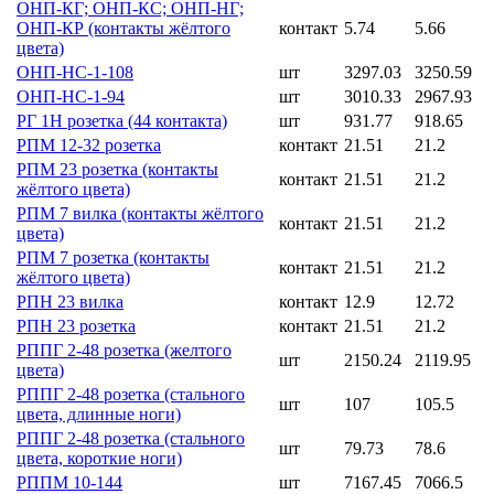
ОНП-КГ; ОНП-КС; ОНП-НГ;
ОНП-КР (контакты жёлтого
контакт
5.74
5.66
цвета)
ОНП-НС-1-108
шт
3297.03
3250.59
ОНП-НС-1-94
шт
3010.33
2967.93
РГ 1Н розетка (44 контакта)
шт
931.77
918.65
РПМ 12-32 розетка
контакт
21.51
21.2
РПМ 23 розетка (контакты
контакт
21.51
21.2
жёлтого цвета)
РПМ 7 вилка (контакты жёлтого
контакт
21.51
21.2
цвета)
РПМ 7 розетка (контакты
контакт
21.51
21.2
жёлтого цвета)
РПН 23 вилка
контакт
12.9
12.72
РПН 23 розетка
контакт
21.51
21.2
РППГ 2-48 розетка (желтого
шт
2150.24
2119.95
цвета)
РППГ 2-48 розетка (стального
шт
107
105.5
цвета, длинные ноги)
РППГ 2-48 розетка (стального
шт
79.73
78.6
цвета, короткие ноги)
РППМ 10-144
шт
7167.45
7066.5