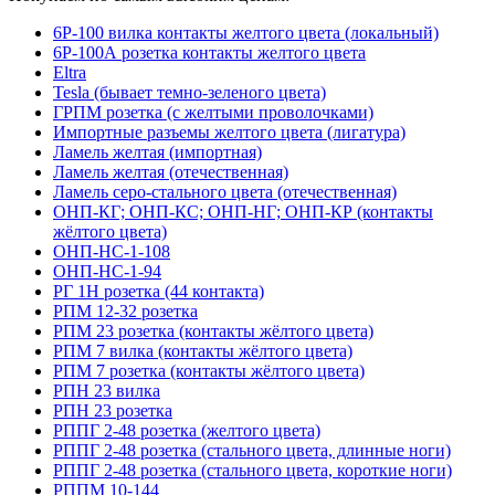
6Р-100 вилка контакты желтого цвета (локальный)
6Р-100А розетка контакты желтого цвета
Eltra
Tesla (бывает темно-зеленого цвета)
ГРПМ розетка (с желтыми проволочками)
Импортные разъемы желтого цвета (лигатура)
Ламель желтая (импортная)
Ламель желтая (отечественная)
Ламель серо-стального цвета (отечественная)
ОНП-КГ; ОНП-КС; ОНП-НГ; ОНП-КР (контакты
жёлтого цвета)
ОНП-НС-1-108
ОНП-НС-1-94
РГ 1Н розетка (44 контакта)
РПМ 12-32 розетка
РПМ 23 розетка (контакты жёлтого цвета)
РПМ 7 вилка (контакты жёлтого цвета)
РПМ 7 розетка (контакты жёлтого цвета)
РПН 23 вилка
РПН 23 розетка
РППГ 2-48 розетка (желтого цвета)
РППГ 2-48 розетка (стального цвета, длинные ноги)
РППГ 2-48 розетка (стального цвета, короткие ноги)
РППМ 10-144