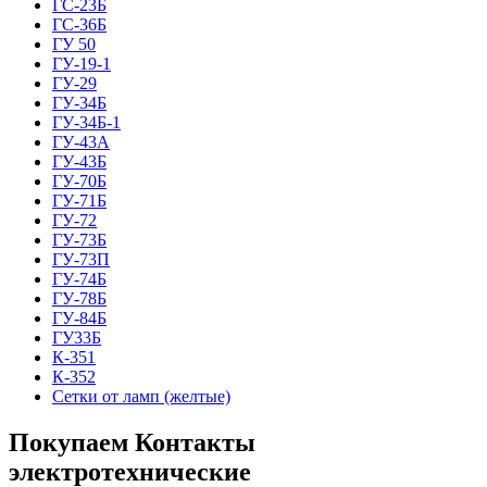
ГС-23Б
ГС-36Б
ГУ 50
ГУ-19-1
ГУ-29
ГУ-34Б
ГУ-34Б-1
ГУ-43А
ГУ-43Б
ГУ-70Б
ГУ-71Б
ГУ-72
ГУ-73Б
ГУ-73П
ГУ-74Б
ГУ-78Б
ГУ-84Б
ГУ33Б
К-351
К-352
Сетки от ламп (желтые)
Покупаем Контакты
электротехнические