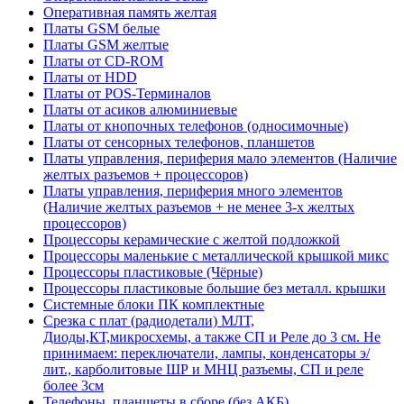
Оперативная память желтая
Платы GSM белые
Платы GSM желтые
Платы от CD-ROM
Платы от HDD
Платы от POS-Терминалов
Платы от асиков алюминиевые
Платы от кнопочных телефонов (односимочные)
Платы от сенсорных телефонов, планшетов
Платы управления, периферия мало элементов (Наличие
желтых разъемов + процессоров)
Платы управления, периферия много элементов
(Наличие желтых разъемов + не менее 3-х желтых
процессоров)
Процессоры керамические с желтой подложкой
Процессоры маленькие с металлической крышкой микс
Процессоры пластиковые (Чёрные)
Процессоры пластиковые большие без металл. крышки
Системные блоки ПК комплектные
Срезка с плат (радиодетали) МЛТ,
Диоды,КТ,микросхемы, а также СП и Реле до 3 см. Не
принимаем: переключатели, лампы, конденсаторы э/
лит., карболитовые ШР и МНЦ разъемы, СП и реле
более 3см
Телефоны, планшеты в сборе (без АКБ)