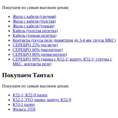
Покупаем по самым высоким ценам:
Жила с кабеля (средняя)
Жила с кабеля (толстая)
Жила с кабеля (тонкая)
Кабель (толстая оплетка)
Кабель (тонкая оплетка)
Контакты (скусы реле диаметром до 3-4 мм, скусы МКС)
СЕРЕБРО 25% (на меди)
СЕРЕБРО 60% (магнитное)
СЕРЕБРО 80% (немагнитное)
СЕРЕБРО 99% (чашка с К52-2; корпус К52-1; струны с
МКС, контакты реле)
Покупаем Тантал
Покупаем по самым высоким ценам:
К52-1; К52-9 палец
К52-2,ЭТО чашка; корпус К52-9
К53-1 палец
Фольга ЭТН