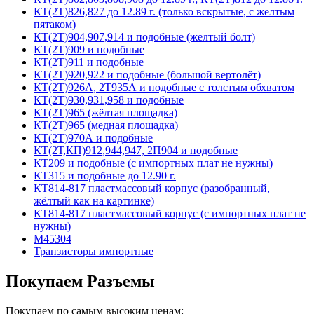
КТ(2Т)826,827 до 12.89 г. (только вскрытые, с желтым
пятаком)
КТ(2Т)904,907,914 и подобные (желтый болт)
КТ(2Т)909 и подобные
КТ(2Т)911 и подобные
КТ(2Т)920,922 и подобные (большой вертолёт)
КТ(2Т)926А, 2Т935А и подобные с толстым обхватом
КТ(2Т)930,931,958 и подобные
КТ(2Т)965 (жёлтая площадка)
КТ(2Т)965 (медная площадка)
КТ(2Т)970А и подобные
КТ(2Т,КП)912,944,947, 2П904 и подобные
КТ209 и подобные (с импортных плат не нужны)
КТ315 и подобные до 12.90 г.
КТ814-817 пластмассовый корпус (разобранный,
жёлтый как на картинке)
КТ814-817 пластмассовый корпус (с импортных плат не
нужны)
М45304
Транзисторы импортные
Покупаем Разъемы
Покупаем по самым высоким ценам: