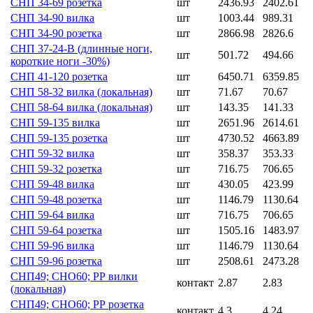
СНП 34-69 розетка
шт
2436.93
2402.61
СНП 34-90 вилка
шт
1003.44
989.31
СНП 34-90 розетка
шт
2866.98
2826.6
СНП 37-24-В (длинные ноги,
шт
501.72
494.66
короткие ноги -30%)
СНП 41-120 розетка
шт
6450.71
6359.85
СНП 58-32 вилка (локальная)
шт
71.67
70.67
СНП 58-64 вилка (локальная)
шт
143.35
141.33
СНП 59-135 вилка
шт
2651.96
2614.61
СНП 59-135 розетка
шт
4730.52
4663.89
СНП 59-32 вилка
шт
358.37
353.33
СНП 59-32 розетка
шт
716.75
706.65
СНП 59-48 вилка
шт
430.05
423.99
СНП 59-48 розетка
шт
1146.79
1130.64
СНП 59-64 вилка
шт
716.75
706.65
СНП 59-64 розетка
шт
1505.16
1483.97
СНП 59-96 вилка
шт
1146.79
1130.64
СНП 59-96 розетка
шт
2508.61
2473.28
СНП49; СНО60; РР вилки
контакт
2.87
2.83
(локальная)
СНП49; СНО60; РР розетка
контакт
4.3
4.24