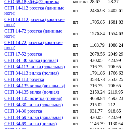
СНО 68-18;36;64;72 розетка
контакт
28.67
28.27
СНП 14-112 розетка (длинные
шт
2436.93
2402.61
ноги)
СНП 14-112 розетка (короткие
шт
1705.85
1681.83
ноги)
СНП 14-72 розетка (длинные
шт
1576.84
1554.63
ноги)
СНП 14-72 розетка (короткие
шт
1103.79
1088.24
ноги)
СНП 17-52 розетка
шт
2078.56
2049.29
СНП 34 -30 вилка (полная)
шт
430.05
423.99
СНП 34-113 вилка (локальная)
шт
716.75
706.65
СНП 34-113 вилка (полная)
шт
1791.86
1766.63
СНП 34-113 розетка
шт
3583.73
3533.25
СНП 34-135 вилка (локальная)
шт
716.75
706.65
СНП 34-135 вилка (полная)
шт
2150.24
2119.95
СНП 34-135 розетка (полная)
шт
4658.84
4593.23
СНП 34-30 вилка (локальная)
шт
215.02
212
СНП 34-30 розетка
шт
931.77
918.65
СНП 34-69 вилка (локальная)
шт
430.05
423.99
СНП 34-69 вилка (полная)
шт
1146.79
1130.64