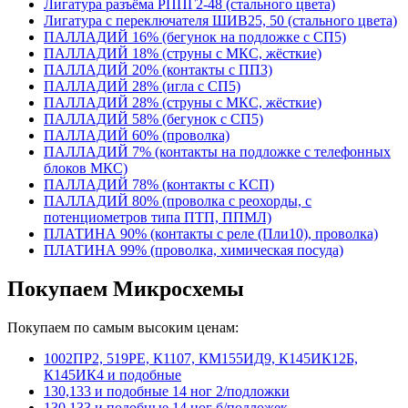
Лигатура разъёма РППГ2-48 (стального цвета)
Лигатура с переключателя ШИВ25, 50 (стального цвета)
ПАЛЛАДИЙ 16% (бегунок на подложке с СП5)
ПАЛЛАДИЙ 18% (струны с МКС, жёсткие)
ПАЛЛАДИЙ 20% (контакты с ПП3)
ПАЛЛАДИЙ 28% (игла с СП5)
ПАЛЛАДИЙ 28% (струны с МКС, жёсткие)
ПАЛЛАДИЙ 58% (бегунок с СП5)
ПАЛЛАДИЙ 60% (проволка)
ПАЛЛАДИЙ 7% (контакты на подложке с телефонных
блоков МКС)
ПАЛЛАДИЙ 78% (контакты с КСП)
ПАЛЛАДИЙ 80% (проволка с реохорды, с
потенциометров типа ПТП, ППМЛ)
ПЛАТИНА 90% (контакты с реле (Пли10), проволка)
ПЛАТИНА 99% (проволка, химическая посуда)
Покупаем Микросхемы
Покупаем по самым высоким ценам:
1002ПР2, 519РЕ, К1107, КМ155ИД9, К145ИК12Б,
К145ИК4 и подобные
130,133 и подобные 14 ног 2/подложки
130,133 и подобные 14 ног б/подложек