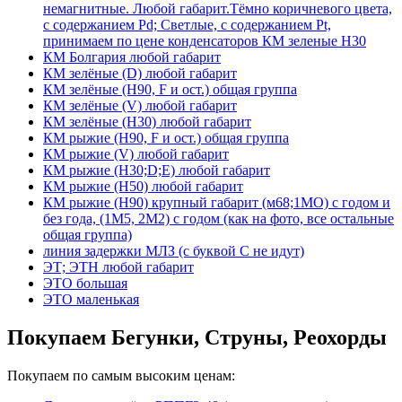
немагнитные. Любой габарит.Тёмно коричневого цвета,
с содержанием Pd; Светлые, с содержанием Pt,
принимаем по цене конденсаторов КМ зеленые Н30
КМ Болгария любой габарит
КМ зелёные (D) любой габарит
КМ зелёные (H90, F и ост.) общая группа
КМ зелёные (V) любой габарит
КМ зелёные (Н30) любой габарит
КМ рыжие (H90, F и ост.) общая группа
КМ рыжие (V) любой габарит
КМ рыжие (Н30;D;E) любой габарит
КМ рыжие (Н50) любой габарит
КМ рыжие (Н90) крупный габарит (м68;1МО) с годом и
без года, (1М5, 2М2) с годом (как на фото, все остальные
общая группа)
линия задержки МЛЗ (с буквой С не идут)
ЭТ; ЭТН любой габарит
ЭТО большая
ЭТО маленькая
Покупаем Бегунки, Струны, Реохорды
Покупаем по самым высоким ценам: