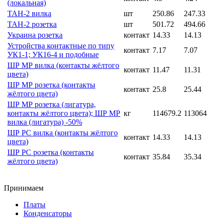
(локальная)
ТАН-2 вилка
шт
250.86
247.33
ТАН-2 розетка
шт
501.72
494.66
Украина розетка
контакт
14.33
14.13
Устройства контактные по типу
контакт
7.17
7.07
УК1-1; УК16-4 и подобные
ШР МР вилка (контакты жёлтого
контакт
11.47
11.31
цвета)
ШР МР розетка (контакты
контакт
25.8
25.44
жёлтого цвета)
ШР МР розетка (лигатура,
контакты жёлтого цвета); ШР МР
кг
114679.2
113064
вилка (лигатура) -50%
ШР РС вилка (контакты жёлтого
контакт
14.33
14.13
цвета)
ШР РС розетка (контакты
контакт
35.84
35.34
жёлтого цвета)
Принимаем
Платы
Конденсаторы