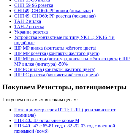
СНП 59-96 розетка
СНП49; СНО60; РР вилки (локальная)
СНП49; СНО60; РР розетка (локальная)
ТАН-2 вилка
ТАН-2 розетка
Украина розетка
Устройства контактные по типу УК1-1; УК16-4 и
подобные
ШР МР вилка (контакты жёлтого цвета)
ШР МР розетка (контакты жёлтого цвета)
ШР МР розетка (лигатура, контакты жёлтого цвета); ШР
МР вилка (лигатура) -50%
ШР РС вилка (контакты жёлтого цвета)
ШР РС розетка (контакты жёлтого цвета)
Покупаем Резисторы, потенциометры
Покупаем по самым высоким ценам:
Потенциометр серия ПТП; ПЛП (цена зависит от
номинала)
ПП3-40...47 остальные кроме М
ПП3-40...47 с 65-81 год, с 82 -92.03 год с военной
приемкой (ромб)