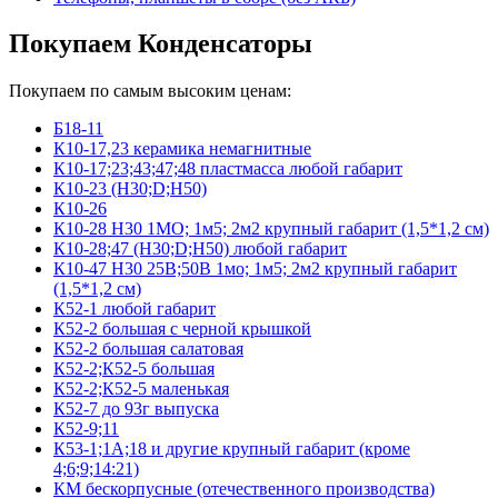
Покупаем Конденсаторы
Покупаем по самым высоким ценам:
Б18-11
К10-17,23 керамика немагнитные
К10-17;23;43;47;48 пластмасса любой габарит
К10-23 (Н30;D;Н50)
К10-26
К10-28 Н30 1МО; 1м5; 2м2 крупный габарит (1,5*1,2 см)
К10-28;47 (Н30;D;Н50) любой габарит
К10-47 Н30 25В;50В 1мо; 1м5; 2м2 крупный габарит
(1,5*1,2 см)
К52-1 любой габарит
К52-2 большая с черной крышкой
К52-2 большая салатовая
К52-2;К52-5 большая
К52-2;К52-5 маленькая
К52-7 до 93г выпуска
К52-9;11
К53-1;1А;18 и другие крупный габарит (кроме
4;6;9;14:21)
КМ бескорпусные (отечественного производства)