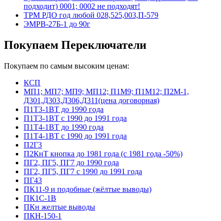
подходит) 0001; 0002 не подходят!
ТРМ РДО год любой 028,525,003,П-579
ЭМРВ-27Б-1 до 90г
Покупаем Переключатели
Покупаем по самым высоким ценам:
КСП
МП1; МП7; МП9; МП12; П1М9; П1М12; П2М-1,
Д301,Д303,Д306,Д311(цена договорная)
П1Т3-1ВТ до 1990 года
П1Т3-1ВТ с 1990 до 1991 года
П1Т4-1ВТ до 1990 года
П1Т4-1ВТ с 1990 до 1991 года
П2Г3
П2КнТ кнопка до 1981 года (с 1981 года -50%)
ПГ2, ПГ5, ПГ7 до 1990 года
ПГ2, ПГ5, ПГ7 с 1990 до 1991 года
ПГ43
ПК11-9 и подобные (жёлтые выводы)
ПК1С-1В
ПКн желтые выводы
ПКН-150-1