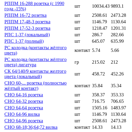
РППМ 16-288 розетка (с 1990
шт
10034.43
9893.1
года -15%)
РППМ 16-72 розетка
шт
2508.61
2473.28
РППМ 17-48-3 розетка
шт
1146.79
1130.64
РППМ 17-52-3 розетка
шт
1218.47
1201.31
РПС 1-37 (локальный)
шт
286.7
282.66
РПС 1-37 (полный)
шт
645.07
635.99
РС колодка (контакты жёлтого
контакт
5.74
5.66
цвета)
РС колодка (контакты жёлтого
гр
215.02
212
цвета) лигатура
СК 64/140/9 контакты желтого
шт
458.72
452.26
цвета (локальный)
СНО 60-... розетка (полностью
контакт
35.84
35.34
жёлтый контакт)
СНО 64-16 розетка
шт
358.37
353.33
СНО 64-32 розетка
шт
716.75
706.65
СНО 64-64 розетка
шт
1505.16
1483.97
СНО 64-96 вилка
шт
1146.79
1130.64
СНО 64-96 розетка
шт
2508.61
2473.28
СНО 68-18;36;64;72 вилка
контакт
14.33
14.13