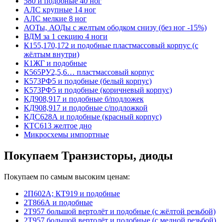
580 и подобные 40 ног
АЛС крупные 14 ног
АЛС мелкие 8 ног
АОТы, АОДы с желтым ободком снизу (без ног -15%)
ВДМ за 1 секцию 4 ноги
К155,170,172 и подобные пластмассовый корпус (с
жёлтым внутри)
К1ЖГ и подобные
К565РУ2,5,6… пластмассовый корпус
К573РФ5 и подобные (белый корпус)
К573РФ5 и подобные (коричневый корпус)
КД908,917 и подобные б/подложек
КД908,917 и подобные с/подложкой
КДС628А и подобные (красный корпус)
КТС613 желтое дно
Микросхемы импортные
Покупаем Транзисторы, диоды
Покупаем по самым высоким ценам:
2П602А; КТ919 и подобные
2Т866А и подобные
2Т957 большой вертолёт и подобные (с жёлтой резьбой)
2Т957 большой вертолёт и подобные (с медной резьбой)