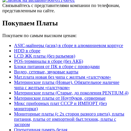
8-908-011-68-61
Связывайтесь с представителями компании по телефонам,
представленным на сайте.
Покупаем Платы
Покупаем по самым высоким ценам:
ASIC-майнеры (асик) в сборе в алюминиевом корпусе
HDD в сборе
LCD ЖК платы (без разъемов)
POS-терминалы в сборе (без АКБ)
Блоки питания от ПК в сборе с проводами
Видео, сетевые, звуковые карты
Мат.плата новая без чипа с желтым «галстуком»
Материнские платы (Новые). Обязательное наличие
чипа с желтым «галстуком»
Материнские платы (Старые, до поколения PENTIUM 4)
Материнские платы от Ноутбуков, серверные
Микс приборных плат СССР и ИМПОРТ (без
мониторки)
Мониторные платы (с 2х сторон разного цвета), платы
питания, платы от импортной быт.техник, платы с
засором
Оперативная память белая