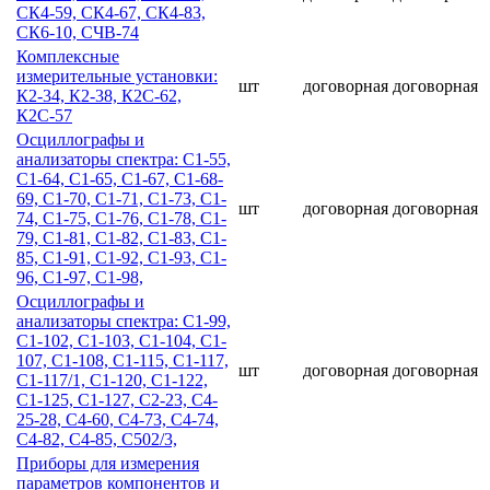
СК4-59, СК4-67, СК4-83,
СК6-10, СЧВ-74
Комплексные
измерительные установки:
шт
договорная
договорная
К2-34, К2-38, К2С-62,
К2С-57
Осциллографы и
анализаторы спектра: С1-55,
С1-64, С1-65, С1-67, С1-68-
69, С1-70, С1-71, С1-73, С1-
шт
договорная
договорная
74, С1-75, С1-76, С1-78, С1-
79, С1-81, С1-82, С1-83, С1-
85, С1-91, С1-92, С1-93, С1-
96, С1-97, С1-98,
Осциллографы и
анализаторы спектра: С1-99,
С1-102, С1-103, С1-104, С1-
107, С1-108, С1-115, С1-117,
шт
договорная
договорная
С1-117/1, С1-120, С1-122,
С1-125, С1-127, С2-23, С4-
25-28, С4-60, С4-73, С4-74,
С4-82, С4-85, С502/3,
Приборы для измерения
параметров компонентов и