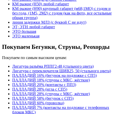
КМ рыжие (Н50) любой габарит
КМ рыжие (Н90) крупный габарит (м68;1МО) с годом и
без года, (1М5, 2М2) с годом (как на фото, все остальные
общая группа)
линия задержки МЛЗ (с буквой С не идут)
ЭТ; ЭТН любой габарит
ЭТО большая
ЭТО маленькая
Покупаем Бегунки, Струны, Реохорды
Покупаем по самым высоким ценам:
Лигатура разъёма РППГ2-48 (стального цвета)
Лигатура с переключателя ШИВ25, 50 (стального цвета)
ПАЛЛАДИЙ 16% (бегунок на подложке с СП5)
ПАЛЛАДИЙ 18% (струны с МКС, жёсткие)
ПАЛЛАДИЙ 20% (контакты с ПП3)
ПАЛЛАДИЙ 28% (игла с СП5)
ПАЛЛАДИЙ 28% (струны с МКС, жёсткие)
ПАЛЛАДИЙ 58% (бегунок с СП5)
ПАЛЛАДИЙ 60% (проволка)
ПАЛЛАДИЙ 7% (контакты на подложке с телефонных
блоков МКС)