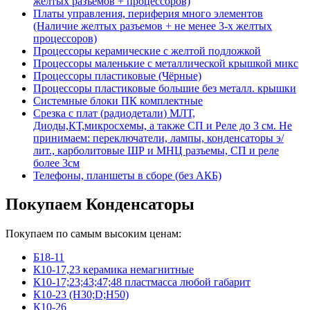
желтых разъемов + процессоров)
Платы управления, периферия много элементов
(Наличие желтых разъемов + не менее 3-х желтых
процессоров)
Процессоры керамические с желтой подложкой
Процессоры маленькие с металлической крышкой микс
Процессоры пластиковые (Чёрные)
Процессоры пластиковые большие без металл. крышки
Системные блоки ПК комплектные
Срезка с плат (радиодетали) МЛТ,
Диоды,КТ,микросхемы, а также СП и Реле до 3 см. Не
принимаем: переключатели, лампы, конденсаторы э/
лит., карболитовые ШР и МНЦ разъемы, СП и реле
более 3см
Телефоны, планшеты в сборе (без АКБ)
Покупаем Конденсаторы
Покупаем по самым высоким ценам:
Б18-11
К10-17,23 керамика немагнитные
К10-17;23;43;47;48 пластмасса любой габарит
К10-23 (Н30;D;Н50)
К10-26