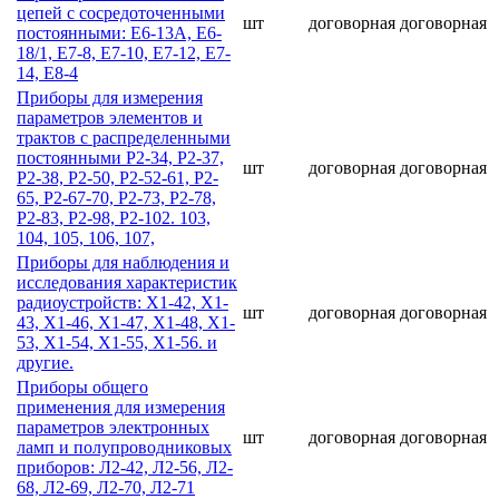
цепей с сосредоточенными
шт
договорная
договорная
постоянными: Е6-13А, Е6-
18/1, Е7-8, Е7-10, Е7-12, Е7-
14, Е8-4
Приборы для измерения
параметров элементов и
трактов с распределенными
постоянными Р2-34, Р2-37,
шт
договорная
договорная
Р2-38, Р2-50, Р2-52-61, Р2-
65, Р2-67-70, Р2-73, Р2-78,
Р2-83, Р2-98, Р2-102. 103,
104, 105, 106, 107,
Приборы для наблюдения и
исследования характеристик
радиоустройств: Х1-42, Х1-
шт
договорная
договорная
43, Х1-46, Х1-47, Х1-48, Х1-
53, Х1-54, Х1-55, Х1-56. и
другие.
Приборы общего
применения для измерения
параметров электронных
шт
договорная
договорная
ламп и полупроводниковых
приборов: Л2-42, Л2-56, Л2-
68, Л2-69, Л2-70, Л2-71