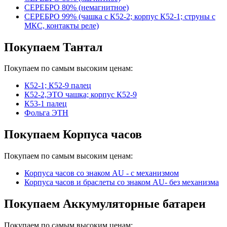
СЕРЕБРО 80% (немагнитное)
СЕРЕБРО 99% (чашка с К52-2; корпус К52-1; струны с
МКС, контакты реле)
Покупаем Тантал
Покупаем по самым высоким ценам:
К52-1; К52-9 палец
К52-2,ЭТО чашка; корпус К52-9
К53-1 палец
Фольга ЭТН
Покупаем Корпуса часов
Покупаем по самым высоким ценам:
Корпуса часов cо знаком AU - с механизмом
Корпуса часов и браслеты со знаком AU- без механизма
Покупаем Аккумуляторные батареи
Покупаем по самым высоким ценам: