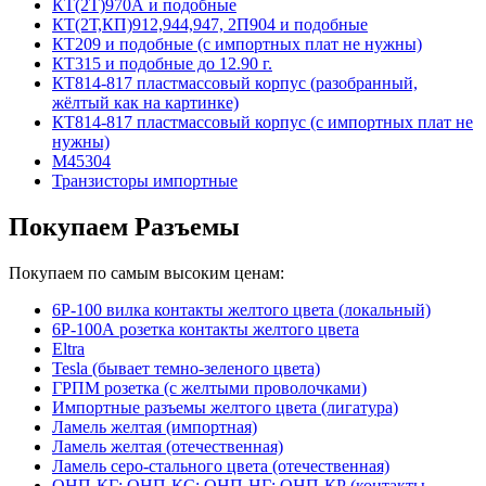
КТ(2Т)970А и подобные
КТ(2Т,КП)912,944,947, 2П904 и подобные
КТ209 и подобные (с импортных плат не нужны)
КТ315 и подобные до 12.90 г.
КТ814-817 пластмассовый корпус (разобранный,
жёлтый как на картинке)
КТ814-817 пластмассовый корпус (с импортных плат не
нужны)
М45304
Транзисторы импортные
Покупаем Разъемы
Покупаем по самым высоким ценам:
6Р-100 вилка контакты желтого цвета (локальный)
6Р-100А розетка контакты желтого цвета
Eltra
Tesla (бывает темно-зеленого цвета)
ГРПМ розетка (с желтыми проволочками)
Импортные разъемы желтого цвета (лигатура)
Ламель желтая (импортная)
Ламель желтая (отечественная)
Ламель серо-стального цвета (отечественная)
ОНП-КГ; ОНП-КС; ОНП-НГ; ОНП-КР (контакты