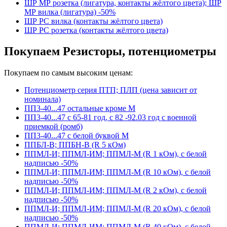
ШР МР розетка (лигатура, контакты жёлтого цвета); ШР
МР вилка (лигатура) -50%
ШР РС вилка (контакты жёлтого цвета)
ШР РС розетка (контакты жёлтого цвета)
Покупаем Резисторы, потенциометры
Покупаем по самым высоким ценам:
Потенциометр серия ПТП; ПЛП (цена зависит от
номинала)
ПП3-40...47 остальные кроме М
ПП3-40...47 с 65-81 год, с 82 -92.03 год с военной
приемкой (ромб)
ПП3-40...47 с белой буквой М
ППБЛ-В; ППБН-В (R 5 кОм)
ППМЛ-И; ППМЛ-ИМ; ППМЛ-М (R 1 кОм), с белой
надписью -50%
ППМЛ-И; ППМЛ-ИМ; ППМЛ-М (R 10 кОм), с белой
надписью -50%
ППМЛ-И; ППМЛ-ИМ; ППМЛ-М (R 2 кОм), с белой
надписью -50%
ППМЛ-И; ППМЛ-ИМ; ППМЛ-М (R 20 кОм), с белой
надписью -50%
ППМЛ-И; ППМЛ-ИМ; ППМЛ-М (R 40 кОм), с белой