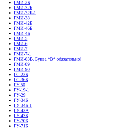
ГМИ-2Б
ГМИ-32Б
ГМИ-32Б-1
ГМИ-38
ГМИ-42Б
ГМИ-46Б
ГМИ-4Б
ГМИ-5
ГМИ-6
ГМИ-7
ГМИ-7-1
ГМИ-83В. Буква *В* обязательно!
ГМИ-89
ГМИ-90
ГС-23Б
ГС-36Б
ГУ 50
ГУ-19-1
ГУ-29
ГУ-34Б
ГУ-34Б-1
ГУ-43А
ГУ-43Б
ГУ-70Б
ГУ-71Б