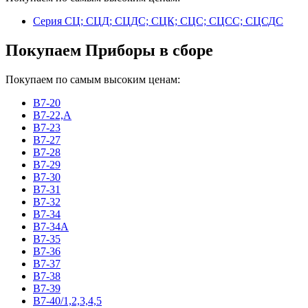
Серия СЦ; СЦД; СЦДС; СЦК; СЦС; СЦСС; СЦСДС
Покупаем Приборы в сборе
Покупаем по самым высоким ценам:
В7-20
В7-22,А
В7-23
В7-27
В7-28
В7-29
В7-30
В7-31
В7-32
В7-34
В7-34А
В7-35
В7-36
В7-37
В7-38
В7-39
В7-40/1,2,3,4,5