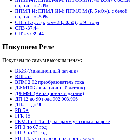
надписью -50%
ППМЛ-И; ППМЛ-ИМ; ППМЛ-М (R 5 кОм), с белой
надписью -50%
СП 5-1,2,… (кроме 28,30,50) до 91 года
СП3 -37;44
СП5-35;39;44
Покупаем Реле
Покупаем по самым высоким ценам:
ВКЖ (Авиационный датчик)
ВПГ-62
ВПМ 2-02 преобразователь тока
ДЖМ10Б (авиационный датчик)
ДЖМ9Б (Авиационный датчик)
ДП 12 до 90 года 902,903,906
ДП-1П до 90г
РВ-5А
РГК 15
РКМ-1 с ПЛи 10, за грамм указаный на реле
РП 3 по 67 год
РП 3 по 71 год
РП 3;4;5;7 год любой паспорт любой