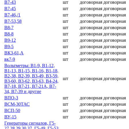
В7-43
шт
договорная
договорная
В7-45
шт
договорная
договорная
В7-46,/1
шт
договорная
договорная
В7-53,58
шт
договорная
договорная
В8-7
шт
договорная
договорная
В8-8
шт
договорная
договорная
В9-12
шт
договорная
договорная
В9-5
шт
договорная
договорная
ВК3-61,А
шт
договорная
договорная
вк7-9
шт
договорная
договорная
Вольтметры: В1-9, В1-12,
В1-13, В1-15, В1-16, В1-18,
В2-38, В2-39, В3-49, В3-59,
шт
договорная
договорная
В3-60, В3-62, В3-63, В4-24,
В7-18, В7-21, В7-21А, В7-
34, В7-39 и другие
ВПО-3
шт
договорная
договорная
ВСМ-30ТАС
шт
договорная
договорная
ВСП-50
шт
договорная
договорная
ВУ-15
шт
договорная
договорная
Гeнepaтopы cигнaлoв, Г5-
27,28,29,30,37, Г5-49, Г5-53,