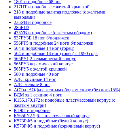
1801 и подобные 68 ног
217НТ и подобные с желтой крышкой
218 и подобные залитая подложка (с жёлтыми
выводами)
235УВ и подобные
286ЕП3
435УВ и подобные (с жёлтым ободком)
537РУ3Б 18 ног б/подложек
556РТ5 и подобные 24 ноги б/подложек
564 и подобные 14 ног (торец)
564 и подобные 14 ног (торец) с 1990 года
565РУ1,2 керамический корпус
565РУ3 керамический корпус
565РУ5 с желтой крышкой
580 и подобные 40 ног
АЛС крупные 14 ног
АЛС мелкие 8 ног
АОТы, АОДы с желтым ободком снизу (без ног -15%)
ВДМ за 1 секцию 4 ноги
К155,170,172 и подобные пластмассовый корпус (с
жёлтым внутри)
К1ЖГ и подобные
К565РУ2,5,6… пластмассовый корпус
К573РФ5 и подобные (белый корпус)
К573РФ5 и подобные (коричневый корпус)