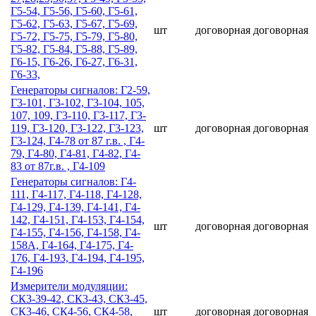
Г5-54, Г5-56, Г5-60, Г5-61,
Г5-62, Г5-63, Г5-67, Г5-69,
шт
договорная
договорная
Г5-72, Г5-75, Г5-79, Г5-80,
Г5-82, Г5-84, Г5-88, Г5-89,
Г6-15, Г6-26, Г6-27, Г6-31,
Г6-33,
Гeнepaтopы cигнaлoв: Г2-59,
Г3-101, Г3-102, Г3-104, 105,
107, 109, Г3-110, Г3-117, Г3-
119, Г3-120, Г3-122, Г3-123,
шт
договорная
договорная
Г3-124, Г4-78 от 87 г.в. , Г4-
79, Г4-80, Г4-81, Г4-82, Г4-
83 от 87г.в. , Г4-109
Гeнepaтopы cигнaлoв: Г4-
111, Г4-117, Г4-118, Г4-128,
Г4-129, Г4-139, Г4-141, Г4-
142, Г4-151, Г4-153, Г4-154,
шт
договорная
договорная
Г4-155, Г4-156, Г4-158, Г4-
158А, Г4-164, Г4-175, Г4-
176, Г4-193, Г4-194, Г4-195,
Г4-196
Измерители модуляции:
СК3-39-42, СК3-43, СК3-45,
СК3-46, СК4-56, СК4-58,
шт
договорная
договорная