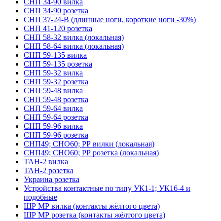
СНП 34-90 вилка
СНП 34-90 розетка
СНП 37-24-В (длинные ноги, короткие ноги -30%)
СНП 41-120 розетка
СНП 58-32 вилка (локальная)
СНП 58-64 вилка (локальная)
СНП 59-135 вилка
СНП 59-135 розетка
СНП 59-32 вилка
СНП 59-32 розетка
СНП 59-48 вилка
СНП 59-48 розетка
СНП 59-64 вилка
СНП 59-64 розетка
СНП 59-96 вилка
СНП 59-96 розетка
СНП49; СНО60; РР вилки (локальная)
СНП49; СНО60; РР розетка (локальная)
ТАН-2 вилка
ТАН-2 розетка
Украина розетка
Устройства контактные по типу УК1-1; УК16-4 и
подобные
ШР МР вилка (контакты жёлтого цвета)
ШР МР розетка (контакты жёлтого цвета)