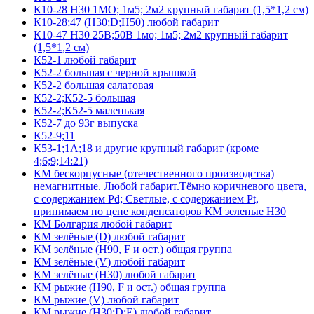
К10-28 Н30 1МО; 1м5; 2м2 крупный габарит (1,5*1,2 см)
К10-28;47 (Н30;D;Н50) любой габарит
К10-47 Н30 25В;50В 1мо; 1м5; 2м2 крупный габарит
(1,5*1,2 см)
К52-1 любой габарит
К52-2 большая с черной крышкой
К52-2 большая салатовая
К52-2;К52-5 большая
К52-2;К52-5 маленькая
К52-7 до 93г выпуска
К52-9;11
К53-1;1А;18 и другие крупный габарит (кроме
4;6;9;14:21)
КМ бескорпусные (отечественного производства)
немагнитные. Любой габарит.Тёмно коричневого цвета,
с содержанием Pd; Светлые, с содержанием Pt,
принимаем по цене конденсаторов КМ зеленые Н30
КМ Болгария любой габарит
КМ зелёные (D) любой габарит
КМ зелёные (H90, F и ост.) общая группа
КМ зелёные (V) любой габарит
КМ зелёные (Н30) любой габарит
КМ рыжие (H90, F и ост.) общая группа
КМ рыжие (V) любой габарит
КМ рыжие (Н30;D;E) любой габарит