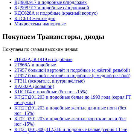
КД908,917 и подобные б/подложек
КД908,917 и подобные с/подложкой
КДС628А и подобные (красный корпус)
КТС613 желтое дно
Микросхемы импортные
Покупаем Транзисторы, диоды
Покупаем по самым высоким ценам:
2П602А; КТ919 и подобные
2Т866А и подобные
2Т957 большой вертолёт и подобные (с жёлтой резьбой)
2Т957 большой вертолёт и подобные (с медной резьбой)
ГТ311 (вскрытые, внутри жёлтые)
КА602А (большой)
КПС104 и подобные (без ног -15%)
КТ(2Т)201,203 и подобные белые до 1993 года (серия ГТ
не нужна)
КТ(2Т)201,203 и подобные желтые длинные ноги (без
ног -15%)
КТ(2Т)201,203 и подобные желтые короткие ноги (без
ног -15%)
КТ(2Т)301,306,312,316 и подобные белые (серия ГТ не