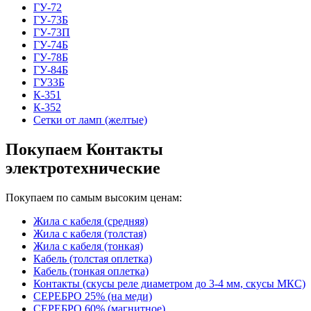
ГУ-72
ГУ-73Б
ГУ-73П
ГУ-74Б
ГУ-78Б
ГУ-84Б
ГУ33Б
К-351
К-352
Сетки от ламп (желтые)
Покупаем Контакты
электротехнические
Покупаем по самым высоким ценам:
Жила с кабеля (средняя)
Жила с кабеля (толстая)
Жила с кабеля (тонкая)
Кабель (толстая оплетка)
Кабель (тонкая оплетка)
Контакты (скусы реле диаметром до 3-4 мм, скусы МКС)
СЕРЕБРО 25% (на меди)
СЕРЕБРО 60% (магнитное)