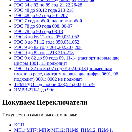
РЭС 34 с 82 по 89 год 21,22,26-28
РЭС 48 до 90.12 года 213-218
РЭС 48 до 92 года 201-207
РЭС 7 год любой, паспорт любой
РЭС 78 до 90 года 008, 00-07
РЭС 78 до 90 года 08-13
РЭС 8 до 66.12 года 050,051,052
РЭС 8 до 71.12 года 050,051,052
РЭС 9 до 82 года 201,202,207,208
РЭС 9 до 82 года 213,215-218
РЭС 9 с 82 до 90 года 09, 11-14 (паспорт первые две
цифры 1301, 13 подходит)
РЭС 9 с 82 по 85.07 год-01,02,06;18 (пример нам
нужного реле, смотрим первые две цифры 0601, 06
подходит) 0001; 0002 не подходят!
ТРМ РДО год любой 028,525,003,П-579
ЭМРВ-27Б-1 до 90г
Покупаем Переключатели
Покупаем по самым высоким ценам:
КСП
МП1; МП7; МП9; МП12; П1М9; П1М12; П2М-1,