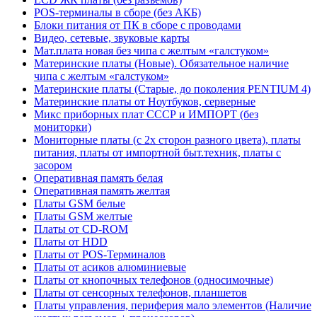
POS-терминалы в сборе (без АКБ)
Блоки питания от ПК в сборе с проводами
Видео, сетевые, звуковые карты
Мат.плата новая без чипа с желтым «галстуком»
Материнские платы (Новые). Обязательное наличие
чипа с желтым «галстуком»
Материнские платы (Старые, до поколения PENTIUM 4)
Материнские платы от Ноутбуков, серверные
Микс приборных плат СССР и ИМПОРТ (без
мониторки)
Мониторные платы (с 2х сторон разного цвета), платы
питания, платы от импортной быт.техник, платы с
засором
Оперативная память белая
Оперативная память желтая
Платы GSM белые
Платы GSM желтые
Платы от CD-ROM
Платы от HDD
Платы от POS-Терминалов
Платы от асиков алюминиевые
Платы от кнопочных телефонов (односимочные)
Платы от сенсорных телефонов, планшетов
Платы управления, периферия мало элементов (Наличие