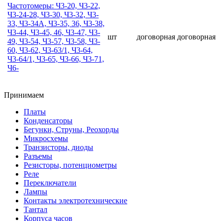
Частотомеры: Ч3-20, Ч3-22,
Ч3-24-28, Ч3-30, Ч3-32, Ч3-
33, Ч3-34А, Ч3-35, 36, Ч3-38,
Ч3-44, Ч3-45, 46, Ч3-47, Ч3-
шт
договорная
договорная
49, Ч3-54, Ч3-57, Ч3-58, Ч3-
60, Ч3-62, Ч3-63/1, Ч3-64,
Ч3-64/1, Ч3-65, Ч3-66, Ч3-71,
Ч6-
Принимаем
Платы
Конденсаторы
Бегунки, Струны, Реохорды
Микросхемы
Транзисторы, диоды
Разъемы
Резисторы, потенциометры
Реле
Переключатели
Лампы
Контакты электротехнические
Тантал
Корпуса часов