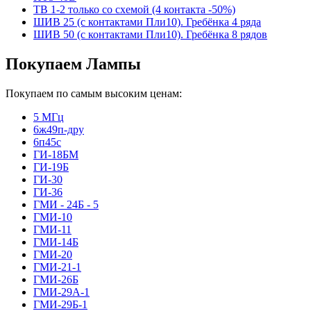
ТВ 1-2 только со схемой (4 контакта -50%)
ШИВ 25 (с контактами Пли10). Гребёнка 4 ряда
ШИВ 50 (с контактами Пли10). Гребёнка 8 рядов
Покупаем Лампы
Покупаем по самым высоким ценам:
5 МГц
6ж49п-дру
6п45с
ГИ-18БМ
ГИ-19Б
ГИ-30
ГИ-36
ГМИ - 24Б - 5
ГМИ-10
ГМИ-11
ГМИ-14Б
ГМИ-20
ГМИ-21-1
ГМИ-26Б
ГМИ-29А-1
ГМИ-29Б-1