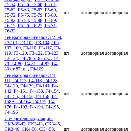
Г5-54, Г5-56, Г5-60, Г5-61,
Г5-62, Г5-63, Г5-67, Г5-69,
шт
договорная
договорная
Г5-72, Г5-75, Г5-79, Г5-80,
Г5-82, Г5-84, Г5-88, Г5-89,
Г6-15, Г6-26, Г6-27, Г6-31,
Г6-33,
Гeнepaтopы cигнaлoв: Г2-59,
Г3-101, Г3-102, Г3-104, 105,
107, 109, Г3-110, Г3-117, Г3-
119, Г3-120, Г3-122, Г3-123,
шт
договорная
договорная
Г3-124, Г4-78 от 87 г.в. , Г4-
79, Г4-80, Г4-81, Г4-82, Г4-
83 от 87г.в. , Г4-109
Гeнepaтopы cигнaлoв: Г4-
111, Г4-117, Г4-118, Г4-128,
Г4-129, Г4-139, Г4-141, Г4-
142, Г4-151, Г4-153, Г4-154,
шт
договорная
договорная
Г4-155, Г4-156, Г4-158, Г4-
158А, Г4-164, Г4-175, Г4-
176, Г4-193, Г4-194, Г4-195,
Г4-196
Измерители модуляции:
СК3-39-42, СК3-43, СК3-45,
СК3-46, СК4-56, СК4-58,
шт
договорная
договорная