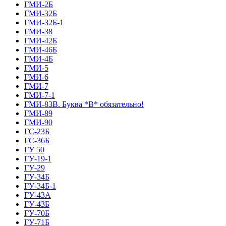
ГМИ-2Б
ГМИ-32Б
ГМИ-32Б-1
ГМИ-38
ГМИ-42Б
ГМИ-46Б
ГМИ-4Б
ГМИ-5
ГМИ-6
ГМИ-7
ГМИ-7-1
ГМИ-83В. Буква *В* обязательно!
ГМИ-89
ГМИ-90
ГС-23Б
ГС-36Б
ГУ 50
ГУ-19-1
ГУ-29
ГУ-34Б
ГУ-34Б-1
ГУ-43А
ГУ-43Б
ГУ-70Б
ГУ-71Б