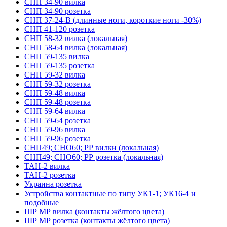
СНП 34-90 вилка
СНП 34-90 розетка
СНП 37-24-В (длинные ноги, короткие ноги -30%)
СНП 41-120 розетка
СНП 58-32 вилка (локальная)
СНП 58-64 вилка (локальная)
СНП 59-135 вилка
СНП 59-135 розетка
СНП 59-32 вилка
СНП 59-32 розетка
СНП 59-48 вилка
СНП 59-48 розетка
СНП 59-64 вилка
СНП 59-64 розетка
СНП 59-96 вилка
СНП 59-96 розетка
СНП49; СНО60; РР вилки (локальная)
СНП49; СНО60; РР розетка (локальная)
ТАН-2 вилка
ТАН-2 розетка
Украина розетка
Устройства контактные по типу УК1-1; УК16-4 и
подобные
ШР МР вилка (контакты жёлтого цвета)
ШР МР розетка (контакты жёлтого цвета)