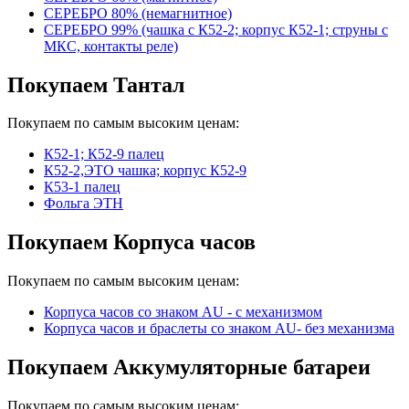
СЕРЕБРО 80% (немагнитное)
СЕРЕБРО 99% (чашка с К52-2; корпус К52-1; струны с
МКС, контакты реле)
Покупаем Тантал
Покупаем по самым высоким ценам:
К52-1; К52-9 палец
К52-2,ЭТО чашка; корпус К52-9
К53-1 палец
Фольга ЭТН
Покупаем Корпуса часов
Покупаем по самым высоким ценам:
Корпуса часов cо знаком AU - с механизмом
Корпуса часов и браслеты со знаком AU- без механизма
Покупаем Аккумуляторные батареи
Покупаем по самым высоким ценам: