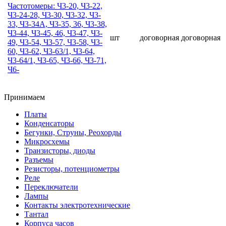
Частотомеры: Ч3-20, Ч3-22,
Ч3-24-28, Ч3-30, Ч3-32, Ч3-
33, Ч3-34А, Ч3-35, 36, Ч3-38,
Ч3-44, Ч3-45, 46, Ч3-47, Ч3-
шт
договорная
договорная
49, Ч3-54, Ч3-57, Ч3-58, Ч3-
60, Ч3-62, Ч3-63/1, Ч3-64,
Ч3-64/1, Ч3-65, Ч3-66, Ч3-71,
Ч6-
Принимаем
Платы
Конденсаторы
Бегунки, Струны, Реохорды
Микросхемы
Транзисторы, диоды
Разъемы
Резисторы, потенциометры
Реле
Переключатели
Лампы
Контакты электротехнические
Тантал
Корпуса часов