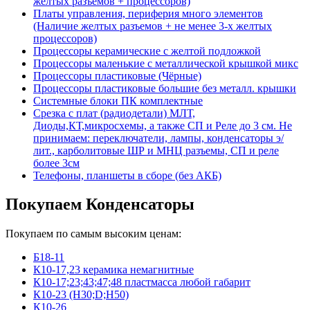
желтых разъемов + процессоров)
Платы управления, периферия много элементов
(Наличие желтых разъемов + не менее 3-х желтых
процессоров)
Процессоры керамические с желтой подложкой
Процессоры маленькие с металлической крышкой микс
Процессоры пластиковые (Чёрные)
Процессоры пластиковые большие без металл. крышки
Системные блоки ПК комплектные
Срезка с плат (радиодетали) МЛТ,
Диоды,КТ,микросхемы, а также СП и Реле до 3 см. Не
принимаем: переключатели, лампы, конденсаторы э/
лит., карболитовые ШР и МНЦ разъемы, СП и реле
более 3см
Телефоны, планшеты в сборе (без АКБ)
Покупаем Конденсаторы
Покупаем по самым высоким ценам:
Б18-11
К10-17,23 керамика немагнитные
К10-17;23;43;47;48 пластмасса любой габарит
К10-23 (Н30;D;Н50)
К10-26