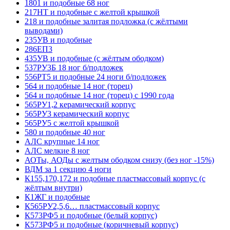
1801 и подобные 68 ног
217НТ и подобные с желтой крышкой
218 и подобные залитая подложка (с жёлтыми
выводами)
235УВ и подобные
286ЕП3
435УВ и подобные (с жёлтым ободком)
537РУ3Б 18 ног б/подложек
556РТ5 и подобные 24 ноги б/подложек
564 и подобные 14 ног (торец)
564 и подобные 14 ног (торец) с 1990 года
565РУ1,2 керамический корпус
565РУ3 керамический корпус
565РУ5 с желтой крышкой
580 и подобные 40 ног
АЛС крупные 14 ног
АЛС мелкие 8 ног
АОТы, АОДы с желтым ободком снизу (без ног -15%)
ВДМ за 1 секцию 4 ноги
К155,170,172 и подобные пластмассовый корпус (с
жёлтым внутри)
К1ЖГ и подобные
К565РУ2,5,6… пластмассовый корпус
К573РФ5 и подобные (белый корпус)
К573РФ5 и подобные (коричневый корпус)