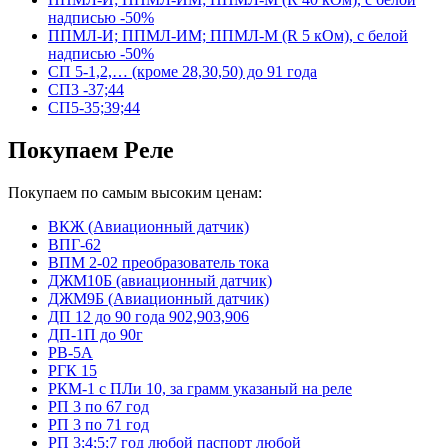
надписью -50%
ППМЛ-И; ППМЛ-ИМ; ППМЛ-М (R 5 кОм), с белой
надписью -50%
СП 5-1,2,… (кроме 28,30,50) до 91 года
СП3 -37;44
СП5-35;39;44
Покупаем Реле
Покупаем по самым высоким ценам:
ВКЖ (Авиационный датчик)
ВПГ-62
ВПМ 2-02 преобразователь тока
ДЖМ10Б (авиационный датчик)
ДЖМ9Б (Авиационный датчик)
ДП 12 до 90 года 902,903,906
ДП-1П до 90г
РВ-5А
РГК 15
РКМ-1 с ПЛи 10, за грамм указаный на реле
РП 3 по 67 год
РП 3 по 71 год
РП 3;4;5;7 год любой паспорт любой