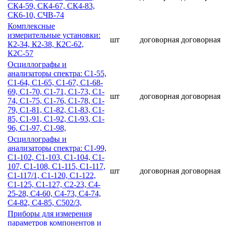
СК4-59, СК4-67, СК4-83,
СК6-10, СЧВ-74
Комплексные
измерительные установки:
шт
договорная
договорная
К2-34, К2-38, К2С-62,
К2С-57
Осциллографы и
анализаторы спектра: С1-55,
С1-64, С1-65, С1-67, С1-68-
69, С1-70, С1-71, С1-73, С1-
шт
договорная
договорная
74, С1-75, С1-76, С1-78, С1-
79, С1-81, С1-82, С1-83, С1-
85, С1-91, С1-92, С1-93, С1-
96, С1-97, С1-98,
Осциллографы и
анализаторы спектра: С1-99,
С1-102, С1-103, С1-104, С1-
107, С1-108, С1-115, С1-117,
шт
договорная
договорная
С1-117/1, С1-120, С1-122,
С1-125, С1-127, С2-23, С4-
25-28, С4-60, С4-73, С4-74,
С4-82, С4-85, С502/3,
Приборы для измерения
параметров компонентов и