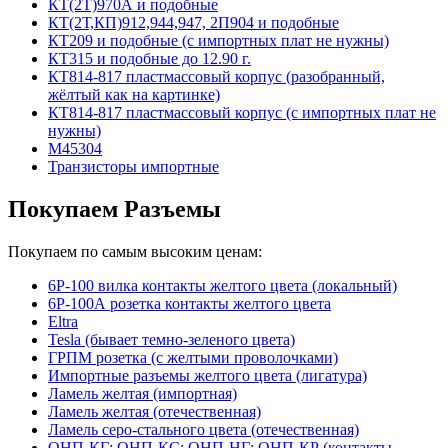
КТ(2Т)970А и подобные
КТ(2Т,КП)912,944,947, 2П904 и подобные
КТ209 и подобные (с импортных плат не нужны)
КТ315 и подобные до 12.90 г.
КТ814-817 пластмассовый корпус (разобранный,
жёлтый как на картинке)
КТ814-817 пластмассовый корпус (с импортных плат не
нужны)
М45304
Транзисторы импортные
Покупаем Разъемы
Покупаем по самым высоким ценам:
6Р-100 вилка контакты желтого цвета (локальный)
6Р-100А розетка контакты желтого цвета
Eltra
Tesla (бывает темно-зеленого цвета)
ГРПМ розетка (с желтыми проволочками)
Импортные разъемы желтого цвета (лигатура)
Ламель желтая (импортная)
Ламель желтая (отечественная)
Ламель серо-стального цвета (отечественная)
ОНП-КГ; ОНП-КС; ОНП-НГ; ОНП-КР (контакты