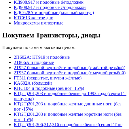
КД908,917 и подобные б/подложек
КД908,917 и подобные с/подложкой
КДС628А и подобные (красный корпус)
КТС613 желтое дно
Микросхемы импортные
Покупаем Транзисторы, диоды
Покупаем по самым высоким ценам:
2П602А; КТ919 и подобные
2Т866А и подобные
2Т957 большой вертолёт и подобные (с жёлтой резьбой)
2Т957 большой вертолёт и подобные (с медной резьбой)
ГТ311 (вскрытые, внутри жёлтые)
КА602А (большой)
КПС104 и подобные (без ног -15%)
КТ(2Т)201,203 и подобные белые до 1993 года (серия ГТ
не нужна)
КТ(2Т)201,203 и подобные желтые длинные ноги (без
ног -15%)
КТ(2Т)201,203 и подобные желтые короткие ноги (без
ног -15%)
КТ(2Т)301,306,312,316 и подобные белые (серия ГТ не