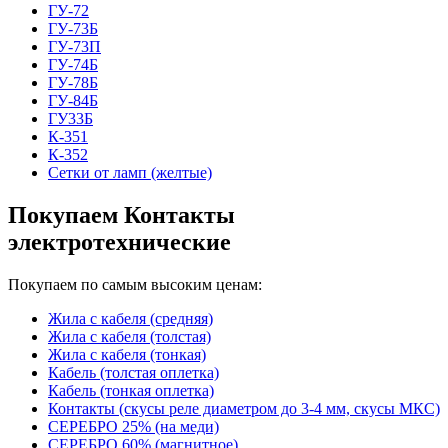
ГУ-72
ГУ-73Б
ГУ-73П
ГУ-74Б
ГУ-78Б
ГУ-84Б
ГУ33Б
К-351
К-352
Сетки от ламп (желтые)
Покупаем Контакты
электротехнические
Покупаем по самым высоким ценам:
Жила с кабеля (средняя)
Жила с кабеля (толстая)
Жила с кабеля (тонкая)
Кабель (толстая оплетка)
Кабель (тонкая оплетка)
Контакты (скусы реле диаметром до 3-4 мм, скусы МКС)
СЕРЕБРО 25% (на меди)
СЕРЕБРО 60% (магнитное)