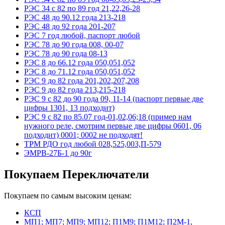
РЭС 34 с 82 по 89 год 21,22,26-28
РЭС 48 до 90.12 года 213-218
РЭС 48 до 92 года 201-207
РЭС 7 год любой, паспорт любой
РЭС 78 до 90 года 008, 00-07
РЭС 78 до 90 года 08-13
РЭС 8 до 66.12 года 050,051,052
РЭС 8 до 71.12 года 050,051,052
РЭС 9 до 82 года 201,202,207,208
РЭС 9 до 82 года 213,215-218
РЭС 9 с 82 до 90 года 09, 11-14 (паспорт первые две
цифры 1301, 13 подходит)
РЭС 9 с 82 по 85.07 год-01,02,06;18 (пример нам
нужного реле, смотрим первые две цифры 0601, 06
подходит) 0001; 0002 не подходят!
ТРМ РДО год любой 028,525,003,П-579
ЭМРВ-27Б-1 до 90г
Покупаем Переключатели
Покупаем по самым высоким ценам:
КСП
МП1; МП7; МП9; МП12; П1М9; П1М12; П2М-1,