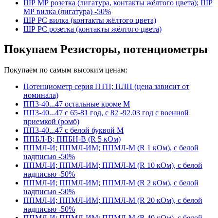
ШР МР розетка (лигатура, контакты жёлтого цвета); ШР
МР вилка (лигатура) -50%
ШР РС вилка (контакты жёлтого цвета)
ШР РС розетка (контакты жёлтого цвета)
Покупаем Резисторы, потенциометры
Покупаем по самым высоким ценам:
Потенциометр серия ПТП; ПЛП (цена зависит от
номинала)
ПП3-40...47 остальные кроме М
ПП3-40...47 с 65-81 год, с 82 -92.03 год с военной
приемкой (ромб)
ПП3-40...47 с белой буквой М
ППБЛ-В; ППБН-В (R 5 кОм)
ППМЛ-И; ППМЛ-ИМ; ППМЛ-М (R 1 кОм), с белой
надписью -50%
ППМЛ-И; ППМЛ-ИМ; ППМЛ-М (R 10 кОм), с белой
надписью -50%
ППМЛ-И; ППМЛ-ИМ; ППМЛ-М (R 2 кОм), с белой
надписью -50%
ППМЛ-И; ППМЛ-ИМ; ППМЛ-М (R 20 кОм), с белой
надписью -50%
ППМЛ-И; ППМЛ-ИМ; ППМЛ-М (R 40 кОм), с белой