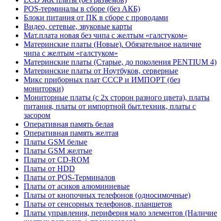
POS-терминалы в сборе (без АКБ)
Блоки питания от ПК в сборе с проводами
Видео, сетевые, звуковые карты
Мат.плата новая без чипа с желтым «галстуком»
Материнские платы (Новые). Обязательное наличие
чипа с желтым «галстуком»
Материнские платы (Старые, до поколения PENTIUM 4)
Материнские платы от Ноутбуков, серверные
Микс приборных плат СССР и ИМПОРТ (без
мониторки)
Мониторные платы (с 2х сторон разного цвета), платы
питания, платы от импортной быт.техник, платы с
засором
Оперативная память белая
Оперативная память желтая
Платы GSM белые
Платы GSM желтые
Платы от CD-ROM
Платы от HDD
Платы от POS-Терминалов
Платы от асиков алюминиевые
Платы от кнопочных телефонов (односимочные)
Платы от сенсорных телефонов, планшетов
Платы управления, периферия мало элементов (Наличие