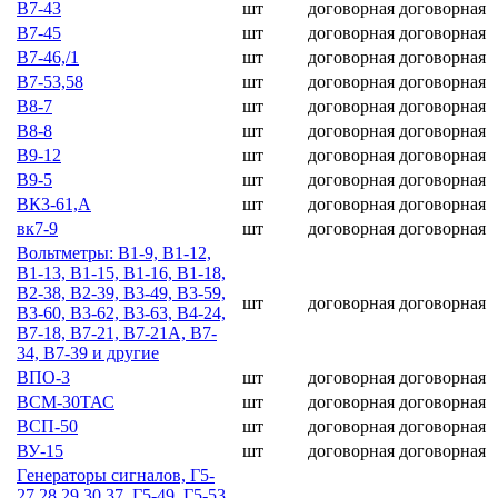
В7-43
шт
договорная
договорная
В7-45
шт
договорная
договорная
В7-46,/1
шт
договорная
договорная
В7-53,58
шт
договорная
договорная
В8-7
шт
договорная
договорная
В8-8
шт
договорная
договорная
В9-12
шт
договорная
договорная
В9-5
шт
договорная
договорная
ВК3-61,А
шт
договорная
договорная
вк7-9
шт
договорная
договорная
Вольтметры: В1-9, В1-12,
В1-13, В1-15, В1-16, В1-18,
В2-38, В2-39, В3-49, В3-59,
шт
договорная
договорная
В3-60, В3-62, В3-63, В4-24,
В7-18, В7-21, В7-21А, В7-
34, В7-39 и другие
ВПО-3
шт
договорная
договорная
ВСМ-30ТАС
шт
договорная
договорная
ВСП-50
шт
договорная
договорная
ВУ-15
шт
договорная
договорная
Гeнepaтopы cигнaлoв, Г5-
27,28,29,30,37, Г5-49, Г5-53,