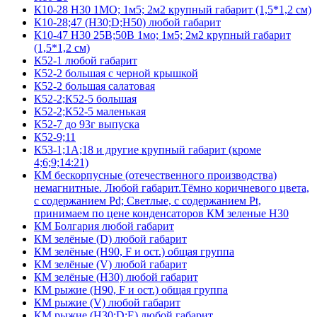
К10-28 Н30 1МО; 1м5; 2м2 крупный габарит (1,5*1,2 см)
К10-28;47 (Н30;D;Н50) любой габарит
К10-47 Н30 25В;50В 1мо; 1м5; 2м2 крупный габарит
(1,5*1,2 см)
К52-1 любой габарит
К52-2 большая с черной крышкой
К52-2 большая салатовая
К52-2;К52-5 большая
К52-2;К52-5 маленькая
К52-7 до 93г выпуска
К52-9;11
К53-1;1А;18 и другие крупный габарит (кроме
4;6;9;14:21)
КМ бескорпусные (отечественного производства)
немагнитные. Любой габарит.Тёмно коричневого цвета,
с содержанием Pd; Светлые, с содержанием Pt,
принимаем по цене конденсаторов КМ зеленые Н30
КМ Болгария любой габарит
КМ зелёные (D) любой габарит
КМ зелёные (H90, F и ост.) общая группа
КМ зелёные (V) любой габарит
КМ зелёные (Н30) любой габарит
КМ рыжие (H90, F и ост.) общая группа
КМ рыжие (V) любой габарит
КМ рыжие (Н30;D;E) любой габарит