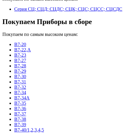
Серия СЦ; СЦД; СЦДС; СЦК; СЦС; СЦСС; СЦСДС
Покупаем Приборы в сборе
Покупаем по самым высоким ценам:
В7-20
В7-22,А
В7-23
В7-27
В7-28
В7-29
В7-30
В7-31
В7-32
В7-34
В7-34А
В7-35
В7-36
В7-37
В7-38
В7-39
В7-40/1,2,3,4,5