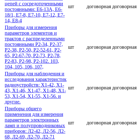
цепей с сосредоточенными
шт
договорная
договорная
постоянными: Е6-13А, Е6-
18/1, Е7-8, Е7-10, Е7-12, Е7-
14, Е8-4
Приборы для измерения
параметров элементов и
трактов с распределенными
постоянными Р2-34, Р2-37,
шт
договорная
договорная
Р2-38, Р2-50, Р2-52-61, Р2-
65, Р2-67-70, Р2-73, Р2-78,
Р2-83, Р2-98, Р2-102. 103,
104, 105, 106, 107,
Приборы для наблюдения и
исследования характеристик
радиоустройств: Х1-42, Х1-
шт
договорная
договорная
43, Х1-46, Х1-47, Х1-48, Х1-
53, Х1-54, Х1-55, Х1-56. и
другие.
Приборы общего
применения для измерения
параметров электронных
шт
договорная
договорная
ламп и полупроводниковых
приборов: Л2-42, Л2-56, Л2-
68, Л2-69, Л2-70, Л2-71