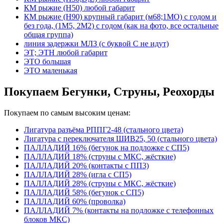
КМ рыжие (Н50) любой габарит
КМ рыжие (Н90) крупный габарит (м68;1МО) с годом и
без года, (1М5, 2М2) с годом (как на фото, все остальные
общая группа)
линия задержки МЛЗ (с буквой С не идут)
ЭТ; ЭТН любой габарит
ЭТО большая
ЭТО маленькая
Покупаем Бегунки, Струны, Реохорды
Покупаем по самым высоким ценам:
Лигатура разъёма РППГ2-48 (стального цвета)
Лигатура с переключателя ШИВ25, 50 (стального цвета)
ПАЛЛАДИЙ 16% (бегунок на подложке с СП5)
ПАЛЛАДИЙ 18% (струны с МКС, жёсткие)
ПАЛЛАДИЙ 20% (контакты с ПП3)
ПАЛЛАДИЙ 28% (игла с СП5)
ПАЛЛАДИЙ 28% (струны с МКС, жёсткие)
ПАЛЛАДИЙ 58% (бегунок с СП5)
ПАЛЛАДИЙ 60% (проволка)
ПАЛЛАДИЙ 7% (контакты на подложке с телефонных
блоков МКС)