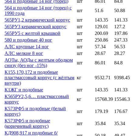
564 и подобные 14 ног (торец)
шт
86.01
84.8
564 и подобные 14 ног (торец) с
шт
51.6
50.88
1990 года
565РУ1,2 керамический корпус
шт
143.35
141.33
565РУ3 керамический корпус
шт
129.01
127.2
565РУ5 с желтой крышкой
шт
200.69
197.86
580 и подобные 40 ног
шт
250.86
247.33
АЛС крупные 14 ног
шт
57.34
56.53
АЛС мелкие 8 ног
шт
28.67
28.27
АОТы, АОДы с желтым ободком
шт
86.01
84.8
снизу (без ног -15%)
К155,170,172 и подобные
пластмассовый корпус (с жёлтым
кг
9532.71
9398.45
внутри)
К1ЖГ и подобные
шт
143.35
141.33
К565РУ2,5,6… пластмассовый
кг
15768.39
15546.3
корпус
К573РФ5 и подобные (белый
шт
179.19
176.67
корпус)
К573РФ5 и подобные
шт
35.84
35.34
(коричневый корпус)
КД908,917 и подобные б/
шт
50.18
49.47