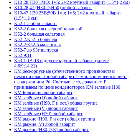
К10-28 Н30 1МО; 1м5; 2м2 крупный габарит (1,5*1,2 см)
К10-28;47 (Н30;D;Н50) любой габарит
К10-47 Н30 25В;50В 1мо; 1м5; 2м2 крупный габарит
(1,5*1,2 см)
К52-1 любой габарит
К52-2 большая с черной крышкой
К52-2 большая салатовая
К52-2;К52-5 большая
К52-2;К52-5 маленькая
К52-7 до 93г выпуска
К52-9;11
К53-1;1А;18 и другие крупный габарит (кроме
4;6;9;14:21)
КМ бескорпусные (отечественного производства)
немагнитные. Любой габарит.Тёмно коричневого цвета,
с содержанием Pd; Светлые, с содержанием Pt,
принимаем по цене конденсаторов КМ зеленые Н30
КМ Болгария любой габарит
КМ зелёные (D) любой габарит
КМ зелёные (H90, F и ост.) общая группа
КМ зелёные (V) любой габарит
КМ зелёные (Н30) любой габарит
КМ рыжие (H90, F и ост.) общая группа
КМ рыжие (V) любой габарит
КМ рыжие (Н30;D;E) любой габарит