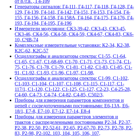
от 87г.в. , Г4-109
Гeнepaтopы cигнaлoв: Г4-111, Г4-117, Г4-118, Г4-128, Г4-
129, Г4-139, Г4-141, Г4-142, Г4-151, Г4-153, Г4-154, Г4-
155, Г4-156, Г4-158, Г4-158А, Г4-164, Г4-175, Г4-176, Г4-
193, Г4-194, Г4-195, Г4-196
Измерители модуляции: СК3-39-42, СК3-43, СК3-45,
СК3-46, СК4-56, СК4-58, СК4-59, СК4-67, СК4-83, СК6-
10, СЧВ-74
Комплексные измерительные установки: К2-34, К2-38,
К2С-62, К2С-57
Осциллографы и анализаторы спектра: С1-55, С1-64,
С1-65, С1-67, С1-68-69, С1-70, С1-71, С1-73, С1-74, С1-
75, С1-76, С1-78, С1-79, С1-81, С1-82, С1-83, С1-85, С1-
91, С1-92, С1-93, С1-96, С1-97, С1-98,
Осциллографы и анализаторы спектра: С1-99, С1-102,
С1-103, С1-104, С1-107, С1-108, С1-115, С1-117, С1-
117/1, С1-120, С1-122, С1-125, С1-127, С2-23, С4-25-28,
С4-60, С4-73, С4-74, С4-82, С4-85, С502/3,
Приборы для измерения параметров компонентов и
цепей с сосредоточенными постоянными: Е6-13А, Е6-
18/1, Е7-8, Е7-10, Е7-12, Е7-14, Е8-4
Приборы для измерения параметров элементов и
трактов с распределенными постоянными Р2-34, Р2-37,
Р2-38, Р2-50, Р2-52-61, Р2-65, Р2-67-70, Р2-73, Р2-78, Р2-
83, Р2-98, Р2-102. 103, 104, 105, 106, 107,