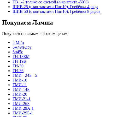
ТВ 1-2 только со схемой (4 контакта -50%)
ШИВ 25 (с контактами Пли10). Гребёнка 4 ряда
ШИВ 50 (с контактами Пли10). Гребёнка 8 рядов
Покупаем Лампы
Покупаем по самым высоким ценам:
5 МГц
6ж49п-дру
6п45с
ГИ-18БМ
ГИ-19Б
ГИ-30
ГИ-36
ГМИ - 24Б - 5
ГМИ-10
ГМИ-11
ГМИ-14Б
ГМИ-20
ГМИ-21-1
ГМИ-26Б
ГМИ-29А-1
ГМИ-29Б-1