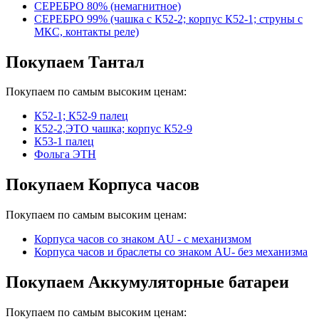
СЕРЕБРО 80% (немагнитное)
СЕРЕБРО 99% (чашка с К52-2; корпус К52-1; струны с
МКС, контакты реле)
Покупаем Тантал
Покупаем по самым высоким ценам:
К52-1; К52-9 палец
К52-2,ЭТО чашка; корпус К52-9
К53-1 палец
Фольга ЭТН
Покупаем Корпуса часов
Покупаем по самым высоким ценам:
Корпуса часов cо знаком AU - с механизмом
Корпуса часов и браслеты со знаком AU- без механизма
Покупаем Аккумуляторные батареи
Покупаем по самым высоким ценам: