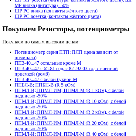
МР вилка (лигатура) -50%
ШР РС вилка (контакты жёлтого цвета)
ШР РС розетка (контакты жёлтого цвета)
Покупаем Резисторы, потенциометры
Покупаем по самым высоким ценам:
Потенциометр серия ПТП; ПЛП (цена зависит от
номинала)
ПП3-40...47 остальные кроме М
ПП3-40...47 с 65-81 год, с 82 -92.03 год с военной
приемкой (ромб)
ПП3-40...47 с белой буквой М
ППБЛ-В; ППБН-В (R 5 кОм)
ППМЛ-И; ППМЛ-ИМ; ППМЛ-М (R 1 кОм), с белой
надписью -50%
ППМЛ-И; ППМЛ-ИМ; ППМЛ-М (R 10 кОм), с белой
надписью -50%
ППМЛ-И; ППМЛ-ИМ; ППМЛ-М (R 2 кОм), с белой
надписью -50%
ППМЛ-И; ППМЛ-ИМ; ППМЛ-М (R 20 кОм), с белой
надписью -50%
ППМЛ-И; ППМЛ-ИМ; ППМЛ-М (R 40 кОм), с белой