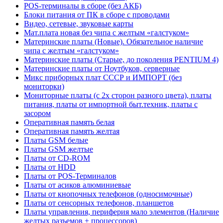
POS-терминалы в сборе (без АКБ)
Блоки питания от ПК в сборе с проводами
Видео, сетевые, звуковые карты
Мат.плата новая без чипа с желтым «галстуком»
Материнские платы (Новые). Обязательное наличие
чипа с желтым «галстуком»
Материнские платы (Старые, до поколения PENTIUM 4)
Материнские платы от Ноутбуков, серверные
Микс приборных плат СССР и ИМПОРТ (без
мониторки)
Мониторные платы (с 2х сторон разного цвета), платы
питания, платы от импортной быт.техник, платы с
засором
Оперативная память белая
Оперативная память желтая
Платы GSM белые
Платы GSM желтые
Платы от CD-ROM
Платы от HDD
Платы от POS-Терминалов
Платы от асиков алюминиевые
Платы от кнопочных телефонов (односимочные)
Платы от сенсорных телефонов, планшетов
Платы управления, периферия мало элементов (Наличие
желтых разъемов + процессоров)