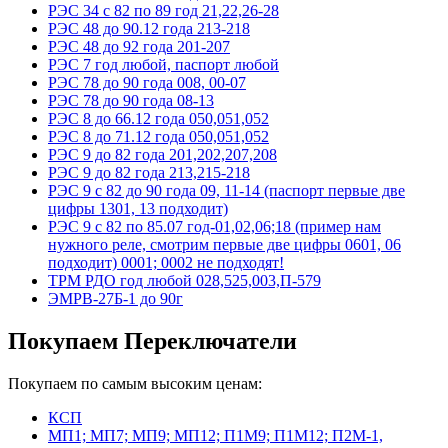
РЭС 34 с 82 по 89 год 21,22,26-28
РЭС 48 до 90.12 года 213-218
РЭС 48 до 92 года 201-207
РЭС 7 год любой, паспорт любой
РЭС 78 до 90 года 008, 00-07
РЭС 78 до 90 года 08-13
РЭС 8 до 66.12 года 050,051,052
РЭС 8 до 71.12 года 050,051,052
РЭС 9 до 82 года 201,202,207,208
РЭС 9 до 82 года 213,215-218
РЭС 9 с 82 до 90 года 09, 11-14 (паспорт первые две
цифры 1301, 13 подходит)
РЭС 9 с 82 по 85.07 год-01,02,06;18 (пример нам
нужного реле, смотрим первые две цифры 0601, 06
подходит) 0001; 0002 не подходят!
ТРМ РДО год любой 028,525,003,П-579
ЭМРВ-27Б-1 до 90г
Покупаем Переключатели
Покупаем по самым высоким ценам:
КСП
МП1; МП7; МП9; МП12; П1М9; П1М12; П2М-1,