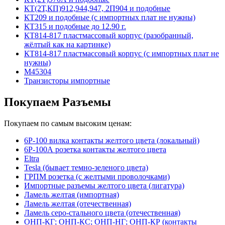
КТ(2Т,КП)912,944,947, 2П904 и подобные
КТ209 и подобные (с импортных плат не нужны)
КТ315 и подобные до 12.90 г.
КТ814-817 пластмассовый корпус (разобранный,
жёлтый как на картинке)
КТ814-817 пластмассовый корпус (с импортных плат не
нужны)
М45304
Транзисторы импортные
Покупаем Разъемы
Покупаем по самым высоким ценам:
6Р-100 вилка контакты желтого цвета (локальный)
6Р-100А розетка контакты желтого цвета
Eltra
Tesla (бывает темно-зеленого цвета)
ГРПМ розетка (с желтыми проволочками)
Импортные разъемы желтого цвета (лигатура)
Ламель желтая (импортная)
Ламель желтая (отечественная)
Ламель серо-стального цвета (отечественная)
ОНП-КГ; ОНП-КС; ОНП-НГ; ОНП-КР (контакты