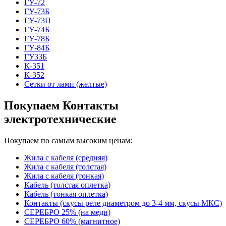
ГУ-72
ГУ-73Б
ГУ-73П
ГУ-74Б
ГУ-78Б
ГУ-84Б
ГУ33Б
К-351
К-352
Сетки от ламп (желтые)
Покупаем Контакты
электротехнические
Покупаем по самым высоким ценам:
Жила с кабеля (средняя)
Жила с кабеля (толстая)
Жила с кабеля (тонкая)
Кабель (толстая оплетка)
Кабель (тонкая оплетка)
Контакты (скусы реле диаметром до 3-4 мм, скусы МКС)
СЕРЕБРО 25% (на меди)
СЕРЕБРО 60% (магнитное)