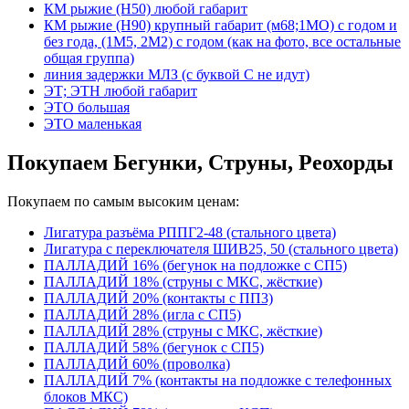
КМ рыжие (Н50) любой габарит
КМ рыжие (Н90) крупный габарит (м68;1МО) с годом и
без года, (1М5, 2М2) с годом (как на фото, все остальные
общая группа)
линия задержки МЛЗ (с буквой С не идут)
ЭТ; ЭТН любой габарит
ЭТО большая
ЭТО маленькая
Покупаем Бегунки, Струны, Реохорды
Покупаем по самым высоким ценам:
Лигатура разъёма РППГ2-48 (стального цвета)
Лигатура с переключателя ШИВ25, 50 (стального цвета)
ПАЛЛАДИЙ 16% (бегунок на подложке с СП5)
ПАЛЛАДИЙ 18% (струны с МКС, жёсткие)
ПАЛЛАДИЙ 20% (контакты с ПП3)
ПАЛЛАДИЙ 28% (игла с СП5)
ПАЛЛАДИЙ 28% (струны с МКС, жёсткие)
ПАЛЛАДИЙ 58% (бегунок с СП5)
ПАЛЛАДИЙ 60% (проволка)
ПАЛЛАДИЙ 7% (контакты на подложке с телефонных
блоков МКС)