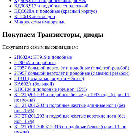
КД908,917 и подобные б/подложек
КД908,917 и подобные с/подложкой
КДС628А и подобные (красный корпус)
КТС613 желтое дно
Микросхемы импортные
Покупаем Транзисторы, диоды
Покупаем по самым высоким ценам:
2П602А; КТ919 и подобные
2Т866А и подобные
2Т957 большой вертолёт и подобные (с жёлтой резьбой)
2Т957 большой вертолёт и подобные (с медной резьбой)
ГТ311 (вскрытые, внутри жёлтые)
КА602А (большой)
КПС104 и подобные (без ног -15%)
КТ(2Т)201,203 и подобные белые до 1993 года (серия ГТ
не нужна)
КТ(2Т)201,203 и подобные желтые длинные ноги (без
ног -15%)
КТ(2Т)201,203 и подобные желтые короткие ноги (без
ног -15%)
КТ(2Т)301,306,312,316 и подобные белые (серия ГТ не
нужна)