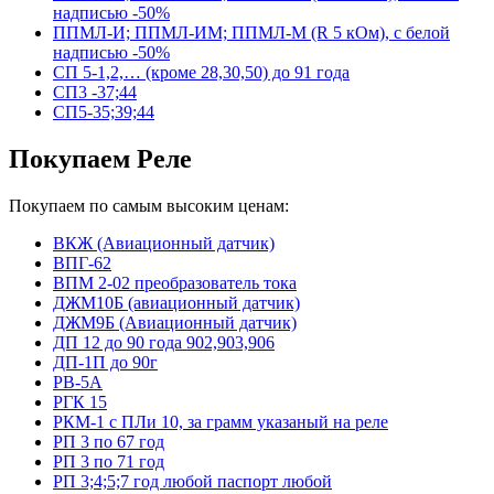
надписью -50%
ППМЛ-И; ППМЛ-ИМ; ППМЛ-М (R 5 кОм), с белой
надписью -50%
СП 5-1,2,… (кроме 28,30,50) до 91 года
СП3 -37;44
СП5-35;39;44
Покупаем Реле
Покупаем по самым высоким ценам:
ВКЖ (Авиационный датчик)
ВПГ-62
ВПМ 2-02 преобразователь тока
ДЖМ10Б (авиационный датчик)
ДЖМ9Б (Авиационный датчик)
ДП 12 до 90 года 902,903,906
ДП-1П до 90г
РВ-5А
РГК 15
РКМ-1 с ПЛи 10, за грамм указаный на реле
РП 3 по 67 год
РП 3 по 71 год
РП 3;4;5;7 год любой паспорт любой