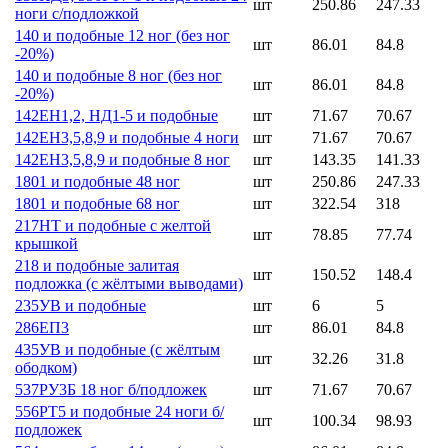
шт
250.86
247.33
ноги с/подложкой
140 и подобные 12 ног (без ног
шт
86.01
84.8
-20%)
140 и подобные 8 ног (без ног
шт
86.01
84.8
-20%)
142ЕН1,2, НД1-5 и подобные
шт
71.67
70.67
142ЕН3,5,8,9 и подобные 4 ноги
шт
71.67
70.67
142ЕН3,5,8,9 и подобные 8 ног
шт
143.35
141.33
1801 и подобные 48 ног
шт
250.86
247.33
1801 и подобные 68 ног
шт
322.54
318
217НТ и подобные с желтой
шт
78.85
77.74
крышкой
218 и подобные залитая
шт
150.52
148.4
подложка (с жёлтыми выводами)
235УВ и подобные
шт
6
5
286ЕП3
шт
86.01
84.8
435УВ и подобные (с жёлтым
шт
32.26
31.8
ободком)
537РУ3Б 18 ног б/подложек
шт
71.67
70.67
556РТ5 и подобные 24 ноги б/
шт
100.34
98.93
подложек