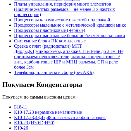
Платы управления, периферия много элементов
(Наличие желтых разъемов + не менее 3-х желтых
процессоров)
Процессоры керамические с желтой подложкой
Процессоры маленькие с металлической крышкой микс
Процессоры пластиковые (Чёрные)
Процессоры пластиковые большие без металл. крышки
Системные блоки ПК комплектные
Срезка с плат (радиодетали) МЛТ,
Диоды,КТ,микросхемы, а также СП и Реле до 3 см. Не
принимаем: переключатели, лампы, конденсаторы э/
лит., карболитовые ШР и МНЦ разъемы, СП и реле
более 3см
Телефоны, планшеты в сборе (без АКБ)
Покупаем Конденсаторы
Покупаем по самым высоким ценам:
Б18-11
К10-17,23 керамика немагнитные
К10-17;23;43;47;48 пластмасса любой габарит
К10-23 (Н30;D;Н50)
К10-26