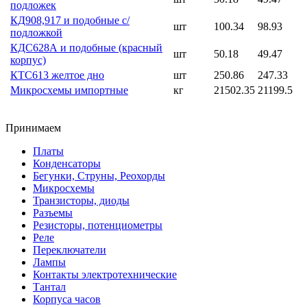
подложек
КД908,917 и подобные с/
шт
100.34
98.93
подложкой
КДС628А и подобные (красный
шт
50.18
49.47
корпус)
КТС613 желтое дно
шт
250.86
247.33
Микросхемы импортные
кг
21502.35
21199.5
Принимаем
Платы
Конденсаторы
Бегунки, Струны, Реохорды
Микросхемы
Транзисторы, диоды
Разъемы
Резисторы, потенциометры
Реле
Переключатели
Лампы
Контакты электротехнические
Тантал
Корпуса часов