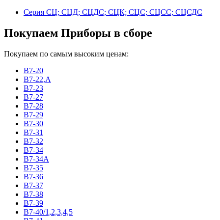
Серия СЦ; СЦД; СЦДС; СЦК; СЦС; СЦСС; СЦСДС
Покупаем Приборы в сборе
Покупаем по самым высоким ценам:
В7-20
В7-22,А
В7-23
В7-27
В7-28
В7-29
В7-30
В7-31
В7-32
В7-34
В7-34А
В7-35
В7-36
В7-37
В7-38
В7-39
В7-40/1,2,3,4,5