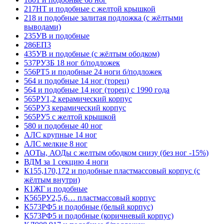
217НТ и подобные с желтой крышкой
218 и подобные залитая подложка (с жёлтыми
выводами)
235УВ и подобные
286ЕП3
435УВ и подобные (с жёлтым ободком)
537РУ3Б 18 ног б/подложек
556РТ5 и подобные 24 ноги б/подложек
564 и подобные 14 ног (торец)
564 и подобные 14 ног (торец) с 1990 года
565РУ1,2 керамический корпус
565РУ3 керамический корпус
565РУ5 с желтой крышкой
580 и подобные 40 ног
АЛС крупные 14 ног
АЛС мелкие 8 ног
АОТы, АОДы с желтым ободком снизу (без ног -15%)
ВДМ за 1 секцию 4 ноги
К155,170,172 и подобные пластмассовый корпус (с
жёлтым внутри)
К1ЖГ и подобные
К565РУ2,5,6… пластмассовый корпус
К573РФ5 и подобные (белый корпус)
К573РФ5 и подобные (коричневый корпус)