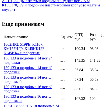
АОТы, АОДы с желтым ободком снизу (без ног -15%)
К155,170,172 и подобные пластмассовый корпус (с жёлтым
внутри)
Еще принимаем
ОПТ,
Розница,
Наименование
Ед. изм.
руб.
руб.
1002ПР2, 519РЕ, К1107,
КМ155ИД9, К145ИК12Б,
шт
100.34
98.93
К145ИК4 и подобные
130,133 и подобные 14 ног 2/
шт
143.35
141.33
подложки
130,133 и подобные 14 ног б/
шт
35.84
35.34
подложек
130,133 и подобные 14 ног с/
шт
57.34
56.53
подложкой
130,133 и подобные 16 ног б/
шт
86.01
84.8
подложек
130,133 и подобные 16 ног с/
шт
107.52
106
подложкой
133ИД3; 556РТ7-1 и подобные 24