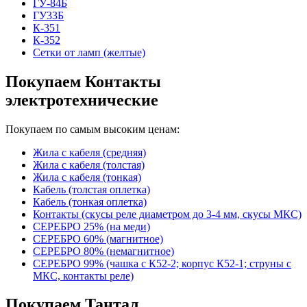
ГУ-84Б
ГУ33Б
К-351
К-352
Сетки от ламп (желтые)
Покупаем Контакты
электротехнические
Покупаем по самым высоким ценам:
Жила с кабеля (средняя)
Жила с кабеля (толстая)
Жила с кабеля (тонкая)
Кабель (толстая оплетка)
Кабель (тонкая оплетка)
Контакты (скусы реле диаметром до 3-4 мм, скусы МКС)
СЕРЕБРО 25% (на меди)
СЕРЕБРО 60% (магнитное)
СЕРЕБРО 80% (немагнитное)
СЕРЕБРО 99% (чашка с К52-2; корпус К52-1; струны с
МКС, контакты реле)
Покупаем Тантал