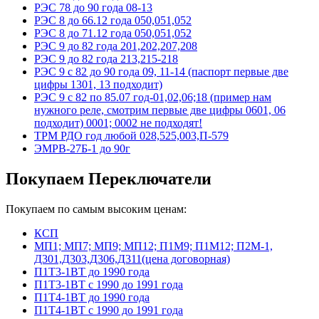
РЭС 78 до 90 года 08-13
РЭС 8 до 66.12 года 050,051,052
РЭС 8 до 71.12 года 050,051,052
РЭС 9 до 82 года 201,202,207,208
РЭС 9 до 82 года 213,215-218
РЭС 9 с 82 до 90 года 09, 11-14 (паспорт первые две
цифры 1301, 13 подходит)
РЭС 9 с 82 по 85.07 год-01,02,06;18 (пример нам
нужного реле, смотрим первые две цифры 0601, 06
подходит) 0001; 0002 не подходят!
ТРМ РДО год любой 028,525,003,П-579
ЭМРВ-27Б-1 до 90г
Покупаем Переключатели
Покупаем по самым высоким ценам:
КСП
МП1; МП7; МП9; МП12; П1М9; П1М12; П2М-1,
Д301,Д303,Д306,Д311(цена договорная)
П1Т3-1ВТ до 1990 года
П1Т3-1ВТ с 1990 до 1991 года
П1Т4-1ВТ до 1990 года
П1Т4-1ВТ с 1990 до 1991 года