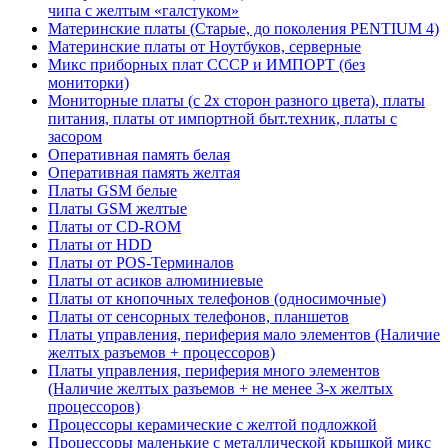
чипа с желтым «галстуком»
Материнские платы (Старые, до поколения PENTIUM 4)
Материнские платы от Ноутбуков, серверные
Микс приборных плат СССР и ИМПОРТ (без
мониторки)
Мониторные платы (с 2х сторон разного цвета), платы
питания, платы от импортной быт.техник, платы с
засором
Оперативная память белая
Оперативная память желтая
Платы GSM белые
Платы GSM желтые
Платы от CD-ROM
Платы от HDD
Платы от POS-Терминалов
Платы от асиков алюминиевые
Платы от кнопочных телефонов (односимочные)
Платы от сенсорных телефонов, планшетов
Платы управления, периферия мало элементов (Наличие
желтых разъемов + процессоров)
Платы управления, периферия много элементов
(Наличие желтых разъемов + не менее 3-х желтых
процессоров)
Процессоры керамические с желтой подложкой
Процессоры маленькие с металлической крышкой микс