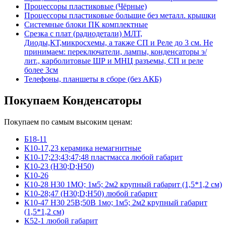
Процессоры пластиковые (Чёрные)
Процессоры пластиковые большие без металл. крышки
Системные блоки ПК комплектные
Срезка с плат (радиодетали) МЛТ,
Диоды,КТ,микросхемы, а также СП и Реле до 3 см. Не
принимаем: переключатели, лампы, конденсаторы э/
лит., карболитовые ШР и МНЦ разъемы, СП и реле
более 3см
Телефоны, планшеты в сборе (без АКБ)
Покупаем Конденсаторы
Покупаем по самым высоким ценам:
Б18-11
К10-17,23 керамика немагнитные
К10-17;23;43;47;48 пластмасса любой габарит
К10-23 (Н30;D;Н50)
К10-26
К10-28 Н30 1МО; 1м5; 2м2 крупный габарит (1,5*1,2 см)
К10-28;47 (Н30;D;Н50) любой габарит
К10-47 Н30 25В;50В 1мо; 1м5; 2м2 крупный габарит
(1,5*1,2 см)
К52-1 любой габарит