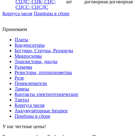
СЦДС; СЦК; СЦС;
шт
договорная
договорная
СЦСС; СЦСДС
Корпуса часов
Приборы в сборе
Принимаем
Платы
Конденсаторы
Бегунки, Струны, Реохорды
Микросхемы
Транзисторы, диоды
Разъемы
Резисторы, потенциометры
Реле
Переключатели
Лампы
Контакты электротехнические
Тантал
Корпуса часов
Аккумуляторные батареи
Приборы в сборе
У нас честные цены!