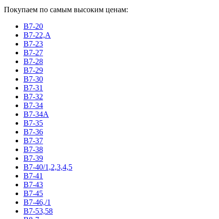
Покупаем по самым высоким ценам:
В7-20
В7-22,А
В7-23
В7-27
В7-28
В7-29
В7-30
В7-31
В7-32
В7-34
В7-34А
В7-35
В7-36
В7-37
В7-38
В7-39
В7-40/1,2,3,4,5
В7-41
В7-43
В7-45
В7-46,/1
В7-53,58