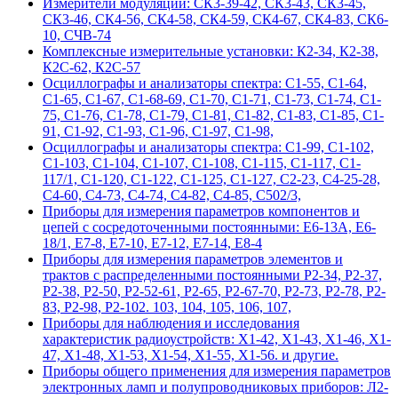
Измерители модуляции: СК3-39-42, СК3-43, СК3-45,
СК3-46, СК4-56, СК4-58, СК4-59, СК4-67, СК4-83, СК6-
10, СЧВ-74
Комплексные измерительные установки: К2-34, К2-38,
К2С-62, К2С-57
Осциллографы и анализаторы спектра: С1-55, С1-64,
С1-65, С1-67, С1-68-69, С1-70, С1-71, С1-73, С1-74, С1-
75, С1-76, С1-78, С1-79, С1-81, С1-82, С1-83, С1-85, С1-
91, С1-92, С1-93, С1-96, С1-97, С1-98,
Осциллографы и анализаторы спектра: С1-99, С1-102,
С1-103, С1-104, С1-107, С1-108, С1-115, С1-117, С1-
117/1, С1-120, С1-122, С1-125, С1-127, С2-23, С4-25-28,
С4-60, С4-73, С4-74, С4-82, С4-85, С502/3,
Приборы для измерения параметров компонентов и
цепей с сосредоточенными постоянными: Е6-13А, Е6-
18/1, Е7-8, Е7-10, Е7-12, Е7-14, Е8-4
Приборы для измерения параметров элементов и
трактов с распределенными постоянными Р2-34, Р2-37,
Р2-38, Р2-50, Р2-52-61, Р2-65, Р2-67-70, Р2-73, Р2-78, Р2-
83, Р2-98, Р2-102. 103, 104, 105, 106, 107,
Приборы для наблюдения и исследования
характеристик радиоустройств: Х1-42, Х1-43, Х1-46, Х1-
47, Х1-48, Х1-53, Х1-54, Х1-55, Х1-56. и другие.
Приборы общего применения для измерения параметров
электронных ламп и полупроводниковых приборов: Л2-