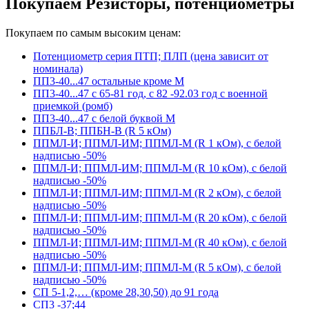
Покупаем Резисторы, потенциометры
Покупаем по самым высоким ценам:
Потенциометр серия ПТП; ПЛП (цена зависит от
номинала)
ПП3-40...47 остальные кроме М
ПП3-40...47 с 65-81 год, с 82 -92.03 год с военной
приемкой (ромб)
ПП3-40...47 с белой буквой М
ППБЛ-В; ППБН-В (R 5 кОм)
ППМЛ-И; ППМЛ-ИМ; ППМЛ-М (R 1 кОм), с белой
надписью -50%
ППМЛ-И; ППМЛ-ИМ; ППМЛ-М (R 10 кОм), с белой
надписью -50%
ППМЛ-И; ППМЛ-ИМ; ППМЛ-М (R 2 кОм), с белой
надписью -50%
ППМЛ-И; ППМЛ-ИМ; ППМЛ-М (R 20 кОм), с белой
надписью -50%
ППМЛ-И; ППМЛ-ИМ; ППМЛ-М (R 40 кОм), с белой
надписью -50%
ППМЛ-И; ППМЛ-ИМ; ППМЛ-М (R 5 кОм), с белой
надписью -50%
СП 5-1,2,… (кроме 28,30,50) до 91 года
СП3 -37;44