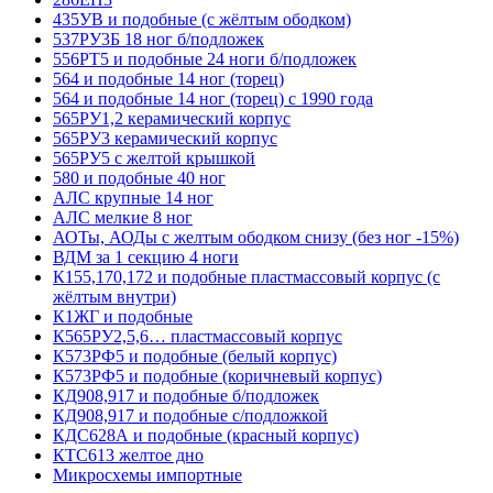
435УВ и подобные (с жёлтым ободком)
537РУ3Б 18 ног б/подложек
556РТ5 и подобные 24 ноги б/подложек
564 и подобные 14 ног (торец)
564 и подобные 14 ног (торец) с 1990 года
565РУ1,2 керамический корпус
565РУ3 керамический корпус
565РУ5 с желтой крышкой
580 и подобные 40 ног
АЛС крупные 14 ног
АЛС мелкие 8 ног
АОТы, АОДы с желтым ободком снизу (без ног -15%)
ВДМ за 1 секцию 4 ноги
К155,170,172 и подобные пластмассовый корпус (с
жёлтым внутри)
К1ЖГ и подобные
К565РУ2,5,6… пластмассовый корпус
К573РФ5 и подобные (белый корпус)
К573РФ5 и подобные (коричневый корпус)
КД908,917 и подобные б/подложек
КД908,917 и подобные с/подложкой
КДС628А и подобные (красный корпус)
КТС613 желтое дно
Микросхемы импортные