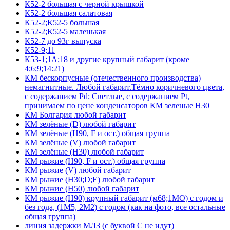
К52-2 большая с черной крышкой
К52-2 большая салатовая
К52-2;К52-5 большая
К52-2;К52-5 маленькая
К52-7 до 93г выпуска
К52-9;11
К53-1;1А;18 и другие крупный габарит (кроме
4;6;9;14:21)
КМ бескорпусные (отечественного производства)
немагнитные. Любой габарит.Тёмно коричневого цвета,
с содержанием Pd; Светлые, с содержанием Pt,
принимаем по цене конденсаторов КМ зеленые Н30
КМ Болгария любой габарит
КМ зелёные (D) любой габарит
КМ зелёные (H90, F и ост.) общая группа
КМ зелёные (V) любой габарит
КМ зелёные (Н30) любой габарит
КМ рыжие (H90, F и ост.) общая группа
КМ рыжие (V) любой габарит
КМ рыжие (Н30;D;E) любой габарит
КМ рыжие (Н50) любой габарит
КМ рыжие (Н90) крупный габарит (м68;1МО) с годом и
без года, (1М5, 2М2) с годом (как на фото, все остальные
общая группа)
линия задержки МЛЗ (с буквой С не идут)