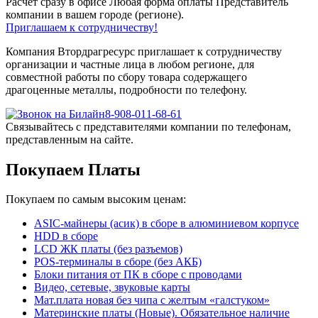
Расчет сразу в офисе
Любая форма оплаты
Представитель
компании в вашем городе (регионе).
Приглашаем к сотрудничеству!
Компания Втордрагресурс приглашает к сотрудничеству
организации и частные лица в любом регионе, для
совместной работы по сбору товара содержащего
драгоценные металлы, подробности по телефону.
8-908-011-68-61
Связывайтесь с представителями компании по телефонам,
представленным на сайте.
Покупаем Платы
Покупаем по самым высоким ценам:
ASIC-майнеры (асик) в сборе в алюминиевом корпусе
HDD в сборе
LCD ЖК платы (без разъемов)
POS-терминалы в сборе (без АКБ)
Блоки питания от ПК в сборе с проводами
Видео, сетевые, звуковые карты
Мат.плата новая без чипа с желтым «галстуком»
Материнские платы (Новые). Обязательное наличие