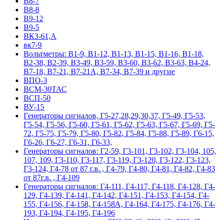
В8-7
В8-8
В9-12
В9-5
ВК3-61,А
вк7-9
Вольтметры: В1-9, В1-12, В1-13, В1-15, В1-16, В1-18,
В2-38, В2-39, В3-49, В3-59, В3-60, В3-62, В3-63, В4-24,
В7-18, В7-21, В7-21А, В7-34, В7-39 и другие
ВПО-3
ВСМ-30ТАС
ВСП-50
ВУ-15
Гeнepaтopы cигнaлoв, Г5-27,28,29,30,37, Г5-49, Г5-53,
Г5-54, Г5-56, Г5-60, Г5-61, Г5-62, Г5-63, Г5-67, Г5-69, Г5-
72, Г5-75, Г5-79, Г5-80, Г5-82, Г5-84, Г5-88, Г5-89, Г6-15,
Г6-26, Г6-27, Г6-31, Г6-33,
Гeнepaтopы cигнaлoв: Г2-59, Г3-101, Г3-102, Г3-104, 105,
107, 109, Г3-110, Г3-117, Г3-119, Г3-120, Г3-122, Г3-123,
Г3-124, Г4-78 от 87 г.в. , Г4-79, Г4-80, Г4-81, Г4-82, Г4-83
от 87г.в. , Г4-109
Гeнepaтopы cигнaлoв: Г4-111, Г4-117, Г4-118, Г4-128, Г4-
129, Г4-139, Г4-141, Г4-142, Г4-151, Г4-153, Г4-154, Г4-
155, Г4-156, Г4-158, Г4-158А, Г4-164, Г4-175, Г4-176, Г4-
193, Г4-194, Г4-195, Г4-196