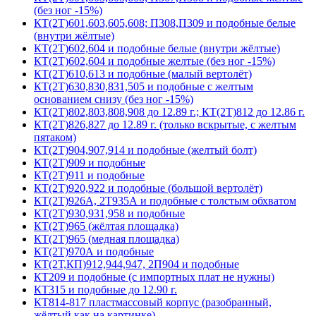
(без ног -15%)
КТ(2Т)601,603,605,608; П308,П309 и подобные белые
(внутри жёлтые)
КТ(2Т)602,604 и подобные белые (внутри жёлтые)
КТ(2Т)602,604 и подобные желтые (без ног -15%)
КТ(2Т)610,613 и подобные (малый вертолёт)
КТ(2Т)630,830,831,505 и подобные с желтым
основанием снизу (без ног -15%)
КТ(2Т)802,803,808,908 до 12.89 г.; КТ(2Т)812 до 12.86 г.
КТ(2Т)826,827 до 12.89 г. (только вскрытые, с желтым
пятаком)
КТ(2Т)904,907,914 и подобные (желтый болт)
КТ(2Т)909 и подобные
КТ(2Т)911 и подобные
КТ(2Т)920,922 и подобные (большой вертолёт)
КТ(2Т)926А, 2Т935А и подобные с толстым обхватом
КТ(2Т)930,931,958 и подобные
КТ(2Т)965 (жёлтая площадка)
КТ(2Т)965 (медная площадка)
КТ(2Т)970А и подобные
КТ(2Т,КП)912,944,947, 2П904 и подобные
КТ209 и подобные (с импортных плат не нужны)
КТ315 и подобные до 12.90 г.
КТ814-817 пластмассовый корпус (разобранный,
жёлтый как на картинке)