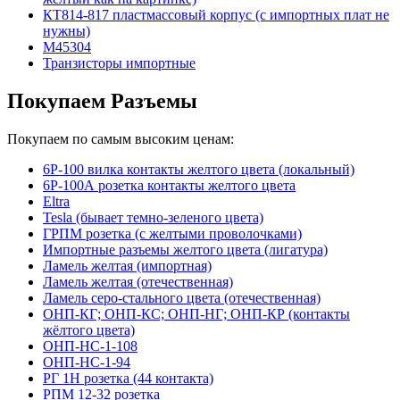
КТ814-817 пластмассовый корпус (с импортных плат не
нужны)
М45304
Транзисторы импортные
Покупаем Разъемы
Покупаем по самым высоким ценам:
6Р-100 вилка контакты желтого цвета (локальный)
6Р-100А розетка контакты желтого цвета
Eltra
Tesla (бывает темно-зеленого цвета)
ГРПМ розетка (с желтыми проволочками)
Импортные разъемы желтого цвета (лигатура)
Ламель желтая (импортная)
Ламель желтая (отечественная)
Ламель серо-стального цвета (отечественная)
ОНП-КГ; ОНП-КС; ОНП-НГ; ОНП-КР (контакты
жёлтого цвета)
ОНП-НС-1-108
ОНП-НС-1-94
РГ 1Н розетка (44 контакта)
РПМ 12-32 розетка