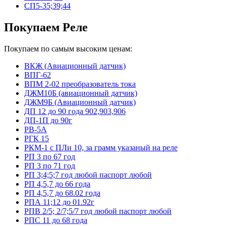
СП5-35;39;44
Покупаем Реле
Покупаем по самым высоким ценам:
ВКЖ (Авиационный датчик)
ВПГ-62
ВПМ 2-02 преобразователь тока
ДЖМ10Б (авиационный датчик)
ДЖМ9Б (Авиационный датчик)
ДП 12 до 90 года 902,903,906
ДП-1П до 90г
РВ-5А
РГК 15
РКМ-1 с ПЛи 10, за грамм указаный на реле
РП 3 по 67 год
РП 3 по 71 год
РП 3;4;5;7 год любой паспорт любой
РП 4,5,7 до 66 года
РП 4,5,7 до 68.02 года
РПА 11;12 до 01.92г
РПВ 2/5; 2/7;5/7 год любой паспорт любой
РПС 11 до 68 года