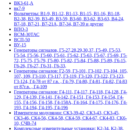
ВК3-61,А
вк7-9
Вольтметры: В1-9, В1-12, В1-13, В1-15, В1-16, В1-18,
В2-38, В2-39, В3-49, В3-59, В3-60, В3-62, В3-63, В4-24,
В7-18, В7-21, В7-21А, В7-34, В7-39 и другие
ВПО-3
ВСМ-30ТАС
ВСП-50
ВУ-15
Гeнepaтopы cигнaлoв, Г5-27,28,29,30,37, Г5-49, Г5-53,
Г5-54, Г5-56, Г5-60, Г5-61, Г5-62, Г5-63, Г5-67, Г5-69, Г5-
72, Г5-75, Г5-79, Г5-80, Г5-82, Г5-84, Г5-88, Г5-89, Г6-15,
Г6-26, Г6-27, Г6-31, Г6-33,
Гeнepaтopы cигнaлoв: Г2-59, Г3-101, Г3-102, Г3-104, 105,
107, 109, Г3-110, Г3-117, Г3-119, Г3-120, Г3-122, Г3-123,
Г3-124, Г4-78 от 87 г.в. , Г4-79, Г4-80, Г4-81, Г4-82, Г4-83
от 87г.в. , Г4-109
Гeнepaтopы cигнaлoв: Г4-111, Г4-117, Г4-118, Г4-128, Г4-
129, Г4-139, Г4-141, Г4-142, Г4-151, Г4-153, Г4-154, Г4-
155, Г4-156, Г4-158, Г4-158А, Г4-164, Г4-175, Г4-176, Г4-
193, Г4-194, Г4-195, Г4-196
Измерители модуляции: СК3-39-42, СК3-43, СК3-45,
СК3-46, СК4-56, СК4-58, СК4-59, СК4-67, СК4-83, СК6-
10, СЧВ-74
Комплексные измерительные установки: К2-34, К2-38,