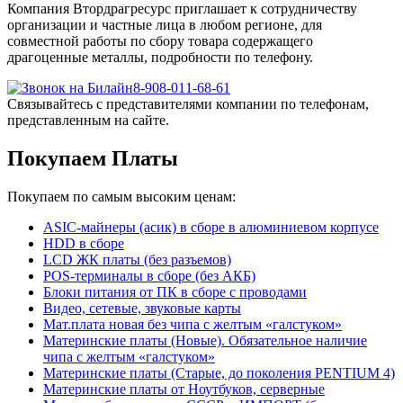
Компания Втордрагресурс приглашает к сотрудничеству
организации и частные лица в любом регионе, для
совместной работы по сбору товара содержащего
драгоценные металлы, подробности по телефону.
8-908-011-68-61
Связывайтесь с представителями компании по телефонам,
представленным на сайте.
Покупаем Платы
Покупаем по самым высоким ценам:
ASIC-майнеры (асик) в сборе в алюминиевом корпусе
HDD в сборе
LCD ЖК платы (без разъемов)
POS-терминалы в сборе (без АКБ)
Блоки питания от ПК в сборе с проводами
Видео, сетевые, звуковые карты
Мат.плата новая без чипа с желтым «галстуком»
Материнские платы (Новые). Обязательное наличие
чипа с желтым «галстуком»
Материнские платы (Старые, до поколения PENTIUM 4)
Материнские платы от Ноутбуков, серверные