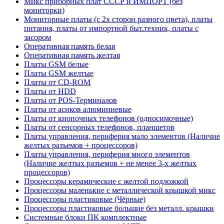
Микс приборных плат СССР и ИМПОРТ (без
мониторки)
Мониторные платы (с 2х сторон разного цвета), платы
питания, платы от импортной быт.техник, платы с
засором
Оперативная память белая
Оперативная память желтая
Платы GSM белые
Платы GSM желтые
Платы от CD-ROM
Платы от HDD
Платы от POS-Терминалов
Платы от асиков алюминиевые
Платы от кнопочных телефонов (односимочные)
Платы от сенсорных телефонов, планшетов
Платы управления, периферия мало элементов (Наличие
желтых разъемов + процессоров)
Платы управления, периферия много элементов
(Наличие желтых разъемов + не менее 3-х желтых
процессоров)
Процессоры керамические с желтой подложкой
Процессоры маленькие с металлической крышкой микс
Процессоры пластиковые (Чёрные)
Процессоры пластиковые большие без металл. крышки
Системные блоки ПК комплектные