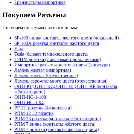
Транзисторы импортные
Покупаем Разъемы
Покупаем по самым высоким ценам:
6Р-100 вилка контакты желтого цвета (локальный)
6Р-100А розетка контакты желтого цвета
Eltra
Tesla (бывает темно-зеленого цвета)
ГРПМ розетка (с желтыми проволочками)
Импортные разъемы желтого цвета (лигатура)
Ламель желтая (импортная)
Ламель желтая (отечественная)
Ламель серо-стального цвета (отечественная)
ОНП-КГ; ОНП-КС; ОНП-НГ; ОНП-КР (контакты
жёлтого цвета)
ОНП-НС-1-108
ОНП-НС-1-94
РГ 1Н розетка (44 контакта)
РПМ 12-32 розетка
РПМ 23 розетка (контакты жёлтого цвета)
РПМ 7 вилка (контакты жёлтого цвета)
РПМ 7 розетка (контакты жёлтого цвета)