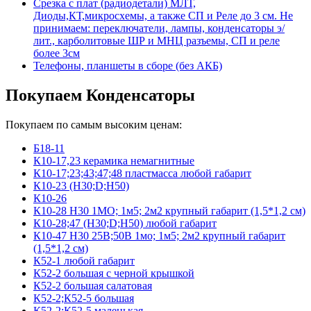
Срезка с плат (радиодетали) МЛТ,
Диоды,КТ,микросхемы, а также СП и Реле до 3 см. Не
принимаем: переключатели, лампы, конденсаторы э/
лит., карболитовые ШР и МНЦ разъемы, СП и реле
более 3см
Телефоны, планшеты в сборе (без АКБ)
Покупаем Конденсаторы
Покупаем по самым высоким ценам:
Б18-11
К10-17,23 керамика немагнитные
К10-17;23;43;47;48 пластмасса любой габарит
К10-23 (Н30;D;Н50)
К10-26
К10-28 Н30 1МО; 1м5; 2м2 крупный габарит (1,5*1,2 см)
К10-28;47 (Н30;D;Н50) любой габарит
К10-47 Н30 25В;50В 1мо; 1м5; 2м2 крупный габарит
(1,5*1,2 см)
К52-1 любой габарит
К52-2 большая с черной крышкой
К52-2 большая салатовая
К52-2;К52-5 большая
К52-2;К52-5 маленькая