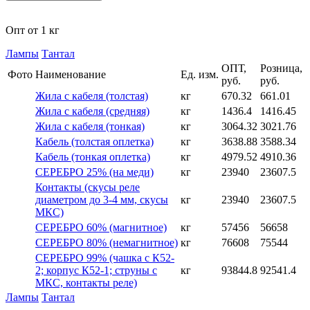
Опт от 1 кг
Лампы
Тантал
ОПТ,
Розница,
Фото
Наименование
Ед. изм.
руб.
руб.
Жила с кабеля (толстая)
кг
670.32
661.01
Жила с кабеля (средняя)
кг
1436.4
1416.45
Жила с кабеля (тонкая)
кг
3064.32
3021.76
Кабель (толстая оплетка)
кг
3638.88
3588.34
Кабель (тонкая оплетка)
кг
4979.52
4910.36
СЕРЕБРО 25% (на меди)
кг
23940
23607.5
Контакты (скусы реле
диаметром до 3-4 мм, скусы
кг
23940
23607.5
МКС)
СЕРЕБРО 60% (магнитное)
кг
57456
56658
СЕРЕБРО 80% (немагнитное)
кг
76608
75544
СЕРЕБРО 99% (чашка с К52-
2; корпус К52-1; струны с
кг
93844.8
92541.4
МКС, контакты реле)
Лампы
Тантал