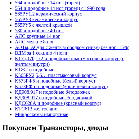
564 и подобные 14 ног (торец)
564 и подобные 14 ног (торец) с 1990 года
565РУ1,2 керамический корпус
565РУ3 керамический корпус
565РУ5 с желтой крышкой
580 и подобные 40 ног
АЛС крупные 14 ног
АЛС мелкие 8 ног
АОТы, АОДы с желтым ободком снизу (без ног -15%)
ВДМ за 1 секцию 4 ноги
К155,170,172 и подобные пластмассовый корпус (с
жёлтым внутри)
К1ЖГ и подобные
К565РУ2,5,6… пластмассовый корпус
К573РФ5 и подобные (белый корпус)
К573РФ5 и подобные (коричневый корпус)
КД908,917 и подобные б/подложек
КД908,917 и подобные с/подложкой
КДС628А и подобные (красный корпус)
КТС613 желтое дно
Микросхемы импортные
Покупаем Транзисторы, диоды