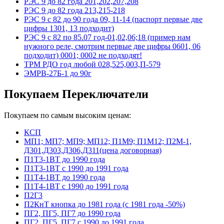
РЭС 9 до 82 года 201,202,207,208
РЭС 9 до 82 года 213,215-218
РЭС 9 с 82 до 90 года 09, 11-14 (паспорт первые две
цифры 1301, 13 подходит)
РЭС 9 с 82 по 85.07 год-01,02,06;18 (пример нам
нужного реле, смотрим первые две цифры 0601, 06
подходит) 0001; 0002 не подходят!
ТРМ РДО год любой 028,525,003,П-579
ЭМРВ-27Б-1 до 90г
Покупаем Переключатели
Покупаем по самым высоким ценам:
КСП
МП1; МП7; МП9; МП12; П1М9; П1М12; П2М-1,
Д301,Д303,Д306,Д311(цена договорная)
П1Т3-1ВТ до 1990 года
П1Т3-1ВТ с 1990 до 1991 года
П1Т4-1ВТ до 1990 года
П1Т4-1ВТ с 1990 до 1991 года
П2Г3
П2КнТ кнопка до 1981 года (с 1981 года -50%)
ПГ2, ПГ5, ПГ7 до 1990 года
ПГ2, ПГ5, ПГ7 с 1990 до 1991 года