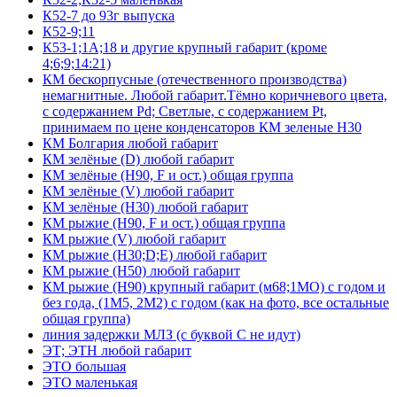
К52-7 до 93г выпуска
К52-9;11
К53-1;1А;18 и другие крупный габарит (кроме
4;6;9;14:21)
КМ бескорпусные (отечественного производства)
немагнитные. Любой габарит.Тёмно коричневого цвета,
с содержанием Pd; Светлые, с содержанием Pt,
принимаем по цене конденсаторов КМ зеленые Н30
КМ Болгария любой габарит
КМ зелёные (D) любой габарит
КМ зелёные (H90, F и ост.) общая группа
КМ зелёные (V) любой габарит
КМ зелёные (Н30) любой габарит
КМ рыжие (H90, F и ост.) общая группа
КМ рыжие (V) любой габарит
КМ рыжие (Н30;D;E) любой габарит
КМ рыжие (Н50) любой габарит
КМ рыжие (Н90) крупный габарит (м68;1МО) с годом и
без года, (1М5, 2М2) с годом (как на фото, все остальные
общая группа)
линия задержки МЛЗ (с буквой С не идут)
ЭТ; ЭТН любой габарит
ЭТО большая
ЭТО маленькая