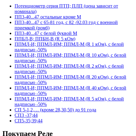
Потенциометр серия ПТП; ПЛП (цена зависит от
номинала)
ПП3-40...47 остальные кроме М
ПП3-40...47 с 65-81 год, с 82 -92.03 год с военной
приемкой (ромб)
ПП3-40...47 с белой буквой М
ППБЛ-В; ППБН-В (R 5 кОм)
ППМЛ-И; ППМЛ-ИМ; ППМЛ-М (R 1 кОм), с белой
надписью -50%
ППМЛ-И; ППМЛ-ИМ; ППМЛ-М (R 10 кОм), с белой
надписью -50%
ППМЛ-И; ППМЛ-ИМ; ППМЛ-М (R 2 кОм), с белой
надписью -50%
ППМЛ-И; ППМЛ-ИМ; ППМЛ-М (R 20 кОм), с белой
надписью -50%
ППМЛ-И; ППМЛ-ИМ; ППМЛ-М (R 40 кОм), с белой
надписью -50%
ППМЛ-И; ППМЛ-ИМ; ППМЛ-М (R 5 кОм), с белой
надписью -50%
СП 5-1,2,… (кроме 28,30,50) до 91 года
СП3 -37;44
СП5-35;39;44
Покупаем Реле