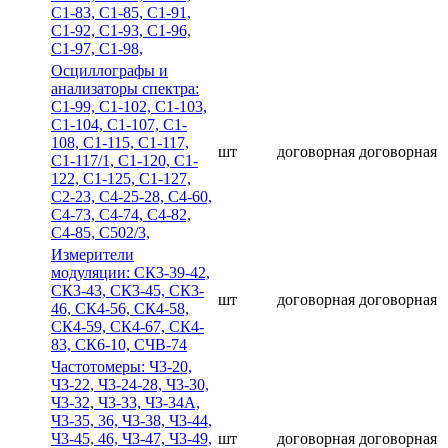
С1-83, С1-85, С1-91,
С1-92, С1-93, С1-96,
С1-97, С1-98,
Осциллографы и
анализаторы спектра:
С1-99, С1-102, С1-103,
С1-104, С1-107, С1-
108, С1-115, С1-117,
шт
договорная
договорная
С1-117/1, С1-120, С1-
122, С1-125, С1-127,
С2-23, С4-25-28, С4-60,
С4-73, С4-74, С4-82,
С4-85, С502/3,
Измерители
модуляции: СК3-39-42,
СК3-43, СК3-45, СК3-
шт
договорная
договорная
46, СК4-56, СК4-58,
СК4-59, СК4-67, СК4-
83, СК6-10, СЧВ-74
Частотомеры: Ч3-20,
Ч3-22, Ч3-24-28, Ч3-30,
Ч3-32, Ч3-33, Ч3-34А,
Ч3-35, 36, Ч3-38, Ч3-44,
Ч3-45, 46, Ч3-47, Ч3-49,
шт
договорная
договорная