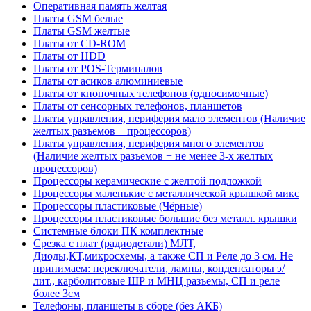
Оперативная память желтая
Платы GSM белые
Платы GSM желтые
Платы от CD-ROM
Платы от HDD
Платы от POS-Терминалов
Платы от асиков алюминиевые
Платы от кнопочных телефонов (односимочные)
Платы от сенсорных телефонов, планшетов
Платы управления, периферия мало элементов (Наличие
желтых разъемов + процессоров)
Платы управления, периферия много элементов
(Наличие желтых разъемов + не менее 3-х желтых
процессоров)
Процессоры керамические с желтой подложкой
Процессоры маленькие с металлической крышкой микс
Процессоры пластиковые (Чёрные)
Процессоры пластиковые большие без металл. крышки
Системные блоки ПК комплектные
Срезка с плат (радиодетали) МЛТ,
Диоды,КТ,микросхемы, а также СП и Реле до 3 см. Не
принимаем: переключатели, лампы, конденсаторы э/
лит., карболитовые ШР и МНЦ разъемы, СП и реле
более 3см
Телефоны, планшеты в сборе (без АКБ)