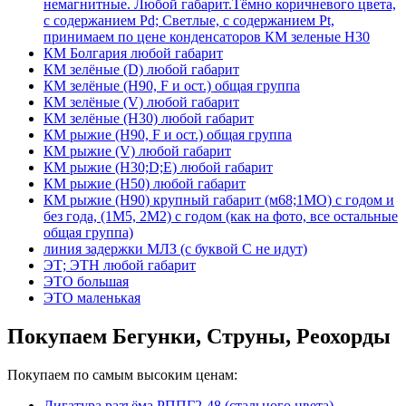
немагнитные. Любой габарит.Тёмно коричневого цвета,
с содержанием Pd; Светлые, с содержанием Pt,
принимаем по цене конденсаторов КМ зеленые Н30
КМ Болгария любой габарит
КМ зелёные (D) любой габарит
КМ зелёные (H90, F и ост.) общая группа
КМ зелёные (V) любой габарит
КМ зелёные (Н30) любой габарит
КМ рыжие (H90, F и ост.) общая группа
КМ рыжие (V) любой габарит
КМ рыжие (Н30;D;E) любой габарит
КМ рыжие (Н50) любой габарит
КМ рыжие (Н90) крупный габарит (м68;1МО) с годом и
без года, (1М5, 2М2) с годом (как на фото, все остальные
общая группа)
линия задержки МЛЗ (с буквой С не идут)
ЭТ; ЭТН любой габарит
ЭТО большая
ЭТО маленькая
Покупаем Бегунки, Струны, Реохорды
Покупаем по самым высоким ценам:
Лигатура разъёма РППГ2-48 (стального цвета)