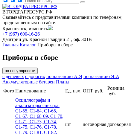
ВТОРДРАГРЕСУРС.РФ
Связывайтесь с представителями компании по телефонам,
представленным на сайте.
Красноярск, изменить
+7 (967) 600-16-26
Дмитрий
ул. Красной Гвардии 21, оф. 301В
Главная
Каталог
Приборы в сборе
Приборы в сборе
по популярности
с дешевых
с дорогих
по названию А-Я
по названию Я-А
Аккумуляторные батареи
Платы
Розница,
Фото
Наименование
Ед. изм.
ОПТ, руб.
руб.
Осциллографы и
анализаторы спектра:
С1-55, С1-64, С1-65,
С1-67, С1-68-69, С1-70,
С1-71, С1-73, С1-74,
шт
договорная
договорная
С1-75, С1-76, С1-78,
С1-79, С1-81, С1-82,