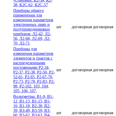
установки: К2-34, К2-
38, К2С-62, К2С-57
Приборы общего
применения для
измерения параметров
электронных ламп и
шт
договорная
договорная
полупроводниковых
приборов: Л2-42, Л2-
56, Л2-68, Л2-69, Л2-
70, Л2-71
Приборы для
измерения параметров
элементов и трактов с
распределенными
постоянными Р2-34,
шт
договорная
договорная
Р2-37, Р2-38, Р2-50, Р2-
52-61, Р2-65, Р2-67-70,
Р2-73, Р2-78, Р2-83, Р2-
98, Р2-102. 103, 104,
105, 106, 107,
Вольтметры: В1-9, В1-
12, В1-13, В1-15, В1-
16, В1-18, В2-38, В2-
39, В3-49, В3-59, В3-
шт
договорная
договорная
60, В3-62, В3-63, В4-