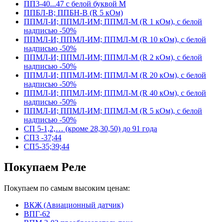
ПП3-40...47 с белой буквой М
ППБЛ-В; ППБН-В (R 5 кОм)
ППМЛ-И; ППМЛ-ИМ; ППМЛ-М (R 1 кОм), с белой
надписью -50%
ППМЛ-И; ППМЛ-ИМ; ППМЛ-М (R 10 кОм), с белой
надписью -50%
ППМЛ-И; ППМЛ-ИМ; ППМЛ-М (R 2 кОм), с белой
надписью -50%
ППМЛ-И; ППМЛ-ИМ; ППМЛ-М (R 20 кОм), с белой
надписью -50%
ППМЛ-И; ППМЛ-ИМ; ППМЛ-М (R 40 кОм), с белой
надписью -50%
ППМЛ-И; ППМЛ-ИМ; ППМЛ-М (R 5 кОм), с белой
надписью -50%
СП 5-1,2,… (кроме 28,30,50) до 91 года
СП3 -37;44
СП5-35;39;44
Покупаем Реле
Покупаем по самым высоким ценам:
ВКЖ (Авиационный датчик)
ВПГ-62