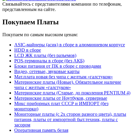
Связывайтесь с представителями компании по телефонам,
представленным на сайте.
Покупаем Платы
Покупаем по самым высоким ценам:
ASIC-майнеры (асик) в сборе в алюминиевом корпусе
HDD в сборе
LCD ЖК платы (без разъемов)
POS-терминалы в сборе (без АКБ)
Блоки питания от ПК в сборе с проводами
Видео, сетевые, звуковые карты
Мат.плата новая без чипа с желтым «галстуком»
Материнские платы (Новые). Обязательное наличие
чипа с желтым «галстуком»
Материнские платы (Старые, до поколения PENTIUM 4)
Материнские платы от Ноутбуков, серверные
Микс приборных плат СССР и ИМПОРТ (без
мониторки)
Мониторные платы (с 2х сторон разного цвета), платы
питания, платы от импортной быт.техник, платы с
засором
Оперативная память белая