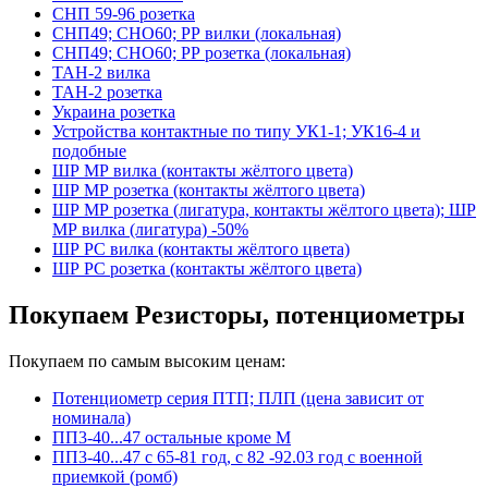
СНП 59-96 розетка
СНП49; СНО60; РР вилки (локальная)
СНП49; СНО60; РР розетка (локальная)
ТАН-2 вилка
ТАН-2 розетка
Украина розетка
Устройства контактные по типу УК1-1; УК16-4 и
подобные
ШР МР вилка (контакты жёлтого цвета)
ШР МР розетка (контакты жёлтого цвета)
ШР МР розетка (лигатура, контакты жёлтого цвета); ШР
МР вилка (лигатура) -50%
ШР РС вилка (контакты жёлтого цвета)
ШР РС розетка (контакты жёлтого цвета)
Покупаем Резисторы, потенциометры
Покупаем по самым высоким ценам:
Потенциометр серия ПТП; ПЛП (цена зависит от
номинала)
ПП3-40...47 остальные кроме М
ПП3-40...47 с 65-81 год, с 82 -92.03 год с военной
приемкой (ромб)