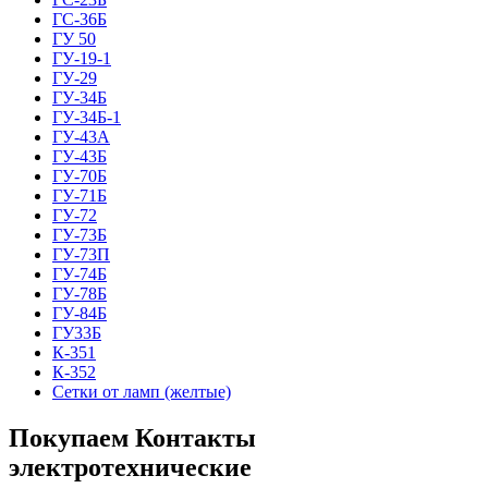
ГС-36Б
ГУ 50
ГУ-19-1
ГУ-29
ГУ-34Б
ГУ-34Б-1
ГУ-43А
ГУ-43Б
ГУ-70Б
ГУ-71Б
ГУ-72
ГУ-73Б
ГУ-73П
ГУ-74Б
ГУ-78Б
ГУ-84Б
ГУ33Б
К-351
К-352
Сетки от ламп (желтые)
Покупаем Контакты
электротехнические