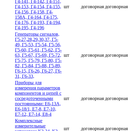
Г4-141, Г4-142, Г4-151,
Г4-153, Г4-154, Г4-155,
шт
договорная
договорная
Г4-156, Г4-158, Г4-
158А, Г4-164, Г4-175,
Г4-176, Г4-193, Г4-194,
Г4-195, Г4-196
Гeнepaтopы cигнaлoв,
Г5-27,28,29,30,37, Г5-
49, Г5-53, Г5-54, Г5-56,
Г5-60, Г5-61, Г5-62, Г5-
63, Г5-67, Г5-69, Г5-72,
шт
договорная
договорная
Г5-75, Г5-79, Г5-80, Г5-
82, Г5-84, Г5-88, Г5-89,
Г6-15, Г6-26, Г6-27, Г6-
31, Г6-33,
Приборы для
измерения параметров
компонентов и цепей с
сосредоточенными
шт
договорная
договорная
постоянными: Е6-13А,
Е6-18/1, Е7-8, Е7-10,
Е7-12, Е7-14, Е8-4
Комплексные
измерительные
шт
договорная
договорная