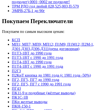
подходит) 0001; 0002 не подходят!
ТРМ РДО год любой 028,525,003,П-579
ЭМРВ-27Б-1 до 90г
Покупаем Переключатели
Покупаем по самым высоким ценам:
КСП
МП1; МП7; МП9; МП12; П1М9; П1М12; П2М-1,
Д301,Д303,Д306,Д311(цена договорная)
П1Т3-1ВТ до 1990 года
П1Т3-1ВТ с 1990 до 1991 года
П1Т4-1ВТ до 1990 года
П1Т4-1ВТ с 1990 до 1991 года
П2Г3
П2КнТ кнопка до 1981 года (с 1981 года -50%)
ПГ2, ПГ5, ПГ7 до 1990 года
ПГ2, ПГ5, ПГ7 с 1990 до 1991 года
ПГ43
ПК11-9 и подобные (жёлтые выводы)
ПК1С-1В
ПКн желтые выводы
ПКН-150-1