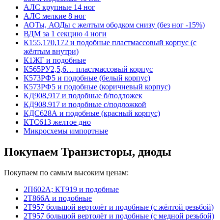
АЛС крупные 14 ног
АЛС мелкие 8 ног
АОТы, АОДы с желтым ободком снизу (без ног -15%)
ВДМ за 1 секцию 4 ноги
К155,170,172 и подобные пластмассовый корпус (с
жёлтым внутри)
К1ЖГ и подобные
К565РУ2,5,6… пластмассовый корпус
К573РФ5 и подобные (белый корпус)
К573РФ5 и подобные (коричневый корпус)
КД908,917 и подобные б/подложек
КД908,917 и подобные с/подложкой
КДС628А и подобные (красный корпус)
КТС613 желтое дно
Микросхемы импортные
Покупаем Транзисторы, диоды
Покупаем по самым высоким ценам:
2П602А; КТ919 и подобные
2Т866А и подобные
2Т957 большой вертолёт и подобные (с жёлтой резьбой)
2Т957 большой вертолёт и подобные (с медной резьбой)