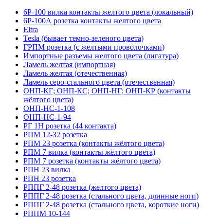
6Р-100 вилка контакты желтого цвета (локальный)
6Р-100А розетка контакты желтого цвета
Eltra
Tesla (бывает темно-зеленого цвета)
ГРПМ розетка (с желтыми проволочками)
Импортные разъемы желтого цвета (лигатура)
Ламель желтая (импортная)
Ламель желтая (отечественная)
Ламель серо-стального цвета (отечественная)
ОНП-КГ; ОНП-КС; ОНП-НГ; ОНП-КР (контакты
жёлтого цвета)
ОНП-НС-1-108
ОНП-НС-1-94
РГ 1Н розетка (44 контакта)
РПМ 12-32 розетка
РПМ 23 розетка (контакты жёлтого цвета)
РПМ 7 вилка (контакты жёлтого цвета)
РПМ 7 розетка (контакты жёлтого цвета)
РПН 23 вилка
РПН 23 розетка
РППГ 2-48 розетка (желтого цвета)
РППГ 2-48 розетка (стального цвета, длинные ноги)
РППГ 2-48 розетка (стального цвета, короткие ноги)
РППМ 10-144