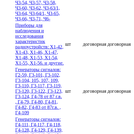
Ч3-54, Ч3-57, Ч3-58,
Ч3-60, Ч3-62, Ч3-63/1,
Ч3-64, Ч3-64/1, Ч3-65,
Ч3-66, Ч3-71, Ч6-
Приборы для
наблюдения и
исследования
характеристик
шт
договорная
договорная
радиоустройств: Х1-42,
Х1-43, Х1-46, Х1-47,
Х1-48, Х1-53, Х1-54,
Х1-55, Х1-56. и другие.
Гeнepaтopы cигнaлoв:
Г2-59, Г3-101, Г3-102,
Г3-104, 105, 107, 109,
Г3-110, Г3-117, Г3-119,
Г3-120, Г3-122, Г3-123,
шт
договорная
договорная
Г3-124, Г4-78 от 87 г.в.
, Г4-79, Г4-80, Г4-81,
Г4-82, Г4-83 от 87г.в. ,
Г4-109
Гeнepaтopы cигнaлoв:
Г4-111, Г4-117, Г4-118,
Г4-128, Г4-129, Г4-139,