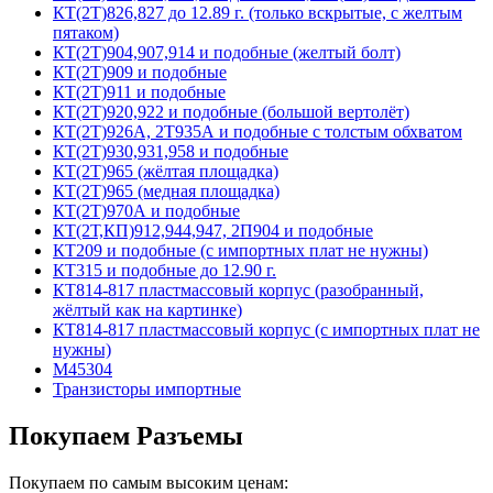
КТ(2Т)826,827 до 12.89 г. (только вскрытые, с желтым
пятаком)
КТ(2Т)904,907,914 и подобные (желтый болт)
КТ(2Т)909 и подобные
КТ(2Т)911 и подобные
КТ(2Т)920,922 и подобные (большой вертолёт)
КТ(2Т)926А, 2Т935А и подобные с толстым обхватом
КТ(2Т)930,931,958 и подобные
КТ(2Т)965 (жёлтая площадка)
КТ(2Т)965 (медная площадка)
КТ(2Т)970А и подобные
КТ(2Т,КП)912,944,947, 2П904 и подобные
КТ209 и подобные (с импортных плат не нужны)
КТ315 и подобные до 12.90 г.
КТ814-817 пластмассовый корпус (разобранный,
жёлтый как на картинке)
КТ814-817 пластмассовый корпус (с импортных плат не
нужны)
М45304
Транзисторы импортные
Покупаем Разъемы
Покупаем по самым высоким ценам: