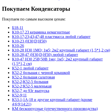
Покупаем Конденсаторы
Покупаем по самым высоким ценам:
Б18-11
К10-17,23 керамика немагнитные
К10-17;23;43;47;48 пластмасса любой габарит
К10-23 (Н30;D;Н50)
К10-26
К10-28 Н30 1МО; 1м5; 2м2 крупный габарит (1,5*1,2 см)
К10-28;47 (Н30;D;Н50) любой габарит
К10-47 Н30 25В;50В 1мо; 1м5; 2м2 крупный габарит
(1,5*1,2 см)
К52-1 любой габарит
К52-2 большая с черной крышкой
К52-2 большая салатовая
К52-2;К52-5 большая
К52-2;К52-5 маленькая
К52-7 до 93г выпуска
К52-9;11
К53-1;1А;18 и другие крупный габарит (кроме
4;6;9;14:21)
КМ бескорпусные (отечественного производства)