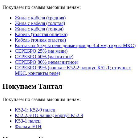
Покупаем по самым высоким ценам:
Жила с кабеля (средняя)
Жила с кабеля (толстая)
Жила с кабеля (тонкая)
Кабель (толстая оплетка)
Кабель (тонкая оплетка)
Контакты (скусы реле диаметром до 3-4 мм, скусы МКС)
СЕРЕБРО 25% (на меди)
СЕРЕБРО 60% (магнитное)
СЕРЕБРО 80% (немагнитное)
СЕРЕБРО 99% (чашка с К52-2; корпус К52-1; струны с
МКС, контакты реле)
Покупаем Тантал
Покупаем по самым высоким ценам:
К52-1; К52-9 палец
К52-2,ЭТО чашка; корпус К52-9
К53-1 палец
Фольга ЭТН