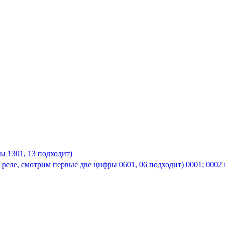
ры 1301, 13 подходит)
 реле, смотрим первые две цифры 0601, 06 подходит) 0001; 0002 