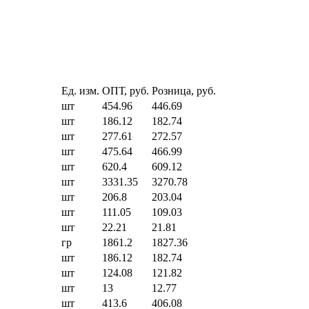
Ед. изм.
ОПТ, руб.
Розница, руб.
шт
454.96
446.69
шт
186.12
182.74
шт
277.61
272.57
шт
475.64
466.99
шт
620.4
609.12
шт
3331.35
3270.78
шт
206.8
203.04
шт
111.05
109.03
шт
22.21
21.81
гр
1861.2
1827.36
шт
186.12
182.74
шт
124.08
121.82
шт
13
12.77
шт
413.6
406.08