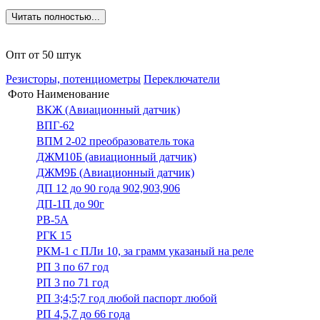
Читать полностью...
Опт от 50 штук
Резисторы, потенциометры
Переключатели
Фото
Наименование
ВКЖ (Авиационный датчик)
ВПГ-62
ВПМ 2-02 преобразователь тока
ДЖМ10Б (авиационный датчик)
ДЖМ9Б (Авиационный датчик)
ДП 12 до 90 года 902,903,906
ДП-1П до 90г
РВ-5А
РГК 15
РКМ-1 с ПЛи 10, за грамм указаный на реле
РП 3 по 67 год
РП 3 по 71 год
РП 3;4;5;7 год любой паспорт любой
РП 4,5,7 до 66 года