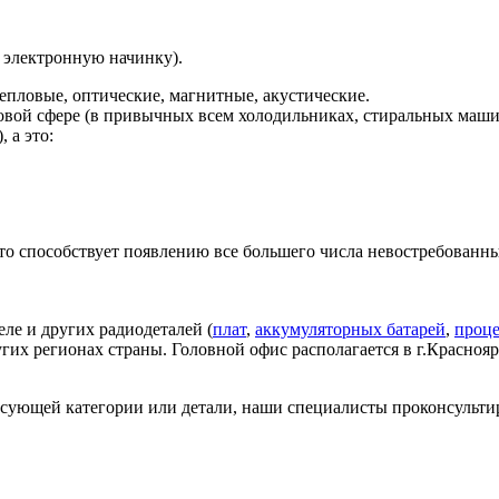
ю электронную начинку).
тепловые, оптические, магнитные, акустические.
вой сфере (в привычных всем холодильниках, стиральных машин
 а это:
что способствует появлению все большего числа невостребованн
ле и других радиодеталей (
плат
,
аккумуляторных батарей
,
проце
гих регионах страны. Головной офис располагается в г.Краснояр
есующей категории или детали, наши специалисты проконсульти