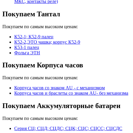
МКС, контакты реле)
Покупаем Тантал
Покупаем по самым высоким ценам:
К52-1; К52-9 палец
К52-2,ЭТО чашка; корпус К52-9
К53-1 палец
Фольга ЭТН
Покупаем Корпуса часов
Покупаем по самым высоким ценам:
Корпуса часов cо знаком AU - с механизмом
Корпуса часов и браслеты со знаком AU- без механизма
Покупаем Аккумуляторные батареи
Покупаем по самым высоким ценам:
Серия СЦ; СЦД; СЦДС; СЦК; СЦС; СЦСС; СЦСДС