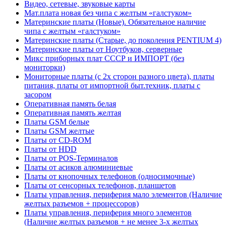
Видео, сетевые, звуковые карты
Мат.плата новая без чипа с желтым «галстуком»
Материнские платы (Новые). Обязательное наличие
чипа с желтым «галстуком»
Материнские платы (Старые, до поколения PENTIUM 4)
Материнские платы от Ноутбуков, серверные
Микс приборных плат СССР и ИМПОРТ (без
мониторки)
Мониторные платы (с 2х сторон разного цвета), платы
питания, платы от импортной быт.техник, платы с
засором
Оперативная память белая
Оперативная память желтая
Платы GSM белые
Платы GSM желтые
Платы от CD-ROM
Платы от HDD
Платы от POS-Терминалов
Платы от асиков алюминиевые
Платы от кнопочных телефонов (односимочные)
Платы от сенсорных телефонов, планшетов
Платы управления, периферия мало элементов (Наличие
желтых разъемов + процессоров)
Платы управления, периферия много элементов
(Наличие желтых разъемов + не менее 3-х желтых