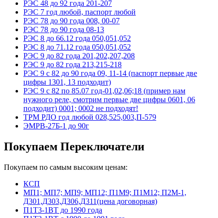
РЭС 48 до 92 года 201-207
РЭС 7 год любой, паспорт любой
РЭС 78 до 90 года 008, 00-07
РЭС 78 до 90 года 08-13
РЭС 8 до 66.12 года 050,051,052
РЭС 8 до 71.12 года 050,051,052
РЭС 9 до 82 года 201,202,207,208
РЭС 9 до 82 года 213,215-218
РЭС 9 с 82 до 90 года 09, 11-14 (паспорт первые две
цифры 1301, 13 подходит)
РЭС 9 с 82 по 85.07 год-01,02,06;18 (пример нам
нужного реле, смотрим первые две цифры 0601, 06
подходит) 0001; 0002 не подходят!
ТРМ РДО год любой 028,525,003,П-579
ЭМРВ-27Б-1 до 90г
Покупаем Переключатели
Покупаем по самым высоким ценам:
КСП
МП1; МП7; МП9; МП12; П1М9; П1М12; П2М-1,
Д301,Д303,Д306,Д311(цена договорная)
П1Т3-1ВТ до 1990 года