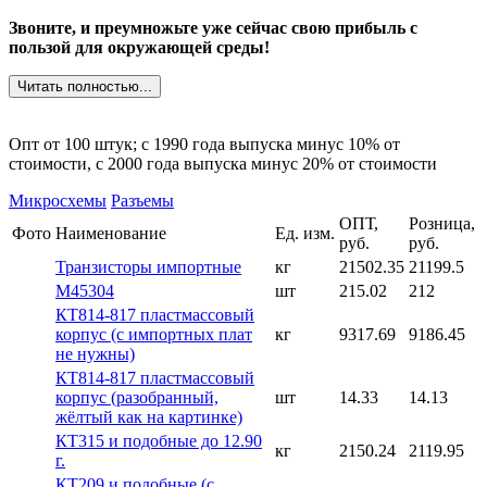
Звоните, и преумножьте уже сейчас свою прибыль с
пользой для окружающей среды!
Читать полностью...
Опт от 100 штук; c 1990 года выпуска минус 10% от
стоимости, c 2000 года выпуска минус 20% от стоимости
Микросхемы
Разъемы
ОПТ,
Розница,
Фото
Наименование
Ед. изм.
руб.
руб.
Транзисторы импортные
кг
21502.35
21199.5
М45304
шт
215.02
212
КТ814-817 пластмассовый
корпус (с импортных плат
кг
9317.69
9186.45
не нужны)
КТ814-817 пластмассовый
корпус (разобранный,
шт
14.33
14.13
жёлтый как на картинке)
КТ315 и подобные до 12.90
кг
2150.24
2119.95
г.
КТ209 и подобные (с