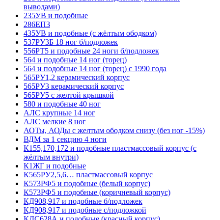
выводами)
235УВ и подобные
286ЕП3
435УВ и подобные (с жёлтым ободком)
537РУ3Б 18 ног б/подложек
556РТ5 и подобные 24 ноги б/подложек
564 и подобные 14 ног (торец)
564 и подобные 14 ног (торец) с 1990 года
565РУ1,2 керамический корпус
565РУ3 керамический корпус
565РУ5 с желтой крышкой
580 и подобные 40 ног
АЛС крупные 14 ног
АЛС мелкие 8 ног
АОТы, АОДы с желтым ободком снизу (без ног -15%)
ВДМ за 1 секцию 4 ноги
К155,170,172 и подобные пластмассовый корпус (с
жёлтым внутри)
К1ЖГ и подобные
К565РУ2,5,6… пластмассовый корпус
К573РФ5 и подобные (белый корпус)
К573РФ5 и подобные (коричневый корпус)
КД908,917 и подобные б/подложек
КД908,917 и подобные с/подложкой
КДС628А и подобные (красный корпус)