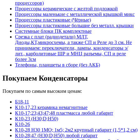
процессоров)
Процессоры керамические с желтой подложкой
Процессоры маленькие с металлической крышкой микс
Процессоры пластиковые (Чёрные)
Процессоры пластиковые большие без металл. крышки
Системные блоки ПК комплектные
Срезка с плат (радиодетали) МЛТ,
Диоды,КТ,микросхемы, а также СП и Реле до 3 см. Не
принимаем: переключатели, лампы, конденсаторы э/
лит., карболитовые ШР и МНЦ разъемы, СП и реле
более 3см
Телефоны, планшеты в сборе (без АКБ)
Покупаем Конденсаторы
Покупаем по самым высоким ценам:
Б18-11
К10-17,23 керамика немагнитные
К10-17;23;43;47;48 пластмасса любой габарит
К10-23 (Н30;D;Н50)
К10-26
К10-28 Н30 1МО; 1м5; 2м2 крупный габарит (1,5*1,2 см)
К10-28;47 (Н30;D;Н50) любой габарит