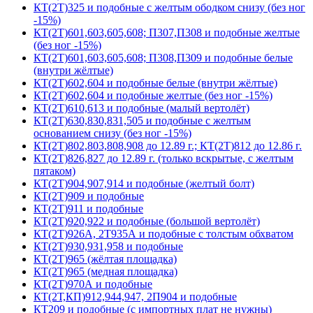
КТ(2Т)325 и подобные с желтым ободком снизу (без ног
-15%)
КТ(2Т)601,603,605,608; П307,П308 и подобные желтые
(без ног -15%)
КТ(2Т)601,603,605,608; П308,П309 и подобные белые
(внутри жёлтые)
КТ(2Т)602,604 и подобные белые (внутри жёлтые)
КТ(2Т)602,604 и подобные желтые (без ног -15%)
КТ(2Т)610,613 и подобные (малый вертолёт)
КТ(2Т)630,830,831,505 и подобные с желтым
основанием снизу (без ног -15%)
КТ(2Т)802,803,808,908 до 12.89 г.; КТ(2Т)812 до 12.86 г.
КТ(2Т)826,827 до 12.89 г. (только вскрытые, с желтым
пятаком)
КТ(2Т)904,907,914 и подобные (желтый болт)
КТ(2Т)909 и подобные
КТ(2Т)911 и подобные
КТ(2Т)920,922 и подобные (большой вертолёт)
КТ(2Т)926А, 2Т935А и подобные с толстым обхватом
КТ(2Т)930,931,958 и подобные
КТ(2Т)965 (жёлтая площадка)
КТ(2Т)965 (медная площадка)
КТ(2Т)970А и подобные
КТ(2Т,КП)912,944,947, 2П904 и подобные
КТ209 и подобные (с импортных плат не нужны)