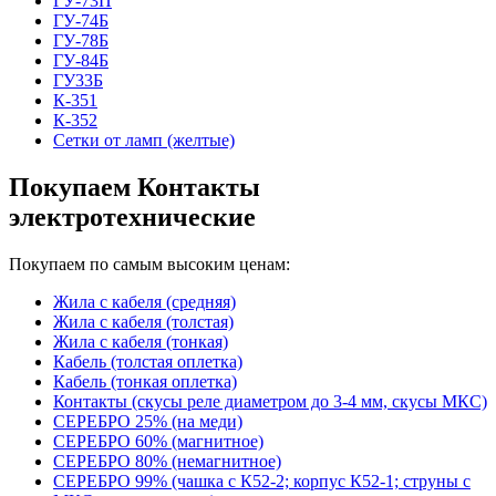
ГУ-73П
ГУ-74Б
ГУ-78Б
ГУ-84Б
ГУ33Б
К-351
К-352
Сетки от ламп (желтые)
Покупаем Контакты
электротехнические
Покупаем по самым высоким ценам:
Жила с кабеля (средняя)
Жила с кабеля (толстая)
Жила с кабеля (тонкая)
Кабель (толстая оплетка)
Кабель (тонкая оплетка)
Контакты (скусы реле диаметром до 3-4 мм, скусы МКС)
СЕРЕБРО 25% (на меди)
СЕРЕБРО 60% (магнитное)
СЕРЕБРО 80% (немагнитное)
СЕРЕБРО 99% (чашка с К52-2; корпус К52-1; струны с