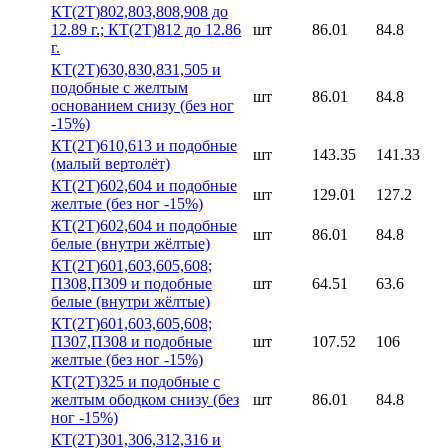
КТ(2Т)802,803,808,908 до
12.89 г.; КТ(2Т)812 до 12.86
шт
86.01
84.8
г.
КТ(2Т)630,830,831,505 и
подобные с желтым
шт
86.01
84.8
основанием снизу (без ног
-15%)
КТ(2Т)610,613 и подобные
шт
143.35
141.33
(малый вертолёт)
КТ(2Т)602,604 и подобные
шт
129.01
127.2
желтые (без ног -15%)
КТ(2Т)602,604 и подобные
шт
86.01
84.8
белые (внутри жёлтые)
КТ(2Т)601,603,605,608;
П308,П309 и подобные
шт
64.51
63.6
белые (внутри жёлтые)
КТ(2Т)601,603,605,608;
П307,П308 и подобные
шт
107.52
106
желтые (без ног -15%)
КТ(2Т)325 и подобные с
желтым ободком снизу (без
шт
86.01
84.8
ног -15%)
КТ(2Т)301,306,312,316 и