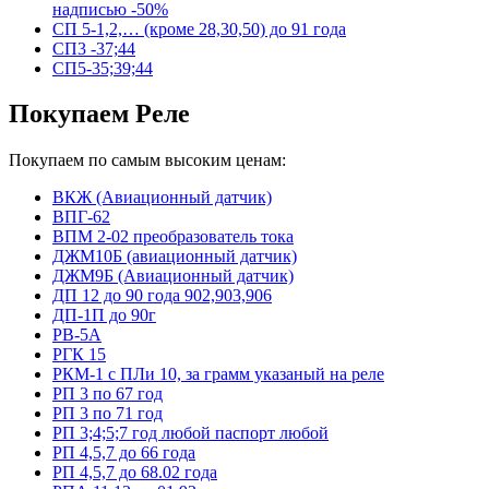
надписью -50%
СП 5-1,2,… (кроме 28,30,50) до 91 года
СП3 -37;44
СП5-35;39;44
Покупаем Реле
Покупаем по самым высоким ценам:
ВКЖ (Авиационный датчик)
ВПГ-62
ВПМ 2-02 преобразователь тока
ДЖМ10Б (авиационный датчик)
ДЖМ9Б (Авиационный датчик)
ДП 12 до 90 года 902,903,906
ДП-1П до 90г
РВ-5А
РГК 15
РКМ-1 с ПЛи 10, за грамм указаный на реле
РП 3 по 67 год
РП 3 по 71 год
РП 3;4;5;7 год любой паспорт любой
РП 4,5,7 до 66 года
РП 4,5,7 до 68.02 года