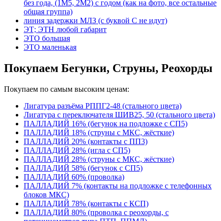
без года, (1М5, 2М2) с годом (как на фото, все остальные
общая группа)
линия задержки МЛЗ (с буквой С не идут)
ЭТ; ЭТН любой габарит
ЭТО большая
ЭТО маленькая
Покупаем Бегунки, Струны, Реохорды
Покупаем по самым высоким ценам:
Лигатура разъёма РППГ2-48 (стального цвета)
Лигатура с переключателя ШИВ25, 50 (стального цвета)
ПАЛЛАДИЙ 16% (бегунок на подложке с СП5)
ПАЛЛАДИЙ 18% (струны с МКС, жёсткие)
ПАЛЛАДИЙ 20% (контакты с ПП3)
ПАЛЛАДИЙ 28% (игла с СП5)
ПАЛЛАДИЙ 28% (струны с МКС, жёсткие)
ПАЛЛАДИЙ 58% (бегунок с СП5)
ПАЛЛАДИЙ 60% (проволка)
ПАЛЛАДИЙ 7% (контакты на подложке с телефонных
блоков МКС)
ПАЛЛАДИЙ 78% (контакты с КСП)
ПАЛЛАДИЙ 80% (проволка с реохорды, с