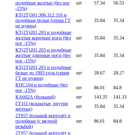
подобные желтые (без ног
шт
57.34
56.53
-15%)
КТ(2Т)301,306,312,316 и
подобные белые (серия ГТ
шт
35.84
35.34
не нужна)
КТ(2Т)201,203 и подобные
желтые короткие ноги (без
шт
35.84
35.34
ног -15%)
КТ(2Т)201,203 и подобные
желтые длинные ноги (без
шт
35.84
35.34
ног -15%)
КТ(2Т)201,203 и подобные
белые до 1993 года (серия
шт
28.67
28.27
ГТ не нужна)
КПС104 и подобные (без
шт
86.01
84.8
ног -15%)
КА602А (большой)
шт
143.35
141.33
ГТ311 (вскрытые, внутри
шт
35.84
35.34
жёлтые)
2Т957 большой вертолёт и
подобные (с медной
шт
86.01
84.8
резьбой)
2Т957 большой вертолёт и