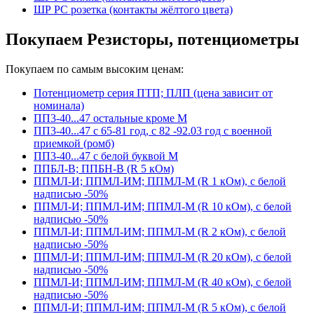
ШР РС розетка (контакты жёлтого цвета)
Покупаем Резисторы, потенциометры
Покупаем по самым высоким ценам:
Потенциометр серия ПТП; ПЛП (цена зависит от
номинала)
ПП3-40...47 остальные кроме М
ПП3-40...47 с 65-81 год, с 82 -92.03 год с военной
приемкой (ромб)
ПП3-40...47 с белой буквой М
ППБЛ-В; ППБН-В (R 5 кОм)
ППМЛ-И; ППМЛ-ИМ; ППМЛ-М (R 1 кОм), с белой
надписью -50%
ППМЛ-И; ППМЛ-ИМ; ППМЛ-М (R 10 кОм), с белой
надписью -50%
ППМЛ-И; ППМЛ-ИМ; ППМЛ-М (R 2 кОм), с белой
надписью -50%
ППМЛ-И; ППМЛ-ИМ; ППМЛ-М (R 20 кОм), с белой
надписью -50%
ППМЛ-И; ППМЛ-ИМ; ППМЛ-М (R 40 кОм), с белой
надписью -50%
ППМЛ-И; ППМЛ-ИМ; ППМЛ-М (R 5 кОм), с белой