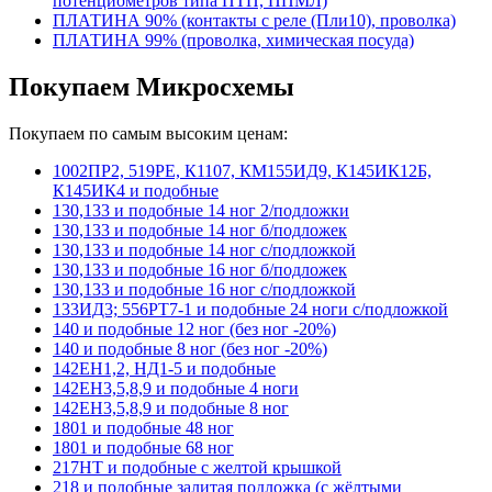
потенциометров типа ПТП, ППМЛ)
ПЛАТИНА 90% (контакты с реле (Пли10), проволка)
ПЛАТИНА 99% (проволка, химическая посуда)
Покупаем Микросхемы
Покупаем по самым высоким ценам:
1002ПР2, 519РЕ, К1107, КМ155ИД9, К145ИК12Б,
К145ИК4 и подобные
130,133 и подобные 14 ног 2/подложки
130,133 и подобные 14 ног б/подложек
130,133 и подобные 14 ног с/подложкой
130,133 и подобные 16 ног б/подложек
130,133 и подобные 16 ног с/подложкой
133ИД3; 556РТ7-1 и подобные 24 ноги с/подложкой
140 и подобные 12 ног (без ног -20%)
140 и подобные 8 ног (без ног -20%)
142ЕН1,2, НД1-5 и подобные
142ЕН3,5,8,9 и подобные 4 ноги
142ЕН3,5,8,9 и подобные 8 ног
1801 и подобные 48 ног
1801 и подобные 68 ног
217НТ и подобные с желтой крышкой
218 и подобные залитая подложка (с жёлтыми