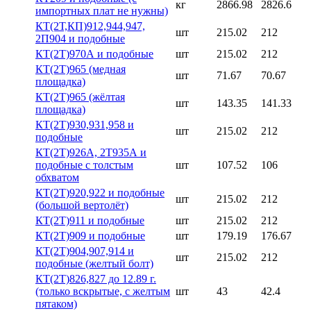
кг
2866.98
2826.6
импортных плат не нужны)
КТ(2Т,КП)912,944,947,
шт
215.02
212
2П904 и подобные
КТ(2Т)970А и подобные
шт
215.02
212
КТ(2Т)965 (медная
шт
71.67
70.67
площадка)
КТ(2Т)965 (жёлтая
шт
143.35
141.33
площадка)
КТ(2Т)930,931,958 и
шт
215.02
212
подобные
КТ(2Т)926А, 2Т935А и
подобные с толстым
шт
107.52
106
обхватом
КТ(2Т)920,922 и подобные
шт
215.02
212
(большой вертолёт)
КТ(2Т)911 и подобные
шт
215.02
212
КТ(2Т)909 и подобные
шт
179.19
176.67
КТ(2Т)904,907,914 и
шт
215.02
212
подобные (желтый болт)
КТ(2Т)826,827 до 12.89 г.
(только вскрытые, с желтым
шт
43
42.4
пятаком)