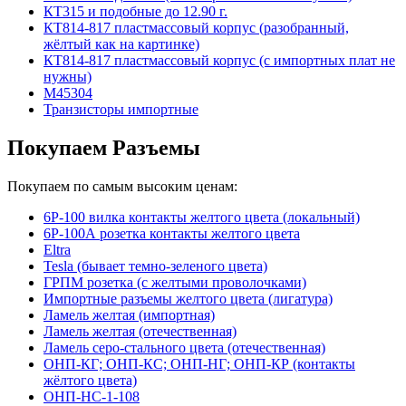
КТ315 и подобные до 12.90 г.
КТ814-817 пластмассовый корпус (разобранный,
жёлтый как на картинке)
КТ814-817 пластмассовый корпус (с импортных плат не
нужны)
М45304
Транзисторы импортные
Покупаем Разъемы
Покупаем по самым высоким ценам:
6Р-100 вилка контакты желтого цвета (локальный)
6Р-100А розетка контакты желтого цвета
Eltra
Tesla (бывает темно-зеленого цвета)
ГРПМ розетка (с желтыми проволочками)
Импортные разъемы желтого цвета (лигатура)
Ламель желтая (импортная)
Ламель желтая (отечественная)
Ламель серо-стального цвета (отечественная)
ОНП-КГ; ОНП-КС; ОНП-НГ; ОНП-КР (контакты
жёлтого цвета)
ОНП-НС-1-108