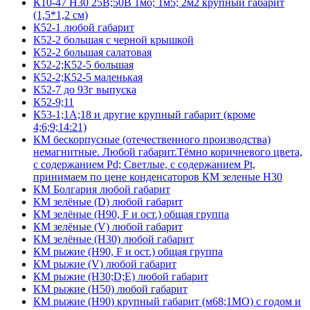
К10-47 Н30 25В;50В 1мо; 1м5; 2м2 крупный габарит
(1,5*1,2 см)
К52-1 любой габарит
К52-2 большая с черной крышкой
К52-2 большая салатовая
К52-2;К52-5 большая
К52-2;К52-5 маленькая
К52-7 до 93г выпуска
К52-9;11
К53-1;1А;18 и другие крупный габарит (кроме
4;6;9;14:21)
КМ бескорпусные (отечественного производства)
немагнитные. Любой габарит.Тёмно коричневого цвета,
с содержанием Pd; Светлые, с содержанием Pt,
принимаем по цене конденсаторов КМ зеленые Н30
КМ Болгария любой габарит
КМ зелёные (D) любой габарит
КМ зелёные (H90, F и ост.) общая группа
КМ зелёные (V) любой габарит
КМ зелёные (Н30) любой габарит
КМ рыжие (H90, F и ост.) общая группа
КМ рыжие (V) любой габарит
КМ рыжие (Н30;D;E) любой габарит
КМ рыжие (Н50) любой габарит
КМ рыжие (Н90) крупный габарит (м68;1МО) с годом и