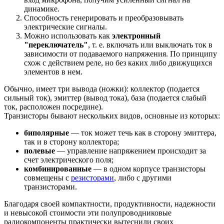
динамике.
Способность генерировать и преобразовывать
электрические сигналы.
Можно использовать как
электронный
"переключатель"
, т. е. включать или выключать ток в
зависимости от подаваемого напряжения. По принципу
схож с действием реле, но без каких либо движущихся
элементов в нем.
Обычно, имеет три вывода (ножки): коллектор (подается
сильный ток), эмиттер (вывод тока), база (подается слабый
ток, расположен посредине).
Транзисторы бывают нескольких видов, основные из которых:
биполярные
— ток может течь как в сторону эмиттера,
так и в сторону коллектора;
полевые
— управление напряжением происходит за
счет электрического поля;
комбинированные
— в одном корпусе транзисторы
совмещены с
резисторами
, либо с другими
транзисторами.
Благодаря своей компактности, продуктивности, надежности
и невысокой стоимости эти полупроводниковые
радиокомпоненты практически вытеснили своих