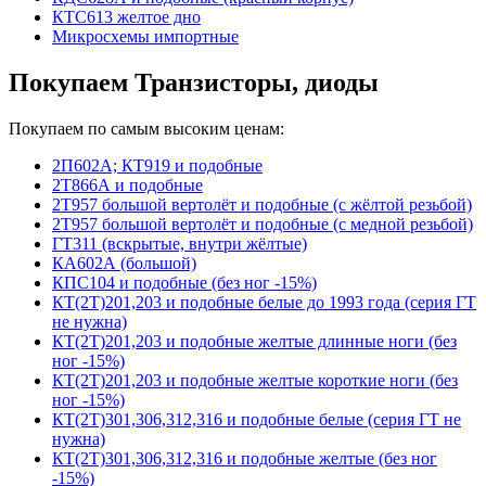
КТС613 желтое дно
Микросхемы импортные
Покупаем Транзисторы, диоды
Покупаем по самым высоким ценам:
2П602А; КТ919 и подобные
2Т866А и подобные
2Т957 большой вертолёт и подобные (с жёлтой резьбой)
2Т957 большой вертолёт и подобные (с медной резьбой)
ГТ311 (вскрытые, внутри жёлтые)
КА602А (большой)
КПС104 и подобные (без ног -15%)
КТ(2Т)201,203 и подобные белые до 1993 года (серия ГТ
не нужна)
КТ(2Т)201,203 и подобные желтые длинные ноги (без
ног -15%)
КТ(2Т)201,203 и подобные желтые короткие ноги (без
ног -15%)
КТ(2Т)301,306,312,316 и подобные белые (серия ГТ не
нужна)
КТ(2Т)301,306,312,316 и подобные желтые (без ног
-15%)