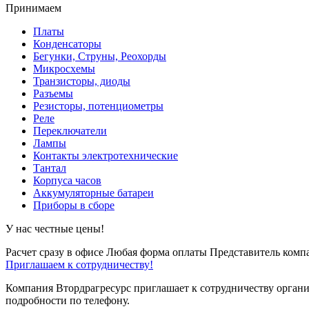
Принимаем
Платы
Конденсаторы
Бегунки, Струны, Реохорды
Микросхемы
Транзисторы, диоды
Разъемы
Резисторы, потенциометры
Реле
Переключатели
Лампы
Контакты электротехнические
Тантал
Корпуса часов
Аккумуляторные батареи
Приборы в сборе
У нас честные цены!
Расчет сразу в офисе
Любая форма оплаты
Представитель компа
Приглашаем к сотрудничеству!
Компания Втордрагресурс приглашает к сотрудничеству органи
подробности по телефону.