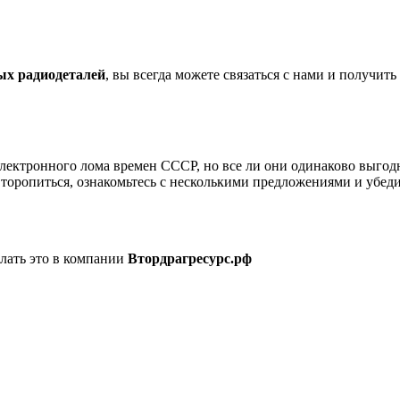
ых радиодеталей
, вы всегда можете связаться с нами и получит
лектронного лома времен СССР, но все ли они одинаково выгод
торопиться, ознакомьтесь с несколькими предложениями и убеди
елать это в компании
Втордрагресурс.рф