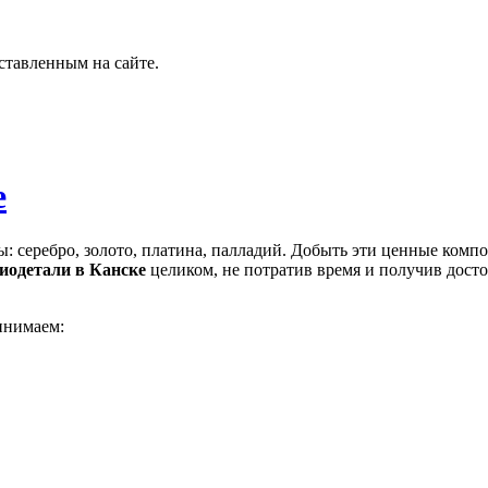
ставленным на сайте.
е
ы: серебро, золото, платина, палладий. Добыть эти ценные комп
диодетали
в Канске
целиком, не потратив время и получив дост
инимаем: