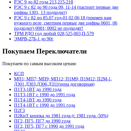
РЭС 9 до 82 года 213,215-218
РЭС 9 с 82 до 90 года 09, 11-14 (паспорт первые две
цифры 1301, 13 подходит)
РЭС 9 с 82 по 85.07 год-01,02,06;18 (пример нам
нужного реле, смотрим первые две цифры 0601, 06
подходит) 0001; 0002 не подходят!
ТРМ РДО год любой 028,525,003,П-579
ЭМРВ-27Б-1 до 90г
Покупаем Переключатели
Покупаем по самым высоким ценам:
КСП
МП1; МП7; МП9; МП12; П1М9; П1М12; П2М-1,
Д301,Д303,Д306,Д311(цена договорная)
П1Т3-1ВТ до 1990 года
П1Т3-1ВТ с 1990 до 1991 года
П1Т4-1ВТ до 1990 года
П1Т4-1ВТ с 1990 до 1991 года
П2Г3
П2КнТ кнопка до 1981 года (с 1981 года -50%)
ПГ2, ПГ5, ПГ7 до 1990 года
ПГ2, ПГ5, ПГ7 с 1990 до 1991 года