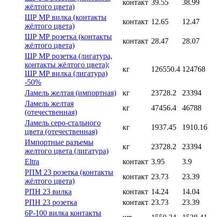
контакт
39.55
38.99
жёлтого цвета)
ШР МР вилка (контакты
контакт
12.65
12.47
жёлтого цвета)
ШР МР розетка (контакты
контакт
28.47
28.07
жёлтого цвета)
ШР МР розетка (лигатура,
контакты жёлтого цвета);
кг
126550.4
124768
ШР МР вилка (лигатура)
-50%
Ламель желтая (импортная)
кг
23728.2
23394
Ламель желтая
кг
47456.4
46788
(отечественная)
Ламель серо-стального
кг
1937.45
1910.16
цвета (отечественная)
Импортные разъемы
кг
23728.2
23394
желтого цвета (лигатура)
Eltra
контакт
3.95
3.9
РПМ 23 розетка (контакты
контакт
23.73
23.39
жёлтого цвета)
РПН 23 вилка
контакт
14.24
14.04
РПН 23 розетка
контакт
23.73
23.39
6Р-100 вилка контакты