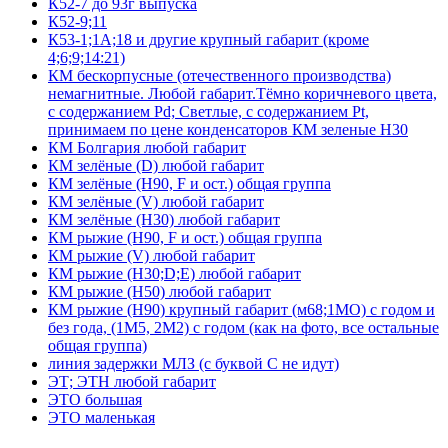
К52-7 до 93г выпуска
К52-9;11
К53-1;1А;18 и другие крупный габарит (кроме
4;6;9;14:21)
КМ бескорпусные (отечественного производства)
немагнитные. Любой габарит.Тёмно коричневого цвета,
с содержанием Pd; Светлые, с содержанием Pt,
принимаем по цене конденсаторов КМ зеленые Н30
КМ Болгария любой габарит
КМ зелёные (D) любой габарит
КМ зелёные (H90, F и ост.) общая группа
КМ зелёные (V) любой габарит
КМ зелёные (Н30) любой габарит
КМ рыжие (H90, F и ост.) общая группа
КМ рыжие (V) любой габарит
КМ рыжие (Н30;D;E) любой габарит
КМ рыжие (Н50) любой габарит
КМ рыжие (Н90) крупный габарит (м68;1МО) с годом и
без года, (1М5, 2М2) с годом (как на фото, все остальные
общая группа)
линия задержки МЛЗ (с буквой С не идут)
ЭТ; ЭТН любой габарит
ЭТО большая
ЭТО маленькая