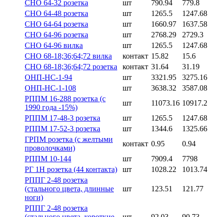
СНО 64-32 розетка
шт
790.94
779.8
СНО 64-48 розетка
шт
1265.5
1247.68
СНО 64-64 розетка
шт
1660.97
1637.58
СНО 64-96 розетка
шт
2768.29
2729.3
СНО 64-96 вилка
шт
1265.5
1247.68
СНО 68-18;36;64;72 вилка
контакт
15.82
15.6
СНО 68-18;36;64;72 розетка
контакт
31.64
31.19
ОНП-НС-1-94
шт
3321.95
3275.16
ОНП-НС-1-108
шт
3638.32
3587.08
РППМ 16-288 розетка (с
шт
11073.16
10917.2
1990 года -15%)
РППМ 17-48-3 розетка
шт
1265.5
1247.68
РППМ 17-52-3 розетка
шт
1344.6
1325.66
ГРПМ розетка (с желтыми
контакт
0.95
0.94
проволочками)
РППМ 10-144
шт
7909.4
7798
РГ 1Н розетка (44 контакта)
шт
1028.22
1013.74
РППГ 2-48 розетка
(стального цвета, длинные
шт
123.51
121.77
ноги)
РППГ 2-48 розетка
(стального цвета, короткие
шт
92.03
90.73