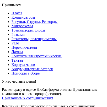
Принимаем
Платы
Конденсаторы
Бегунки, Струны, Реохорды
Микросхемы
Транзисторы, диоды
Разъемы
Резисторы, потенциометры
Реле
Переключатели
Лампы
Контакты электротехнические
Тантал
Корпуса часов
Аккумуляторные батареи
Приборы в сборе
У нас честные цены!
Расчет сразу в офисе
Любая форма оплаты
Представитель
компании в вашем городе (регионе).
Приглашаем к сотрудничеству!
Компания Втордрагресурс приглашает к сотрудничеству