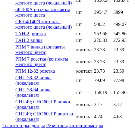
шт
1550.24
1528.41
желтого цвета (локальный)
6Р-100А розетка контакты
шт
3954.7
3899
желтого цвета
СК 64/140/9 контакты
шт
506.2
499.07
желтого цвета (локальный)
ТАН-2 розетка
шт
553.66
545.86
ТАН-2 вилка
шт
276.83
272.93
РПМ 7 вилка (контакты
контакт
23.73
23.39
жёлтого цвета)
РПМ 7 розетка (контакты
контакт
23.73
23.39
жёлтого цвета)
РПМ 12-32 розетка
контакт
23.73
23.39
СНП 58-32 вилка
шт
79.09
77.98
(локальная)
СНП 58-64 вилка
шт
158.19
155.96
(локальная)
СНП49; СНО60; РР вилки
контакт
3.17
3.12
(локальная)
СНП49; СНО60; РР розетка
контакт
4.74
4.68
(локальная)
Транзисторы, диоды
Резисторы, потенциометры