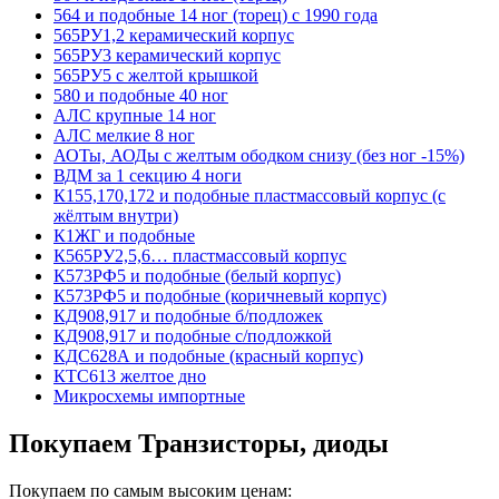
564 и подобные 14 ног (торец) с 1990 года
565РУ1,2 керамический корпус
565РУ3 керамический корпус
565РУ5 с желтой крышкой
580 и подобные 40 ног
АЛС крупные 14 ног
АЛС мелкие 8 ног
АОТы, АОДы с желтым ободком снизу (без ног -15%)
ВДМ за 1 секцию 4 ноги
К155,170,172 и подобные пластмассовый корпус (с
жёлтым внутри)
К1ЖГ и подобные
К565РУ2,5,6… пластмассовый корпус
К573РФ5 и подобные (белый корпус)
К573РФ5 и подобные (коричневый корпус)
КД908,917 и подобные б/подложек
КД908,917 и подобные с/подложкой
КДС628А и подобные (красный корпус)
КТС613 желтое дно
Микросхемы импортные
Покупаем Транзисторы, диоды
Покупаем по самым высоким ценам: