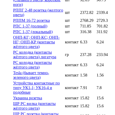
ноги)
РППГ 2-48 розетка (желтого
шт
2372.82
2339.4
цвета)
РППМ 16-72 розетка
шт
2768.29
2729.3
РПС 1-37 (полный)
шт
711.85
701.82
РПС 1-37 (локальный)
шт
316.38
311.92
ОНП-КГ; ОНП-КС; ОНП-
НГ; ОНП-КР (контакты
контакт
6.33
6.24
жёлтого цвета)
РС колодка (контакты
гр
237.28
233.94
жёлтого цвета) лигатура
РС колодка (контакты
контакт
6.33
6.24
жёлтого цвета)
Tesla (бывает темно-
контакт
1.58
1.56
зеленого цвета)
Устройства контактные по
типу УК1-1; УК16-4 и
контакт
7.91
7.8
подобные
Украина розетка
контакт
15.82
15.6
ШР РС вилка (контакты
контакт
15.82
15.6
жёлтого цвета)
ШР РС розетка (контакты