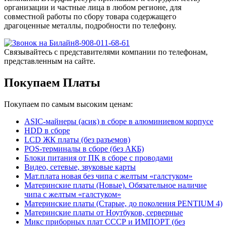
организации и частные лица в любом регионе, для
совместной работы по сбору товара содержащего
драгоценные металлы, подробности по телефону.
8-908-011-68-61
Связывайтесь с представителями компании по телефонам,
представленным на сайте.
Покупаем Платы
Покупаем по самым высоким ценам:
ASIC-майнеры (асик) в сборе в алюминиевом корпусе
HDD в сборе
LCD ЖК платы (без разъемов)
POS-терминалы в сборе (без АКБ)
Блоки питания от ПК в сборе с проводами
Видео, сетевые, звуковые карты
Мат.плата новая без чипа с желтым «галстуком»
Материнские платы (Новые). Обязательное наличие
чипа с желтым «галстуком»
Материнские платы (Старые, до поколения PENTIUM 4)
Материнские платы от Ноутбуков, серверные
Микс приборных плат СССР и ИМПОРТ (без