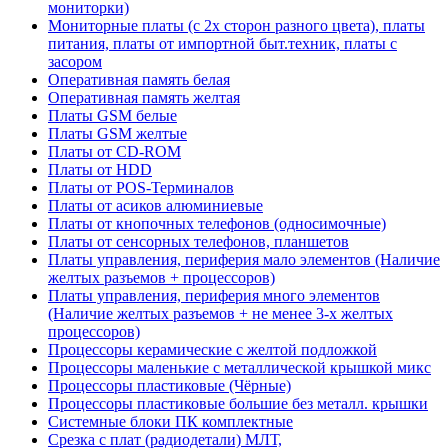
мониторки)
Мониторные платы (с 2х сторон разного цвета), платы
питания, платы от импортной быт.техник, платы с
засором
Оперативная память белая
Оперативная память желтая
Платы GSM белые
Платы GSM желтые
Платы от CD-ROM
Платы от HDD
Платы от POS-Терминалов
Платы от асиков алюминиевые
Платы от кнопочных телефонов (односимочные)
Платы от сенсорных телефонов, планшетов
Платы управления, периферия мало элементов (Наличие
желтых разъемов + процессоров)
Платы управления, периферия много элементов
(Наличие желтых разъемов + не менее 3-х желтых
процессоров)
Процессоры керамические с желтой подложкой
Процессоры маленькие с металлической крышкой микс
Процессоры пластиковые (Чёрные)
Процессоры пластиковые большие без металл. крышки
Системные блоки ПК комплектные
Срезка с плат (радиодетали) МЛТ,