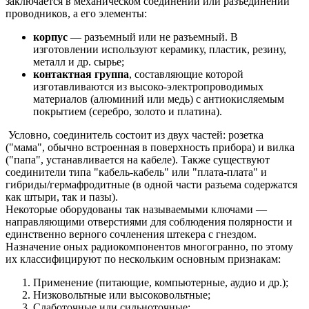
заключается в механическом соединении или разъединении
проводников, а его элементы:
корпус
— разъемный или не разъемный. В
изготовлении используют керамику, пластик, резину,
металл и др. сырье;
контактная группа
, составляющие которой
изготавливаются из высоко-электропроводимых
материалов (алюминий или медь) с антиокисляемым
покрытием (серебро, золото и платина).
Условно, соединитель состоит из двух частей: розетка
("мама", обычно встроенная в поверхность прибора) и вилка
("папа", устанавливается на кабеле). Также существуют
соединители типа "кабель-кабель" или "плата-плата" и
гибриды/гермафродитные (в одной части разъема содержатся
как штыри, так и пазы).
Некоторые оборудованы так называемыми ключами —
направляющими отверстиями для соблюдения полярности и
единственно верного сочленения штекера с гнездом.
Назначение оных радиокомпонентов многогранно, по этому
их классифицируют по нескольким основным признакам:
Применение (питающие, компьютерные, аудио и др.);
Низковольтные или высоковольтные;
Слаботочные или сильноточные;