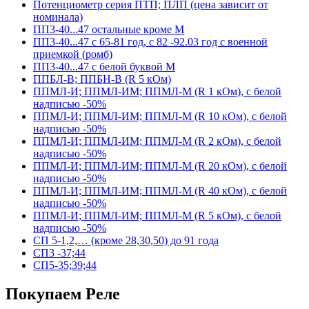
Потенциометр серия ПТП; ПЛП (цена зависит от
номинала)
ПП3-40...47 остальные кроме М
ПП3-40...47 с 65-81 год, с 82 -92.03 год с военной
приемкой (ромб)
ПП3-40...47 с белой буквой М
ППБЛ-В; ППБН-В (R 5 кОм)
ППМЛ-И; ППМЛ-ИМ; ППМЛ-М (R 1 кОм), с белой
надписью -50%
ППМЛ-И; ППМЛ-ИМ; ППМЛ-М (R 10 кОм), с белой
надписью -50%
ППМЛ-И; ППМЛ-ИМ; ППМЛ-М (R 2 кОм), с белой
надписью -50%
ППМЛ-И; ППМЛ-ИМ; ППМЛ-М (R 20 кОм), с белой
надписью -50%
ППМЛ-И; ППМЛ-ИМ; ППМЛ-М (R 40 кОм), с белой
надписью -50%
ППМЛ-И; ППМЛ-ИМ; ППМЛ-М (R 5 кОм), с белой
надписью -50%
СП 5-1,2,… (кроме 28,30,50) до 91 года
СП3 -37;44
СП5-35;39;44
Покупаем Реле