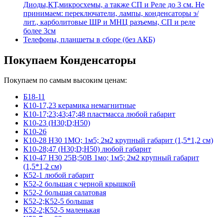
Диоды,КТ,микросхемы, а также СП и Реле до 3 см. Не
принимаем: переключатели, лампы, конденсаторы э/
лит., карболитовые ШР и МНЦ разъемы, СП и реле
более 3см
Телефоны, планшеты в сборе (без АКБ)
Покупаем Конденсаторы
Покупаем по самым высоким ценам:
Б18-11
К10-17,23 керамика немагнитные
К10-17;23;43;47;48 пластмасса любой габарит
К10-23 (Н30;D;Н50)
К10-26
К10-28 Н30 1МО; 1м5; 2м2 крупный габарит (1,5*1,2 см)
К10-28;47 (Н30;D;Н50) любой габарит
К10-47 Н30 25В;50В 1мо; 1м5; 2м2 крупный габарит
(1,5*1,2 см)
К52-1 любой габарит
К52-2 большая с черной крышкой
К52-2 большая салатовая
К52-2;К52-5 большая
К52-2;К52-5 маленькая