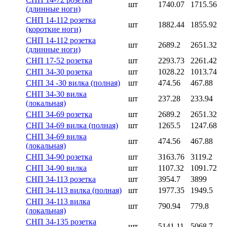
шт
1740.07
1715.56
(длинные ноги)
СНП 14-112 розетка
шт
1882.44
1855.92
(короткие ноги)
СНП 14-112 розетка
шт
2689.2
2651.32
(длинные ноги)
СНП 17-52 розетка
шт
2293.73
2261.42
СНП 34-30 розетка
шт
1028.22
1013.74
СНП 34 -30 вилка (полная)
шт
474.56
467.88
СНП 34-30 вилка
шт
237.28
233.94
(локальная)
СНП 34-69 розетка
шт
2689.2
2651.32
СНП 34-69 вилка (полная)
шт
1265.5
1247.68
СНП 34-69 вилка
шт
474.56
467.88
(локальная)
СНП 34-90 розетка
шт
3163.76
3119.2
СНП 34-90 вилка
шт
1107.32
1091.72
СНП 34-113 розетка
шт
3954.7
3899
СНП 34-113 вилка (полная)
шт
1977.35
1949.5
СНП 34-113 вилка
шт
790.94
779.8
(локальная)
СНП 34-135 розетка
шт
5141.11
5068.7