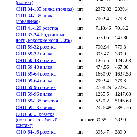
(полная)
СНП 34-135 вилка (полная)
шт
2372.82
2339.4
СНП 34-135 вилка
шт
790.94
779.8
(локальная)
СНП 41-120 розетка
шт
7118.46
7018.2
СНП 37-24-В (длинные
шт
553.66
545.86
ноги, короткие ноги -30%)
СНП 59-32 розетка
шт
790.94
779.8
СНП 59-32 вилка
шт
395.47
389.9
СНП 59-48 розетка
шт
1265.5
1247.68
СНП 59-48 вилка
шт
474.56
467.88
СНП 59-64 розетка
шт
1660.97
1637.58
СНП 59-64 вилка
шт
790.94
779.8
СНП 59-96 розетка
шт
2768.29
2729.3
СНП 59-96 вилка
шт
1265.5
1247.68
СНП 59-135 розетка
шт
5220.2
5146.68
СНП 59-135 вилка
шт
2926.48
2885.26
СНО 60-... розетка
(полностью жёлтый
контакт
39.55
38.99
контакт)
СНО 64-16 розетка
шт
395.47
389.9