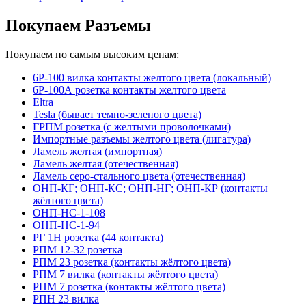
Покупаем Разъемы
Покупаем по самым высоким ценам:
6Р-100 вилка контакты желтого цвета (локальный)
6Р-100А розетка контакты желтого цвета
Eltra
Tesla (бывает темно-зеленого цвета)
ГРПМ розетка (с желтыми проволочками)
Импортные разъемы желтого цвета (лигатура)
Ламель желтая (импортная)
Ламель желтая (отечественная)
Ламель серо-стального цвета (отечественная)
ОНП-КГ; ОНП-КС; ОНП-НГ; ОНП-КР (контакты
жёлтого цвета)
ОНП-НС-1-108
ОНП-НС-1-94
РГ 1Н розетка (44 контакта)
РПМ 12-32 розетка
РПМ 23 розетка (контакты жёлтого цвета)
РПМ 7 вилка (контакты жёлтого цвета)
РПМ 7 розетка (контакты жёлтого цвета)
РПН 23 вилка