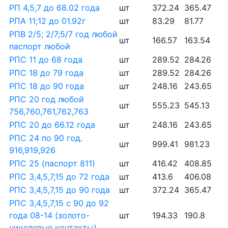
РП 4,5,7 до 68.02 года
шт
372.24
365.47
РПА 11;12 до 01.92г
шт
83.29
81.77
РПВ 2/5; 2/7;5/7 год любой
шт
166.57
163.54
паспорт любой
РПС 11 до 68 года
шт
289.52
284.26
РПС 18 до 79 года
шт
289.52
284.26
РПС 18 до 90 года
шт
248.16
243.65
РПС 20 год любой
шт
555.23
545.13
756,760,761,762,763
РПС 20 до 66.12 года
шт
248.16
243.65
РПС 24 по 90 год.
шт
999.41
981.23
916,919,926
РПС 25 (паспорт 811)
шт
416.42
408.85
РПС 3,4,5,7,15 до 72 года
шт
413.6
406.08
РПС 3,4,5,7,15 до 90 года
шт
372.24
365.47
РПС 3,4,5,7,15 с 90 до 92
года 08-14 (золото-
шт
194.33
190.8
никелевые контакты)