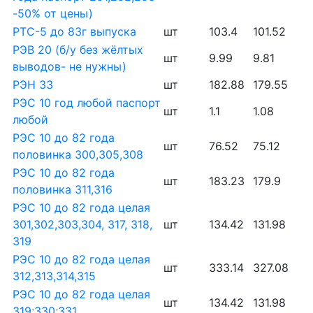
-50% от цены)
РТС-5 до 83г выпуска
шт
103.4
101.52
РЭВ 20 (б/у без жёлтых
шт
9.99
9.81
выводов- не нужны)
РЭН 33
шт
182.88
179.55
РЭС 10 год любой паспорт
шт
1.1
1.08
любой
РЭС 10 до 82 года
шт
76.52
75.12
половинка 300,305,308
РЭС 10 до 82 года
шт
183.23
179.9
половинка 311,316
РЭС 10 до 82 года целая
301,302,303,304, 317, 318,
шт
134.42
131.98
319
РЭС 10 до 82 года целая
шт
333.14
327.08
312,313,314,315
РЭС 10 до 82 года целая
шт
134.42
131.98
319;330;331