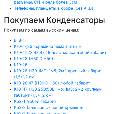
разъемы, СП и реле более 3см
Телефоны, планшеты в сборе (без АКБ)
Покупаем Конденсаторы
Покупаем по самым высоким ценам:
Б18-11
К10-17,23 керамика немагнитные
К10-17;23;43;47;48 пластмасса любой габарит
К10-23 (Н30;D;Н50)
К10-26
К10-28 Н30 1МО; 1м5; 2м2 крупный габарит
(1,5*1,2 см)
К10-28;47 (Н30;D;Н50) любой габарит
К10-47 Н30 25В;50В 1мо; 1м5; 2м2 крупный
габарит (1,5*1,2 см)
К52-1 любой габарит
К52-2 большая с черной крышкой
К52-2 большая салатовая