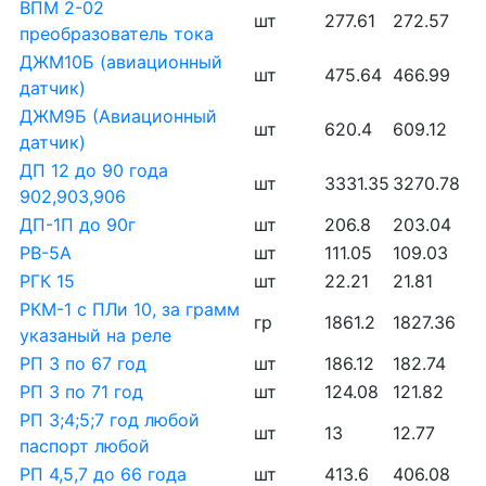
ВПМ 2-02
шт
277.61
272.57
преобразователь тока
ДЖМ10Б (авиационный
шт
475.64
466.99
датчик)
ДЖМ9Б (Авиационный
шт
620.4
609.12
датчик)
ДП 12 до 90 года
шт
3331.35
3270.78
902,903,906
ДП-1П до 90г
шт
206.8
203.04
РВ-5А
шт
111.05
109.03
РГК 15
шт
22.21
21.81
РКМ-1 с ПЛи 10, за грамм
гр
1861.2
1827.36
указаный на реле
РП 3 по 67 год
шт
186.12
182.74
РП 3 по 71 год
шт
124.08
121.82
РП 3;4;5;7 год любой
шт
13
12.77
паспорт любой
РП 4,5,7 до 66 года
шт
413.6
406.08