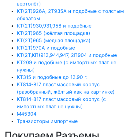
вертолёт)
КТ(2Т)926А, 2Т935А и подобные с толстым
обхватом
КТ(2Т)930,931,958 и подобные
КТ(2Т)965 (жёлтая площадка)
КТ(2Т)965 (медная площадка)
КТ(2Т)970А и подобные
КТ(2Т,КП)912,944,947, 2П904 и подобные
КТ209 и подобные (с импортных плат не
нужны)
КТ315 и подобные до 12.90 г.
КТ814-817 пластмассовый корпус
(разобранный, жёлтый как на картинке)
КТ814-817 пластмассовый корпус (с
импортных плат не нужны)
М45304
Транзисторы импортные
Покупаем Разъемы