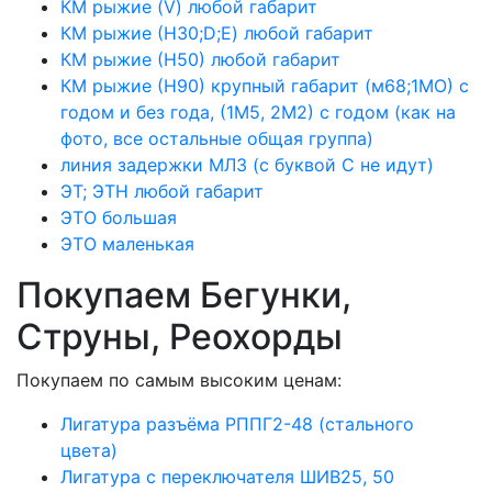
КМ рыжие (V) любой габарит
КМ рыжие (Н30;D;E) любой габарит
КМ рыжие (Н50) любой габарит
КМ рыжие (Н90) крупный габарит (м68;1МО) с
годом и без года, (1М5, 2М2) с годом (как на
фото, все остальные общая группа)
линия задержки МЛЗ (с буквой С не идут)
ЭТ; ЭТН любой габарит
ЭТО большая
ЭТО маленькая
Покупаем Бегунки,
Струны, Реохорды
Покупаем по самым высоким ценам:
Лигатура разъёма РППГ2-48 (стального
цвета)
Лигатура с переключателя ШИВ25, 50