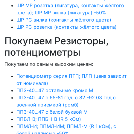
ШР МР розетка (лигатура, контакты жёлтого
цвета); ШР МР вилка (лигатура) -50%
ШР РС вилка (контакты жёлтого цвета)
ШР РС розетка (контакты жёлтого цвета)
Покупаем Резисторы,
потенциометры
Покупаем по самым высоким ценам:
Потенциометр серия ПТП; ПЛП (цена зависит
от номинала)
ПП3-40...47 остальные кроме М
ПП3-40...47 с 65-81 год, с 82 -92.03 год с
военной приемкой (ромб)
ПП3-40...47 с белой буквой М
ППБЛ-В; ППБН-В (R 5 кОм)
ППМЛ-И; ППМЛ-ИМ; ППМЛ-М (R 1 кОм), с
белой надписью -50%