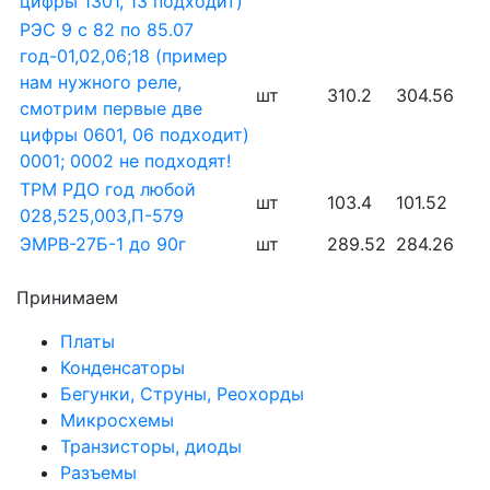
цифры 1301, 13 подходит)
РЭС 9 с 82 по 85.07
год-01,02,06;18 (пример
нам нужного реле,
шт
310.2
304.56
смотрим первые две
цифры 0601, 06 подходит)
0001; 0002 не подходят!
ТРМ РДО год любой
шт
103.4
101.52
028,525,003,П-579
ЭМРВ-27Б-1 до 90г
шт
289.52
284.26
Принимаем
Платы
Конденсаторы
Бегунки, Струны, Реохорды
Микросхемы
Транзисторы, диоды
Разъемы