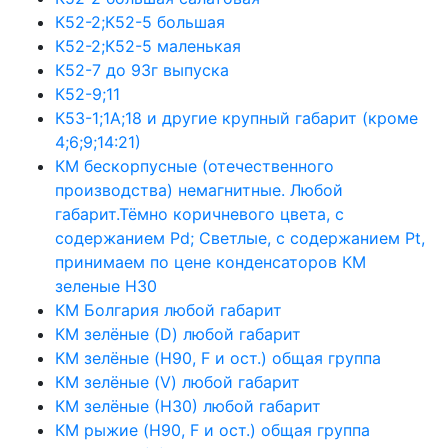
К52-2;К52-5 большая
К52-2;К52-5 маленькая
К52-7 до 93г выпуска
К52-9;11
К53-1;1А;18 и другие крупный габарит (кроме
4;6;9;14:21)
КМ бескорпусные (отечественного
производства) немагнитные. Любой
габарит.Тёмно коричневого цвета, с
содержанием Pd; Светлые, с содержанием Pt,
принимаем по цене конденсаторов КМ
зеленые Н30
КМ Болгария любой габарит
КМ зелёные (D) любой габарит
КМ зелёные (H90, F и ост.) общая группа
КМ зелёные (V) любой габарит
КМ зелёные (Н30) любой габарит
КМ рыжие (H90, F и ост.) общая группа