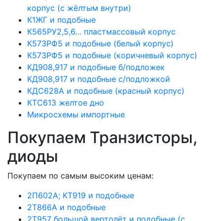
корпус (с жёлтым внутри)
К1ЖГ и подобные
К565РУ2,5,6… пластмассовый корпус
К573РФ5 и подобные (белый корпус)
К573РФ5 и подобные (коричневый корпус)
КД908,917 и подобные б/подложек
КД908,917 и подобные с/подложкой
КДС628А и подобные (красный корпус)
КТС613 желтое дно
Микросхемы импортные
Покупаем Транзисторы,
диоды
Покупаем по самым высоким ценам:
2П602А; КТ919 и подобные
2Т866А и подобные
2Т957 большой вертолёт и подобные (с