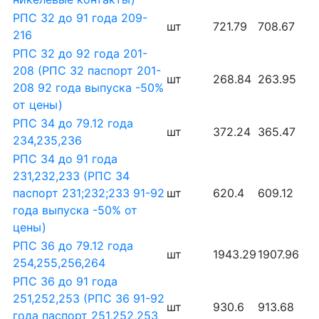
РПС 32 до 91 года 209-
шт
721.79
708.67
216
РПС 32 до 92 года 201-
208 (РПС 32 паспорт 201-
шт
268.84
263.95
208 92 года выпуска -50%
от цены)
РПС 34 до 79.12 года
шт
372.24
365.47
234,235,236
РПС 34 до 91 года
231,232,233 (РПС 34
паспорт 231;232;233 91-92
шт
620.4
609.12
года выпуска -50% от
цены)
РПС 36 до 79.12 года
шт
1943.29
1907.96
254,255,256,264
РПС 36 до 91 года
251,252,253 (РПС 36 91-92
шт
930.6
913.68
года паспорт 251,252,253