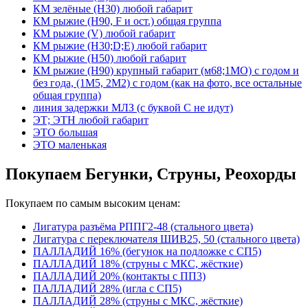
КМ зелёные (Н30) любой габарит
КМ рыжие (H90, F и ост.) общая группа
КМ рыжие (V) любой габарит
КМ рыжие (Н30;D;E) любой габарит
КМ рыжие (Н50) любой габарит
КМ рыжие (Н90) крупный габарит (м68;1МО) с годом и
без года, (1М5, 2М2) с годом (как на фото, все остальные
общая группа)
линия задержки МЛЗ (с буквой С не идут)
ЭТ; ЭТН любой габарит
ЭТО большая
ЭТО маленькая
Покупаем Бегунки, Струны, Реохорды
Покупаем по самым высоким ценам:
Лигатура разъёма РППГ2-48 (стального цвета)
Лигатура с переключателя ШИВ25, 50 (стального цвета)
ПАЛЛАДИЙ 16% (бегунок на подложке с СП5)
ПАЛЛАДИЙ 18% (струны с МКС, жёсткие)
ПАЛЛАДИЙ 20% (контакты с ПП3)
ПАЛЛАДИЙ 28% (игла с СП5)
ПАЛЛАДИЙ 28% (струны с МКС, жёсткие)