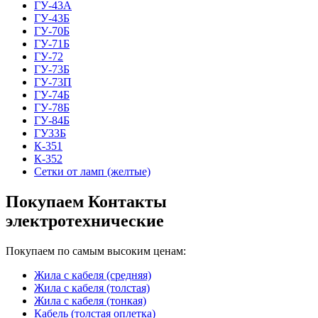
ГУ-43А
ГУ-43Б
ГУ-70Б
ГУ-71Б
ГУ-72
ГУ-73Б
ГУ-73П
ГУ-74Б
ГУ-78Б
ГУ-84Б
ГУ33Б
К-351
К-352
Сетки от ламп (желтые)
Покупаем Контакты
электротехнические
Покупаем по самым высоким ценам:
Жила с кабеля (средняя)
Жила с кабеля (толстая)
Жила с кабеля (тонкая)
Кабель (толстая оплетка)