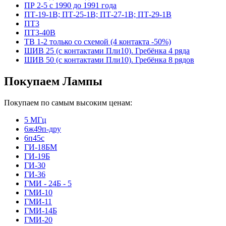
ПР 2-5 с 1990 до 1991 года
ПТ-19-1В; ПТ-25-1В; ПТ-27-1В; ПТ-29-1В
ПТ3
ПТ3-40В
ТВ 1-2 только со схемой (4 контакта -50%)
ШИВ 25 (с контактами Пли10). Гребёнка 4 ряда
ШИВ 50 (с контактами Пли10). Гребёнка 8 рядов
Покупаем Лампы
Покупаем по самым высоким ценам:
5 МГц
6ж49п-дру
6п45с
ГИ-18БМ
ГИ-19Б
ГИ-30
ГИ-36
ГМИ - 24Б - 5
ГМИ-10
ГМИ-11
ГМИ-14Б
ГМИ-20