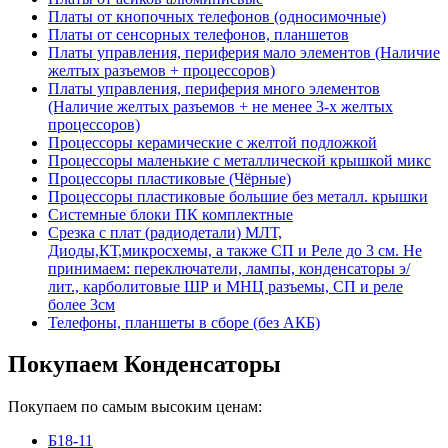
Платы от кнопочных телефонов (односимочные)
Платы от сенсорных телефонов, планшетов
Платы управления, периферия мало элементов (Наличие
желтых разъемов + процессоров)
Платы управления, периферия много элементов
(Наличие желтых разъемов + не менее 3-х желтых
процессоров)
Процессоры керамические с желтой подложкой
Процессоры маленькие с металлической крышкой микс
Процессоры пластиковые (Чёрные)
Процессоры пластиковые большие без металл. крышки
Системные блоки ПК комплектные
Срезка с плат (радиодетали) МЛТ,
Диоды,КТ,микросхемы, а также СП и Реле до 3 см. Не
принимаем: переключатели, лампы, конденсаторы э/
лит., карболитовые ШР и МНЦ разъемы, СП и реле
более 3см
Телефоны, планшеты в сборе (без АКБ)
Покупаем Конденсаторы
Покупаем по самым высоким ценам:
Б18-11