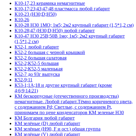
К10-17,23 керамика немагнитные
К10-17;23;43;47;48 пластмасса любой габарит
К10-23 (Н30;D;Н50)
К10-26
К10-28 Н30 1МО; 1м5; 2м2 крупный габарит (1,5*1,2 см)
К10-28;47 (Н30;D;Н50) любой габарит
К10-47 Н30 25В;50В 1мо; 1м5; 2м2 крупный габарит
(1,5*1,2 см)
К52-1 любой габарит
К52-2 большая с черной крышкой
К52-2 большая салатовая
К52-2;К52-5 большая
К52-2;К52-5 маленькая
К52-7 до 93г выпуска
К52-9;11
К53-1;1А;18 и другие крупный габарит (кроме
4;6;9;14:21)
КМ бескорпусные (отечественного производства)
немагнитные. Любой габарит.Тёмно коричневого цвета,
с содержанием Pd; Светлые, с содержанием Pt,
принимаем по цене конденсаторов КМ зеленые Н30
КМ Болгария любой габарит
КМ зелёные (D) любой габарит
КМ зелёные (H90, F и ост.) общая группа
КМ зелёные (V) любой габарит