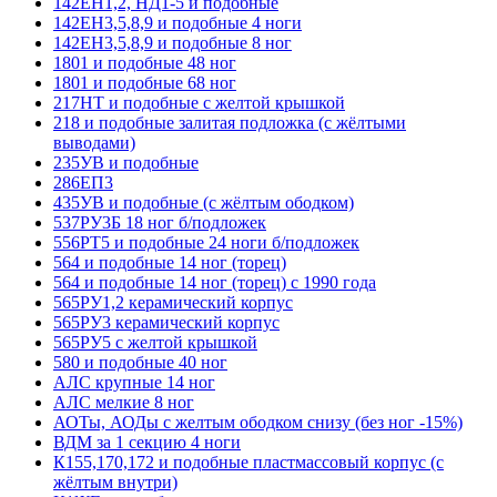
142ЕН1,2, НД1-5 и подобные
142ЕН3,5,8,9 и подобные 4 ноги
142ЕН3,5,8,9 и подобные 8 ног
1801 и подобные 48 ног
1801 и подобные 68 ног
217НТ и подобные с желтой крышкой
218 и подобные залитая подложка (с жёлтыми
выводами)
235УВ и подобные
286ЕП3
435УВ и подобные (с жёлтым ободком)
537РУ3Б 18 ног б/подложек
556РТ5 и подобные 24 ноги б/подложек
564 и подобные 14 ног (торец)
564 и подобные 14 ног (торец) с 1990 года
565РУ1,2 керамический корпус
565РУ3 керамический корпус
565РУ5 с желтой крышкой
580 и подобные 40 ног
АЛС крупные 14 ног
АЛС мелкие 8 ног
АОТы, АОДы с желтым ободком снизу (без ног -15%)
ВДМ за 1 секцию 4 ноги
К155,170,172 и подобные пластмассовый корпус (с
жёлтым внутри)