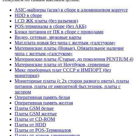
ASIC-майнеры (асик) в сборе в алюминиевом корпусе
HDD в сборе
LCD ЖК платы (без разъемов)
POS-терминалы в сборе (без АКБ)
Блоки питания от ПК в сборе с проводами
Видео, сетевые, звуковые карты
Мат.плата новая без чипа с желтым «галстуком»
Материнские платы (Новые). Обязательное наличие
чипа с желтым «галстуком»
Материнские платы (Старые, до поколения PENTIUM 4)
Материнские платы от Ноутбуков, серверные
Микс приборных плат СССР и ИМПОРТ (без
мониторки)
Мониторные платы (с 2х сторон разного цвета), платы
питания, платы от импортной быт.техник, платы с
засором
Оперативная память белая
Оперативная память желтая
Платы GSM белые
Платы GSM желтые
Платы от CD-ROM
Платы от HDD
Платы от POS-Терминалов
Платы от асиков алюминиевые