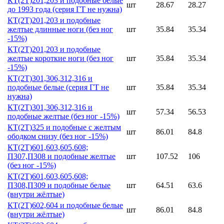
КТ(2Т)201,203 и подобные белые
шт
28.67
28.27
до 1993 года (серия ГТ не нужна)
КТ(2Т)201,203 и подобные
желтые длинные ноги (без ног
шт
35.84
35.34
-15%)
КТ(2Т)201,203 и подобные
желтые короткие ноги (без ног
шт
35.84
35.34
-15%)
КТ(2Т)301,306,312,316 и
подобные белые (серия ГТ не
шт
35.84
35.34
нужна)
КТ(2Т)301,306,312,316 и
шт
57.34
56.53
подобные желтые (без ног -15%)
КТ(2Т)325 и подобные с желтым
шт
86.01
84.8
ободком снизу (без ног -15%)
КТ(2Т)601,603,605,608;
П307,П308 и подобные желтые
шт
107.52
106
(без ног -15%)
КТ(2Т)601,603,605,608;
П308,П309 и подобные белые
шт
64.51
63.6
(внутри жёлтые)
КТ(2Т)602,604 и подобные белые
шт
86.01
84.8
(внутри жёлтые)