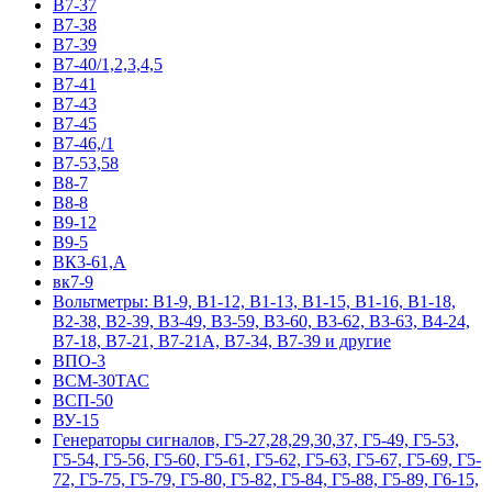
В7-37
В7-38
В7-39
В7-40/1,2,3,4,5
В7-41
В7-43
В7-45
В7-46,/1
В7-53,58
В8-7
В8-8
В9-12
В9-5
ВК3-61,А
вк7-9
Вольтметры: В1-9, В1-12, В1-13, В1-15, В1-16, В1-18,
В2-38, В2-39, В3-49, В3-59, В3-60, В3-62, В3-63, В4-24,
В7-18, В7-21, В7-21А, В7-34, В7-39 и другие
ВПО-3
ВСМ-30ТАС
ВСП-50
ВУ-15
Гeнepaтopы cигнaлoв, Г5-27,28,29,30,37, Г5-49, Г5-53,
Г5-54, Г5-56, Г5-60, Г5-61, Г5-62, Г5-63, Г5-67, Г5-69, Г5-
72, Г5-75, Г5-79, Г5-80, Г5-82, Г5-84, Г5-88, Г5-89, Г6-15,