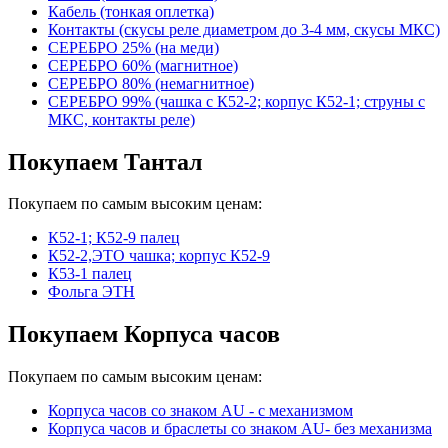
Кабель (тонкая оплетка)
Контакты (скусы реле диаметром до 3-4 мм, скусы МКС)
СЕРЕБРО 25% (на меди)
СЕРЕБРО 60% (магнитное)
СЕРЕБРО 80% (немагнитное)
СЕРЕБРО 99% (чашка с К52-2; корпус К52-1; струны с
МКС, контакты реле)
Покупаем Тантал
Покупаем по самым высоким ценам:
К52-1; К52-9 палец
К52-2,ЭТО чашка; корпус К52-9
К53-1 палец
Фольга ЭТН
Покупаем Корпуса часов
Покупаем по самым высоким ценам:
Корпуса часов cо знаком AU - с механизмом
Корпуса часов и браслеты со знаком AU- без механизма