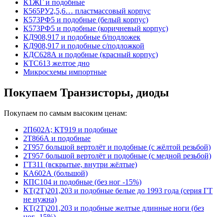
К1ЖГ и подобные
К565РУ2,5,6… пластмассовый корпус
К573РФ5 и подобные (белый корпус)
К573РФ5 и подобные (коричневый корпус)
КД908,917 и подобные б/подложек
КД908,917 и подобные с/подложкой
КДС628А и подобные (красный корпус)
КТС613 желтое дно
Микросхемы импортные
Покупаем Транзисторы, диоды
Покупаем по самым высоким ценам:
2П602А; КТ919 и подобные
2Т866А и подобные
2Т957 большой вертолёт и подобные (с жёлтой резьбой)
2Т957 большой вертолёт и подобные (с медной резьбой)
ГТ311 (вскрытые, внутри жёлтые)
КА602А (большой)
КПС104 и подобные (без ног -15%)
КТ(2Т)201,203 и подобные белые до 1993 года (серия ГТ
не нужна)
КТ(2Т)201,203 и подобные желтые длинные ноги (без
ног -15%)