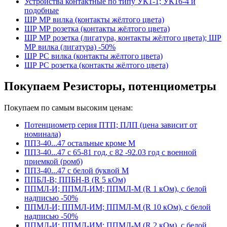
Устройства контактные по типу УК1-1; УК16-4 и
подобные
ШР МР вилка (контакты жёлтого цвета)
ШР МР розетка (контакты жёлтого цвета)
ШР МР розетка (лигатура, контакты жёлтого цвета); ШР
МР вилка (лигатура) -50%
ШР РС вилка (контакты жёлтого цвета)
ШР РС розетка (контакты жёлтого цвета)
Покупаем Резисторы, потенциометры
Покупаем по самым высоким ценам:
Потенциометр серия ПТП; ПЛП (цена зависит от
номинала)
ПП3-40...47 остальные кроме М
ПП3-40...47 с 65-81 год, с 82 -92.03 год с военной
приемкой (ромб)
ПП3-40...47 с белой буквой М
ППБЛ-В; ППБН-В (R 5 кОм)
ППМЛ-И; ППМЛ-ИМ; ППМЛ-М (R 1 кОм), с белой
надписью -50%
ППМЛ-И; ППМЛ-ИМ; ППМЛ-М (R 10 кОм), с белой
надписью -50%
ППМЛ-И; ППМЛ-ИМ; ППМЛ-М (R 2 кОм), с белой