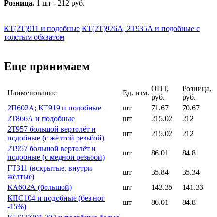
Розница.
1 шт - 212 руб.
КТ(2Т)911 и подобные
КТ(2Т)926А, 2Т935А и подобные с
толстым обхватом
Еще принимаем
ОПТ,
Розница,
Наименование
Ед. изм.
руб.
руб.
2П602А; КТ919 и подобные
шт
71.67
70.67
2Т866А и подобные
шт
215.02
212
2Т957 большой вертолёт и
шт
215.02
212
подобные (с жёлтой резьбой)
2Т957 большой вертолёт и
шт
86.01
84.8
подобные (с медной резьбой)
ГТ311 (вскрытые, внутри
шт
35.84
35.34
жёлтые)
КА602А (большой)
шт
143.35
141.33
КПС104 и подобные (без ног
шт
86.01
84.8
-15%)