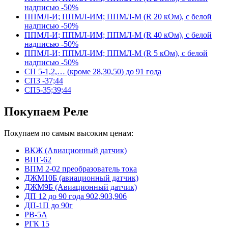
надписью -50%
ППМЛ-И; ППМЛ-ИМ; ППМЛ-М (R 20 кОм), с белой
надписью -50%
ППМЛ-И; ППМЛ-ИМ; ППМЛ-М (R 40 кОм), с белой
надписью -50%
ППМЛ-И; ППМЛ-ИМ; ППМЛ-М (R 5 кОм), с белой
надписью -50%
СП 5-1,2,… (кроме 28,30,50) до 91 года
СП3 -37;44
СП5-35;39;44
Покупаем Реле
Покупаем по самым высоким ценам:
ВКЖ (Авиационный датчик)
ВПГ-62
ВПМ 2-02 преобразователь тока
ДЖМ10Б (авиационный датчик)
ДЖМ9Б (Авиационный датчик)
ДП 12 до 90 года 902,903,906
ДП-1П до 90г
РВ-5А
РГК 15