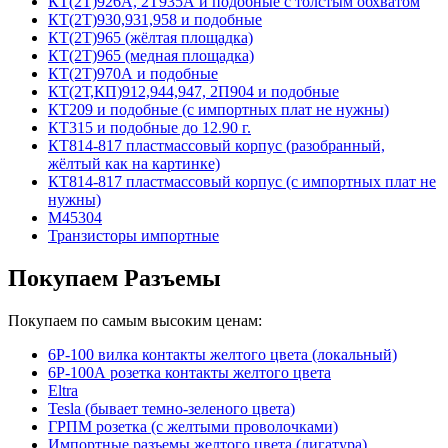
КТ(2Т)926А, 2Т935А и подобные с толстым обхватом
КТ(2Т)930,931,958 и подобные
КТ(2Т)965 (жёлтая площадка)
КТ(2Т)965 (медная площадка)
КТ(2Т)970А и подобные
КТ(2Т,КП)912,944,947, 2П904 и подобные
КТ209 и подобные (с импортных плат не нужны)
КТ315 и подобные до 12.90 г.
КТ814-817 пластмассовый корпус (разобранный,
жёлтый как на картинке)
КТ814-817 пластмассовый корпус (с импортных плат не
нужны)
М45304
Транзисторы импортные
Покупаем Разъемы
Покупаем по самым высоким ценам:
6Р-100 вилка контакты желтого цвета (локальный)
6Р-100А розетка контакты желтого цвета
Eltra
Tesla (бывает темно-зеленого цвета)
ГРПМ розетка (с желтыми проволочками)
Импортные разъемы желтого цвета (лигатура)