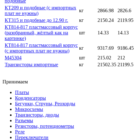
подобные
КТ209 и подобные (с импортных
кг
2866.98
2826.6
плат не нужны)
КТ315 и подобные до 12.90 г.
кг
2150.24
2119.95
КТ814-817 пластмассовый корпус
(разобранный, жёлтый как на
шт
14.33
14.13
картинке)
КТ814-817 пластмассовый корпус
кг
9317.69
9186.45
(с импортных плат не нужны)
М45304
шт
215.02
212
Транзисторы импортные
кг
21502.35
21199.5
Принимаем
Платы
Конденсаторы
Бегунки, Струны, Реохорды
Микросхемы
Транзисторы, диоды
Разъемы
Резисторы, потенциометры
Реле
Переключатели