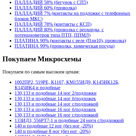
ПАЛЛАДИЙ 58% (бегунок с СП5)
ПАЛЛАДИЙ 60% (проволка)
ПАЛЛАДИЙ 7% (контакты на подложке с телефонных
блоков МКС)
ПАЛЛАДИЙ 78% (контакты с КСП)
ПАЛЛАДИЙ 80% (проволка с реохорды, с
потенциометров типа ПТП, ППМЛ)
ПЛАТИНА 90% (контакты с реле (Пли10), проволка)
ПЛАТИНА 99% (проволка, химическая посуда)
Покупаем Микросхемы
Покупаем по самым высоким ценам:
1002ПР2, 519РЕ, К1107, КМ155ИД9, К145ИК12Б,
К145ИК4 и подобные
130,133 и подобные 14 ног 2/подложки
130,133 и подобные 14 ног б/подложек
130,133 и подобные 14 ног с/подложкой
130,133 и подобные 16 ног б/подложек
130,133 и подобные 16 ног с/подложкой
133ИД3; 556РТ7-1 и подобные 24 ноги с/подложкой
140 и подобные 12 ног (без ног -20%)
140 и подобные 8 ног (без ног -20%)