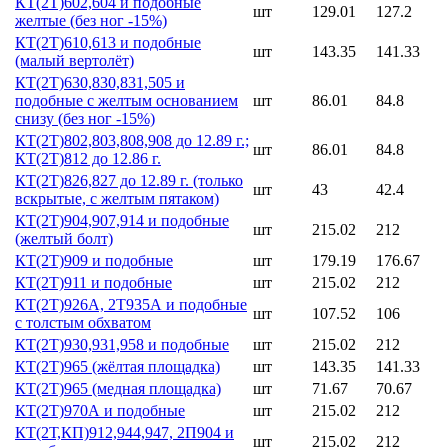
КТ(2Т)602,604 и подобные
шт
129.01
127.2
желтые (без ног -15%)
КТ(2Т)610,613 и подобные
шт
143.35
141.33
(малый вертолёт)
КТ(2Т)630,830,831,505 и
подобные с желтым основанием
шт
86.01
84.8
снизу (без ног -15%)
КТ(2Т)802,803,808,908 до 12.89 г.;
шт
86.01
84.8
КТ(2Т)812 до 12.86 г.
КТ(2Т)826,827 до 12.89 г. (только
шт
43
42.4
вскрытые, с желтым пятаком)
КТ(2Т)904,907,914 и подобные
шт
215.02
212
(желтый болт)
КТ(2Т)909 и подобные
шт
179.19
176.67
КТ(2Т)911 и подобные
шт
215.02
212
КТ(2Т)926А, 2Т935А и подобные
шт
107.52
106
с толстым обхватом
КТ(2Т)930,931,958 и подобные
шт
215.02
212
КТ(2Т)965 (жёлтая площадка)
шт
143.35
141.33
КТ(2Т)965 (медная площадка)
шт
71.67
70.67
КТ(2Т)970А и подобные
шт
215.02
212
КТ(2Т,КП)912,944,947, 2П904 и
шт
215.02
212