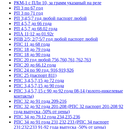
РКМ-1 с ПЛи 10, за грамм указаный на реле
РП 3 по 67 год
РП 3 по 71 год
РП 3;4;5;7 год любой паспорт любой
РП 4,5,7 до 66 года
РП 4,5,7 до 68.02 года
РПА 11;12 до 01.92г
РПВ 2/5; 2/7;5/7 год любой паспорт любой
РПС 11 до 68 года
РПС 18 до 79 года
РПС 18 до 90 года
РПС 20 год любой 756,760,761,762,763
РПС 20 до 66.12 года
РПС 24 по 90 год. 916,919,926
РПС 25 (паспорт 811)
РПС 3,4,5,7,15 до 72 года
РПС 3,4,5,7,15 до 90 года
РПС 3,4,5,7,15 с 90 до 92 года 08-14 (золото-никелевые
контакты)
РПС 32 до 91 года 209-216
РПС 32 до 92 года 201-208 (РПС 32 паспорт 201-208 92
года выпуска -50% от цены)
РПС 34 до 79.12 года 234,235,236
РПС 34 до 91 года 231,232,233 (РПС 34 паспорт
231;232;233 91-92 года выпуска -50% от цены)