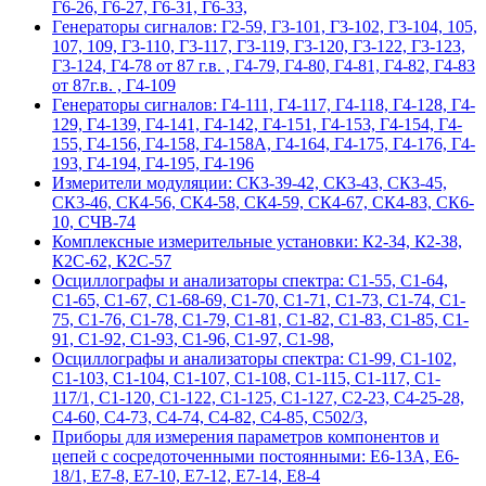
Г6-26, Г6-27, Г6-31, Г6-33,
Гeнepaтopы cигнaлoв: Г2-59, Г3-101, Г3-102, Г3-104, 105,
107, 109, Г3-110, Г3-117, Г3-119, Г3-120, Г3-122, Г3-123,
Г3-124, Г4-78 от 87 г.в. , Г4-79, Г4-80, Г4-81, Г4-82, Г4-83
от 87г.в. , Г4-109
Гeнepaтopы cигнaлoв: Г4-111, Г4-117, Г4-118, Г4-128, Г4-
129, Г4-139, Г4-141, Г4-142, Г4-151, Г4-153, Г4-154, Г4-
155, Г4-156, Г4-158, Г4-158А, Г4-164, Г4-175, Г4-176, Г4-
193, Г4-194, Г4-195, Г4-196
Измерители модуляции: СК3-39-42, СК3-43, СК3-45,
СК3-46, СК4-56, СК4-58, СК4-59, СК4-67, СК4-83, СК6-
10, СЧВ-74
Комплексные измерительные установки: К2-34, К2-38,
К2С-62, К2С-57
Осциллографы и анализаторы спектра: С1-55, С1-64,
С1-65, С1-67, С1-68-69, С1-70, С1-71, С1-73, С1-74, С1-
75, С1-76, С1-78, С1-79, С1-81, С1-82, С1-83, С1-85, С1-
91, С1-92, С1-93, С1-96, С1-97, С1-98,
Осциллографы и анализаторы спектра: С1-99, С1-102,
С1-103, С1-104, С1-107, С1-108, С1-115, С1-117, С1-
117/1, С1-120, С1-122, С1-125, С1-127, С2-23, С4-25-28,
С4-60, С4-73, С4-74, С4-82, С4-85, С502/3,
Приборы для измерения параметров компонентов и
цепей с сосредоточенными постоянными: Е6-13А, Е6-
18/1, Е7-8, Е7-10, Е7-12, Е7-14, Е8-4