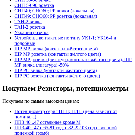
СНП 59-96 розетка
СНП49; СНО60; РР вилки (локальная)
СНП49; СНО60; РР розетка (локальная)
ТАН-2 вилка
ТАН-2 розетка
Украина розетка
Устройства контактные по типу УК1-1; УК16-4 и
подобные
ШР МР вилка (контакты жёлтого цвета)
ШР МР розетка (контакты жёлтого цвета)
ШР МР розетка (лигатура, контакты жёлтого цвета); ШР
МР вилка (лигатура) -50%
ШР РС вилка (контакты жёлтого цвета)
ШР РС розетка (контакты жёлтого цвета)
Покупаем Резисторы, потенциометры
Покупаем по самым высоким ценам:
Потенциометр серия ПТП; ПЛП (цена зависит от
номинала)
ПП3-40...47 остальные кроме М
ПП3-40...47 с 65-81 год, с 82 -92.03 год с военной
приемкой (ромб)