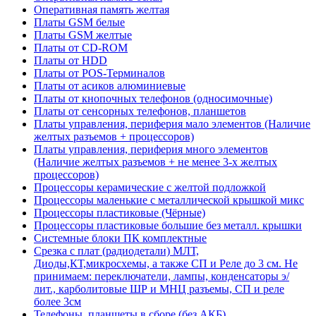
Оперативная память желтая
Платы GSM белые
Платы GSM желтые
Платы от CD-ROM
Платы от HDD
Платы от POS-Терминалов
Платы от асиков алюминиевые
Платы от кнопочных телефонов (односимочные)
Платы от сенсорных телефонов, планшетов
Платы управления, периферия мало элементов (Наличие
желтых разъемов + процессоров)
Платы управления, периферия много элементов
(Наличие желтых разъемов + не менее 3-х желтых
процессоров)
Процессоры керамические с желтой подложкой
Процессоры маленькие с металлической крышкой микс
Процессоры пластиковые (Чёрные)
Процессоры пластиковые большие без металл. крышки
Системные блоки ПК комплектные
Срезка с плат (радиодетали) МЛТ,
Диоды,КТ,микросхемы, а также СП и Реле до 3 см. Не
принимаем: переключатели, лампы, конденсаторы э/
лит., карболитовые ШР и МНЦ разъемы, СП и реле
более 3см
Телефоны, планшеты в сборе (без АКБ)