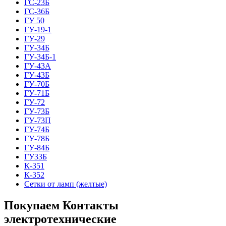
ГС-23Б
ГС-36Б
ГУ 50
ГУ-19-1
ГУ-29
ГУ-34Б
ГУ-34Б-1
ГУ-43А
ГУ-43Б
ГУ-70Б
ГУ-71Б
ГУ-72
ГУ-73Б
ГУ-73П
ГУ-74Б
ГУ-78Б
ГУ-84Б
ГУ33Б
К-351
К-352
Сетки от ламп (желтые)
Покупаем Контакты
электротехнические