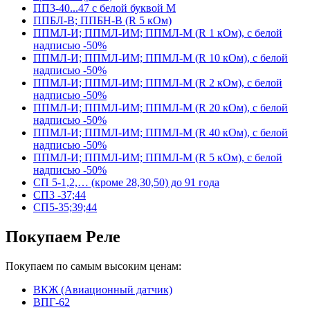
ПП3-40...47 с белой буквой М
ППБЛ-В; ППБН-В (R 5 кОм)
ППМЛ-И; ППМЛ-ИМ; ППМЛ-М (R 1 кОм), с белой
надписью -50%
ППМЛ-И; ППМЛ-ИМ; ППМЛ-М (R 10 кОм), с белой
надписью -50%
ППМЛ-И; ППМЛ-ИМ; ППМЛ-М (R 2 кОм), с белой
надписью -50%
ППМЛ-И; ППМЛ-ИМ; ППМЛ-М (R 20 кОм), с белой
надписью -50%
ППМЛ-И; ППМЛ-ИМ; ППМЛ-М (R 40 кОм), с белой
надписью -50%
ППМЛ-И; ППМЛ-ИМ; ППМЛ-М (R 5 кОм), с белой
надписью -50%
СП 5-1,2,… (кроме 28,30,50) до 91 года
СП3 -37;44
СП5-35;39;44
Покупаем Реле
Покупаем по самым высоким ценам:
ВКЖ (Авиационный датчик)
ВПГ-62