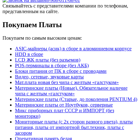
8-908-011-68-61
Связывайтесь с представителями компании по телефонам,
представленным на сайте.
Покупаем Платы
Покупаем по самым высоким ценам:
ASIC-майнеры (асик) в сборе в алюминиевом корпусе
HDD в сборе
LCD ЖК платы (без разъемов)
POS-терминалы в сборе (без АКБ)
Блоки питания от ПК в сборе с проводами
Видео, сетевые, звуковые карты
Мат.плата новая без чипа с желтым «галстуком»
Материнские платы (Новые). Обязательное наличие
чипа с желтым «галстуком»
Материнские платы (Старые, до поколения PENTIUM 4)
Материнские платы от Ноутбуков, серверные
Микс приборных плат СССР и ИМПОРТ (без
мониторки)
Мониторные платы (с 2х сторон разного цвета), платы
питания, платы от импортной быт.техник, платы с
засором
Оперативная память белая