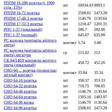
РППМ 16-288 розетка (с 1990
шт
10034.43
9893.1
года -15%)
РППМ 16-72 розетка
шт
2508.61
2473.28
РППМ 17-48-3 розетка
шт
1146.79
1130.64
РППМ 17-52-3 розетка
шт
1218.47
1201.31
РПС 1-37 (локальный)
шт
286.7
282.66
РПС 1-37 (полный)
шт
645.07
635.99
РС колодка (контакты жёлтого
контакт
5.74
5.66
цвета)
РС колодка (контакты жёлтого
гр
215.02
212
цвета) лигатура
СК 64/140/9 контакты желтого
шт
458.72
452.26
цвета (локальный)
СНО 60-... розетка (полностью
контакт
35.84
35.34
жёлтый контакт)
СНО 64-16 розетка
шт
358.37
353.33
СНО 64-32 розетка
шт
716.75
706.65
СНО 64-48 розетка
шт
1146.79
1130.64
СНО 64-64 розетка
шт
1505.16
1483.97
СНО 64-96 вилка
шт
1146.79
1130.64
СНО 64-96 розетка
шт
2508.61
2473.28