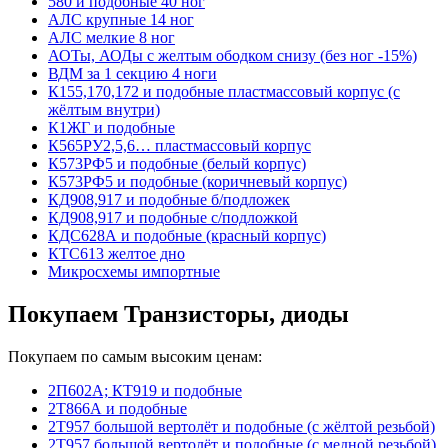
580 и подобные 40 ног
АЛС крупные 14 ног
АЛС мелкие 8 ног
АОТы, АОДы с желтым ободком снизу (без ног -15%)
ВДМ за 1 секцию 4 ноги
К155,170,172 и подобные пластмассовый корпус (с
жёлтым внутри)
К1ЖГ и подобные
К565РУ2,5,6… пластмассовый корпус
К573РФ5 и подобные (белый корпус)
К573РФ5 и подобные (коричневый корпус)
КД908,917 и подобные б/подложек
КД908,917 и подобные с/подложкой
КДС628А и подобные (красный корпус)
КТС613 желтое дно
Микросхемы импортные
Покупаем Транзисторы, диоды
Покупаем по самым высоким ценам:
2П602А; КТ919 и подобные
2Т866А и подобные
2Т957 большой вертолёт и подобные (с жёлтой резьбой)
2Т957 большой вертолёт и подобные (с медной резьбой)