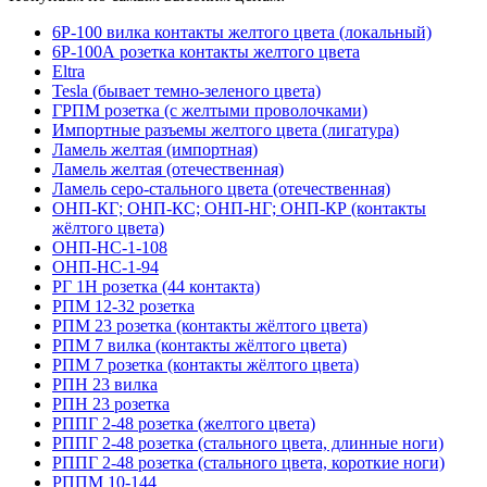
6Р-100 вилка контакты желтого цвета (локальный)
6Р-100А розетка контакты желтого цвета
Eltra
Tesla (бывает темно-зеленого цвета)
ГРПМ розетка (с желтыми проволочками)
Импортные разъемы желтого цвета (лигатура)
Ламель желтая (импортная)
Ламель желтая (отечественная)
Ламель серо-стального цвета (отечественная)
ОНП-КГ; ОНП-КС; ОНП-НГ; ОНП-КР (контакты
жёлтого цвета)
ОНП-НС-1-108
ОНП-НС-1-94
РГ 1Н розетка (44 контакта)
РПМ 12-32 розетка
РПМ 23 розетка (контакты жёлтого цвета)
РПМ 7 вилка (контакты жёлтого цвета)
РПМ 7 розетка (контакты жёлтого цвета)
РПН 23 вилка
РПН 23 розетка
РППГ 2-48 розетка (желтого цвета)
РППГ 2-48 розетка (стального цвета, длинные ноги)
РППГ 2-48 розетка (стального цвета, короткие ноги)
РППМ 10-144