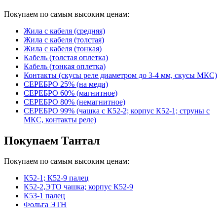
Покупаем по самым высоким ценам:
Жила с кабеля (средняя)
Жила с кабеля (толстая)
Жила с кабеля (тонкая)
Кабель (толстая оплетка)
Кабель (тонкая оплетка)
Контакты (скусы реле диаметром до 3-4 мм, скусы МКС)
СЕРЕБРО 25% (на меди)
СЕРЕБРО 60% (магнитное)
СЕРЕБРО 80% (немагнитное)
СЕРЕБРО 99% (чашка с К52-2; корпус К52-1; струны с
МКС, контакты реле)
Покупаем Тантал
Покупаем по самым высоким ценам:
К52-1; К52-9 палец
К52-2,ЭТО чашка; корпус К52-9
К53-1 палец
Фольга ЭТН