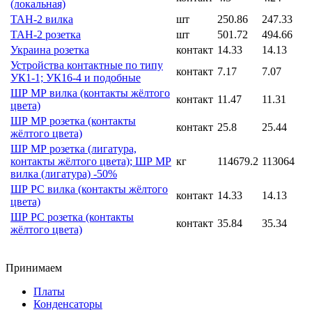
(локальная)
ТАН-2 вилка
шт
250.86
247.33
ТАН-2 розетка
шт
501.72
494.66
Украина розетка
контакт
14.33
14.13
Устройства контактные по типу
контакт
7.17
7.07
УК1-1; УК16-4 и подобные
ШР МР вилка (контакты жёлтого
контакт
11.47
11.31
цвета)
ШР МР розетка (контакты
контакт
25.8
25.44
жёлтого цвета)
ШР МР розетка (лигатура,
контакты жёлтого цвета); ШР МР
кг
114679.2
113064
вилка (лигатура) -50%
ШР РС вилка (контакты жёлтого
контакт
14.33
14.13
цвета)
ШР РС розетка (контакты
контакт
35.84
35.34
жёлтого цвета)
Принимаем
Платы
Конденсаторы