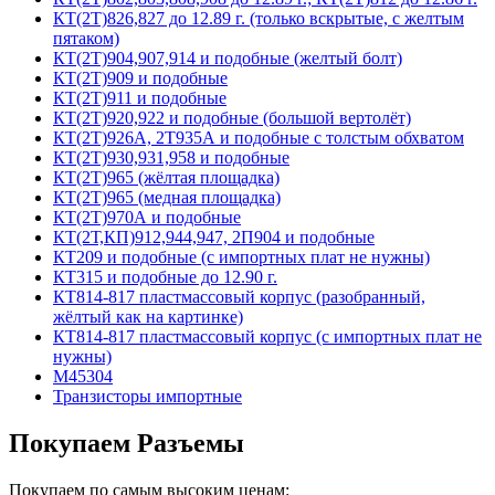
КТ(2Т)826,827 до 12.89 г. (только вскрытые, с желтым
пятаком)
КТ(2Т)904,907,914 и подобные (желтый болт)
КТ(2Т)909 и подобные
КТ(2Т)911 и подобные
КТ(2Т)920,922 и подобные (большой вертолёт)
КТ(2Т)926А, 2Т935А и подобные с толстым обхватом
КТ(2Т)930,931,958 и подобные
КТ(2Т)965 (жёлтая площадка)
КТ(2Т)965 (медная площадка)
КТ(2Т)970А и подобные
КТ(2Т,КП)912,944,947, 2П904 и подобные
КТ209 и подобные (с импортных плат не нужны)
КТ315 и подобные до 12.90 г.
КТ814-817 пластмассовый корпус (разобранный,
жёлтый как на картинке)
КТ814-817 пластмассовый корпус (с импортных плат не
нужны)
М45304
Транзисторы импортные
Покупаем Разъемы
Покупаем по самым высоким ценам: