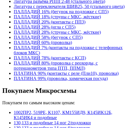
Лигатура разъёма РППГ2-48 (стального цвета)
Лигатура с переключателя ШИВ25, 50 (стального цвета)
ПАЛЛАДИЙ 16% (бегунок на подложке с СП5)
ПАЛЛАДИЙ 18% (струны с МКС, жёсткие)
ПАЛЛАДИЙ 20% (контакты с ПП3)
ПАЛЛАДИЙ 28% (игла с СП5)
ПАЛЛАДИЙ 28% (струны с МКС, жёсткие)
ПАЛЛАДИЙ 58% (бегунок с СП5)
ПАЛЛАДИЙ 60% (проволка)
ПАЛЛАДИЙ 7% (контакты на подложке с телефонных
блоков МКС)
ПАЛЛАДИЙ 78% (контакты с КСП)
ПАЛЛАДИЙ 80% (проволка с реохорды, с
потенциометров типа ПТП, ППМЛ)
ПЛАТИНА 90% (контакты с реле (Пли10), проволка)
ПЛАТИНА 99% (проволка, химическая посуда)
Покупаем Микросхемы
Покупаем по самым высоким ценам:
1002ПР2, 519РЕ, К1107, КМ155ИД9, К145ИК12Б,
К145ИК4 и подобные
130,133 и подобные 14 ног 2/подложки
130,133 и подобные 14 ног б/подложек