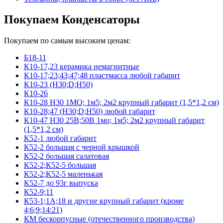
Покупаем Конденсаторы
Покупаем по самым высоким ценам:
Б18-11
К10-17,23 керамика немагнитные
К10-17;23;43;47;48 пластмасса любой габарит
К10-23 (Н30;D;Н50)
К10-26
К10-28 Н30 1МО; 1м5; 2м2 крупный габарит (1,5*1,2 см)
К10-28;47 (Н30;D;Н50) любой габарит
К10-47 Н30 25В;50В 1мо; 1м5; 2м2 крупный габарит
(1,5*1,2 см)
К52-1 любой габарит
К52-2 большая с черной крышкой
К52-2 большая салатовая
К52-2;К52-5 большая
К52-2;К52-5 маленькая
К52-7 до 93г выпуска
К52-9;11
К53-1;1А;18 и другие крупный габарит (кроме
4;6;9;14:21)
КМ бескорпусные (отечественного производства)