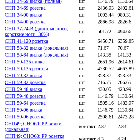
СНП 34-69 вилка (полная)
шт
1146.79
1130.64
СНП 34-69 розетка
шт
2436.93
2402.61
СНП 34-90 вилка
шт
1003.44
989.31
СНП 34-90 розетка
шт
2866.98
2826.6
СНП 37-24-В (длинные ноги,
шт
501.72
494.66
короткие ноги -30%)
СНП 41-120 розетка
шт
6450.71
6359.85
СНП 58-32 вилка (локальная)
шт
71.67
70.67
СНП 58-64 вилка (локальная)
шт
143.35
141.33
СНП 59-135 вилка
шт
2651.96
2614.61
СНП 59-135 розетка
шт
4730.52
4663.89
СНП 59-32 вилка
шт
358.37
353.33
СНП 59-32 розетка
шт
716.75
706.65
СНП 59-48 вилка
шт
430.05
423.99
СНП 59-48 розетка
шт
1146.79
1130.64
СНП 59-64 розетка
шт
1505.16
1483.97
СНП 59-96 вилка
шт
1146.79
1130.64
СНП 59-96 розетка
шт
2508.61
2473.28
СНП49; СНО60; РР вилки
контакт
2.87
2.83
(локальная)
СНП49; СНО60; РР розетка
контакт
4.3
4.24