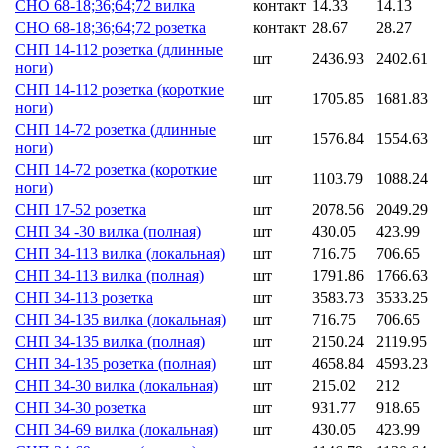
СНО 68-18;36;64;72 вилка
контакт
14.33
14.13
СНО 68-18;36;64;72 розетка
контакт
28.67
28.27
СНП 14-112 розетка (длинные
шт
2436.93
2402.61
ноги)
СНП 14-112 розетка (короткие
шт
1705.85
1681.83
ноги)
СНП 14-72 розетка (длинные
шт
1576.84
1554.63
ноги)
СНП 14-72 розетка (короткие
шт
1103.79
1088.24
ноги)
СНП 17-52 розетка
шт
2078.56
2049.29
СНП 34 -30 вилка (полная)
шт
430.05
423.99
СНП 34-113 вилка (локальная)
шт
716.75
706.65
СНП 34-113 вилка (полная)
шт
1791.86
1766.63
СНП 34-113 розетка
шт
3583.73
3533.25
СНП 34-135 вилка (локальная)
шт
716.75
706.65
СНП 34-135 вилка (полная)
шт
2150.24
2119.95
СНП 34-135 розетка (полная)
шт
4658.84
4593.23
СНП 34-30 вилка (локальная)
шт
215.02
212
СНП 34-30 розетка
шт
931.77
918.65
СНП 34-69 вилка (локальная)
шт
430.05
423.99