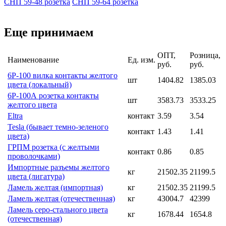
СНП 59-48 розетка
СНП 59-64 розетка
Еще принимаем
ОПТ,
Розница,
Наименование
Ед. изм.
руб.
руб.
6Р-100 вилка контакты желтого
шт
1404.82
1385.03
цвета (локальный)
6Р-100А розетка контакты
шт
3583.73
3533.25
желтого цвета
Eltra
контакт
3.59
3.54
Tesla (бывает темно-зеленого
контакт
1.43
1.41
цвета)
ГРПМ розетка (с желтыми
контакт
0.86
0.85
проволочками)
Импортные разъемы желтого
кг
21502.35
21199.5
цвета (лигатура)
Ламель желтая (импортная)
кг
21502.35
21199.5
Ламель желтая (отечественная)
кг
43004.7
42399
Ламель серо-стального цвета
кг
1678.44
1654.8
(отечественная)