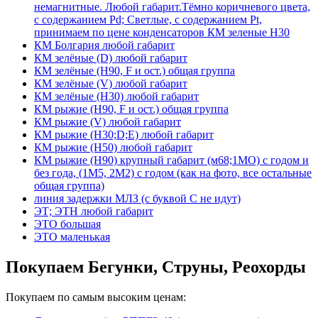
немагнитные. Любой габарит.Тёмно коричневого цвета,
с содержанием Pd; Светлые, с содержанием Pt,
принимаем по цене конденсаторов КМ зеленые Н30
КМ Болгария любой габарит
КМ зелёные (D) любой габарит
КМ зелёные (H90, F и ост.) общая группа
КМ зелёные (V) любой габарит
КМ зелёные (Н30) любой габарит
КМ рыжие (H90, F и ост.) общая группа
КМ рыжие (V) любой габарит
КМ рыжие (Н30;D;E) любой габарит
КМ рыжие (Н50) любой габарит
КМ рыжие (Н90) крупный габарит (м68;1МО) с годом и
без года, (1М5, 2М2) с годом (как на фото, все остальные
общая группа)
линия задержки МЛЗ (с буквой С не идут)
ЭТ; ЭТН любой габарит
ЭТО большая
ЭТО маленькая
Покупаем Бегунки, Струны, Реохорды
Покупаем по самым высоким ценам: