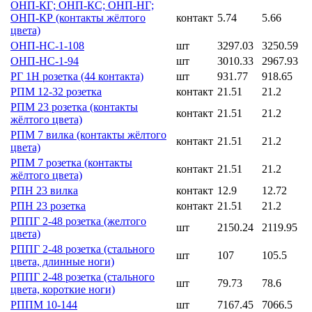
ОНП-КГ; ОНП-КС; ОНП-НГ;
ОНП-КР (контакты жёлтого
контакт
5.74
5.66
цвета)
ОНП-НС-1-108
шт
3297.03
3250.59
ОНП-НС-1-94
шт
3010.33
2967.93
РГ 1Н розетка (44 контакта)
шт
931.77
918.65
РПМ 12-32 розетка
контакт
21.51
21.2
РПМ 23 розетка (контакты
контакт
21.51
21.2
жёлтого цвета)
РПМ 7 вилка (контакты жёлтого
контакт
21.51
21.2
цвета)
РПМ 7 розетка (контакты
контакт
21.51
21.2
жёлтого цвета)
РПН 23 вилка
контакт
12.9
12.72
РПН 23 розетка
контакт
21.51
21.2
РППГ 2-48 розетка (желтого
шт
2150.24
2119.95
цвета)
РППГ 2-48 розетка (стального
шт
107
105.5
цвета, длинные ноги)
РППГ 2-48 розетка (стального
шт
79.73
78.6
цвета, короткие ноги)
РППМ 10-144
шт
7167.45
7066.5