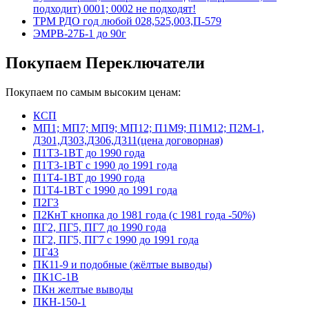
подходит) 0001; 0002 не подходят!
ТРМ РДО год любой 028,525,003,П-579
ЭМРВ-27Б-1 до 90г
Покупаем Переключатели
Покупаем по самым высоким ценам:
КСП
МП1; МП7; МП9; МП12; П1М9; П1М12; П2М-1,
Д301,Д303,Д306,Д311(цена договорная)
П1Т3-1ВТ до 1990 года
П1Т3-1ВТ с 1990 до 1991 года
П1Т4-1ВТ до 1990 года
П1Т4-1ВТ с 1990 до 1991 года
П2Г3
П2КнТ кнопка до 1981 года (с 1981 года -50%)
ПГ2, ПГ5, ПГ7 до 1990 года
ПГ2, ПГ5, ПГ7 с 1990 до 1991 года
ПГ43
ПК11-9 и подобные (жёлтые выводы)
ПК1С-1В
ПКн желтые выводы
ПКН-150-1