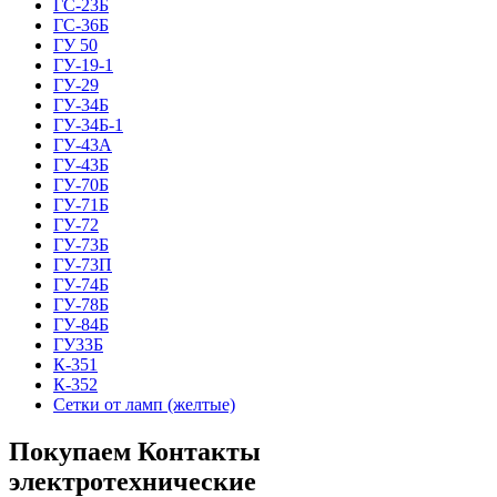
ГС-23Б
ГС-36Б
ГУ 50
ГУ-19-1
ГУ-29
ГУ-34Б
ГУ-34Б-1
ГУ-43А
ГУ-43Б
ГУ-70Б
ГУ-71Б
ГУ-72
ГУ-73Б
ГУ-73П
ГУ-74Б
ГУ-78Б
ГУ-84Б
ГУ33Б
К-351
К-352
Сетки от ламп (желтые)
Покупаем Контакты
электротехнические