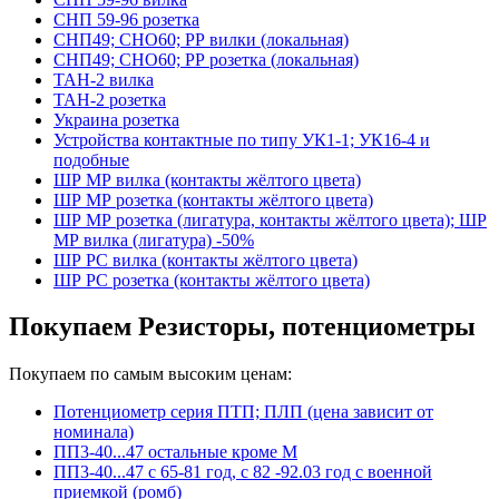
СНП 59-96 розетка
СНП49; СНО60; РР вилки (локальная)
СНП49; СНО60; РР розетка (локальная)
ТАН-2 вилка
ТАН-2 розетка
Украина розетка
Устройства контактные по типу УК1-1; УК16-4 и
подобные
ШР МР вилка (контакты жёлтого цвета)
ШР МР розетка (контакты жёлтого цвета)
ШР МР розетка (лигатура, контакты жёлтого цвета); ШР
МР вилка (лигатура) -50%
ШР РС вилка (контакты жёлтого цвета)
ШР РС розетка (контакты жёлтого цвета)
Покупаем Резисторы, потенциометры
Покупаем по самым высоким ценам:
Потенциометр серия ПТП; ПЛП (цена зависит от
номинала)
ПП3-40...47 остальные кроме М
ПП3-40...47 с 65-81 год, с 82 -92.03 год с военной
приемкой (ромб)