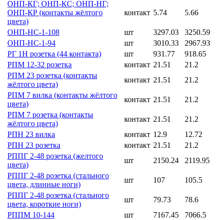
ОНП-КГ; ОНП-КС; ОНП-НГ;
ОНП-КР (контакты жёлтого
контакт
5.74
5.66
цвета)
ОНП-НС-1-108
шт
3297.03
3250.59
ОНП-НС-1-94
шт
3010.33
2967.93
РГ 1Н розетка (44 контакта)
шт
931.77
918.65
РПМ 12-32 розетка
контакт
21.51
21.2
РПМ 23 розетка (контакты
контакт
21.51
21.2
жёлтого цвета)
РПМ 7 вилка (контакты жёлтого
контакт
21.51
21.2
цвета)
РПМ 7 розетка (контакты
контакт
21.51
21.2
жёлтого цвета)
РПН 23 вилка
контакт
12.9
12.72
РПН 23 розетка
контакт
21.51
21.2
РППГ 2-48 розетка (желтого
шт
2150.24
2119.95
цвета)
РППГ 2-48 розетка (стального
шт
107
105.5
цвета, длинные ноги)
РППГ 2-48 розетка (стального
шт
79.73
78.6
цвета, короткие ноги)
РППМ 10-144
шт
7167.45
7066.5