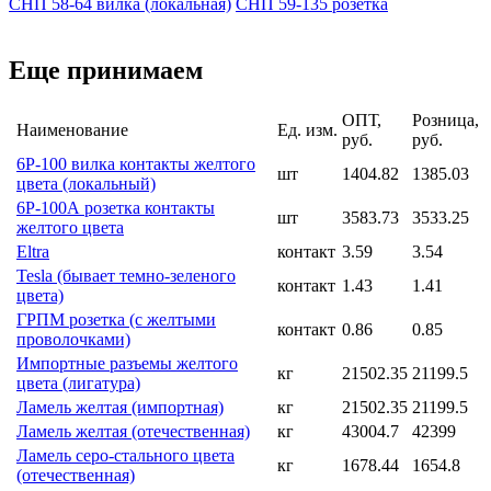
СНП 58-64 вилка (локальная)
СНП 59-135 розетка
Еще принимаем
ОПТ,
Розница,
Наименование
Ед. изм.
руб.
руб.
6Р-100 вилка контакты желтого
шт
1404.82
1385.03
цвета (локальный)
6Р-100А розетка контакты
шт
3583.73
3533.25
желтого цвета
Eltra
контакт
3.59
3.54
Tesla (бывает темно-зеленого
контакт
1.43
1.41
цвета)
ГРПМ розетка (с желтыми
контакт
0.86
0.85
проволочками)
Импортные разъемы желтого
кг
21502.35
21199.5
цвета (лигатура)
Ламель желтая (импортная)
кг
21502.35
21199.5
Ламель желтая (отечественная)
кг
43004.7
42399
Ламель серо-стального цвета
кг
1678.44
1654.8
(отечественная)