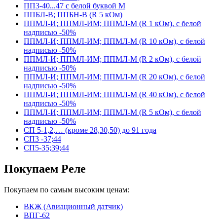
ПП3-40...47 с белой буквой М
ППБЛ-В; ППБН-В (R 5 кОм)
ППМЛ-И; ППМЛ-ИМ; ППМЛ-М (R 1 кОм), с белой
надписью -50%
ППМЛ-И; ППМЛ-ИМ; ППМЛ-М (R 10 кОм), с белой
надписью -50%
ППМЛ-И; ППМЛ-ИМ; ППМЛ-М (R 2 кОм), с белой
надписью -50%
ППМЛ-И; ППМЛ-ИМ; ППМЛ-М (R 20 кОм), с белой
надписью -50%
ППМЛ-И; ППМЛ-ИМ; ППМЛ-М (R 40 кОм), с белой
надписью -50%
ППМЛ-И; ППМЛ-ИМ; ППМЛ-М (R 5 кОм), с белой
надписью -50%
СП 5-1,2,… (кроме 28,30,50) до 91 года
СП3 -37;44
СП5-35;39;44
Покупаем Реле
Покупаем по самым высоким ценам:
ВКЖ (Авиационный датчик)
ВПГ-62