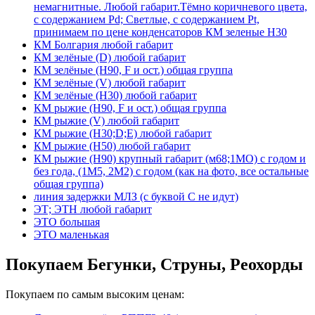
немагнитные. Любой габарит.Тёмно коричневого цвета,
с содержанием Pd; Светлые, с содержанием Pt,
принимаем по цене конденсаторов КМ зеленые Н30
КМ Болгария любой габарит
КМ зелёные (D) любой габарит
КМ зелёные (H90, F и ост.) общая группа
КМ зелёные (V) любой габарит
КМ зелёные (Н30) любой габарит
КМ рыжие (H90, F и ост.) общая группа
КМ рыжие (V) любой габарит
КМ рыжие (Н30;D;E) любой габарит
КМ рыжие (Н50) любой габарит
КМ рыжие (Н90) крупный габарит (м68;1МО) с годом и
без года, (1М5, 2М2) с годом (как на фото, все остальные
общая группа)
линия задержки МЛЗ (с буквой С не идут)
ЭТ; ЭТН любой габарит
ЭТО большая
ЭТО маленькая
Покупаем Бегунки, Струны, Реохорды
Покупаем по самым высоким ценам: