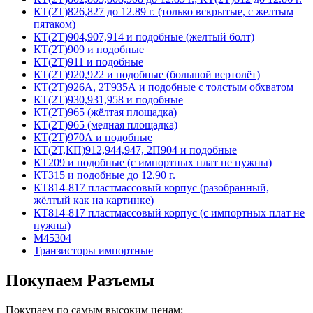
КТ(2Т)826,827 до 12.89 г. (только вскрытые, с желтым
пятаком)
КТ(2Т)904,907,914 и подобные (желтый болт)
КТ(2Т)909 и подобные
КТ(2Т)911 и подобные
КТ(2Т)920,922 и подобные (большой вертолёт)
КТ(2Т)926А, 2Т935А и подобные с толстым обхватом
КТ(2Т)930,931,958 и подобные
КТ(2Т)965 (жёлтая площадка)
КТ(2Т)965 (медная площадка)
КТ(2Т)970А и подобные
КТ(2Т,КП)912,944,947, 2П904 и подобные
КТ209 и подобные (с импортных плат не нужны)
КТ315 и подобные до 12.90 г.
КТ814-817 пластмассовый корпус (разобранный,
жёлтый как на картинке)
КТ814-817 пластмассовый корпус (с импортных плат не
нужны)
М45304
Транзисторы импортные
Покупаем Разъемы
Покупаем по самым высоким ценам: