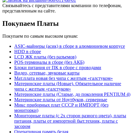
8-908-011-68-61
Связывайтесь с представителями компании по телефонам,
представленным на сайте.
Покупаем Платы
Покупаем по самым высоким ценам:
ASIC-майнеры (асик) в сборе в алюминиевом корпусе
HDD в сборе
LCD ЖК платы (без разъемов)
POS-терминалы в сборе (без АКБ)
Блоки питания от ПК в сборе с проводами
Видео, сетевые, звуковые карты
Мат.плата новая без чипа с желтым «галстуком»
Материнские платы (Новые). Обязательное наличие
чипа с желтым «галстуком»
Материнские платы (Старые, до поколения PENTIUM 4)
Материнские платы от Ноутбуков, серверные
Микс приборных плат СССР и ИМПОРТ (без
мониторки)
Мониторные платы (с 2х сторон разного цвета), платы
питания, платы от импортной быт.техник, платы с
засором
Оперативная память белая