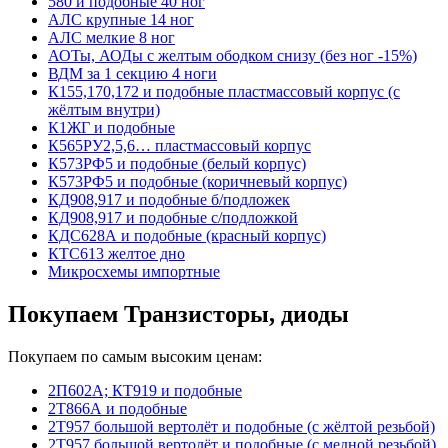
580 и подобные 40 ног
АЛС крупные 14 ног
АЛС мелкие 8 ног
АОТы, АОДы с желтым ободком снизу (без ног -15%)
ВДМ за 1 секцию 4 ноги
К155,170,172 и подобные пластмассовый корпус (с
жёлтым внутри)
К1ЖГ и подобные
К565РУ2,5,6… пластмассовый корпус
К573РФ5 и подобные (белый корпус)
К573РФ5 и подобные (коричневый корпус)
КД908,917 и подобные б/подложек
КД908,917 и подобные с/подложкой
КДС628А и подобные (красный корпус)
КТС613 желтое дно
Микросхемы импортные
Покупаем Транзисторы, диоды
Покупаем по самым высоким ценам:
2П602А; КТ919 и подобные
2Т866А и подобные
2Т957 большой вертолёт и подобные (с жёлтой резьбой)
2Т957 большой вертолёт и подобные (с медной резьбой)