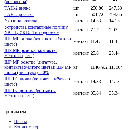
(локальная)
ТАН-2 вилка
шт
250.86
247.33
ТАН-2 розетка
шт
501.72
494.66
Украина розетка
контакт
14.33
14.13
Устройства контактные по типу
контакт
7.17
7.07
УК1-1; УК16-4 и подобные
ШР МР вилка (контакты жёлтого
контакт
11.47
11.31
цвета)
ШР МР розетка (контакты
контакт
25.8
25.44
жёлтого цвета)
ШР МР розетка (лигатура,
контакты жёлтого цвета); ШР МР
кг
114679.2
113064
вилка (лигатура) -50%
ШР РС вилка (контакты жёлтого
контакт
14.33
14.13
цвета)
ШР РС розетка (контакты
контакт
35.84
35.34
жёлтого цвета)
Принимаем
Платы
Конденсаторы