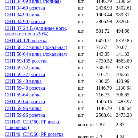
СНП 34-69 вилка (полная)
шт
1146.79
1130.64
СНП 34-69 розетка
шт
2436.93
2402.61
СНП 34-90 вилка
шт
1003.44
989.31
СНП 34-90 розетка
шт
2866.98
2826.6
СНП 37-24-В (длинные ноги,
шт
501.72
494.66
короткие ноги -30%)
СНП 41-120 розетка
шт
6450.71
6359.85
СНП 58-32 вилка (локальная)
шт
71.67
70.67
СНП 58-64 вилка (локальная)
шт
143.35
141.33
СНП 59-135 розетка
шт
4730.52
4663.89
СНП 59-32 вилка
шт
358.37
353.33
СНП 59-32 розетка
шт
716.75
706.65
СНП 59-48 вилка
шт
430.05
423.99
СНП 59-48 розетка
шт
1146.79
1130.64
СНП 59-64 вилка
шт
716.75
706.65
СНП 59-64 розетка
шт
1505.16
1483.97
СНП 59-96 вилка
шт
1146.79
1130.64
СНП 59-96 розетка
шт
2508.61
2473.28
СНП49; СНО60; РР вилки
контакт
2.87
2.83
(локальная)
СНП49; СНО60; РР розетка
контакт
4.3
4.24