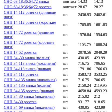
СНО 68-18;36;64;72 вилка
контакт
14.33
14.13
СНО 68-18;36;64;72 розетка
контакт
28.67
28.27
СНП 14-112 розетка (длинные
шт
2436.93
2402.61
ноги)
СНП 14-112 розетка (короткие
шт
1705.85
1681.83
ноги)
СНП 14-72 розетка (длинные
шт
1576.84
1554.63
ноги)
СНП 14-72 розетка (короткие
шт
1103.79
1088.24
ноги)
СНП 17-52 розетка
шт
2078.56
2049.29
СНП 34 -30 вилка (полная)
шт
430.05
423.99
СНП 34-113 вилка (локальная)
шт
716.75
706.65
СНП 34-113 вилка (полная)
шт
1791.86
1766.63
СНП 34-113 розетка
шт
3583.73
3533.25
СНП 34-135 вилка (локальная)
шт
716.75
706.65
СНП 34-135 вилка (полная)
шт
2150.24
2119.95
СНП 34-135 розетка (полная)
шт
4658.84
4593.23
СНП 34-30 вилка (локальная)
шт
215.02
212
СНП 34-30 розетка
шт
931.77
918.65
СНП 34-69 вилка (локальная)
шт
430.05
423.99