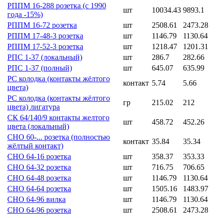
РППМ 16-288 розетка (с 1990
шт
10034.43
9893.1
года -15%)
РППМ 16-72 розетка
шт
2508.61
2473.28
РППМ 17-48-3 розетка
шт
1146.79
1130.64
РППМ 17-52-3 розетка
шт
1218.47
1201.31
РПС 1-37 (локальный)
шт
286.7
282.66
РПС 1-37 (полный)
шт
645.07
635.99
РС колодка (контакты жёлтого
контакт
5.74
5.66
цвета)
РС колодка (контакты жёлтого
гр
215.02
212
цвета) лигатура
СК 64/140/9 контакты желтого
шт
458.72
452.26
цвета (локальный)
СНО 60-... розетка (полностью
контакт
35.84
35.34
жёлтый контакт)
СНО 64-16 розетка
шт
358.37
353.33
СНО 64-32 розетка
шт
716.75
706.65
СНО 64-48 розетка
шт
1146.79
1130.64
СНО 64-64 розетка
шт
1505.16
1483.97
СНО 64-96 вилка
шт
1146.79
1130.64
СНО 64-96 розетка
шт
2508.61
2473.28