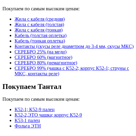
Покупаем по самым высоким ценам:
Жила с кабеля (средняя)
Жила с кабеля (толстая)
Жила с кабеля (тонкая)
Кабель (толстая оплетка)
Кабель (тонкая оплетка)
Контакты (скусы реле диаметром до 3-4 мм, скусы МКС)
СЕРЕБРО 25% (на меди)
СЕРЕБРО 60% (магнитное)
СЕРЕБРО 80% (немагнитное)
СЕРЕБРО 99% (чашка с К52-2; корпус К52-1; струны с
МКС, контакты реле)
Покупаем Тантал
Покупаем по самым высоким ценам:
К52-1; К52-9 палец
К52-2,ЭТО чашка; корпус К52-9
К53-1 палец
Фольга ЭТН