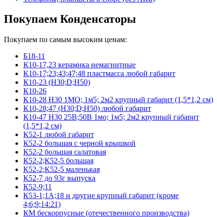
Покупаем Конденсаторы
Покупаем по самым высоким ценам:
Б18-11
К10-17,23 керамика немагнитные
К10-17;23;43;47;48 пластмасса любой габарит
К10-23 (Н30;D;Н50)
К10-26
К10-28 Н30 1МО; 1м5; 2м2 крупный габарит (1,5*1,2 см)
К10-28;47 (Н30;D;Н50) любой габарит
К10-47 Н30 25В;50В 1мо; 1м5; 2м2 крупный габарит
(1,5*1,2 см)
К52-1 любой габарит
К52-2 большая с черной крышкой
К52-2 большая салатовая
К52-2;К52-5 большая
К52-2;К52-5 маленькая
К52-7 до 93г выпуска
К52-9;11
К53-1;1А;18 и другие крупный габарит (кроме
4;6;9;14:21)
КМ бескорпусные (отечественного производства)