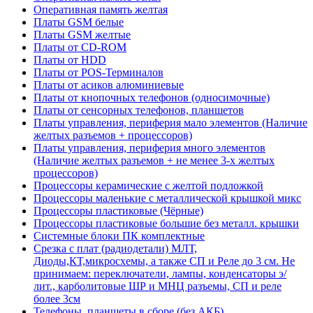
Оперативная память желтая
Платы GSM белые
Платы GSM желтые
Платы от CD-ROM
Платы от HDD
Платы от POS-Терминалов
Платы от асиков алюминиевые
Платы от кнопочных телефонов (односимочные)
Платы от сенсорных телефонов, планшетов
Платы управления, периферия мало элементов (Наличие
желтых разъемов + процессоров)
Платы управления, периферия много элементов
(Наличие желтых разъемов + не менее 3-х желтых
процессоров)
Процессоры керамические с желтой подложкой
Процессоры маленькие с металлической крышкой микс
Процессоры пластиковые (Чёрные)
Процессоры пластиковые большие без металл. крышки
Системные блоки ПК комплектные
Срезка с плат (радиодетали) МЛТ,
Диоды,КТ,микросхемы, а также СП и Реле до 3 см. Не
принимаем: переключатели, лампы, конденсаторы э/
лит., карболитовые ШР и МНЦ разъемы, СП и реле
более 3см
Телефоны, планшеты в сборе (без АКБ)