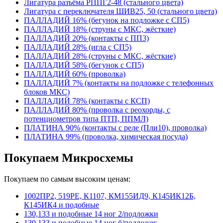
Лигатура разъёма РППГ2-48 (стального цвета)
Лигатура с переключателя ШИВ25, 50 (стального цвета)
ПАЛЛАДИЙ 16% (бегунок на подложке с СП5)
ПАЛЛАДИЙ 18% (струны с МКС, жёсткие)
ПАЛЛАДИЙ 20% (контакты с ПП3)
ПАЛЛАДИЙ 28% (игла с СП5)
ПАЛЛАДИЙ 28% (струны с МКС, жёсткие)
ПАЛЛАДИЙ 58% (бегунок с СП5)
ПАЛЛАДИЙ 60% (проволка)
ПАЛЛАДИЙ 7% (контакты на подложке с телефонных
блоков МКС)
ПАЛЛАДИЙ 78% (контакты с КСП)
ПАЛЛАДИЙ 80% (проволка с реохорды, с
потенциометров типа ПТП, ППМЛ)
ПЛАТИНА 90% (контакты с реле (Пли10), проволка)
ПЛАТИНА 99% (проволка, химическая посуда)
Покупаем Микросхемы
Покупаем по самым высоким ценам:
1002ПР2, 519РЕ, К1107, КМ155ИД9, К145ИК12Б,
К145ИК4 и подобные
130,133 и подобные 14 ног 2/подложки
130,133 и подобные 14 ног б/подложек