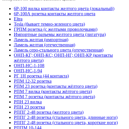
6Р-100 вилка контакты желтого цвета (локальный)
6Р-100А розетка контакты желтого цвета
Eltra
Tesla (бывает темно-зеленого цвета)
ГРПМ розетка (с желтыми проволочками)
Импортные разъемы желтого цвета (лигатура)
Ламель желтая (импортная)
Ламель желтая (отечественная)
Ламель серо-стального цвета (отечественная)
ОНП-КГ; ОНП-КС; ОНП-НГ; ОНП-КР (контакты
жёлтого цвета)
ОНП-НС-1-108
ОНП-НС-1-94
РГ 1Н розетка (44 контакта)
РПМ 12-32 розетка
РПМ 23 розетка (контакты жёлтого цвета)
РПМ 7 вилка (контакты жёлтого цвета)
РПМ 7 розетка (контакты жёлтого цвета)
РПН 23 вилка
РПН 23 розетка
РППГ 2-48 розетка (желтого цвета)
РППГ 2-48 розетка (стального цвета, длинные ноги)
РППГ 2-48 розетка (стального цвета, короткие ноги)
РППМ 10-144