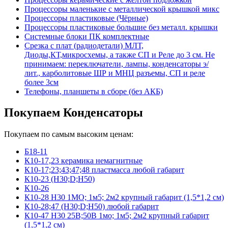
Процессоры маленькие с металлической крышкой микс
Процессоры пластиковые (Чёрные)
Процессоры пластиковые большие без металл. крышки
Системные блоки ПК комплектные
Срезка с плат (радиодетали) МЛТ,
Диоды,КТ,микросхемы, а также СП и Реле до 3 см. Не
принимаем: переключатели, лампы, конденсаторы э/
лит., карболитовые ШР и МНЦ разъемы, СП и реле
более 3см
Телефоны, планшеты в сборе (без АКБ)
Покупаем Конденсаторы
Покупаем по самым высоким ценам:
Б18-11
К10-17,23 керамика немагнитные
К10-17;23;43;47;48 пластмасса любой габарит
К10-23 (Н30;D;Н50)
К10-26
К10-28 Н30 1МО; 1м5; 2м2 крупный габарит (1,5*1,2 см)
К10-28;47 (Н30;D;Н50) любой габарит
К10-47 Н30 25В;50В 1мо; 1м5; 2м2 крупный габарит
(1,5*1,2 см)