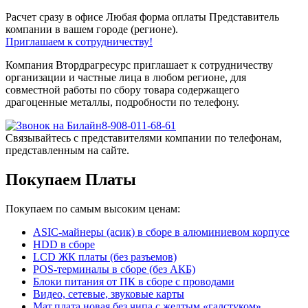
Расчет сразу в офисе
Любая форма оплаты
Представитель
компании в вашем городе (регионе).
Приглашаем к сотрудничеству!
Компания Втордрагресурс приглашает к сотрудничеству
организации и частные лица в любом регионе, для
совместной работы по сбору товара содержащего
драгоценные металлы, подробности по телефону.
8-908-011-68-61
Связывайтесь с представителями компании по телефонам,
представленным на сайте.
Покупаем Платы
Покупаем по самым высоким ценам:
ASIC-майнеры (асик) в сборе в алюминиевом корпусе
HDD в сборе
LCD ЖК платы (без разъемов)
POS-терминалы в сборе (без АКБ)
Блоки питания от ПК в сборе с проводами
Видео, сетевые, звуковые карты
Мат.плата новая без чипа с желтым «галстуком»