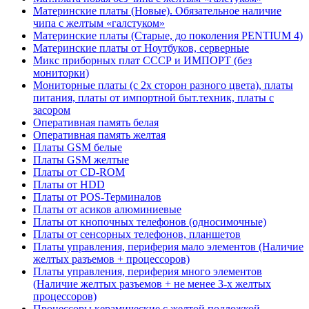
Материнские платы (Новые). Обязательное наличие
чипа с желтым «галстуком»
Материнские платы (Старые, до поколения PENTIUM 4)
Материнские платы от Ноутбуков, серверные
Микс приборных плат СССР и ИМПОРТ (без
мониторки)
Мониторные платы (с 2х сторон разного цвета), платы
питания, платы от импортной быт.техник, платы с
засором
Оперативная память белая
Оперативная память желтая
Платы GSM белые
Платы GSM желтые
Платы от CD-ROM
Платы от HDD
Платы от POS-Терминалов
Платы от асиков алюминиевые
Платы от кнопочных телефонов (односимочные)
Платы от сенсорных телефонов, планшетов
Платы управления, периферия мало элементов (Наличие
желтых разъемов + процессоров)
Платы управления, периферия много элементов
(Наличие желтых разъемов + не менее 3-х желтых
процессоров)
Процессоры керамические с желтой подложкой