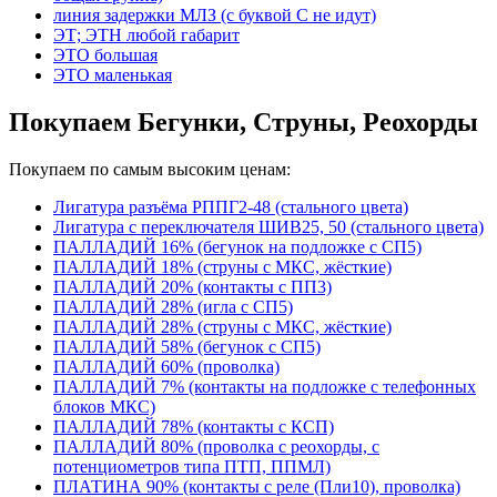
линия задержки МЛЗ (с буквой С не идут)
ЭТ; ЭТН любой габарит
ЭТО большая
ЭТО маленькая
Покупаем Бегунки, Струны, Реохорды
Покупаем по самым высоким ценам:
Лигатура разъёма РППГ2-48 (стального цвета)
Лигатура с переключателя ШИВ25, 50 (стального цвета)
ПАЛЛАДИЙ 16% (бегунок на подложке с СП5)
ПАЛЛАДИЙ 18% (струны с МКС, жёсткие)
ПАЛЛАДИЙ 20% (контакты с ПП3)
ПАЛЛАДИЙ 28% (игла с СП5)
ПАЛЛАДИЙ 28% (струны с МКС, жёсткие)
ПАЛЛАДИЙ 58% (бегунок с СП5)
ПАЛЛАДИЙ 60% (проволка)
ПАЛЛАДИЙ 7% (контакты на подложке с телефонных
блоков МКС)
ПАЛЛАДИЙ 78% (контакты с КСП)
ПАЛЛАДИЙ 80% (проволка с реохорды, с
потенциометров типа ПТП, ППМЛ)
ПЛАТИНА 90% (контакты с реле (Пли10), проволка)