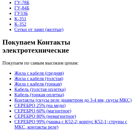
ГУ-78Б
ГУ-84Б
ГУ33Б
К-351
К-352
Сетки от ламп (желтые)
Покупаем Контакты
электротехнические
Покупаем по самым высоким ценам:
Жила с кабеля (средняя)
Жила с кабеля (толстая)
Жила с кабеля (тонкая)
Кабель (толстая оплетка)
Кабель (тонкая оплетка)
Контакты (скусы реле диаметром до 3-4 мм, скусы МКС)
СЕРЕБРО 25% (на меди)
СЕРЕБРО 60% (магнитное)
СЕРЕБРО 80% (немагнитное)
СЕРЕБРО 99% (чашка с К52-2; корпус К52-1; струны с
МКС, контакты реле)