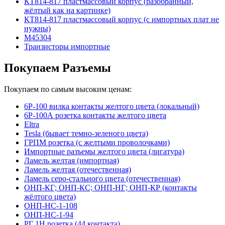
КТ814-817 пластмассовый корпус (разобранный,
жёлтый как на картинке)
КТ814-817 пластмассовый корпус (с импортных плат не
нужны)
М45304
Транзисторы импортные
Покупаем Разъемы
Покупаем по самым высоким ценам:
6Р-100 вилка контакты желтого цвета (локальный)
6Р-100А розетка контакты желтого цвета
Eltra
Tesla (бывает темно-зеленого цвета)
ГРПМ розетка (с желтыми проволочками)
Импортные разъемы желтого цвета (лигатура)
Ламель желтая (импортная)
Ламель желтая (отечественная)
Ламель серо-стального цвета (отечественная)
ОНП-КГ; ОНП-КС; ОНП-НГ; ОНП-КР (контакты
жёлтого цвета)
ОНП-НС-1-108
ОНП-НС-1-94
РГ 1Н розетка (44 контакта)