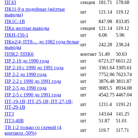
ПГ43
секция
181.71
178.68
ПК11-9 и подобные (жёлтые
шт
121.14
119.12
выводы)
ПК1С-1В
шт
847.98
833.85
ПКн желтые выводы
секция
121.14
119.12
ПКН-150-1
шт
6.06
5.96
ПКн2/4; ПТ8-... до 1982 года белые
шт
242.28
238.24
выводы
ППК2; ППК6
контакт
51.49
50.63
ПР 2-10 до 1990 года
шт
6723.27
6611.22
ПР 2-10 с 1990 до 1991 года
шт
3361.64
3305.61
ПР 2-2 до 1990 года
шт
7752.96
7623.74
ПР 2-2 с 1990 до 1991 года
шт
3876.48
3811.87
ПР 2-5 до 1990 года
шт
9085.5
8934.08
ПР 2-5 с 1990 до 1991 года
шт
4542.75
4467.04
ПТ-19-1В; ПТ-25-1В; ПТ-27-1В;
шт
1211.4
1191.21
ПТ-29-1В
ПТ3
шт
143.64
141.25
ПТ3-40В
шт
51.87
51.01
ТВ 1-2 только со схемой (4
шт
119.7
117.71
контакта -50%)