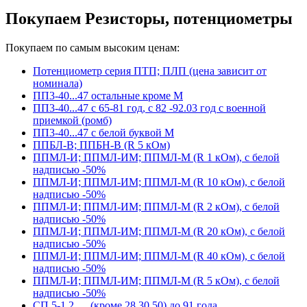
Покупаем Резисторы, потенциометры
Покупаем по самым высоким ценам:
Потенциометр серия ПТП; ПЛП (цена зависит от
номинала)
ПП3-40...47 остальные кроме М
ПП3-40...47 с 65-81 год, с 82 -92.03 год с военной
приемкой (ромб)
ПП3-40...47 с белой буквой М
ППБЛ-В; ППБН-В (R 5 кОм)
ППМЛ-И; ППМЛ-ИМ; ППМЛ-М (R 1 кОм), с белой
надписью -50%
ППМЛ-И; ППМЛ-ИМ; ППМЛ-М (R 10 кОм), с белой
надписью -50%
ППМЛ-И; ППМЛ-ИМ; ППМЛ-М (R 2 кОм), с белой
надписью -50%
ППМЛ-И; ППМЛ-ИМ; ППМЛ-М (R 20 кОм), с белой
надписью -50%
ППМЛ-И; ППМЛ-ИМ; ППМЛ-М (R 40 кОм), с белой
надписью -50%
ППМЛ-И; ППМЛ-ИМ; ППМЛ-М (R 5 кОм), с белой
надписью -50%
СП 5-1,2,… (кроме 28,30,50) до 91 года