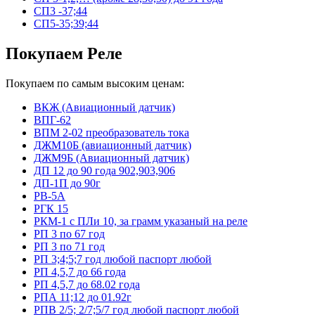
СП3 -37;44
СП5-35;39;44
Покупаем Реле
Покупаем по самым высоким ценам:
ВКЖ (Авиационный датчик)
ВПГ-62
ВПМ 2-02 преобразователь тока
ДЖМ10Б (авиационный датчик)
ДЖМ9Б (Авиационный датчик)
ДП 12 до 90 года 902,903,906
ДП-1П до 90г
РВ-5А
РГК 15
РКМ-1 с ПЛи 10, за грамм указаный на реле
РП 3 по 67 год
РП 3 по 71 год
РП 3;4;5;7 год любой паспорт любой
РП 4,5,7 до 66 года
РП 4,5,7 до 68.02 года
РПА 11;12 до 01.92г
РПВ 2/5; 2/7;5/7 год любой паспорт любой