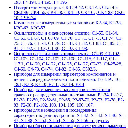
193, Г4-194, Г4-195, Г4-196
Измерители модуляции: СК3-39-42, СК3-43, СК3-45,
СК3-46, СК4-56, СК4-58, СК4-59, СК4-67, СК4-83, СК6-
10, СЧВ-74
Комплексные измерительные установки: К2-34, К2-38,
К2С-62, К2С-57
Осциллографы и анализаторы спектра: С1-55, С1-64,
С1-65, С1-67, С1-68-69, С1-70, С1-71, С1-73, С1-74, С1-
75, С1-76, С1-78, С1-79, С1-81, С1-82, С1-83, С1-85, С1-
91, С1-92, С1-93, С1-96, С1-97, С1-98,
Осциллографы и анализаторы спектра: С1-99, С1-102,
С1-103, С1-104, С1-107, С1-108, С1-115, С1-117, С1-
117/1, С1-120, С1-122, С1-125, С1-127, С2-23, С4-25-28,
С4-60, С4-73, С4-74, С4-82, С4-85, С502/3,
Приборы для измерения параметров компонентов и
цепей с сосредоточенными постоянными: Е6-13А, Е6-
18/1, Е7-8, Е7-10, Е7-12, Е7-14, Е8-4
Приборы для измерения параметров элементов и
трактов с распределенными постоянными Р2-34, Р2-37,
Р2-38, Р2-50, Р2-52-61, Р2-65, Р2-67-70, Р2-73, Р2-78, Р2-
83, Р2-98, Р2-102. 103, 104, 105, 106, 107,
Приборы для наблюдения и исследования
характеристик радиоустройств: Х1-42, Х1-43, Х1-46, Х1-
47, Х1-48, Х1-53, Х1-54, Х1-55, Х1-56. и другие.
Приборы общего применения для измерения параметров