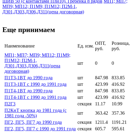
ШИВ 50 (с контактами Пли10). Гребёнка 8 рядов
МП1; МП7;
МП9; МП12; П1М9; П1М12; П2М-1,
Д301,Д303,Д306,Д311(цена договорная)
Еще принимаем
ОПТ,
Розница,
Наименование
Ед. изм.
руб.
руб.
МП1; МП7; МП9; МП12; П1М9;
П1М12; П2М-1,
шт
0
0
Д301,Д303,Д306,Д311(цена
договорная)
П1Т3-1ВТ до 1990 года
шт
847.98
833.85
П1Т3-1ВТ с 1990 до 1991 года
шт
423.99
416.92
П1Т4-1ВТ до 1990 года
шт
847.98
833.85
П1Т4-1ВТ с 1990 до 1991 года
шт
423.99
416.92
П2Г3
секция
11.17
10.99
П2КнТ кнопка до 1981 года (с
шт
363.42
357.36
1981 года -50%)
ПГ2, ПГ5, ПГ7 до 1990 года
секция
1211.4
1191.21
ПГ2, ПГ5, ПГ7 с 1990 до 1991 года
секция
605.7
595.61