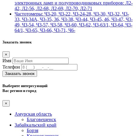
электронных ламп и полупроводниковых приборов: Л2-
42, Л2-56, Л2-68, Л2-69, Л2-70, Л2-71
Частотомеры: Ч3-20, Ч3-22, Ч3-24-28, Ч3-30, Ч3-32, Ч3-
33, Ч3-34А, Ч3-35, 36, Ч3-38, Ч3-44, Ч3-45, 46, Ч3-47, Ч3-
49, Ч3-54, Ч3-57, Ч3-58, Ч3-60, Ч3-62, Ч3-63/1, Ч3-64, Ч3-
64/1, Ч3-65, Ч3-66, Ч3-71, Ч6-
Заказать звонок
×
Имя
Телефон
Заказать звонок
Выберите интересующий
Вас регион и город
×
Амурская область
Благовещенск
Забайкальский край
Борзя
Краснокаменск