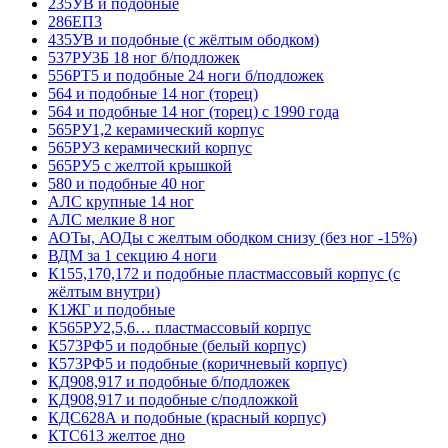
235УВ и подобные
286ЕП3
435УВ и подобные (с жёлтым ободком)
537РУ3Б 18 ног б/подложек
556РТ5 и подобные 24 ноги б/подложек
564 и подобные 14 ног (торец)
564 и подобные 14 ног (торец) с 1990 года
565РУ1,2 керамический корпус
565РУ3 керамический корпус
565РУ5 с желтой крышкой
580 и подобные 40 ног
АЛС крупные 14 ног
АЛС мелкие 8 ног
АОТы, АОДы с желтым ободком снизу (без ног -15%)
ВДМ за 1 секцию 4 ноги
К155,170,172 и подобные пластмассовый корпус (с
жёлтым внутри)
К1ЖГ и подобные
К565РУ2,5,6… пластмассовый корпус
К573РФ5 и подобные (белый корпус)
К573РФ5 и подобные (коричневый корпус)
КД908,917 и подобные б/подложек
КД908,917 и подобные с/подложкой
КДС628А и подобные (красный корпус)
КТС613 желтое дно