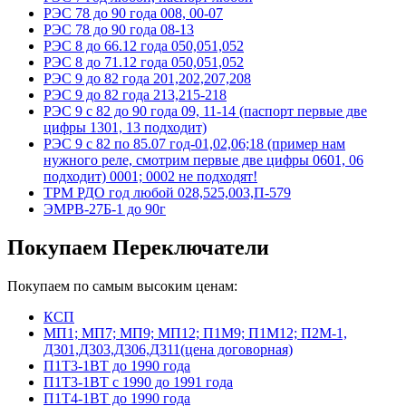
РЭС 78 до 90 года 008, 00-07
РЭС 78 до 90 года 08-13
РЭС 8 до 66.12 года 050,051,052
РЭС 8 до 71.12 года 050,051,052
РЭС 9 до 82 года 201,202,207,208
РЭС 9 до 82 года 213,215-218
РЭС 9 с 82 до 90 года 09, 11-14 (паспорт первые две
цифры 1301, 13 подходит)
РЭС 9 с 82 по 85.07 год-01,02,06;18 (пример нам
нужного реле, смотрим первые две цифры 0601, 06
подходит) 0001; 0002 не подходят!
ТРМ РДО год любой 028,525,003,П-579
ЭМРВ-27Б-1 до 90г
Покупаем Переключатели
Покупаем по самым высоким ценам:
КСП
МП1; МП7; МП9; МП12; П1М9; П1М12; П2М-1,
Д301,Д303,Д306,Д311(цена договорная)
П1Т3-1ВТ до 1990 года
П1Т3-1ВТ с 1990 до 1991 года
П1Т4-1ВТ до 1990 года