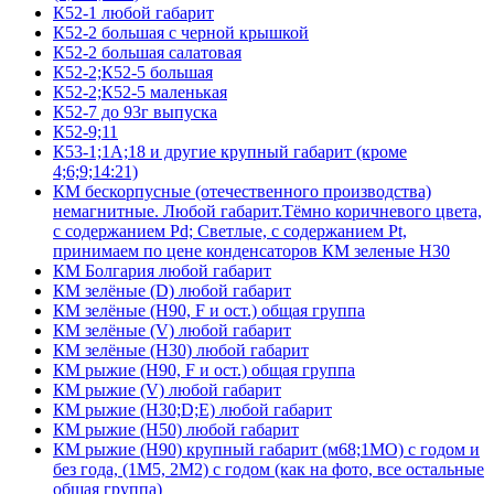
К52-1 любой габарит
К52-2 большая с черной крышкой
К52-2 большая салатовая
К52-2;К52-5 большая
К52-2;К52-5 маленькая
К52-7 до 93г выпуска
К52-9;11
К53-1;1А;18 и другие крупный габарит (кроме
4;6;9;14:21)
КМ бескорпусные (отечественного производства)
немагнитные. Любой габарит.Тёмно коричневого цвета,
с содержанием Pd; Светлые, с содержанием Pt,
принимаем по цене конденсаторов КМ зеленые Н30
КМ Болгария любой габарит
КМ зелёные (D) любой габарит
КМ зелёные (H90, F и ост.) общая группа
КМ зелёные (V) любой габарит
КМ зелёные (Н30) любой габарит
КМ рыжие (H90, F и ост.) общая группа
КМ рыжие (V) любой габарит
КМ рыжие (Н30;D;E) любой габарит
КМ рыжие (Н50) любой габарит
КМ рыжие (Н90) крупный габарит (м68;1МО) с годом и
без года, (1М5, 2М2) с годом (как на фото, все остальные
общая группа)