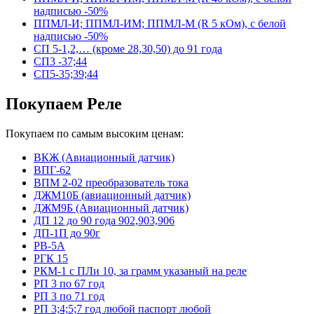
надписью -50%
ППМЛ-И; ППМЛ-ИМ; ППМЛ-М (R 5 кОм), с белой
надписью -50%
СП 5-1,2,… (кроме 28,30,50) до 91 года
СП3 -37;44
СП5-35;39;44
Покупаем Реле
Покупаем по самым высоким ценам:
ВКЖ (Авиационный датчик)
ВПГ-62
ВПМ 2-02 преобразователь тока
ДЖМ10Б (авиационный датчик)
ДЖМ9Б (Авиационный датчик)
ДП 12 до 90 года 902,903,906
ДП-1П до 90г
РВ-5А
РГК 15
РКМ-1 с ПЛи 10, за грамм указаный на реле
РП 3 по 67 год
РП 3 по 71 год
РП 3;4;5;7 год любой паспорт любой