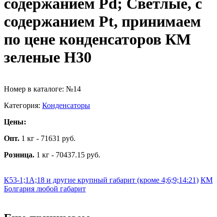
содержанием Pd; Светлые, с
содержанием Pt, принимаем
по цене конденсаторов КМ
зеленые Н30
Номер в каталоге: №14
Категория:
Конденсаторы
Цены:
Опт.
1 кг - 71631 руб.
Розница.
1 кг - 70437.15 руб.
К53-1;1А;18 и другие крупный габарит (кроме 4;6;9;14:21)
КМ
Болгария любой габарит