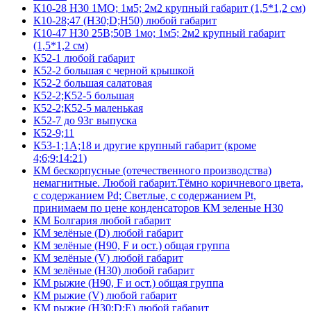
К10-28 Н30 1МО; 1м5; 2м2 крупный габарит (1,5*1,2 см)
К10-28;47 (Н30;D;Н50) любой габарит
К10-47 Н30 25В;50В 1мо; 1м5; 2м2 крупный габарит
(1,5*1,2 см)
К52-1 любой габарит
К52-2 большая с черной крышкой
К52-2 большая салатовая
К52-2;К52-5 большая
К52-2;К52-5 маленькая
К52-7 до 93г выпуска
К52-9;11
К53-1;1А;18 и другие крупный габарит (кроме
4;6;9;14:21)
КМ бескорпусные (отечественного производства)
немагнитные. Любой габарит.Тёмно коричневого цвета,
с содержанием Pd; Светлые, с содержанием Pt,
принимаем по цене конденсаторов КМ зеленые Н30
КМ Болгария любой габарит
КМ зелёные (D) любой габарит
КМ зелёные (H90, F и ост.) общая группа
КМ зелёные (V) любой габарит
КМ зелёные (Н30) любой габарит
КМ рыжие (H90, F и ост.) общая группа
КМ рыжие (V) любой габарит
КМ рыжие (Н30;D;E) любой габарит