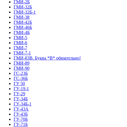
ГМИ-2Б
ГМИ-32Б
ГМИ-32Б-1
ГМИ-38
ГМИ-42Б
ГМИ-46Б
ГМИ-4Б
ГМИ-5
ГМИ-6
ГМИ-7
ГМИ-7-1
ГМИ-83В. Буква *В* обязательно!
ГМИ-89
ГМИ-90
ГС-23Б
ГС-36Б
ГУ 50
ГУ-19-1
ГУ-29
ГУ-34Б
ГУ-34Б-1
ГУ-43А
ГУ-43Б
ГУ-70Б
ГУ-71Б