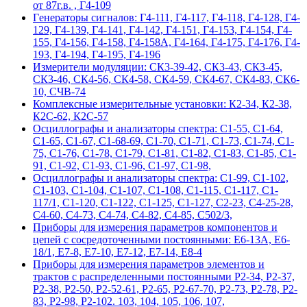
от 87г.в. , Г4-109
Гeнepaтopы cигнaлoв: Г4-111, Г4-117, Г4-118, Г4-128, Г4-
129, Г4-139, Г4-141, Г4-142, Г4-151, Г4-153, Г4-154, Г4-
155, Г4-156, Г4-158, Г4-158А, Г4-164, Г4-175, Г4-176, Г4-
193, Г4-194, Г4-195, Г4-196
Измерители модуляции: СК3-39-42, СК3-43, СК3-45,
СК3-46, СК4-56, СК4-58, СК4-59, СК4-67, СК4-83, СК6-
10, СЧВ-74
Комплексные измерительные установки: К2-34, К2-38,
К2С-62, К2С-57
Осциллографы и анализаторы спектра: С1-55, С1-64,
С1-65, С1-67, С1-68-69, С1-70, С1-71, С1-73, С1-74, С1-
75, С1-76, С1-78, С1-79, С1-81, С1-82, С1-83, С1-85, С1-
91, С1-92, С1-93, С1-96, С1-97, С1-98,
Осциллографы и анализаторы спектра: С1-99, С1-102,
С1-103, С1-104, С1-107, С1-108, С1-115, С1-117, С1-
117/1, С1-120, С1-122, С1-125, С1-127, С2-23, С4-25-28,
С4-60, С4-73, С4-74, С4-82, С4-85, С502/3,
Приборы для измерения параметров компонентов и
цепей с сосредоточенными постоянными: Е6-13А, Е6-
18/1, Е7-8, Е7-10, Е7-12, Е7-14, Е8-4
Приборы для измерения параметров элементов и
трактов с распределенными постоянными Р2-34, Р2-37,
Р2-38, Р2-50, Р2-52-61, Р2-65, Р2-67-70, Р2-73, Р2-78, Р2-
83, Р2-98, Р2-102. 103, 104, 105, 106, 107,