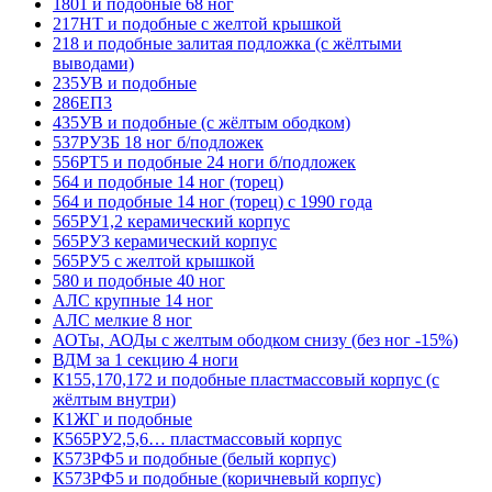
1801 и подобные 68 ног
217НТ и подобные с желтой крышкой
218 и подобные залитая подложка (с жёлтыми
выводами)
235УВ и подобные
286ЕП3
435УВ и подобные (с жёлтым ободком)
537РУ3Б 18 ног б/подложек
556РТ5 и подобные 24 ноги б/подложек
564 и подобные 14 ног (торец)
564 и подобные 14 ног (торец) с 1990 года
565РУ1,2 керамический корпус
565РУ3 керамический корпус
565РУ5 с желтой крышкой
580 и подобные 40 ног
АЛС крупные 14 ног
АЛС мелкие 8 ног
АОТы, АОДы с желтым ободком снизу (без ног -15%)
ВДМ за 1 секцию 4 ноги
К155,170,172 и подобные пластмассовый корпус (с
жёлтым внутри)
К1ЖГ и подобные
К565РУ2,5,6… пластмассовый корпус
К573РФ5 и подобные (белый корпус)
К573РФ5 и подобные (коричневый корпус)