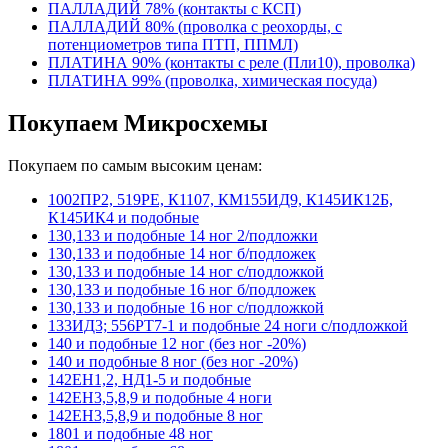
ПАЛЛАДИЙ 78% (контакты с КСП)
ПАЛЛАДИЙ 80% (проволка с реохорды, с
потенциометров типа ПТП, ППМЛ)
ПЛАТИНА 90% (контакты с реле (Пли10), проволка)
ПЛАТИНА 99% (проволка, химическая посуда)
Покупаем Микросхемы
Покупаем по самым высоким ценам:
1002ПР2, 519РЕ, К1107, КМ155ИД9, К145ИК12Б,
К145ИК4 и подобные
130,133 и подобные 14 ног 2/подложки
130,133 и подобные 14 ног б/подложек
130,133 и подобные 14 ног с/подложкой
130,133 и подобные 16 ног б/подложек
130,133 и подобные 16 ног с/подложкой
133ИД3; 556РТ7-1 и подобные 24 ноги с/подложкой
140 и подобные 12 ног (без ног -20%)
140 и подобные 8 ног (без ног -20%)
142ЕН1,2, НД1-5 и подобные
142ЕН3,5,8,9 и подобные 4 ноги
142ЕН3,5,8,9 и подобные 8 ног
1801 и подобные 48 ног