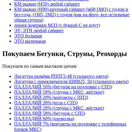
КМ рыжие (Н50) любой габарит
КМ рыжие (Н90) крупный габарит (м68;1МО) с годом и
без года, (1М5, 2М2) с годом (как на фото, все остальные
общая группа)
линия задержки МЛЗ (с буквой С не идут)
ЭТ; ЭТН любой габарит
ЭТО большая
ЭТО маленькая
Покупаем Бегунки, Струны, Реохорды
Покупаем по самым высоким ценам:
Лигатура разъёма РППГ2-48 (стального цвета)
Лигатура с переключателя ШИВ25, 50 (стального цвета)
ПАЛЛАДИЙ 16% (бегунок на подложке с СП5)
ПАЛЛАДИЙ 18% (струны с МКС, жёсткие)
ПАЛЛАДИЙ 20% (контакты с ПП3)
ПАЛЛАДИЙ 28% (игла с СП5)
ПАЛЛАДИЙ 28% (струны с МКС, жёсткие)
ПАЛЛАДИЙ 58% (бегунок с СП5)
ПАЛЛАДИЙ 60% (проволка)
ПАЛЛАДИЙ 7% (контакты на подложке с телефонных
блоков МКС)