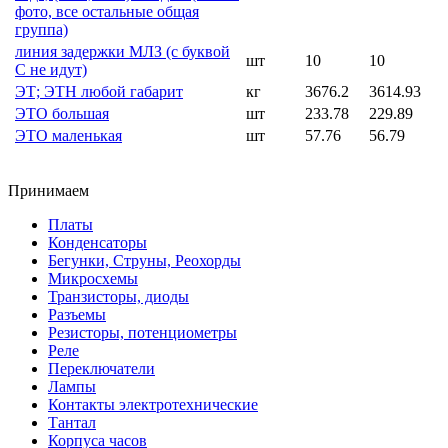
фото, все остальные общая
группа)
линия задержки МЛЗ (с буквой
шт
10
10
С не идут)
ЭТ; ЭТН любой габарит
кг
3676.2
3614.93
ЭТО большая
шт
233.78
229.89
ЭТО маленькая
шт
57.76
56.79
Принимаем
Платы
Конденсаторы
Бегунки, Струны, Реохорды
Микросхемы
Транзисторы, диоды
Разъемы
Резисторы, потенциометры
Реле
Переключатели
Лампы
Контакты электротехнические
Тантал
Корпуса часов