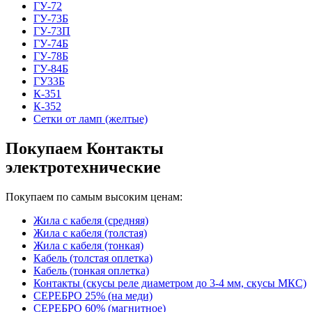
ГУ-72
ГУ-73Б
ГУ-73П
ГУ-74Б
ГУ-78Б
ГУ-84Б
ГУ33Б
К-351
К-352
Сетки от ламп (желтые)
Покупаем Контакты
электротехнические
Покупаем по самым высоким ценам:
Жила с кабеля (средняя)
Жила с кабеля (толстая)
Жила с кабеля (тонкая)
Кабель (толстая оплетка)
Кабель (тонкая оплетка)
Контакты (скусы реле диаметром до 3-4 мм, скусы МКС)
СЕРЕБРО 25% (на меди)
СЕРЕБРО 60% (магнитное)