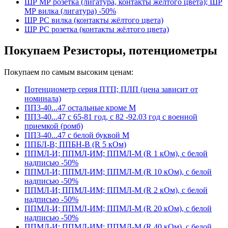
ШР МР розетка (лигатура, контакты жёлтого цвета); ШР
МР вилка (лигатура) -50%
ШР РС вилка (контакты жёлтого цвета)
ШР РС розетка (контакты жёлтого цвета)
Покупаем Резисторы, потенциометры
Покупаем по самым высоким ценам:
Потенциометр серия ПТП; ПЛП (цена зависит от
номинала)
ПП3-40...47 остальные кроме М
ПП3-40...47 с 65-81 год, с 82 -92.03 год с военной
приемкой (ромб)
ПП3-40...47 с белой буквой М
ППБЛ-В; ППБН-В (R 5 кОм)
ППМЛ-И; ППМЛ-ИМ; ППМЛ-М (R 1 кОм), с белой
надписью -50%
ППМЛ-И; ППМЛ-ИМ; ППМЛ-М (R 10 кОм), с белой
надписью -50%
ППМЛ-И; ППМЛ-ИМ; ППМЛ-М (R 2 кОм), с белой
надписью -50%
ППМЛ-И; ППМЛ-ИМ; ППМЛ-М (R 20 кОм), с белой
надписью -50%
ППМЛ-И; ППМЛ-ИМ; ППМЛ-М (R 40 кОм), с белой