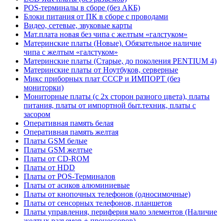
POS-терминалы в сборе (без АКБ)
Блоки питания от ПК в сборе с проводами
Видео, сетевые, звуковые карты
Мат.плата новая без чипа с желтым «галстуком»
Материнские платы (Новые). Обязательное наличие
чипа с желтым «галстуком»
Материнские платы (Старые, до поколения PENTIUM 4)
Материнские платы от Ноутбуков, серверные
Микс приборных плат СССР и ИМПОРТ (без
мониторки)
Мониторные платы (с 2х сторон разного цвета), платы
питания, платы от импортной быт.техник, платы с
засором
Оперативная память белая
Оперативная память желтая
Платы GSM белые
Платы GSM желтые
Платы от CD-ROM
Платы от HDD
Платы от POS-Терминалов
Платы от асиков алюминиевые
Платы от кнопочных телефонов (односимочные)
Платы от сенсорных телефонов, планшетов
Платы управления, периферия мало элементов (Наличие
желтых разъемов + процессоров)