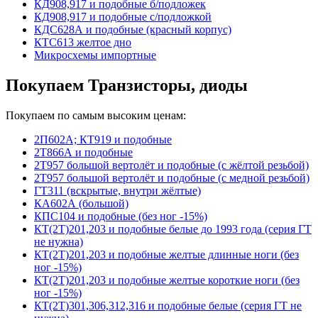
КД908,917 и подобные б/подложек
КД908,917 и подобные с/подложкой
КДС628А и подобные (красный корпус)
КТС613 желтое дно
Микросхемы импортные
Покупаем Транзисторы, диоды
Покупаем по самым высоким ценам:
2П602А; КТ919 и подобные
2Т866А и подобные
2Т957 большой вертолёт и подобные (с жёлтой резьбой)
2Т957 большой вертолёт и подобные (с медной резьбой)
ГТ311 (вскрытые, внутри жёлтые)
КА602А (большой)
КПС104 и подобные (без ног -15%)
КТ(2Т)201,203 и подобные белые до 1993 года (серия ГТ
не нужна)
КТ(2Т)201,203 и подобные желтые длинные ноги (без
ног -15%)
КТ(2Т)201,203 и подобные желтые короткие ноги (без
ног -15%)
КТ(2Т)301,306,312,316 и подобные белые (серия ГТ не