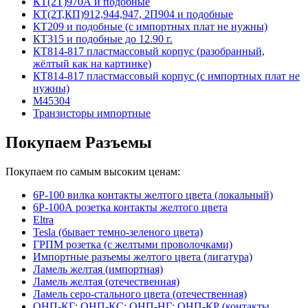
КТ(2Т)970А и подобные
КТ(2Т,КП)912,944,947, 2П904 и подобные
КТ209 и подобные (с импортных плат не нужны)
КТ315 и подобные до 12.90 г.
КТ814-817 пластмассовый корпус (разобранный,
жёлтый как на картинке)
КТ814-817 пластмассовый корпус (с импортных плат не
нужны)
М45304
Транзисторы импортные
Покупаем Разъемы
Покупаем по самым высоким ценам:
6Р-100 вилка контакты желтого цвета (локальный)
6Р-100А розетка контакты желтого цвета
Eltra
Tesla (бывает темно-зеленого цвета)
ГРПМ розетка (с желтыми проволочками)
Импортные разъемы желтого цвета (лигатура)
Ламель желтая (импортная)
Ламель желтая (отечественная)
Ламель серо-стального цвета (отечественная)
ОНП-КГ; ОНП-КС; ОНП-НГ; ОНП-КР (контакты