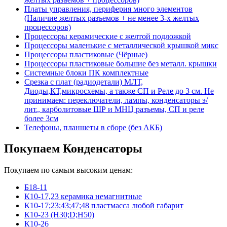
Платы управления, периферия много элементов
(Наличие желтых разъемов + не менее 3-х желтых
процессоров)
Процессоры керамические с желтой подложкой
Процессоры маленькие с металлической крышкой микс
Процессоры пластиковые (Чёрные)
Процессоры пластиковые большие без металл. крышки
Системные блоки ПК комплектные
Срезка с плат (радиодетали) МЛТ,
Диоды,КТ,микросхемы, а также СП и Реле до 3 см. Не
принимаем: переключатели, лампы, конденсаторы э/
лит., карболитовые ШР и МНЦ разъемы, СП и реле
более 3см
Телефоны, планшеты в сборе (без АКБ)
Покупаем Конденсаторы
Покупаем по самым высоким ценам:
Б18-11
К10-17,23 керамика немагнитные
К10-17;23;43;47;48 пластмасса любой габарит
К10-23 (Н30;D;Н50)
К10-26