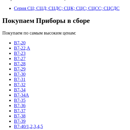
Серия СЦ; СЦД; СЦДС; СЦК; СЦС; СЦСС; СЦСДС
Покупаем Приборы в сборе
Покупаем по самым высоким ценам:
В7-20
В7-22,А
В7-23
В7-27
В7-28
В7-29
В7-30
В7-31
В7-32
В7-34
В7-34А
В7-35
В7-36
В7-37
В7-38
В7-39
В7-40/1,2,3,4,5