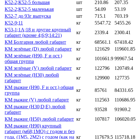
К52-2;К52-5 большая
шт
210.86
207.35
К52-2;К52-5 маленькая
шт
54.09
53.19
К52-7 до 93г выпуска
шт
715.1
703.19
К52-9;11
кг
5547.72
5455.26
К53-1;1А;18 и другие крупный
кг
2339.4
2300.41
габарит (кроме 4;6;9;14:21)
КМ Болгария любой габарит
кг
68561.1
67418.42
КМ зелёные (D) любой габарит
кг
121629
119601.85
КМ зелёные (H90, F и ост.)
кг
101661.9
99967.54
общая группа
КМ зелёные (V) любой габарит
кг
122796
120749.4
КМ зелёные (Н30) любой
кг
129900
127735
габарит
КМ рыжие (H90, F и ост.) общая
кг
85761
84331.65
группа
КМ рыжие (V) любой габарит
кг
112563
110686.95
КМ рыжие (Н30;D;E) любой
кг
93528
91969.2
габарит
КМ рыжие (Н50) любой габарит
кг
107817
106020.05
КМ рыжие (Н90) крупный
габарит (м68;1МО) с годом и без
года, (1М5, 2М2) с годом (как на
кг
117679.5
115718.18