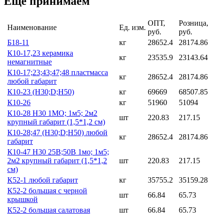
Еще принимаем
ОПТ,
Розница,
Наименование
Ед. изм.
руб.
руб.
Б18-11
кг
28652.4
28174.86
К10-17,23 керамика
кг
23535.9
23143.64
немагнитные
К10-17;23;43;47;48 пластмасса
кг
28652.4
28174.86
любой габарит
К10-23 (Н30;D;Н50)
кг
69669
68507.85
К10-26
кг
51960
51094
К10-28 Н30 1МО; 1м5; 2м2
шт
220.83
217.15
крупный габарит (1,5*1,2 см)
К10-28;47 (Н30;D;Н50) любой
кг
28652.4
28174.86
габарит
К10-47 Н30 25В;50В 1мо; 1м5;
2м2 крупный габарит (1,5*1,2
шт
220.83
217.15
см)
К52-1 любой габарит
кг
35755.2
35159.28
К52-2 большая с черной
шт
66.84
65.73
крышкой
К52-2 большая салатовая
шт
66.84
65.73