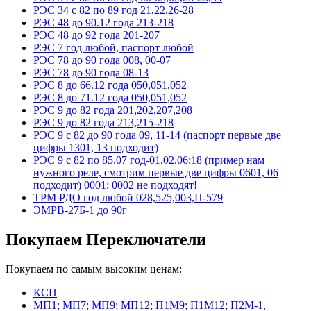
РЭС 34 с 82 по 89 год 21,22,26-28
РЭС 48 до 90.12 года 213-218
РЭС 48 до 92 года 201-207
РЭС 7 год любой, паспорт любой
РЭС 78 до 90 года 008, 00-07
РЭС 78 до 90 года 08-13
РЭС 8 до 66.12 года 050,051,052
РЭС 8 до 71.12 года 050,051,052
РЭС 9 до 82 года 201,202,207,208
РЭС 9 до 82 года 213,215-218
РЭС 9 с 82 до 90 года 09, 11-14 (паспорт первые две
цифры 1301, 13 подходит)
РЭС 9 с 82 по 85.07 год-01,02,06;18 (пример нам
нужного реле, смотрим первые две цифры 0601, 06
подходит) 0001; 0002 не подходят!
ТРМ РДО год любой 028,525,003,П-579
ЭМРВ-27Б-1 до 90г
Покупаем Переключатели
Покупаем по самым высоким ценам:
КСП
МП1; МП7; МП9; МП12; П1М9; П1М12; П2М-1,