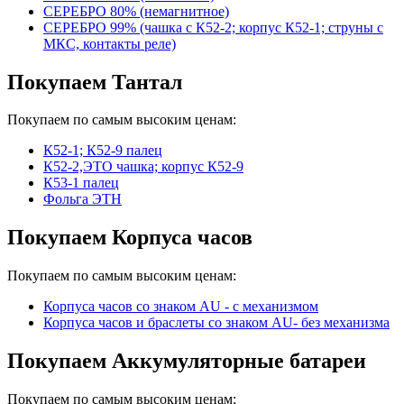
СЕРЕБРО 80% (немагнитное)
СЕРЕБРО 99% (чашка с К52-2; корпус К52-1; струны с
МКС, контакты реле)
Покупаем Тантал
Покупаем по самым высоким ценам:
К52-1; К52-9 палец
К52-2,ЭТО чашка; корпус К52-9
К53-1 палец
Фольга ЭТН
Покупаем Корпуса часов
Покупаем по самым высоким ценам:
Корпуса часов cо знаком AU - с механизмом
Корпуса часов и браслеты со знаком AU- без механизма
Покупаем Аккумуляторные батареи
Покупаем по самым высоким ценам: