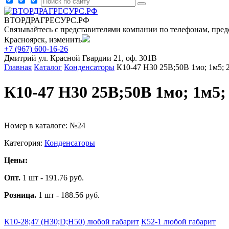
ВТОРДРАГРЕСУРС.РФ
Связывайтесь с представителями компании по телефонам, пред
Красноярск, изменить
+7 (967) 600-16-26
Дмитрий
ул. Красной Гвардии 21, оф. 301В
Главная
Каталог
Конденсаторы
К10-47 Н30 25В;50В 1мо; 1м5; 2
К10-47 Н30 25В;50В 1мо; 1м5;
Номер в каталоге: №24
Категория:
Конденсаторы
Цены:
Опт.
1 шт - 191.76 руб.
Розница.
1 шт - 188.56 руб.
К10-28;47 (Н30;D;Н50) любой габарит
К52-1 любой габарит