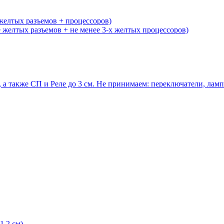
желтых разъемов + процессоров)
желтых разъемов + не менее 3-х желтых процессоров)
 а также СП и Реле до 3 см. Не принимаем: переключатели, ла
1,2 см)