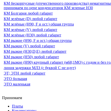
КМ бескорпусные (отечественного производства) немагнитные
принимаем по цене конденсаторов КМ зеленые Н30
КМ Болгария любой габарит
КМ зелёные (D) любой габарит
КМ зелёные (H90, F и ост.) общая группа
КМ зелёные (V) любой габарит
КМ зелёные (Н30) любой габарит
КМ рыжие (H90, F и ост.) общая группа
КМ рыжие (V) любой габарит
КМ рыжие (Н30;D;E) любой габарит
КМ рыжие (Н50) любой габарит
КМ рыжие (Н90) крупный габарит (м68;1МО) с годом и без года
линия задержки МЛЗ (с буквой С не идут)
ЭТ; ЭТН любой габарит
ЭТО большая
ЭТО маленькая
Принимаем
Платы
Конденсаторы