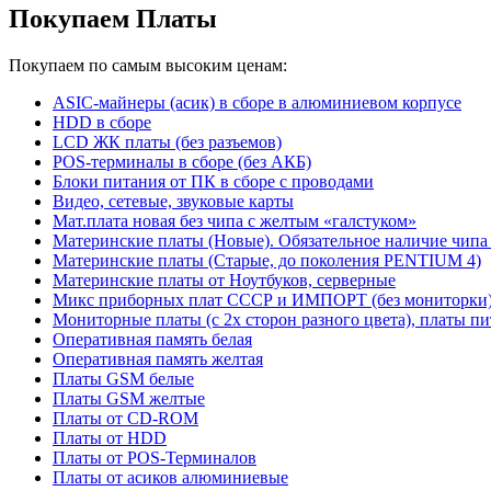
Покупаем Платы
Покупаем по самым высоким ценам:
ASIC-майнеры (асик) в сборе в алюминиевом корпусе
HDD в сборе
LCD ЖК платы (без разъемов)
POS-терминалы в сборе (без АКБ)
Блоки питания от ПК в сборе с проводами
Видео, сетевые, звуковые карты
Мат.плата новая без чипа с желтым «галстуком»
Материнские платы (Новые). Обязательное наличие чипа
Материнские платы (Старые, до поколения PENTIUM 4)
Материнские платы от Ноутбуков, серверные
Микс приборных плат СССР и ИМПОРТ (без мониторки
Мониторные платы (с 2х сторон разного цвета), платы пи
Оперативная память белая
Оперативная память желтая
Платы GSM белые
Платы GSM желтые
Платы от CD-ROM
Платы от HDD
Платы от POS-Терминалов
Платы от асиков алюминиевые