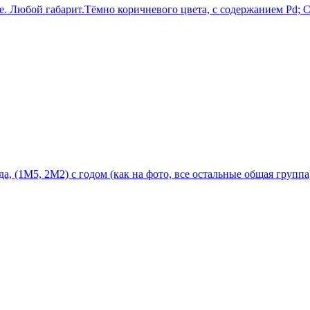
. Любой габарит.Тёмно коричневого цвета, с содержанием Pd; С
, (1М5, 2М2) с годом (как на фото, все остальные общая группа