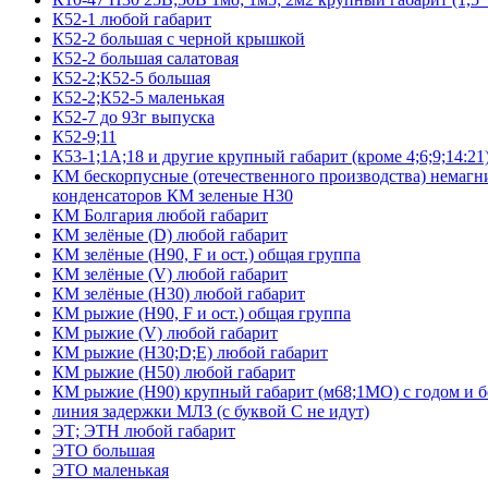
К52-1 любой габарит
К52-2 большая с черной крышкой
К52-2 большая салатовая
К52-2;К52-5 большая
К52-2;К52-5 маленькая
К52-7 до 93г выпуска
К52-9;11
К53-1;1А;18 и другие крупный габарит (кроме 4;6;9;14:21
КМ бескорпусные (отечественного производства) немагни
конденсаторов КМ зеленые Н30
КМ Болгария любой габарит
КМ зелёные (D) любой габарит
КМ зелёные (H90, F и ост.) общая группа
КМ зелёные (V) любой габарит
КМ зелёные (Н30) любой габарит
КМ рыжие (H90, F и ост.) общая группа
КМ рыжие (V) любой габарит
КМ рыжие (Н30;D;E) любой габарит
КМ рыжие (Н50) любой габарит
КМ рыжие (Н90) крупный габарит (м68;1МО) с годом и без
линия задержки МЛЗ (с буквой С не идут)
ЭТ; ЭТН любой габарит
ЭТО большая
ЭТО маленькая