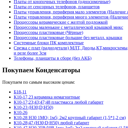
Платы от кнопочных телефонов (односимочные)
Платы от сенсорных телефонов, планшетов
Платы управления, периферия мало элементов (Наличие 
Платы управления, периферия много элементов (Наличие 
Процессоры керамические с желтой подложкой
Процессоры маленькие с металлической крышкой микс
Процессоры пластиковые (Чёрные)
Процессоры пластиковые большие без металл. крышки
Системные блоки ПК комплектные
Срезка с плат (радиодетали) МЛТ, Диоды,КТ,микросхемы,
и реле более 3см
Телефоны, планшеты в сборе (без АКБ)
Покупаем Конденсаторы
Покупаем по самым высоким ценам:
Б18-11
К10-17,23 керамика немагнитные
К10-17;23;43;47;48 пластмасса любой габарит
К10-23 (Н30;D;Н50)
К10-26
К10-28 Н30 1МО; 1м5; 2м2 крупный габарит (1,5*1,2 см)
К10-28;47 (Н30;D;Н50) любой габарит
К10-47 Н30 25В;50В 1мо; 1м5; 2м2 крупный габарит (1,5*