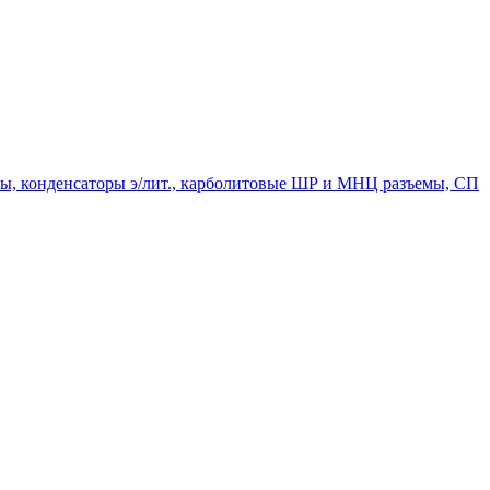
мпы, конденсаторы э/лит., карболитовые ШР и МНЦ разъемы, СП