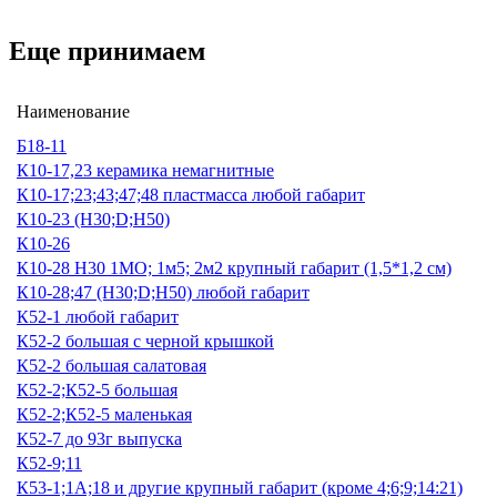
Еще принимаем
Наименование
Б18-11
К10-17,23 керамика немагнитные
К10-17;23;43;47;48 пластмасса любой габарит
К10-23 (Н30;D;Н50)
К10-26
К10-28 Н30 1МО; 1м5; 2м2 крупный габарит (1,5*1,2 см)
К10-28;47 (Н30;D;Н50) любой габарит
К52-1 любой габарит
К52-2 большая с черной крышкой
К52-2 большая салатовая
К52-2;К52-5 большая
К52-2;К52-5 маленькая
К52-7 до 93г выпуска
К52-9;11
К53-1;1А;18 и другие крупный габарит (кроме 4;6;9;14:21)