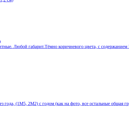
)
тные. Любой габарит.Тёмно коричневого цвета, с содержанием P
 года, (1М5, 2М2) с годом (как на фото, все остальные общая г