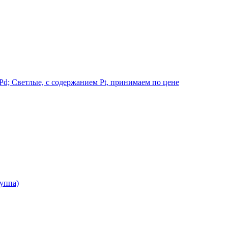
d; Светлые, с содержанием Pt, принимаем по цене
руппа)