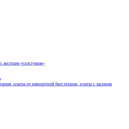
 с желтым «галстуком»
)
тания, платы от импортной быт.техник, платы с засором