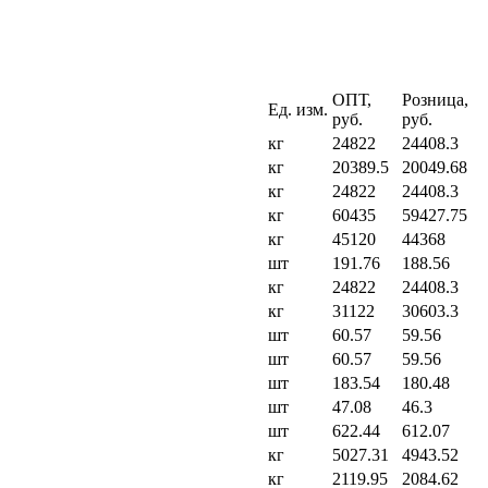
ОПТ,
Розница,
Ед. изм.
руб.
руб.
кг
24822
24408.3
кг
20389.5
20049.68
кг
24822
24408.3
кг
60435
59427.75
кг
45120
44368
шт
191.76
188.56
кг
24822
24408.3
кг
31122
30603.3
шт
60.57
59.56
шт
60.57
59.56
шт
183.54
180.48
шт
47.08
46.3
шт
622.44
612.07
кг
5027.31
4943.52
кг
2119.95
2084.62