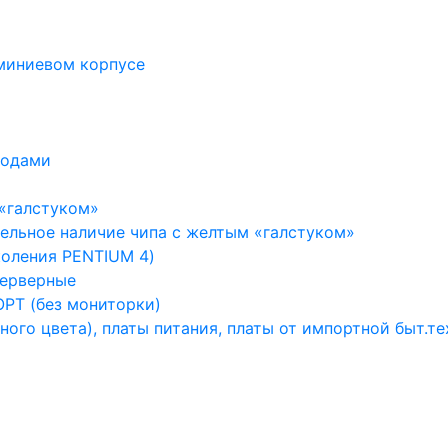
юминиевом корпусе
водами
 «галстуком»
тельное наличие чипа с желтым «галстуком»
коления PENTIUM 4)
серверные
РТ (без мониторки)
ного цвета), платы питания, платы от импортной быт.те