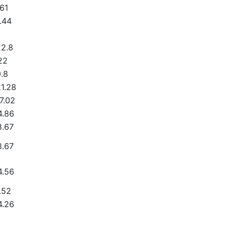
61
.44
22.8
22
.8
1.28
7.02
4.86
8.67
8.67
4.56
.52
4.26