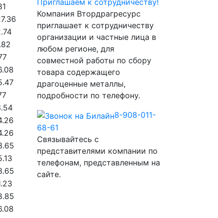
Приглашаем к сотрудничеству!
81
Компания Втордрагресурс
7.36
приглашает к сотрудничеству
.74
организации и частные лица в
.82
любом регионе, для
77
совместной работы по сбору
6.08
товара содержащего
5.47
драгоценные металлы,
77
подробности по телефону.
3.54
8-908-011-
4.26
68-61
4.26
Связывайтесь с
3.65
представителями компании по
.13
телефонам, представленным на
3.65
сайте.
.23
8.85
6.08