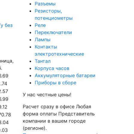
Разъемы
Резисторы,
потенциометры
/у без
Реле
Переключатели
Лампы
Контакты
электротехнические
зница,
Тантал
.
Корпуса часов
Аккумуляторные батареи
6.69
Приборы в сборе
.74
2.57
У нас честные цены!
6.99
Расчет сразу в офисе
Любая
.12
форма оплаты
Представитель
70.78
компании в вашем городе
3.04
(регионе).
9.03