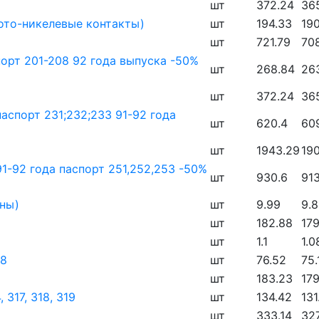
шт
372.24
36
олото-никелевые контакты)
шт
194.33
190
шт
721.79
70
порт 201-208 92 года выпуска -50%
шт
268.84
26
шт
372.24
36
паспорт 231;232;233 91-92 года
шт
620.4
609
шт
1943.29
190
91-92 года паспорт 251,252,253 -50%
шт
930.6
91
жны)
шт
9.99
9.8
шт
182.88
179
шт
1.1
1.0
08
шт
76.52
75.
шт
183.23
179
 317, 318, 319
шт
134.42
131
шт
333.14
32