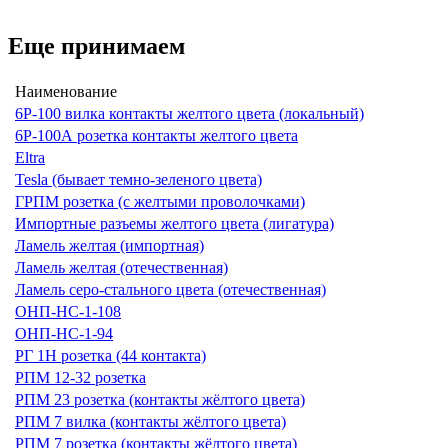
Еще принимаем
Наименование
6Р-100 вилка контакты желтого цвета (локальный)
6Р-100А розетка контакты желтого цвета
Eltra
Tesla (бывает темно-зеленого цвета)
ГРПМ розетка (с желтыми проволочками)
Импортные разъемы желтого цвета (лигатура)
Ламель желтая (импортная)
Ламель желтая (отечественная)
Ламель серо-стального цвета (отечественная)
ОНП-НС-1-108
ОНП-НС-1-94
РГ 1Н розетка (44 контакта)
РПМ 12-32 розетка
РПМ 23 розетка (контакты жёлтого цвета)
РПМ 7 вилка (контакты жёлтого цвета)
РПМ 7 розетка (контакты жёлтого цвета)