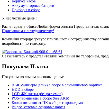
Корпуса часов
Аккумуляторные батареи
Приборы в сборе
У нас честные цены!
Расчет сразу в офисе
Любая форма оплаты
Представитель компа
Приглашаем к сотрудничеству!
Компания Втордрагресурс приглашает к сотрудничеству органи
подробности по телефону.
8-908-011-68-61
Связывайтесь с представителями компании по телефонам, пред
Покупаем Платы
Покупаем по самым высоким ценам:
ASIC-майнеры (асик) в сборе в алюминиевом корпусе
HDD в сборе
LCD ЖК платы (без разъемов)
POS-терминалы в сборе (без АКБ)
Блоки питания от ПК в сборе с проводами
Видео, сетевые, звуковые карты