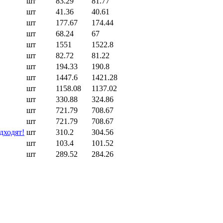
шт
83.29
81.77
шт
41.36
40.61
шт
177.67
174.44
шт
68.24
67
шт
1551
1522.8
шт
82.72
81.22
шт
194.33
190.8
шт
1447.6
1421.28
шт
1158.08
1137.02
шт
330.88
324.86
шт
721.79
708.67
шт
721.79
708.67
дходят!
шт
310.2
304.56
шт
103.4
101.52
шт
289.52
284.26