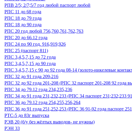
РПВ 2/5; 2/7;5/7 год любой паспорт любой
РПС 11 до 68 года
РПС 18 до 79 года
РПС 18 до 90 года
РПС 20 год любой 756,760,761,762,763
РПС 20 до 66.12 года
РПС 24 по 90 год. 916,919,926
РПС 25 (паспорт 811)
РПС 3,4,5,7,15 до 72 года
РПС 3,4,5,7,15 до 90 года
РПС 3,4,5,7,15 с 90 до 92 года 08-14 (золото-никелевые контак
РПС 32 до 91 года 209-216
РПС 32 до 92 года 201-208 (РПС 32 паспорт 201-208 92 года в
РПС 34 до 79.12 года 234,235,236
РПС 34 до 91 года 231,232,233 (РПС 34 паспорт 231;232;233 9
РПС 36 до 79.12 года 254,255,256,264
РПС 36 до 91 года 251,252,253 (РПС 36 91-92 года паспорт 251
РТС-5 до 83г выпуска
РЭВ 20 (б/у без жёлтых выводов- не нужны)
РЭН 33