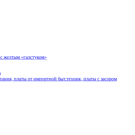
 с желтым «галстуком»
)
тания, платы от импортной быт.техник, платы с засором