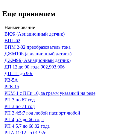
Еще принимаем
Наименование
ВКЖ (Авиационный датчик)
ВПГ-62
ВПМ 2-02 преобразователь тока
ДЖМ10Б (авиационный датчик)
ДЖМ9Б (Авиационный датчик)
ДП 12 до 90 года 902,903,906
ДП-1П до 90г
РВ-5А
РГК 15
РКМ-1 с ПЛи 10, за грамм указаный на реле
РП 3 по 67 год
РП 3 по 71 год
РП 3;4;5;7 год любой паспорт любой
РП 4,5,7 до 66 года
РП 4,5,7 до 68.02 года
РПА 11;12 до 01.92г