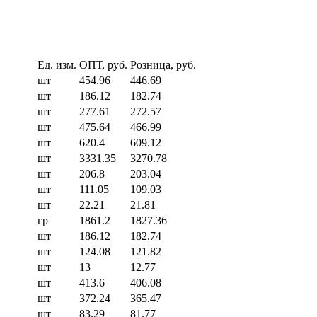
Ед. изм.
ОПТ, руб.
Розница, руб.
шт
454.96
446.69
шт
186.12
182.74
шт
277.61
272.57
шт
475.64
466.99
шт
620.4
609.12
шт
3331.35
3270.78
шт
206.8
203.04
шт
111.05
109.03
шт
22.21
21.81
гр
1861.2
1827.36
шт
186.12
182.74
шт
124.08
121.82
шт
13
12.77
шт
413.6
406.08
шт
372.24
365.47
шт
83.29
81.77