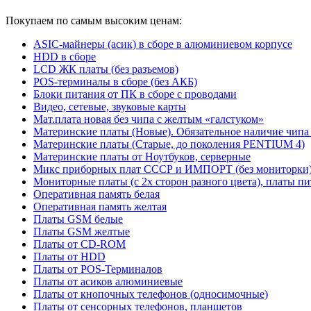
Покупаем по самым высоким ценам:
ASIC-майнеры (асик) в сборе в алюминиевом корпусе
HDD в сборе
LCD ЖК платы (без разъемов)
POS-терминалы в сборе (без АКБ)
Блоки питания от ПК в сборе с проводами
Видео, сетевые, звуковые карты
Мат.плата новая без чипа с желтым «галстуком»
Материнские платы (Новые). Обязательное наличие чипа
Материнские платы (Старые, до поколения PENTIUM 4)
Материнские платы от Ноутбуков, серверные
Микс приборных плат СССР и ИМПОРТ (без мониторки
Мониторные платы (с 2х сторон разного цвета), платы пи
Оперативная память белая
Оперативная память желтая
Платы GSM белые
Платы GSM желтые
Платы от CD-ROM
Платы от HDD
Платы от POS-Терминалов
Платы от асиков алюминиевые
Платы от кнопочных телефонов (односимочные)
Платы от сенсорных телефонов, планшетов