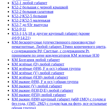
К52-1 любой габарит
К52-2 большая с черной крышкой
К52-2 большая салатовая
К52-2;К52-5 большая
К52-2;К52-5 маленькая
К52-7 до 93г выпуска
К52-9;11
К53-1;1А;18 и другие крупный габарит (кроме
4;6;9;14:21)
КМ бескорпусные (отечественного производства)
немагнитные. Любой габарит.Тёмно коричневого цвета,
с содержанием Pd; Светлые, с содержанием Pt,
принимаем по цене конденсаторов КМ зеленые Н30
КМ Болгария любой габарит
КМ зелёные (D) любой габарит
КМ зелёные (H90, F и ост.) общая группа
КМ зелёные (V) любой габарит
КМ зелёные (Н30) любой габарит
КМ рыжие (H90, F и ост.) общая группа
КМ рыжие (V) любой габарит
КМ рыжие (Н30;D;E) любой габарит
КМ рыжие (Н50) любой габарит
КМ рыжие (Н90) крупный габарит (м68;1МО) с годом и
без года, (1М5, 2М2) с годом (как на фото, все остальные
общая группа)