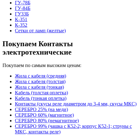
ГУ-78Б
ГУ-84Б
ГУ33Б
К-351
К-352
Сетки от ламп (желтые)
Покупаем Контакты
электротехнические
Покупаем по самым высоким ценам:
Жила с кабеля (средняя)
Жила с кабеля (толстая)
Жила с кабеля (тонкая)
Кабель (толстая оплетка)
Кабель (тонкая оплетка)
Контакты (скусы реле диаметром до 3-4 мм, скусы МКС)
СЕРЕБРО 25% (на меди)
СЕРЕБРО 60% (магнитное)
СЕРЕБРО 80% (немагнитное)
СЕРЕБРО 99% (чашка с К52-2; корпус К52-1; струны с
МКС, контакты реле)