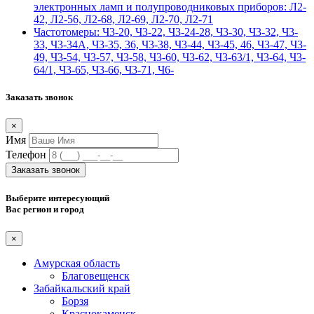
электронных ламп и полупроводниковых приборов: Л2-
42, Л2-56, Л2-68, Л2-69, Л2-70, Л2-71
Частотомеры: Ч3-20, Ч3-22, Ч3-24-28, Ч3-30, Ч3-32, Ч3-
33, Ч3-34А, Ч3-35, 36, Ч3-38, Ч3-44, Ч3-45, 46, Ч3-47, Ч3-
49, Ч3-54, Ч3-57, Ч3-58, Ч3-60, Ч3-62, Ч3-63/1, Ч3-64, Ч3-
64/1, Ч3-65, Ч3-66, Ч3-71, Ч6-
Заказать звонок
×
Имя
Телефон
Заказать звонок
Выберите интересующий
Вас регион и город
×
Амурская область
Благовещенск
Забайкальский край
Борзя
Краснокаменск