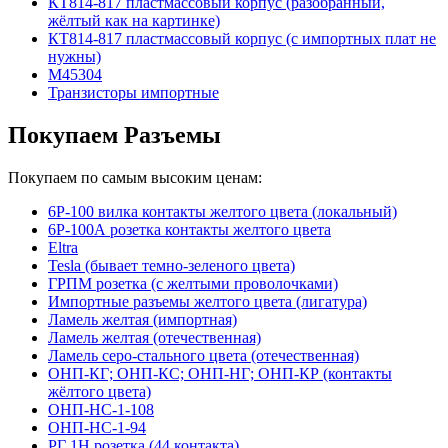
КТ814-817 пластмассовый корпус (разобранный,
жёлтый как на картинке)
КТ814-817 пластмассовый корпус (с импортных плат не
нужны)
М45304
Транзисторы импортные
Покупаем Разъемы
Покупаем по самым высоким ценам:
6Р-100 вилка контакты желтого цвета (локальный)
6Р-100А розетка контакты желтого цвета
Eltra
Tesla (бывает темно-зеленого цвета)
ГРПМ розетка (с желтыми проволочками)
Импортные разъемы желтого цвета (лигатура)
Ламель желтая (импортная)
Ламель желтая (отечественная)
Ламель серо-стального цвета (отечественная)
ОНП-КГ; ОНП-КС; ОНП-НГ; ОНП-КР (контакты
жёлтого цвета)
ОНП-НС-1-108
ОНП-НС-1-94
РГ 1Н розетка (44 контакта)