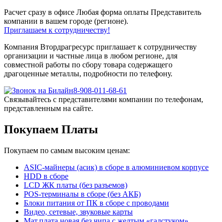
Расчет сразу в офисе
Любая форма оплаты
Представитель
компании в вашем городе (регионе).
Приглашаем к сотрудничеству!
Компания Втордрагресурс приглашает к сотрудничеству
организации и частные лица в любом регионе, для
совместной работы по сбору товара содержащего
драгоценные металлы, подробности по телефону.
8-908-011-68-61
Связывайтесь с представителями компании по телефонам,
представленным на сайте.
Покупаем Платы
Покупаем по самым высоким ценам:
ASIC-майнеры (асик) в сборе в алюминиевом корпусе
HDD в сборе
LCD ЖК платы (без разъемов)
POS-терминалы в сборе (без АКБ)
Блоки питания от ПК в сборе с проводами
Видео, сетевые, звуковые карты
Мат.плата новая без чипа с желтым «галстуком»