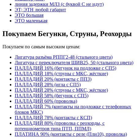
линия задержки МЛЗ (с буквой С не идут)
ЭТ; ЭТН любой габарит
ЭТО большая
ЭТО маленькая
Покупаем Бегунки, Струны, Реохорды
Покупаем по самым высоким ценам:
Лигатура разъёма РППГ2-48 (стального цвета)
Лигатура с переключателя ШИВ25, 50 (стального цвета)
ПАЛЛАДИЙ 16% (бегунок на подложке с СП5)
ПАЛЛАДИЙ 18% (струны с МКС, жёсткие)
ПАЛЛАДИЙ 20% (контакты с ПП3)
ПАЛЛАДИЙ 28% (игла с СП5)
ПАЛЛАДИЙ 28% (струны с МКС, жёсткие)
ПАЛЛАДИЙ 58% (бегунок с СП5)
ПАЛЛАДИЙ 60% (проволка)
ПАЛЛАДИЙ 7% (контакты на подложке с телефонных
блоков МКС)
ПАЛЛАДИЙ 78% (контакты с КСП)
ПАЛЛАДИЙ 80% (проволка с реохорды, с
потенциометров типа ПТП, ППМЛ)
ПЛАТИНА 90% (контакты с реле (Пли10), проволка)