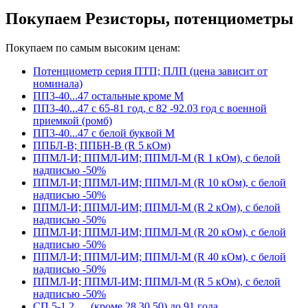
Покупаем Резисторы, потенциометры
Покупаем по самым высоким ценам:
Потенциометр серия ПТП; ПЛП (цена зависит от
номинала)
ПП3-40...47 остальные кроме М
ПП3-40...47 с 65-81 год, с 82 -92.03 год с военной
приемкой (ромб)
ПП3-40...47 с белой буквой М
ППБЛ-В; ППБН-В (R 5 кОм)
ППМЛ-И; ППМЛ-ИМ; ППМЛ-М (R 1 кОм), с белой
надписью -50%
ППМЛ-И; ППМЛ-ИМ; ППМЛ-М (R 10 кОм), с белой
надписью -50%
ППМЛ-И; ППМЛ-ИМ; ППМЛ-М (R 2 кОм), с белой
надписью -50%
ППМЛ-И; ППМЛ-ИМ; ППМЛ-М (R 20 кОм), с белой
надписью -50%
ППМЛ-И; ППМЛ-ИМ; ППМЛ-М (R 40 кОм), с белой
надписью -50%
ППМЛ-И; ППМЛ-ИМ; ППМЛ-М (R 5 кОм), с белой
надписью -50%
СП 5-1,2,… (кроме 28,30,50) до 91 года