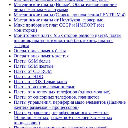
Материнские платы (Новые). Обязательное наличие
чипа с желтым «галстуком»
Материнские платы (Старые, до поколения PENTIUM 4)
Материнские платы от Ноутбуков, серверные
Микс приборных плат СССР и ИМПОРТ (без
мониторки)
Мониторные платы (с 2х сторон разного цвета), платы
питания, платы от импортной быт.техник, платы с
засором
Оперативная память белая
Оперативная память желтая
Платы GSM белые
Платы GSM желтые
Платы от CD-ROM
Платы от HDD
Платы от POS-Терминалов
Платы от асиков алюминиевые
Платы от кнопочных телефонов (односимочные)
Платы от сенсорных телефонов, планшетов
Платы управления, периферия мало элементов (Наличие
желтых разъемов + процессоров)
Платы управления, периферия много элементов
(Наличие желтых разъемов + не менее 3-х желтых
процессоров)
Процессоры керамические с желтой подложкой