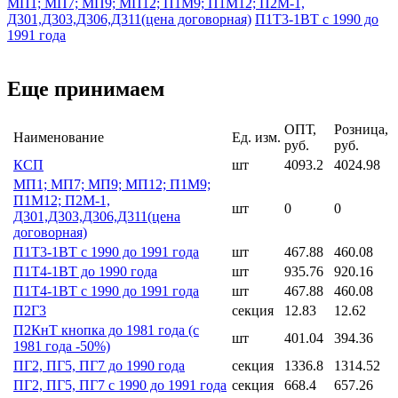
МП1; МП7; МП9; МП12; П1М9; П1М12; П2М-1,
Д301,Д303,Д306,Д311(цена договорная)
П1Т3-1ВТ с 1990 до
1991 года
Еще принимаем
ОПТ,
Розница,
Наименование
Ед. изм.
руб.
руб.
КСП
шт
4093.2
4024.98
МП1; МП7; МП9; МП12; П1М9;
П1М12; П2М-1,
шт
0
0
Д301,Д303,Д306,Д311(цена
договорная)
П1Т3-1ВТ с 1990 до 1991 года
шт
467.88
460.08
П1Т4-1ВТ до 1990 года
шт
935.76
920.16
П1Т4-1ВТ с 1990 до 1991 года
шт
467.88
460.08
П2Г3
секция
12.83
12.62
П2КнТ кнопка до 1981 года (с
шт
401.04
394.36
1981 года -50%)
ПГ2, ПГ5, ПГ7 до 1990 года
секция
1336.8
1314.52
ПГ2, ПГ5, ПГ7 с 1990 до 1991 года
секция
668.4
657.26