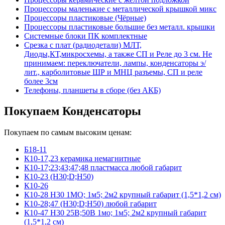
Процессоры маленькие с металлической крышкой микс
Процессоры пластиковые (Чёрные)
Процессоры пластиковые большие без металл. крышки
Системные блоки ПК комплектные
Срезка с плат (радиодетали) МЛТ,
Диоды,КТ,микросхемы, а также СП и Реле до 3 см. Не
принимаем: переключатели, лампы, конденсаторы э/
лит., карболитовые ШР и МНЦ разъемы, СП и реле
более 3см
Телефоны, планшеты в сборе (без АКБ)
Покупаем Конденсаторы
Покупаем по самым высоким ценам:
Б18-11
К10-17,23 керамика немагнитные
К10-17;23;43;47;48 пластмасса любой габарит
К10-23 (Н30;D;Н50)
К10-26
К10-28 Н30 1МО; 1м5; 2м2 крупный габарит (1,5*1,2 см)
К10-28;47 (Н30;D;Н50) любой габарит
К10-47 Н30 25В;50В 1мо; 1м5; 2м2 крупный габарит
(1,5*1,2 см)