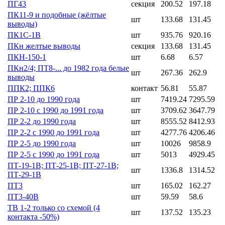
ПГ43
секция
200.52
197.18
ПК11-9 и подобные (жёлтые
шт
133.68
131.45
выводы)
ПК1С-1В
шт
935.76
920.16
ПКн желтые выводы
секция
133.68
131.45
ПКН-150-1
шт
6.68
6.57
ПКн2/4; ПТ8-... до 1982 года белые
шт
267.36
262.9
выводы
ППК2; ППК6
контакт
56.81
55.87
ПР 2-10 до 1990 года
шт
7419.24
7295.59
ПР 2-10 с 1990 до 1991 года
шт
3709.62
3647.79
ПР 2-2 до 1990 года
шт
8555.52
8412.93
ПР 2-2 с 1990 до 1991 года
шт
4277.76
4206.46
ПР 2-5 до 1990 года
шт
10026
9858.9
ПР 2-5 с 1990 до 1991 года
шт
5013
4929.45
ПТ-19-1В; ПТ-25-1В; ПТ-27-1В;
шт
1336.8
1314.52
ПТ-29-1В
ПТ3
шт
165.02
162.27
ПТ3-40В
шт
59.59
58.6
ТВ 1-2 только со схемой (4
шт
137.52
135.23
контакта -50%)