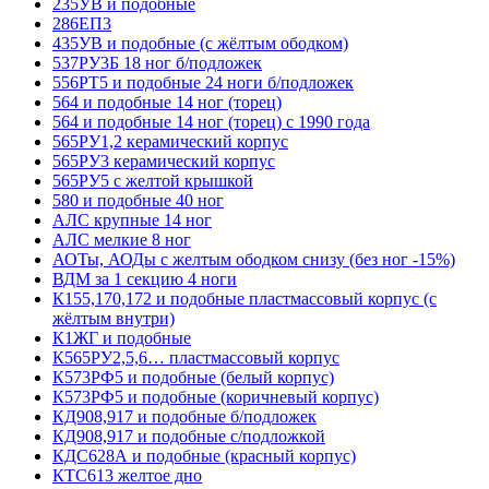
235УВ и подобные
286ЕП3
435УВ и подобные (с жёлтым ободком)
537РУ3Б 18 ног б/подложек
556РТ5 и подобные 24 ноги б/подложек
564 и подобные 14 ног (торец)
564 и подобные 14 ног (торец) с 1990 года
565РУ1,2 керамический корпус
565РУ3 керамический корпус
565РУ5 с желтой крышкой
580 и подобные 40 ног
АЛС крупные 14 ног
АЛС мелкие 8 ног
АОТы, АОДы с желтым ободком снизу (без ног -15%)
ВДМ за 1 секцию 4 ноги
К155,170,172 и подобные пластмассовый корпус (с
жёлтым внутри)
К1ЖГ и подобные
К565РУ2,5,6… пластмассовый корпус
К573РФ5 и подобные (белый корпус)
К573РФ5 и подобные (коричневый корпус)
КД908,917 и подобные б/подложек
КД908,917 и подобные с/подложкой
КДС628А и подобные (красный корпус)
КТС613 желтое дно