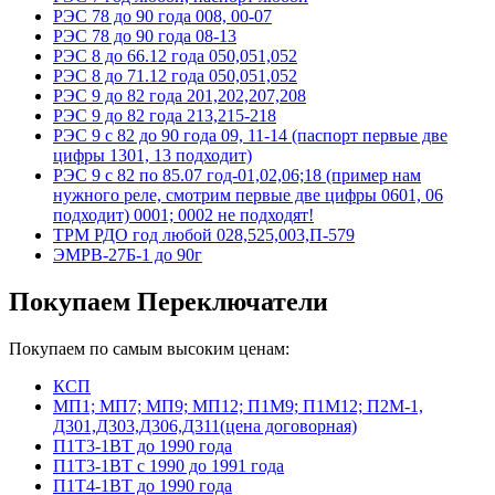
РЭС 78 до 90 года 008, 00-07
РЭС 78 до 90 года 08-13
РЭС 8 до 66.12 года 050,051,052
РЭС 8 до 71.12 года 050,051,052
РЭС 9 до 82 года 201,202,207,208
РЭС 9 до 82 года 213,215-218
РЭС 9 с 82 до 90 года 09, 11-14 (паспорт первые две
цифры 1301, 13 подходит)
РЭС 9 с 82 по 85.07 год-01,02,06;18 (пример нам
нужного реле, смотрим первые две цифры 0601, 06
подходит) 0001; 0002 не подходят!
ТРМ РДО год любой 028,525,003,П-579
ЭМРВ-27Б-1 до 90г
Покупаем Переключатели
Покупаем по самым высоким ценам:
КСП
МП1; МП7; МП9; МП12; П1М9; П1М12; П2М-1,
Д301,Д303,Д306,Д311(цена договорная)
П1Т3-1ВТ до 1990 года
П1Т3-1ВТ с 1990 до 1991 года
П1Т4-1ВТ до 1990 года