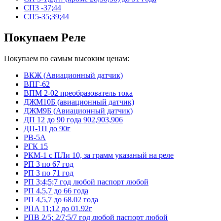
СП3 -37;44
СП5-35;39;44
Покупаем Реле
Покупаем по самым высоким ценам:
ВКЖ (Авиационный датчик)
ВПГ-62
ВПМ 2-02 преобразователь тока
ДЖМ10Б (авиационный датчик)
ДЖМ9Б (Авиационный датчик)
ДП 12 до 90 года 902,903,906
ДП-1П до 90г
РВ-5А
РГК 15
РКМ-1 с ПЛи 10, за грамм указаный на реле
РП 3 по 67 год
РП 3 по 71 год
РП 3;4;5;7 год любой паспорт любой
РП 4,5,7 до 66 года
РП 4,5,7 до 68.02 года
РПА 11;12 до 01.92г
РПВ 2/5; 2/7;5/7 год любой паспорт любой