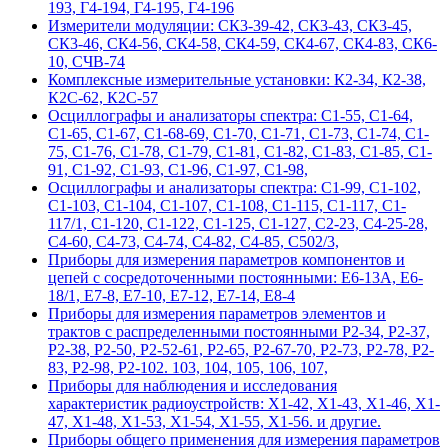
193, Г4-194, Г4-195, Г4-196
Измерители модуляции: СК3-39-42, СК3-43, СК3-45,
СК3-46, СК4-56, СК4-58, СК4-59, СК4-67, СК4-83, СК6-
10, СЧВ-74
Комплексные измерительные установки: К2-34, К2-38,
К2С-62, К2С-57
Осциллографы и анализаторы спектра: С1-55, С1-64,
С1-65, С1-67, С1-68-69, С1-70, С1-71, С1-73, С1-74, С1-
75, С1-76, С1-78, С1-79, С1-81, С1-82, С1-83, С1-85, С1-
91, С1-92, С1-93, С1-96, С1-97, С1-98,
Осциллографы и анализаторы спектра: С1-99, С1-102,
С1-103, С1-104, С1-107, С1-108, С1-115, С1-117, С1-
117/1, С1-120, С1-122, С1-125, С1-127, С2-23, С4-25-28,
С4-60, С4-73, С4-74, С4-82, С4-85, С502/3,
Приборы для измерения параметров компонентов и
цепей с сосредоточенными постоянными: Е6-13А, Е6-
18/1, Е7-8, Е7-10, Е7-12, Е7-14, Е8-4
Приборы для измерения параметров элементов и
трактов с распределенными постоянными Р2-34, Р2-37,
Р2-38, Р2-50, Р2-52-61, Р2-65, Р2-67-70, Р2-73, Р2-78, Р2-
83, Р2-98, Р2-102. 103, 104, 105, 106, 107,
Приборы для наблюдения и исследования
характеристик радиоустройств: Х1-42, Х1-43, Х1-46, Х1-
47, Х1-48, Х1-53, Х1-54, Х1-55, Х1-56. и другие.
Приборы общего применения для измерения параметров