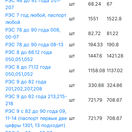
РЭС 48 до 92 года 201-
шт
68.24
67
207
РЭС 7 год любой, паспорт
шт
1551
1522.8
любой
РЭС 78 до 90 года 008,
шт
82.72
81.22
00-07
РЭС 78 до 90 года 08-13
шт
194.33
190.8
РЭС 8 до 66.12 года
шт
1447.6
1421.28
050,051,052
РЭС 8 до 71.12 года
шт
1158.08
1137.02
050,051,052
РЭС 9 до 82 года
шт
330.88
324.86
201,202,207,208
РЭС 9 до 82 года 213,215-
шт
721.79
708.67
218
РЭС 9 с 82 до 90 года 09,
11-14 (паспорт первые две
шт
721.79
708.67
цифры 1301, 13 подходит)