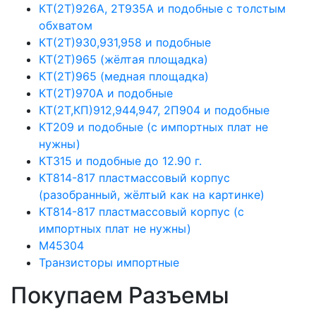
КТ(2Т)926А, 2Т935А и подобные с толстым
обхватом
КТ(2Т)930,931,958 и подобные
КТ(2Т)965 (жёлтая площадка)
КТ(2Т)965 (медная площадка)
КТ(2Т)970А и подобные
КТ(2Т,КП)912,944,947, 2П904 и подобные
КТ209 и подобные (с импортных плат не
нужны)
КТ315 и подобные до 12.90 г.
КТ814-817 пластмассовый корпус
(разобранный, жёлтый как на картинке)
КТ814-817 пластмассовый корпус (с
импортных плат не нужны)
М45304
Транзисторы импортные
Покупаем Разъемы