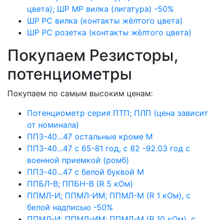
цвета); ШР МР вилка (лигатура) -50%
ШР РС вилка (контакты жёлтого цвета)
ШР РС розетка (контакты жёлтого цвета)
Покупаем Резисторы,
потенциометры
Покупаем по самым высоким ценам:
Потенциометр серия ПТП; ПЛП (цена зависит
от номинала)
ПП3-40...47 остальные кроме М
ПП3-40...47 с 65-81 год, с 82 -92.03 год с
военной приемкой (ромб)
ПП3-40...47 с белой буквой М
ППБЛ-В; ППБН-В (R 5 кОм)
ППМЛ-И; ППМЛ-ИМ; ППМЛ-М (R 1 кОм), с
белой надписью -50%
ППМЛ-И; ППМЛ-ИМ; ППМЛ-М (R 10 кОм), с