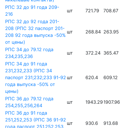
РПС 32 до 91 года 209-
шт
721.79
708.67
216
РПС 32 до 92 года 201-
208 (РПС 32 паспорт 201-
шт
268.84
263.95
208 92 года выпуска -50%
от цены)
РПС 34 до 79.12 года
шт
372.24
365.47
234,235,236
РПС 34 до 91 года
231,232,233 (РПС 34
паспорт 231;232;233 91-92
шт
620.4
609.12
года выпуска -50% от
цены)
РПС 36 до 79.12 года
шт
1943.29
1907.96
254,255,256,264
РПС 36 до 91 года
251,252,253 (РПС 36 91-92
шт
930.6
913.68
года паспорт 251,252,253