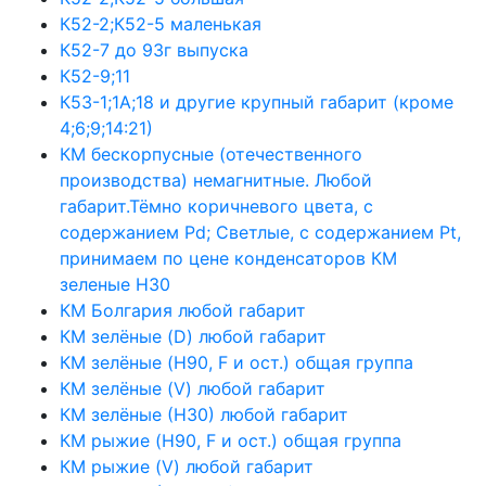
К52-2;К52-5 маленькая
К52-7 до 93г выпуска
К52-9;11
К53-1;1А;18 и другие крупный габарит (кроме
4;6;9;14:21)
КМ бескорпусные (отечественного
производства) немагнитные. Любой
габарит.Тёмно коричневого цвета, с
содержанием Pd; Светлые, с содержанием Pt,
принимаем по цене конденсаторов КМ
зеленые Н30
КМ Болгария любой габарит
КМ зелёные (D) любой габарит
КМ зелёные (H90, F и ост.) общая группа
КМ зелёные (V) любой габарит
КМ зелёные (Н30) любой габарит
КМ рыжие (H90, F и ост.) общая группа
КМ рыжие (V) любой габарит