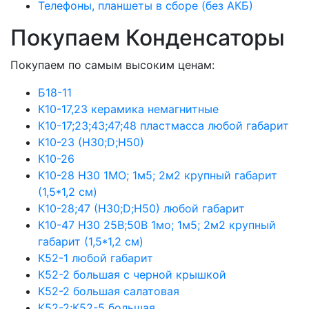
Телефоны, планшеты в сборе (без АКБ)
Покупаем Конденсаторы
Покупаем по самым высоким ценам:
Б18-11
К10-17,23 керамика немагнитные
К10-17;23;43;47;48 пластмасса любой габарит
К10-23 (Н30;D;Н50)
К10-26
К10-28 Н30 1МО; 1м5; 2м2 крупный габарит
(1,5*1,2 см)
К10-28;47 (Н30;D;Н50) любой габарит
К10-47 Н30 25В;50В 1мо; 1м5; 2м2 крупный
габарит (1,5*1,2 см)
К52-1 любой габарит
К52-2 большая с черной крышкой
К52-2 большая салатовая
К52-2;К52-5 большая