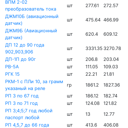
ВПМ 2-02
шт
277.61
272.57
преобразователь тока
ДЖМ10Б (авиационный
шт
475.64
466.99
датчик)
ДЖМ9Б (Авиационный
шт
620.4
609.12
датчик)
ДП 12 до 90 года
шт
3331.35
3270.78
902,903,906
ДП-1П до 90г
шт
206.8
203.04
РВ-5А
шт
111.05
109.03
РГК 15
шт
22.21
21.81
РКМ-1 с ПЛи 10, за грамм
гр
1861.2
1827.36
указаный на реле
РП 3 по 67 год
шт
186.12
182.74
РП 3 по 71 год
шт
124.08
121.82
РП 3;4;5;7 год любой
шт
13
12.77
паспорт любой
РП 4,5,7 до 66 года
шт
413.6
406.08