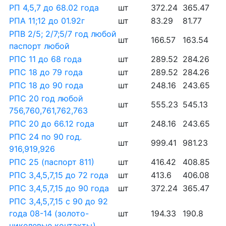
РП 4,5,7 до 68.02 года
шт
372.24
365.47
РПА 11;12 до 01.92г
шт
83.29
81.77
РПВ 2/5; 2/7;5/7 год любой
шт
166.57
163.54
паспорт любой
РПС 11 до 68 года
шт
289.52
284.26
РПС 18 до 79 года
шт
289.52
284.26
РПС 18 до 90 года
шт
248.16
243.65
РПС 20 год любой
шт
555.23
545.13
756,760,761,762,763
РПС 20 до 66.12 года
шт
248.16
243.65
РПС 24 по 90 год.
шт
999.41
981.23
916,919,926
РПС 25 (паспорт 811)
шт
416.42
408.85
РПС 3,4,5,7,15 до 72 года
шт
413.6
406.08
РПС 3,4,5,7,15 до 90 года
шт
372.24
365.47
РПС 3,4,5,7,15 с 90 до 92
года 08-14 (золото-
шт
194.33
190.8
никелевые контакты)