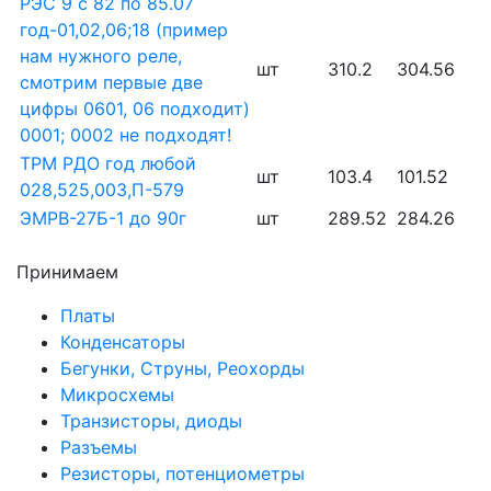
РЭС 9 с 82 по 85.07
год-01,02,06;18 (пример
нам нужного реле,
шт
310.2
304.56
смотрим первые две
цифры 0601, 06 подходит)
0001; 0002 не подходят!
ТРМ РДО год любой
шт
103.4
101.52
028,525,003,П-579
ЭМРВ-27Б-1 до 90г
шт
289.52
284.26
Принимаем
Платы
Конденсаторы
Бегунки, Струны, Реохорды
Микросхемы
Транзисторы, диоды
Разъемы
Резисторы, потенциометры