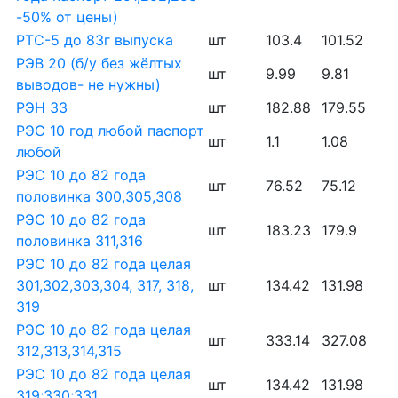
-50% от цены)
РТС-5 до 83г выпуска
шт
103.4
101.52
РЭВ 20 (б/у без жёлтых
шт
9.99
9.81
выводов- не нужны)
РЭН 33
шт
182.88
179.55
РЭС 10 год любой паспорт
шт
1.1
1.08
любой
РЭС 10 до 82 года
шт
76.52
75.12
половинка 300,305,308
РЭС 10 до 82 года
шт
183.23
179.9
половинка 311,316
РЭС 10 до 82 года целая
301,302,303,304, 317, 318,
шт
134.42
131.98
319
РЭС 10 до 82 года целая
шт
333.14
327.08
312,313,314,315
РЭС 10 до 82 года целая
шт
134.42
131.98
319;330;331