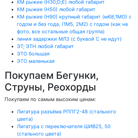
КМ рыжие (Н30;D;E) любой габарит
КМ рыжие (Н50) любой габарит
КМ рыжие (Н90) крупный габарит (м68;1МО) с
годом и без года, (1М5, 2М2) с годом (как на
фото, все остальные общая группа)
линия задержки МЛЗ (с буквой С не идут)
ЭТ; ЭТН любой габарит
ЭТО большая
ЭТО маленькая
Покупаем Бегунки,
Струны, Реохорды
Покупаем по самым высоким ценам:
Лигатура разъёма РППГ2-48 (стального
цвета)
Лигатура с переключателя ШИВ25, 50
(стального цвета)