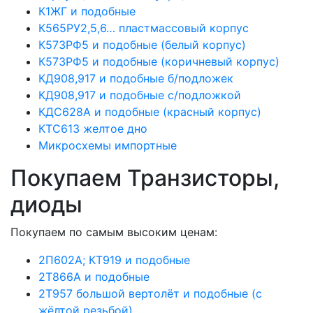
К1ЖГ и подобные
К565РУ2,5,6… пластмассовый корпус
К573РФ5 и подобные (белый корпус)
К573РФ5 и подобные (коричневый корпус)
КД908,917 и подобные б/подложек
КД908,917 и подобные с/подложкой
КДС628А и подобные (красный корпус)
КТС613 желтое дно
Микросхемы импортные
Покупаем Транзисторы,
диоды
Покупаем по самым высоким ценам:
2П602А; КТ919 и подобные
2Т866А и подобные
2Т957 большой вертолёт и подобные (с
жёлтой резьбой)