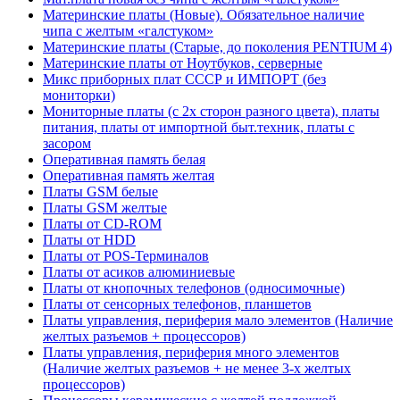
Материнские платы (Новые). Обязательное наличие
чипа с желтым «галстуком»
Материнские платы (Старые, до поколения PENTIUM 4)
Материнские платы от Ноутбуков, серверные
Микс приборных плат СССР и ИМПОРТ (без
мониторки)
Мониторные платы (с 2х сторон разного цвета), платы
питания, платы от импортной быт.техник, платы с
засором
Оперативная память белая
Оперативная память желтая
Платы GSM белые
Платы GSM желтые
Платы от CD-ROM
Платы от HDD
Платы от POS-Терминалов
Платы от асиков алюминиевые
Платы от кнопочных телефонов (односимочные)
Платы от сенсорных телефонов, планшетов
Платы управления, периферия мало элементов (Наличие
желтых разъемов + процессоров)
Платы управления, периферия много элементов
(Наличие желтых разъемов + не менее 3-х желтых
процессоров)