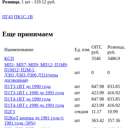
Розница.
1 шт - 119.12 руб.
ПГ43
ПК1С-1В
Еще принимаем
ОПТ,
Розница,
Наименование
Ед. изм.
руб.
руб.
КСП
шт
3546
3486.9
МП1; МП7; МП9; МП12; П1М9;
П1М12; П2М-1,
шт
0
0
Д301,Д303,Д306,Д311(цена
договорная)
П1Т3-1ВТ до 1990 года
шт
847.98
833.85
П1Т3-1ВТ с 1990 до 1991 года
шт
423.99
416.92
П1Т4-1ВТ до 1990 года
шт
847.98
833.85
П1Т4-1ВТ с 1990 до 1991 года
шт
423.99
416.92
П2Г3
секция
11.17
10.99
П2КнТ кнопка до 1981 года (с
шт
363.42
357.36
1981 года -50%)