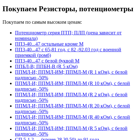
Покупаем Резисторы, потенциометры
Покупаем по самым высоким ценам:
Потенциометр серия ПТП; ПЛП (цена зависит от
номинала)
ПП3-40...47 остальные кроме М
ПП3-40...47 с 65-81 год, с 82 -92.03 год с военной
приемкой (ромб)
ПП3-40...47 с белой буквой М
ППБЛ-В; ППБН-В (R 5 кОм)
ППМЛ-И; ППМЛ-ИМ; ППМЛ-М (R 1 кОм), с белой
надписью -50%
ППМЛ-И; ППМЛ-ИМ; ППМЛ-М (R 10 кОм), с белой
надписью -50%
ППМЛ-И; ППМЛ-ИМ; ППМЛ-М (R 2 кОм), с белой
надписью -50%
ППМЛ-И; ППМЛ-ИМ; ППМЛ-М (R 20 кОм), с белой
надписью -50%
ППМЛ-И; ППМЛ-ИМ; ППМЛ-М (R 40 кОм), с белой
надписью -50%
ППМЛ-И; ППМЛ-ИМ; ППМЛ-М (R 5 кОм), с белой
надписью -50%
СП 5-1,2,… (кроме 28,30,50) до 91 года