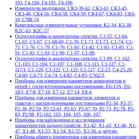
193, Г4-194, Г4-195, Г4-196
Измерители модуляции: СК3-39-42, СК3-43, СК3-45,
СК3-46, СК4-56, СК4-58, СК4-59, СК4-67, СК4-83, СК6-
10, СЧВ-74
Комплексные измерительные установки: К2-34, К2-38,
К2С-62, К2С-57
Осциллографы и анализаторы спектра: С1-55, С1-64,
С1-65, С1-67, С1-68-69, С1-70, С1-71, С1-73, С1-74, С1-
75, С1-76, С1-78, С1-79, С1-81, С1-82, С1-83, С1-85, С1-
91, С1-92, С1-93, С1-96, С1-97, С1-98,
Осциллографы и анализаторы спектра: С1-99, С1-102,
С1-103, С1-104, С1-107, С1-108, С1-115, С1-117, С1-
117/1, С1-120, С1-122, С1-125, С1-127, С2-23, С4-25-28,
С4-60, С4-73, С4-74, С4-82, С4-85, С502/3,
Приборы для измерения параметров компонентов и
цепей с сосредоточенными постоянными: Е6-13А, Е6-
18/1, Е7-8, Е7-10, Е7-12, Е7-14, Е8-4
Приборы для измерения параметров элементов и
трактов с распределенными постоянными Р2-34, Р2-37,
Р2-38, Р2-50, Р2-52-61, Р2-65, Р2-67-70, Р2-73, Р2-78, Р2-
83, Р2-98, Р2-102. 103, 104, 105, 106, 107,
Приборы для наблюдения и исследования
характеристик радиоустройств: Х1-42, Х1-43, Х1-46, Х1-
47, Х1-48, Х1-53, Х1-54, Х1-55, Х1-56. и другие.
Приборы общего применения для измерения параметров