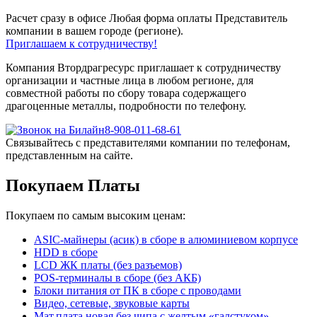
Расчет сразу в офисе
Любая форма оплаты
Представитель
компании в вашем городе (регионе).
Приглашаем к сотрудничеству!
Компания Втордрагресурс приглашает к сотрудничеству
организации и частные лица в любом регионе, для
совместной работы по сбору товара содержащего
драгоценные металлы, подробности по телефону.
8-908-011-68-61
Связывайтесь с представителями компании по телефонам,
представленным на сайте.
Покупаем Платы
Покупаем по самым высоким ценам:
ASIC-майнеры (асик) в сборе в алюминиевом корпусе
HDD в сборе
LCD ЖК платы (без разъемов)
POS-терминалы в сборе (без АКБ)
Блоки питания от ПК в сборе с проводами
Видео, сетевые, звуковые карты
Мат.плата новая без чипа с желтым «галстуком»