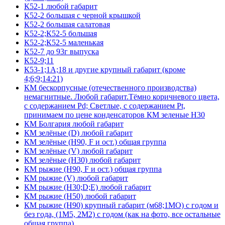
К52-1 любой габарит
К52-2 большая с черной крышкой
К52-2 большая салатовая
К52-2;К52-5 большая
К52-2;К52-5 маленькая
К52-7 до 93г выпуска
К52-9;11
К53-1;1А;18 и другие крупный габарит (кроме
4;6;9;14:21)
КМ бескорпусные (отечественного производства)
немагнитные. Любой габарит.Тёмно коричневого цвета,
с содержанием Pd; Светлые, с содержанием Pt,
принимаем по цене конденсаторов КМ зеленые Н30
КМ Болгария любой габарит
КМ зелёные (D) любой габарит
КМ зелёные (H90, F и ост.) общая группа
КМ зелёные (V) любой габарит
КМ зелёные (Н30) любой габарит
КМ рыжие (H90, F и ост.) общая группа
КМ рыжие (V) любой габарит
КМ рыжие (Н30;D;E) любой габарит
КМ рыжие (Н50) любой габарит
КМ рыжие (Н90) крупный габарит (м68;1МО) с годом и
без года, (1М5, 2М2) с годом (как на фото, все остальные
общая группа)