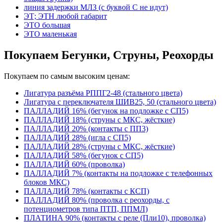
линия задержки МЛЗ (с буквой С не идут)
ЭТ; ЭТН любой габарит
ЭТО большая
ЭТО маленькая
Покупаем Бегунки, Струны, Реохорды
Покупаем по самым высоким ценам:
Лигатура разъёма РППГ2-48 (стального цвета)
Лигатура с переключателя ШИВ25, 50 (стального цвета)
ПАЛЛАДИЙ 16% (бегунок на подложке с СП5)
ПАЛЛАДИЙ 18% (струны с МКС, жёсткие)
ПАЛЛАДИЙ 20% (контакты с ПП3)
ПАЛЛАДИЙ 28% (игла с СП5)
ПАЛЛАДИЙ 28% (струны с МКС, жёсткие)
ПАЛЛАДИЙ 58% (бегунок с СП5)
ПАЛЛАДИЙ 60% (проволка)
ПАЛЛАДИЙ 7% (контакты на подложке с телефонных
блоков МКС)
ПАЛЛАДИЙ 78% (контакты с КСП)
ПАЛЛАДИЙ 80% (проволка с реохорды, с
потенциометров типа ПТП, ППМЛ)
ПЛАТИНА 90% (контакты с реле (Пли10), проволка)