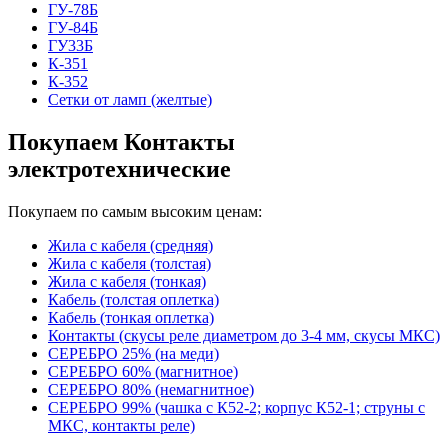
ГУ-78Б
ГУ-84Б
ГУ33Б
К-351
К-352
Сетки от ламп (желтые)
Покупаем Контакты
электротехнические
Покупаем по самым высоким ценам:
Жила с кабеля (средняя)
Жила с кабеля (толстая)
Жила с кабеля (тонкая)
Кабель (толстая оплетка)
Кабель (тонкая оплетка)
Контакты (скусы реле диаметром до 3-4 мм, скусы МКС)
СЕРЕБРО 25% (на меди)
СЕРЕБРО 60% (магнитное)
СЕРЕБРО 80% (немагнитное)
СЕРЕБРО 99% (чашка с К52-2; корпус К52-1; струны с
МКС, контакты реле)