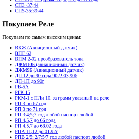
СП3 -37;44
СП5-35;39;44
Покупаем Реле
Покупаем по самым высоким ценам:
ВКЖ (Авиационный датчик)
ВПГ-62
ВПМ 2-02 преобразователь тока
ДЖМ10Б (авиационный датчик)
ДЖМ9Б (Авиационный датчик)
ДП 12 до 90 года 902,903,906
ДП-1П до 90г
РВ-5А
РГК 15
РКМ-1 с ПЛи 10, за грамм указаный на реле
РП 3 по 67 год
РП 3 по 71 год
РП 3;4;5;7 год любой паспорт любой
РП 4,5,7 до 66 года
РП 4,5,7 до 68.02 года
РПА 11;12 до 01.92г
РПВ 2/5; 2/7;5/7 год любой паспорт любой