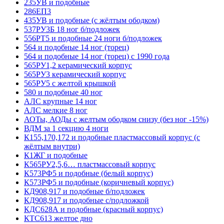
235УВ и подобные
286ЕП3
435УВ и подобные (с жёлтым ободком)
537РУ3Б 18 ног б/подложек
556РТ5 и подобные 24 ноги б/подложек
564 и подобные 14 ног (торец)
564 и подобные 14 ног (торец) с 1990 года
565РУ1,2 керамический корпус
565РУ3 керамический корпус
565РУ5 с желтой крышкой
580 и подобные 40 ног
АЛС крупные 14 ног
АЛС мелкие 8 ног
АОТы, АОДы с желтым ободком снизу (без ног -15%)
ВДМ за 1 секцию 4 ноги
К155,170,172 и подобные пластмассовый корпус (с
жёлтым внутри)
К1ЖГ и подобные
К565РУ2,5,6… пластмассовый корпус
К573РФ5 и подобные (белый корпус)
К573РФ5 и подобные (коричневый корпус)
КД908,917 и подобные б/подложек
КД908,917 и подобные с/подложкой
КДС628А и подобные (красный корпус)
КТС613 желтое дно