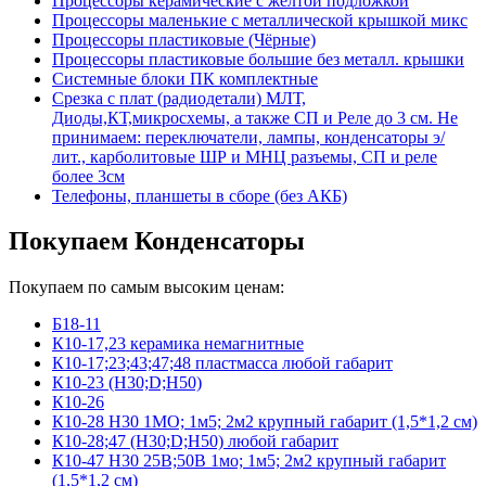
Процессоры керамические с желтой подложкой
Процессоры маленькие с металлической крышкой микс
Процессоры пластиковые (Чёрные)
Процессоры пластиковые большие без металл. крышки
Системные блоки ПК комплектные
Срезка с плат (радиодетали) МЛТ,
Диоды,КТ,микросхемы, а также СП и Реле до 3 см. Не
принимаем: переключатели, лампы, конденсаторы э/
лит., карболитовые ШР и МНЦ разъемы, СП и реле
более 3см
Телефоны, планшеты в сборе (без АКБ)
Покупаем Конденсаторы
Покупаем по самым высоким ценам:
Б18-11
К10-17,23 керамика немагнитные
К10-17;23;43;47;48 пластмасса любой габарит
К10-23 (Н30;D;Н50)
К10-26
К10-28 Н30 1МО; 1м5; 2м2 крупный габарит (1,5*1,2 см)
К10-28;47 (Н30;D;Н50) любой габарит
К10-47 Н30 25В;50В 1мо; 1м5; 2м2 крупный габарит
(1,5*1,2 см)