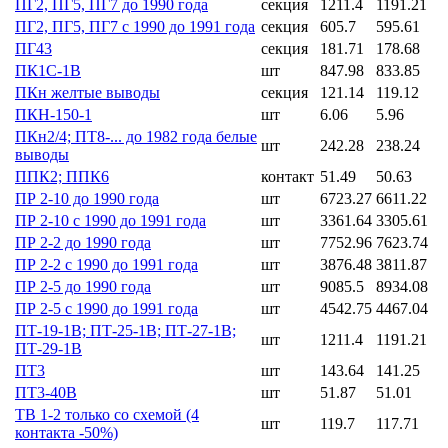
ПГ2, ПГ5, ПГ7 до 1990 года
секция
1211.4
1191.21
ПГ2, ПГ5, ПГ7 с 1990 до 1991 года
секция
605.7
595.61
ПГ43
секция
181.71
178.68
ПК1С-1В
шт
847.98
833.85
ПКн желтые выводы
секция
121.14
119.12
ПКН-150-1
шт
6.06
5.96
ПКн2/4; ПТ8-... до 1982 года белые
шт
242.28
238.24
выводы
ППК2; ППК6
контакт
51.49
50.63
ПР 2-10 до 1990 года
шт
6723.27
6611.22
ПР 2-10 с 1990 до 1991 года
шт
3361.64
3305.61
ПР 2-2 до 1990 года
шт
7752.96
7623.74
ПР 2-2 с 1990 до 1991 года
шт
3876.48
3811.87
ПР 2-5 до 1990 года
шт
9085.5
8934.08
ПР 2-5 с 1990 до 1991 года
шт
4542.75
4467.04
ПТ-19-1В; ПТ-25-1В; ПТ-27-1В;
шт
1211.4
1191.21
ПТ-29-1В
ПТ3
шт
143.64
141.25
ПТ3-40В
шт
51.87
51.01
ТВ 1-2 только со схемой (4
шт
119.7
117.71
контакта -50%)