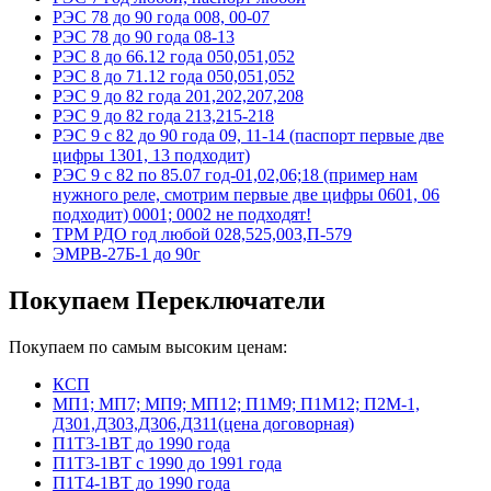
РЭС 78 до 90 года 008, 00-07
РЭС 78 до 90 года 08-13
РЭС 8 до 66.12 года 050,051,052
РЭС 8 до 71.12 года 050,051,052
РЭС 9 до 82 года 201,202,207,208
РЭС 9 до 82 года 213,215-218
РЭС 9 с 82 до 90 года 09, 11-14 (паспорт первые две
цифры 1301, 13 подходит)
РЭС 9 с 82 по 85.07 год-01,02,06;18 (пример нам
нужного реле, смотрим первые две цифры 0601, 06
подходит) 0001; 0002 не подходят!
ТРМ РДО год любой 028,525,003,П-579
ЭМРВ-27Б-1 до 90г
Покупаем Переключатели
Покупаем по самым высоким ценам:
КСП
МП1; МП7; МП9; МП12; П1М9; П1М12; П2М-1,
Д301,Д303,Д306,Д311(цена договорная)
П1Т3-1ВТ до 1990 года
П1Т3-1ВТ с 1990 до 1991 года
П1Т4-1ВТ до 1990 года