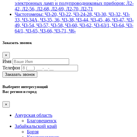
электронных ламп и полупроводниковых приборов: Л2-
42, Л2-56, Л2-68, Л2-69, Л2-70, Л2-71
Частотомеры: Ч3-20, Ч3-22, Ч3-24-28, Ч3-30, Ч3-32, Ч3-
33, Ч3-34А, Ч3-35, 36, Ч3-38, Ч3-44, Ч3-45, 46, Ч3-47, Ч3-
49, Ч3-54, Ч3-57, Ч3-58, Ч3-60, Ч3-62, Ч3-63/1, Ч3-64, Ч3-
64/1, Ч3-65, Ч3-66, Ч3-71, Ч6-
Заказать звонок
×
Имя
Телефон
Заказать звонок
Выберите интересующий
Вас регион и город
×
Амурская область
Благовещенск
Забайкальский край
Борзя