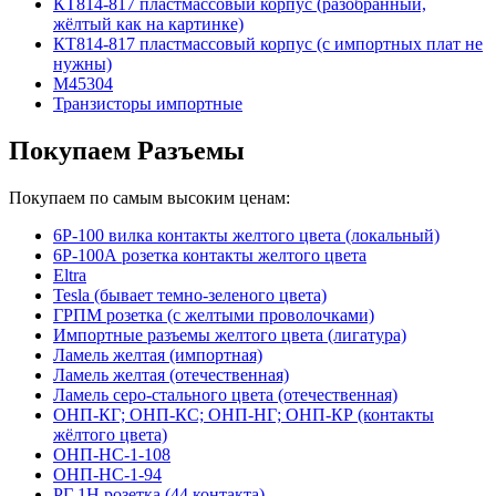
КТ814-817 пластмассовый корпус (разобранный,
жёлтый как на картинке)
КТ814-817 пластмассовый корпус (с импортных плат не
нужны)
М45304
Транзисторы импортные
Покупаем Разъемы
Покупаем по самым высоким ценам:
6Р-100 вилка контакты желтого цвета (локальный)
6Р-100А розетка контакты желтого цвета
Eltra
Tesla (бывает темно-зеленого цвета)
ГРПМ розетка (с желтыми проволочками)
Импортные разъемы желтого цвета (лигатура)
Ламель желтая (импортная)
Ламель желтая (отечественная)
Ламель серо-стального цвета (отечественная)
ОНП-КГ; ОНП-КС; ОНП-НГ; ОНП-КР (контакты
жёлтого цвета)
ОНП-НС-1-108
ОНП-НС-1-94
РГ 1Н розетка (44 контакта)