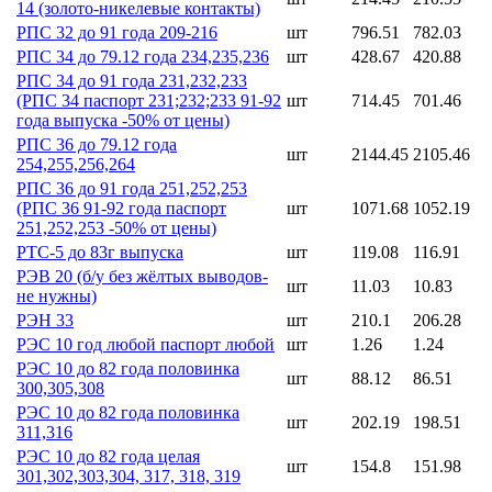
14 (золото-никелевые контакты)
РПС 32 до 91 года 209-216
шт
796.51
782.03
РПС 34 до 79.12 года 234,235,236
шт
428.67
420.88
РПС 34 до 91 года 231,232,233
(РПС 34 паспорт 231;232;233 91-92
шт
714.45
701.46
года выпуска -50% от цены)
РПС 36 до 79.12 года
шт
2144.45
2105.46
254,255,256,264
РПС 36 до 91 года 251,252,253
(РПС 36 91-92 года паспорт
шт
1071.68
1052.19
251,252,253 -50% от цены)
РТС-5 до 83г выпуска
шт
119.08
116.91
РЭВ 20 (б/у без жёлтых выводов-
шт
11.03
10.83
не нужны)
РЭН 33
шт
210.1
206.28
РЭС 10 год любой паспорт любой
шт
1.26
1.24
РЭС 10 до 82 года половинка
шт
88.12
86.51
300,305,308
РЭС 10 до 82 года половинка
шт
202.19
198.51
311,316
РЭС 10 до 82 года целая
шт
154.8
151.98
301,302,303,304, 317, 318, 319