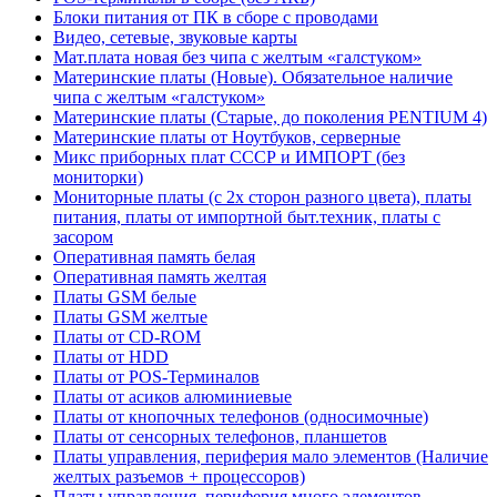
Блоки питания от ПК в сборе с проводами
Видео, сетевые, звуковые карты
Мат.плата новая без чипа с желтым «галстуком»
Материнские платы (Новые). Обязательное наличие
чипа с желтым «галстуком»
Материнские платы (Старые, до поколения PENTIUM 4)
Материнские платы от Ноутбуков, серверные
Микс приборных плат СССР и ИМПОРТ (без
мониторки)
Мониторные платы (с 2х сторон разного цвета), платы
питания, платы от импортной быт.техник, платы с
засором
Оперативная память белая
Оперативная память желтая
Платы GSM белые
Платы GSM желтые
Платы от CD-ROM
Платы от HDD
Платы от POS-Терминалов
Платы от асиков алюминиевые
Платы от кнопочных телефонов (односимочные)
Платы от сенсорных телефонов, планшетов
Платы управления, периферия мало элементов (Наличие
желтых разъемов + процессоров)
Платы управления, периферия много элементов