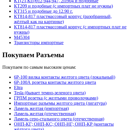
КТ(2Т,КП)912,944,947, 2П904 и подобные
КТ209 и подобные (с импортных плат не нужны)
КТ315 и подобные до 12.90 г.
КТ814-817 пластмассовый корпус (разобранный,
жёлтый как на картинке)
КТ814-817 пластмассовый корпус (с импортных плат не
нужны)
М45304
Транзисторы импортные
Покупаем Разъемы
Покупаем по самым высоким ценам:
6Р-100 вилка контакты желтого цвета (локальный)
6Р-100А розетка контакты желтого цвета
Eltra
Tesla (бывает темно-зеленого цвета)
ГРПМ розетка (с желтыми проволочками)
Импортные разъемы желтого цвета (лигатура)
Ламель желтая (импортная)
Ламель желтая (отечественная)
Ламель серо-стального цвета (отечественная)
ОНП-КГ; ОНП-КС; ОНП-НГ; ОНП-КР (контакты
жёлтого цвета)