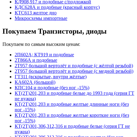
КД908,917 и подобные с/подложкой
КДС628А и подобные (красный корпус)
КТС613 желтое дно
Микросхемы импортные
Покупаем Транзисторы, диоды
Покупаем по самым высоким ценам:
2П602А; КТ919 и подобные
2Т866А и подобные
2Т957 большой вертолёт и подобные (с жёлтой резьбой)
2Т957 большой вертолёт и подобные (с медной резьбой)
ГТ311 (вскрытые, внутри жёлтые)
КА602А (большой)
КПС104 и подобные (без ног -15%)
КТ(2Т)201,203 и подобные белые до 1993 года (серия ГТ
не нужна)
КТ(2Т)201,203 и подобные желтые длинные ноги (без
ног -15%)
КТ(2Т)201,203 и подобные желтые короткие ноги (без
ног -15%)
КТ(2Т)301,306,312,316 и подобные белые (серия ГТ не
нужна)