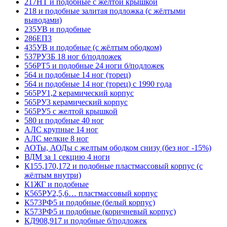
217НТ и подобные с желтой крышкой
218 и подобные залитая подложка (с жёлтыми
выводами)
235УВ и подобные
286ЕП3
435УВ и подобные (с жёлтым ободком)
537РУ3Б 18 ног б/подложек
556РТ5 и подобные 24 ноги б/подложек
564 и подобные 14 ног (торец)
564 и подобные 14 ног (торец) с 1990 года
565РУ1,2 керамический корпус
565РУ3 керамический корпус
565РУ5 с желтой крышкой
580 и подобные 40 ног
АЛС крупные 14 ног
АЛС мелкие 8 ног
АОТы, АОДы с желтым ободком снизу (без ног -15%)
ВДМ за 1 секцию 4 ноги
К155,170,172 и подобные пластмассовый корпус (с
жёлтым внутри)
К1ЖГ и подобные
К565РУ2,5,6… пластмассовый корпус
К573РФ5 и подобные (белый корпус)
К573РФ5 и подобные (коричневый корпус)
КД908,917 и подобные б/подложек