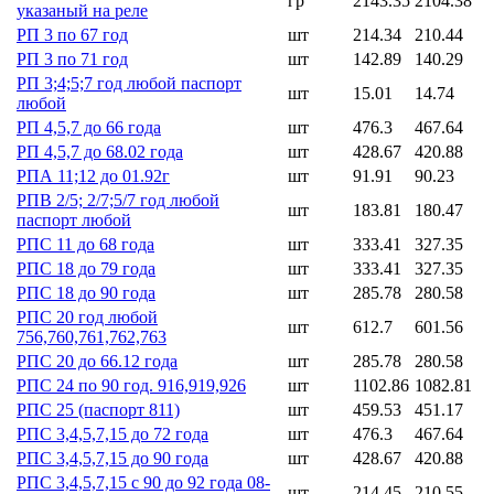
гр
2143.35
2104.38
указаный на реле
РП 3 по 67 год
шт
214.34
210.44
РП 3 по 71 год
шт
142.89
140.29
РП 3;4;5;7 год любой паспорт
шт
15.01
14.74
любой
РП 4,5,7 до 66 года
шт
476.3
467.64
РП 4,5,7 до 68.02 года
шт
428.67
420.88
РПА 11;12 до 01.92г
шт
91.91
90.23
РПВ 2/5; 2/7;5/7 год любой
шт
183.81
180.47
паспорт любой
РПС 11 до 68 года
шт
333.41
327.35
РПС 18 до 79 года
шт
333.41
327.35
РПС 18 до 90 года
шт
285.78
280.58
РПС 20 год любой
шт
612.7
601.56
756,760,761,762,763
РПС 20 до 66.12 года
шт
285.78
280.58
РПС 24 по 90 год. 916,919,926
шт
1102.86
1082.81
РПС 25 (паспорт 811)
шт
459.53
451.17
РПС 3,4,5,7,15 до 72 года
шт
476.3
467.64
РПС 3,4,5,7,15 до 90 года
шт
428.67
420.88
РПС 3,4,5,7,15 с 90 до 92 года 08-
шт
214.45
210.55