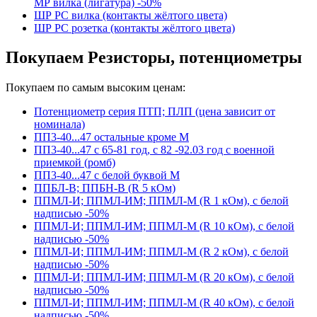
МР вилка (лигатура) -50%
ШР РС вилка (контакты жёлтого цвета)
ШР РС розетка (контакты жёлтого цвета)
Покупаем Резисторы, потенциометры
Покупаем по самым высоким ценам:
Потенциометр серия ПТП; ПЛП (цена зависит от
номинала)
ПП3-40...47 остальные кроме М
ПП3-40...47 с 65-81 год, с 82 -92.03 год с военной
приемкой (ромб)
ПП3-40...47 с белой буквой М
ППБЛ-В; ППБН-В (R 5 кОм)
ППМЛ-И; ППМЛ-ИМ; ППМЛ-М (R 1 кОм), с белой
надписью -50%
ППМЛ-И; ППМЛ-ИМ; ППМЛ-М (R 10 кОм), с белой
надписью -50%
ППМЛ-И; ППМЛ-ИМ; ППМЛ-М (R 2 кОм), с белой
надписью -50%
ППМЛ-И; ППМЛ-ИМ; ППМЛ-М (R 20 кОм), с белой
надписью -50%
ППМЛ-И; ППМЛ-ИМ; ППМЛ-М (R 40 кОм), с белой
надписью -50%