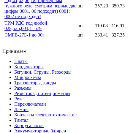
год-01,02,06;18 (пример нам
нужного реле, смотрим первые две
шт
357.23
350.73
цифры 0601, 06 подходит) 0001;
0002 не подходят!
ТРМ РДО год любой
шт
119.08
116.91
028,525,003,П-579
ЭМРВ-27Б-1 до 90г
шт
333.41
327.35
Принимаем
Платы
Конденсаторы
Бегунки, Струны, Реохорды
Микросхемы
Транзисторы, диоды
Разъемы
Резисторы, потенциометры
Реле
Переключатели
Лампы
Контакты электротехнические
Тантал
Корпуса часов
Аккумуляторные батареи