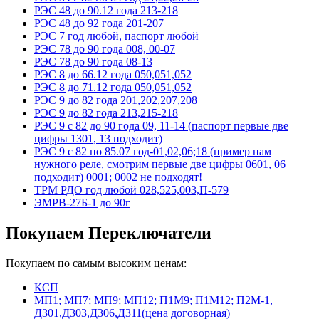
РЭС 48 до 90.12 года 213-218
РЭС 48 до 92 года 201-207
РЭС 7 год любой, паспорт любой
РЭС 78 до 90 года 008, 00-07
РЭС 78 до 90 года 08-13
РЭС 8 до 66.12 года 050,051,052
РЭС 8 до 71.12 года 050,051,052
РЭС 9 до 82 года 201,202,207,208
РЭС 9 до 82 года 213,215-218
РЭС 9 с 82 до 90 года 09, 11-14 (паспорт первые две
цифры 1301, 13 подходит)
РЭС 9 с 82 по 85.07 год-01,02,06;18 (пример нам
нужного реле, смотрим первые две цифры 0601, 06
подходит) 0001; 0002 не подходят!
ТРМ РДО год любой 028,525,003,П-579
ЭМРВ-27Б-1 до 90г
Покупаем Переключатели
Покупаем по самым высоким ценам:
КСП
МП1; МП7; МП9; МП12; П1М9; П1М12; П2М-1,
Д301,Д303,Д306,Д311(цена договорная)