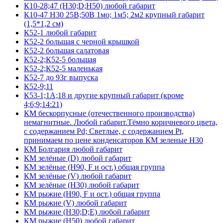
К10-28;47 (Н30;D;Н50) любой габарит
К10-47 Н30 25В;50В 1мо; 1м5; 2м2 крупный габарит
(1,5*1,2 см)
К52-1 любой габарит
К52-2 большая с черной крышкой
К52-2 большая салатовая
К52-2;К52-5 большая
К52-2;К52-5 маленькая
К52-7 до 93г выпуска
К52-9;11
К53-1;1А;18 и другие крупный габарит (кроме
4;6;9;14:21)
КМ бескорпусные (отечественного производства)
немагнитные. Любой габарит.Тёмно коричневого цвета,
с содержанием Pd; Светлые, с содержанием Pt,
принимаем по цене конденсаторов КМ зеленые Н30
КМ Болгария любой габарит
КМ зелёные (D) любой габарит
КМ зелёные (H90, F и ост.) общая группа
КМ зелёные (V) любой габарит
КМ зелёные (Н30) любой габарит
КМ рыжие (H90, F и ост.) общая группа
КМ рыжие (V) любой габарит
КМ рыжие (Н30;D;E) любой габарит
КМ рыжие (Н50) любой габарит