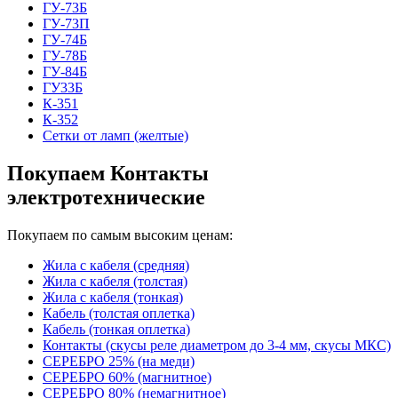
ГУ-73Б
ГУ-73П
ГУ-74Б
ГУ-78Б
ГУ-84Б
ГУ33Б
К-351
К-352
Сетки от ламп (желтые)
Покупаем Контакты
электротехнические
Покупаем по самым высоким ценам:
Жила с кабеля (средняя)
Жила с кабеля (толстая)
Жила с кабеля (тонкая)
Кабель (толстая оплетка)
Кабель (тонкая оплетка)
Контакты (скусы реле диаметром до 3-4 мм, скусы МКС)
СЕРЕБРО 25% (на меди)
СЕРЕБРО 60% (магнитное)
СЕРЕБРО 80% (немагнитное)