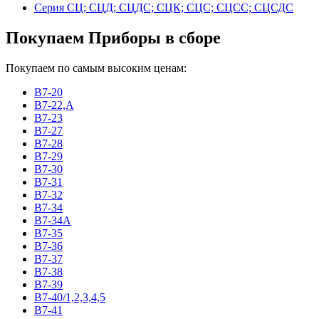
Серия СЦ; СЦД; СЦДС; СЦК; СЦС; СЦСС; СЦСДС
Покупаем Приборы в сборе
Покупаем по самым высоким ценам:
В7-20
В7-22,А
В7-23
В7-27
В7-28
В7-29
В7-30
В7-31
В7-32
В7-34
В7-34А
В7-35
В7-36
В7-37
В7-38
В7-39
В7-40/1,2,3,4,5
В7-41