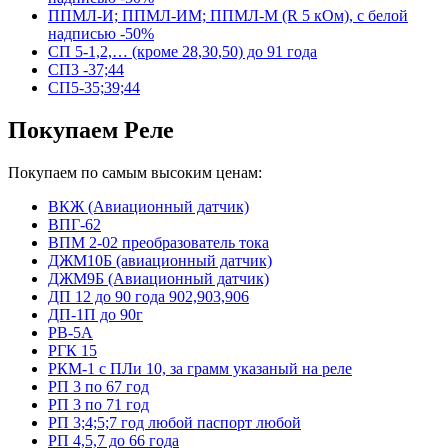
ППМЛ-И; ППМЛ-ИМ; ППМЛ-М (R 5 кОм), с белой
надписью -50%
СП 5-1,2,… (кроме 28,30,50) до 91 года
СП3 -37;44
СП5-35;39;44
Покупаем Реле
Покупаем по самым высоким ценам:
ВКЖ (Авиационный датчик)
ВПГ-62
ВПМ 2-02 преобразователь тока
ДЖМ10Б (авиационный датчик)
ДЖМ9Б (Авиационный датчик)
ДП 12 до 90 года 902,903,906
ДП-1П до 90г
РВ-5А
РГК 15
РКМ-1 с ПЛи 10, за грамм указаный на реле
РП 3 по 67 год
РП 3 по 71 год
РП 3;4;5;7 год любой паспорт любой
РП 4,5,7 до 66 года