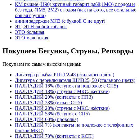
КМ рыжие (Н90) крупный габарит (м68;1МО) с годом и
без года, (1М5, 2М2) с годом (как на фото, все остальные
общая группа)
линия задержки МЛЗ (с буквой С не идут)
ЭТ; ЭТН любой габарит
ЭТО большая
ЭТО маленькая
Покупаем Бегунки, Струны, Реохорды
Покупаем по самым высоким ценам:
Лигатура разъёма РППГ2-48 (стального цвета)
Лигатура с переключателя ШИВ25, 50 (стального цвета)
ПАЛЛАДИЙ 16% (бегунок на подложке с СП5)
ПАЛЛАДИЙ 18% (струны с МКС, жёсткие)
ПАЛЛАДИЙ 20% (контакты с ПП3)
ПАЛЛАДИЙ 28% (игла с СП5)
ПАЛЛАДИЙ 28% (струны с МКС, жёсткие)
ПАЛЛАДИЙ 58% (бегунок с СП5)
ПАЛЛАДИЙ 60% (проволка)
ПАЛЛАДИЙ 7% (контакты на подложке с телефонных
блоков МКС)
ПАЛЛАДИЙ 78% (контакты с КСП)