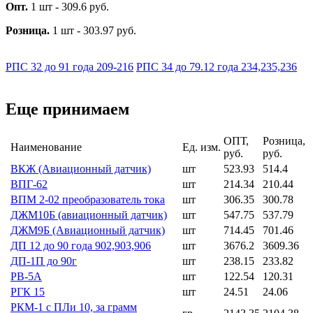
Опт.
1 шт - 309.6 руб.
Розница.
1 шт - 303.97 руб.
РПС 32 до 91 года 209-216
РПС 34 до 79.12 года 234,235,236
Еще принимаем
ОПТ,
Розница,
Наименование
Ед. изм.
руб.
руб.
ВКЖ (Авиационный датчик)
шт
523.93
514.4
ВПГ-62
шт
214.34
210.44
ВПМ 2-02 преобразователь тока
шт
306.35
300.78
ДЖМ10Б (авиационный датчик)
шт
547.75
537.79
ДЖМ9Б (Авиационный датчик)
шт
714.45
701.46
ДП 12 до 90 года 902,903,906
шт
3676.2
3609.36
ДП-1П до 90г
шт
238.15
233.82
РВ-5А
шт
122.54
120.31
РГК 15
шт
24.51
24.06
РКМ-1 с ПЛи 10, за грамм