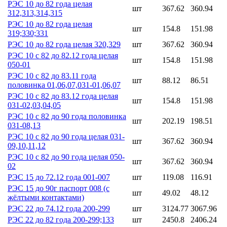
РЭС 10 до 82 года целая
шт
367.62
360.94
312,313,314,315
РЭС 10 до 82 года целая
шт
154.8
151.98
319;330;331
РЭС 10 до 82 года целая 320,329
шт
367.62
360.94
РЭС 10 с 82 до 82.12 года целая
шт
154.8
151.98
050-01
РЭС 10 с 82 до 83.11 года
шт
88.12
86.51
половинка 01,06,07,031-01,06,07
РЭС 10 с 82 до 83.12 года целая
шт
154.8
151.98
031-02,03,04,05
РЭС 10 с 82 до 90 года половинка
шт
202.19
198.51
031-08,13
РЭС 10 с 82 до 90 года целая 031-
шт
367.62
360.94
09,10,11,12
РЭС 10 с 82 до 90 года целая 050-
шт
367.62
360.94
02
РЭС 15 до 72.12 года 001-007
шт
119.08
116.91
РЭС 15 до 90г паспорт 008 (с
шт
49.02
48.12
жёлтыми контактами)
РЭС 22 до 74.12 года 200-299
шт
3124.77
3067.96
РЭС 22 до 82 года 200-299;133
шт
2450.8
2406.24