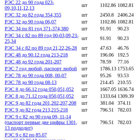
РЭС 22 до 90 года 023-
шт
1102.86
1082.81
09,10,11,12,13
РЭС 32 до 82 года 354,355
шт
2450.8
2406.24
РЭС 32 до 90 года 06,07
шт
1102.86
1082.81
РЭС 34 по 81 год 371-374,380
шт
91.91
90.23
РЭС 34 с 82 по 89 год 00-03,09,23-
шт
91.91
90.23
25,34
РЭС 34 с 82 по 89 год 21,22,26-28
шт
47.63
46.76
РЭС 48 до 90.12 года 213-218
шт
196.06
192.5
РЭС 48 до 92 года 201-207
шт
78.59
77.16
РЭС 7 год любой, паспорт любой
шт
1786.13
1753.65
РЭС 78 до 90 года 008, 00-07
шт
95.26
93.53
РЭС 78 до 90 года 08-13
шт
214.45
210.55
РЭС 8 до 66.12 года 050,051,052
шт
1667.05
1636.74
РЭС 8 до 71.12 года 050,051,052
шт
1333.64
1309.39
РЭС 9 до 82 года 201,202,207,208
шт
381.04
374.11
РЭС 9 до 82 года 213,215-218
шт
796.51
782.03
РЭС 9 с 82 до 90 года 09, 11-14
(паспорт первые две цифры 1301,
шт
796.51
782.03
13 подходит)
РЭС 9 с 82 по 85.07