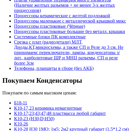
(Наличие желтых разъемов + не менее 3-х желтых
процессоров)
Процессоры керамические с желтой подложкой
Процессоры маленькие с металлической крышкой микс
Процессоры пластиковые (Чёрные)
Процессоры пластиковые большие без металл. крышки
Системные блоки ПК комплектные
Срезка с плат (радиодетали) МЛТ,
Диоды,КТ,микросхемы, а также СП и Реле до 3 см. Не
принимаем: переключатели, лампы, конденсаторы э/
лит., карболитовые ШР и МНЦ разъемы, СП и реле
более 3см
Телефоны, планшеты в сборе (без АКБ)
Покупаем Конденсаторы
Покупаем по самым высоким ценам:
Б18-11
К10-17,23 керамика немагнитные
К10-17;23;43;47;48 пластмасса любой габарит
К10-23 (Н30;D;Н50)
К10-26
К10-28 Н30 1МО; 1м5; 2м2 крупный габарит (1,5*1,2 см)