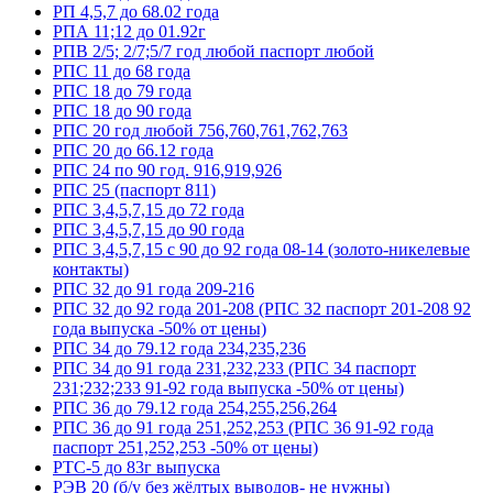
РП 4,5,7 до 68.02 года
РПА 11;12 до 01.92г
РПВ 2/5; 2/7;5/7 год любой паспорт любой
РПС 11 до 68 года
РПС 18 до 79 года
РПС 18 до 90 года
РПС 20 год любой 756,760,761,762,763
РПС 20 до 66.12 года
РПС 24 по 90 год. 916,919,926
РПС 25 (паспорт 811)
РПС 3,4,5,7,15 до 72 года
РПС 3,4,5,7,15 до 90 года
РПС 3,4,5,7,15 с 90 до 92 года 08-14 (золото-никелевые
контакты)
РПС 32 до 91 года 209-216
РПС 32 до 92 года 201-208 (РПС 32 паспорт 201-208 92
года выпуска -50% от цены)
РПС 34 до 79.12 года 234,235,236
РПС 34 до 91 года 231,232,233 (РПС 34 паспорт
231;232;233 91-92 года выпуска -50% от цены)
РПС 36 до 79.12 года 254,255,256,264
РПС 36 до 91 года 251,252,253 (РПС 36 91-92 года
паспорт 251,252,253 -50% от цены)
РТС-5 до 83г выпуска
РЭВ 20 (б/у без жёлтых выводов- не нужны)