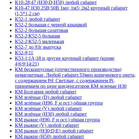
К10-28;47 (Н30;D;Н50) любой габарит
К10-47 Н30 25В;50В 1мо; 1м5; 2м2 крупный габарит
(1,5*1,2 см)
К52-1 любой габарит
К52-2 большая с черной крышкой
К52-2 большая салатовая
К52-2;К52-5 большая
К52-2;К52-5 маленькая
К52-7 до 93г выпуска
К52-9;11
К53-1;1А;18 и другие крупный габарит (кроме
4;6;9;14:21)
КМ бескорпусные (отечественного производства)
немагнитные. Любой габарит.Тёмно коричневого цвета,
с содержанием Pd; Светлые, с содержанием Pt,
принимаем по цене конденсаторов КМ зеленые Н30
КМ Болгария любой габарит
КМ зелёные (D) любой габарит
КМ зелёные (H90, F и ост.) общая группа
КМ зелёные (V) любой габарит
КМ зелёные (Н30) любой габарит
КМ рыжие (H90, F и ост.) общая группа
КМ рыжие (V) любой габарит
КМ рыжие (Н30;D;E) любой габарит
КМ рыжие (Н50) любой габарит