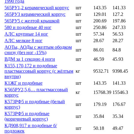
1990 года
565РУ1,2 керамический корпус
шт
143.35
141.33
565РУ3 керамический корпус
шт
129.01
127.2
565РУ5 с желтой крышкой
шт
200.69
197.86
580 и подобные 40 ног
шт
250.86
247.33
АЛС крупные 14 ног
шт
57.34
56.53
АЛС мелкие 8 ног
шт
28.67
28.27
АОТы, АОДы с желтым ободком
шт
86.01
84.8
снизу (без ног -15%)
ВДМ за 1 секцию 4 ноги
шт
46.59
45.93
К155,170,172 и подобные
пластмассовый корпус (с жёлтым
кг
9532.71
9398.45
внутри)
К1ЖГ и подобные
шт
143.35
141.33
К565РУ2,5,6… пластмассовый
кг
15768.39
15546.3
корпус
К573РФ5 и подобные (белый
шт
179.19
176.67
корпус)
К573РФ5 и подобные
шт
35.84
35.34
(коричневый корпус)
КД908,917 и подобные б/
шт
50.18
49.47
подложек