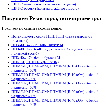
ШР РС вилка (контакты жёлтого цвета)
ШР РС розетка (контакты жёлтого цвета)
Покупаем Резисторы, потенциометры
Покупаем по самым высоким ценам:
Потенциометр серия ПТП; ПЛП (цена зависит от
номинала)
ПП3-40...47 остальные кроме М
ПП3-40...47 с 65-81 год, с 82 -92.03 год с военной
приемкой (ромб)
ПП3-40...47 с белой буквой М
ППБЛ-В; ППБН-В (R 5 кОм)
ППМЛ-И; ППМЛ-ИМ; ППМЛ-М (R 1 кОм), с белой
надписью -50%
ППМЛ-И; ППМЛ-ИМ; ППМЛ-М (R 10 кОм), с белой
надписью -50%
ППМЛ-И; ППМЛ-ИМ; ППМЛ-М (R 2 кОм), с белой
надписью -50%
ППМЛ-И; ППМЛ-ИМ; ППМЛ-М (R 20 кОм), с белой
надписью -50%
ППМЛ-И; ППМЛ-ИМ; ППМЛ-М (R 40 кОм), с белой
надписью -50%