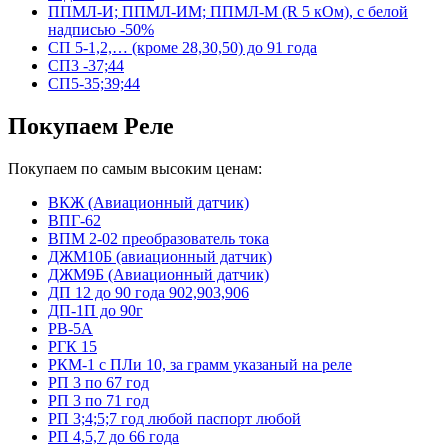
ППМЛ-И; ППМЛ-ИМ; ППМЛ-М (R 5 кОм), с белой
надписью -50%
СП 5-1,2,… (кроме 28,30,50) до 91 года
СП3 -37;44
СП5-35;39;44
Покупаем Реле
Покупаем по самым высоким ценам:
ВКЖ (Авиационный датчик)
ВПГ-62
ВПМ 2-02 преобразователь тока
ДЖМ10Б (авиационный датчик)
ДЖМ9Б (Авиационный датчик)
ДП 12 до 90 года 902,903,906
ДП-1П до 90г
РВ-5А
РГК 15
РКМ-1 с ПЛи 10, за грамм указаный на реле
РП 3 по 67 год
РП 3 по 71 год
РП 3;4;5;7 год любой паспорт любой
РП 4,5,7 до 66 года