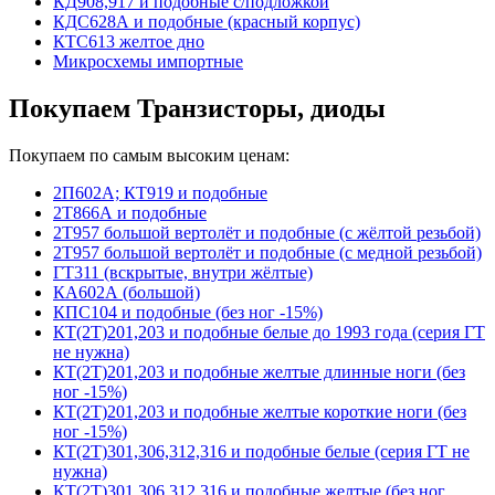
КД908,917 и подобные с/подложкой
КДС628А и подобные (красный корпус)
КТС613 желтое дно
Микросхемы импортные
Покупаем Транзисторы, диоды
Покупаем по самым высоким ценам:
2П602А; КТ919 и подобные
2Т866А и подобные
2Т957 большой вертолёт и подобные (с жёлтой резьбой)
2Т957 большой вертолёт и подобные (с медной резьбой)
ГТ311 (вскрытые, внутри жёлтые)
КА602А (большой)
КПС104 и подобные (без ног -15%)
КТ(2Т)201,203 и подобные белые до 1993 года (серия ГТ
не нужна)
КТ(2Т)201,203 и подобные желтые длинные ноги (без
ног -15%)
КТ(2Т)201,203 и подобные желтые короткие ноги (без
ног -15%)
КТ(2Т)301,306,312,316 и подобные белые (серия ГТ не
нужна)
КТ(2Т)301,306,312,316 и подобные желтые (без ног