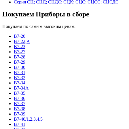
Серия СЦ; СЦД; СЦДС; СЦК; СЦС; СЦСС; СЦСДС
Покупаем Приборы в сборе
Покупаем по самым высоким ценам:
В7-20
В7-22,А
В7-23
В7-27
В7-28
В7-29
В7-30
В7-31
В7-32
В7-34
В7-34А
В7-35
В7-36
В7-37
В7-38
В7-39
В7-40/1,2,3,4,5
В7-41