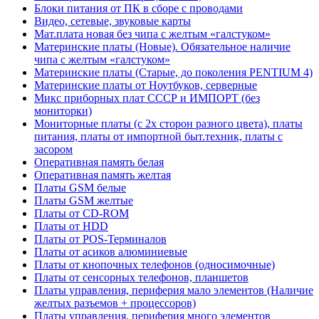
Блоки питания от ПК в сборе с проводами
Видео, сетевые, звуковые карты
Мат.плата новая без чипа с желтым «галстуком»
Материнские платы (Новые). Обязательное наличие
чипа с желтым «галстуком»
Материнские платы (Старые, до поколения PENTIUM 4)
Материнские платы от Ноутбуков, серверные
Микс приборных плат СССР и ИМПОРТ (без
мониторки)
Мониторные платы (с 2х сторон разного цвета), платы
питания, платы от импортной быт.техник, платы с
засором
Оперативная память белая
Оперативная память желтая
Платы GSM белые
Платы GSM желтые
Платы от CD-ROM
Платы от HDD
Платы от POS-Терминалов
Платы от асиков алюминиевые
Платы от кнопочных телефонов (односимочные)
Платы от сенсорных телефонов, планшетов
Платы управления, периферия мало элементов (Наличие
желтых разъемов + процессоров)
Платы управления, периферия много элементов