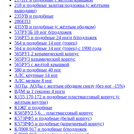
218 и подобные залитая подложка (с жёлтыми
выводами)
235УВ и подобные
286ЕП3
435УВ и подобные (с жёлтым ободком)
537РУ3Б 18 ног б/подложек
556РТ5 и подобные 24 ноги б/подложек
564 и подобные 14 ног (торец)
564 и подобные 14 ног (торец) с 1990 года
565РУ1,2 керамический корпус
565РУ3 керамический корпус
565РУ5 с желтой крышкой
580 и подобные 40 ног
АЛС крупные 14 ног
АЛС мелкие 8 ног
АОТы, АОДы с желтым ободком снизу (без ног -15%)
ВДМ за 1 секцию 4 ноги
К155,170,172 и подобные пластмассовый корпус (с
жёлтым внутри)
К1ЖГ и подобные
К565РУ2,5,6… пластмассовый корпус
К573РФ5 и подобные (белый корпус)
К573РФ5 и подобные (коричневый корпус)
КД908,917 и подобные б/подложек