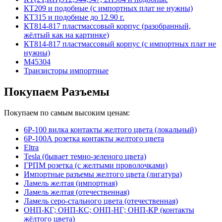
КТ209 и подобные (с импортных плат не нужны)
КТ315 и подобные до 12.90 г.
КТ814-817 пластмассовый корпус (разобранный,
жёлтый как на картинке)
КТ814-817 пластмассовый корпус (с импортных плат не
нужны)
М45304
Транзисторы импортные
Покупаем Разъемы
Покупаем по самым высоким ценам:
6Р-100 вилка контакты желтого цвета (локальный)
6Р-100А розетка контакты желтого цвета
Eltra
Tesla (бывает темно-зеленого цвета)
ГРПМ розетка (с желтыми проволочками)
Импортные разъемы желтого цвета (лигатура)
Ламель желтая (импортная)
Ламель желтая (отечественная)
Ламель серо-стального цвета (отечественная)
ОНП-КГ; ОНП-КС; ОНП-НГ; ОНП-КР (контакты
жёлтого цвета)