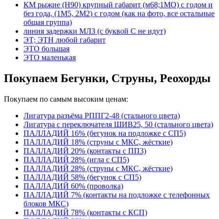
КМ рыжие (Н90) крупный габарит (м68;1МО) с годом и
без года, (1М5, 2М2) с годом (как на фото, все остальные
общая группа)
линия задержки МЛЗ (с буквой С не идут)
ЭТ; ЭТН любой габарит
ЭТО большая
ЭТО маленькая
Покупаем Бегунки, Струны, Реохорды
Покупаем по самым высоким ценам:
Лигатура разъёма РППГ2-48 (стального цвета)
Лигатура с переключателя ШИВ25, 50 (стального цвета)
ПАЛЛАДИЙ 16% (бегунок на подложке с СП5)
ПАЛЛАДИЙ 18% (струны с МКС, жёсткие)
ПАЛЛАДИЙ 20% (контакты с ПП3)
ПАЛЛАДИЙ 28% (игла с СП5)
ПАЛЛАДИЙ 28% (струны с МКС, жёсткие)
ПАЛЛАДИЙ 58% (бегунок с СП5)
ПАЛЛАДИЙ 60% (проволка)
ПАЛЛАДИЙ 7% (контакты на подложке с телефонных
блоков МКС)
ПАЛЛАДИЙ 78% (контакты с КСП)