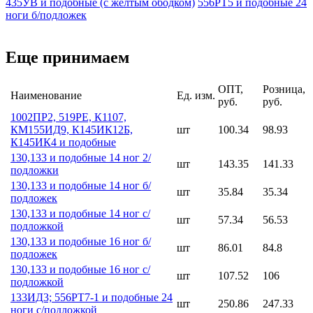
435УВ и подобные (с жёлтым ободком)
556РТ5 и подобные 24
ноги б/подложек
Еще принимаем
ОПТ,
Розница,
Наименование
Ед. изм.
руб.
руб.
1002ПР2, 519РЕ, К1107,
КМ155ИД9, К145ИК12Б,
шт
100.34
98.93
К145ИК4 и подобные
130,133 и подобные 14 ног 2/
шт
143.35
141.33
подложки
130,133 и подобные 14 ног б/
шт
35.84
35.34
подложек
130,133 и подобные 14 ног с/
шт
57.34
56.53
подложкой
130,133 и подобные 16 ног б/
шт
86.01
84.8
подложек
130,133 и подобные 16 ног с/
шт
107.52
106
подложкой
133ИД3; 556РТ7-1 и подобные 24
шт
250.86
247.33
ноги с/подложкой