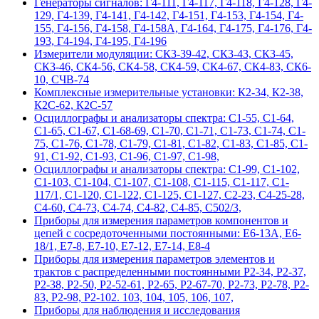
Гeнepaтopы cигнaлoв: Г4-111, Г4-117, Г4-118, Г4-128, Г4-
129, Г4-139, Г4-141, Г4-142, Г4-151, Г4-153, Г4-154, Г4-
155, Г4-156, Г4-158, Г4-158А, Г4-164, Г4-175, Г4-176, Г4-
193, Г4-194, Г4-195, Г4-196
Измерители модуляции: СК3-39-42, СК3-43, СК3-45,
СК3-46, СК4-56, СК4-58, СК4-59, СК4-67, СК4-83, СК6-
10, СЧВ-74
Комплексные измерительные установки: К2-34, К2-38,
К2С-62, К2С-57
Осциллографы и анализаторы спектра: С1-55, С1-64,
С1-65, С1-67, С1-68-69, С1-70, С1-71, С1-73, С1-74, С1-
75, С1-76, С1-78, С1-79, С1-81, С1-82, С1-83, С1-85, С1-
91, С1-92, С1-93, С1-96, С1-97, С1-98,
Осциллографы и анализаторы спектра: С1-99, С1-102,
С1-103, С1-104, С1-107, С1-108, С1-115, С1-117, С1-
117/1, С1-120, С1-122, С1-125, С1-127, С2-23, С4-25-28,
С4-60, С4-73, С4-74, С4-82, С4-85, С502/3,
Приборы для измерения параметров компонентов и
цепей с сосредоточенными постоянными: Е6-13А, Е6-
18/1, Е7-8, Е7-10, Е7-12, Е7-14, Е8-4
Приборы для измерения параметров элементов и
трактов с распределенными постоянными Р2-34, Р2-37,
Р2-38, Р2-50, Р2-52-61, Р2-65, Р2-67-70, Р2-73, Р2-78, Р2-
83, Р2-98, Р2-102. 103, 104, 105, 106, 107,
Приборы для наблюдения и исследования