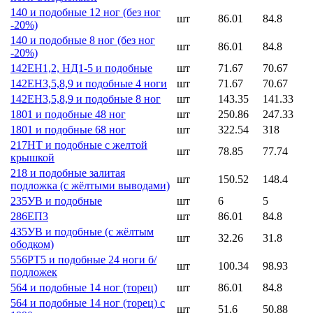
140 и подобные 12 ног (без ног
шт
86.01
84.8
-20%)
140 и подобные 8 ног (без ног
шт
86.01
84.8
-20%)
142ЕН1,2, НД1-5 и подобные
шт
71.67
70.67
142ЕН3,5,8,9 и подобные 4 ноги
шт
71.67
70.67
142ЕН3,5,8,9 и подобные 8 ног
шт
143.35
141.33
1801 и подобные 48 ног
шт
250.86
247.33
1801 и подобные 68 ног
шт
322.54
318
217НТ и подобные с желтой
шт
78.85
77.74
крышкой
218 и подобные залитая
шт
150.52
148.4
подложка (с жёлтыми выводами)
235УВ и подобные
шт
6
5
286ЕП3
шт
86.01
84.8
435УВ и подобные (с жёлтым
шт
32.26
31.8
ободком)
556РТ5 и подобные 24 ноги б/
шт
100.34
98.93
подложек
564 и подобные 14 ног (торец)
шт
86.01
84.8
564 и подобные 14 ног (торец) с
шт
51.6
50.88