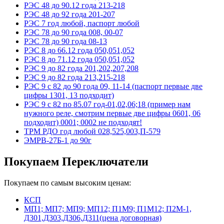
РЭС 48 до 90.12 года 213-218
РЭС 48 до 92 года 201-207
РЭС 7 год любой, паспорт любой
РЭС 78 до 90 года 008, 00-07
РЭС 78 до 90 года 08-13
РЭС 8 до 66.12 года 050,051,052
РЭС 8 до 71.12 года 050,051,052
РЭС 9 до 82 года 201,202,207,208
РЭС 9 до 82 года 213,215-218
РЭС 9 с 82 до 90 года 09, 11-14 (паспорт первые две
цифры 1301, 13 подходит)
РЭС 9 с 82 по 85.07 год-01,02,06;18 (пример нам
нужного реле, смотрим первые две цифры 0601, 06
подходит) 0001; 0002 не подходят!
ТРМ РДО год любой 028,525,003,П-579
ЭМРВ-27Б-1 до 90г
Покупаем Переключатели
Покупаем по самым высоким ценам:
КСП
МП1; МП7; МП9; МП12; П1М9; П1М12; П2М-1,
Д301,Д303,Д306,Д311(цена договорная)