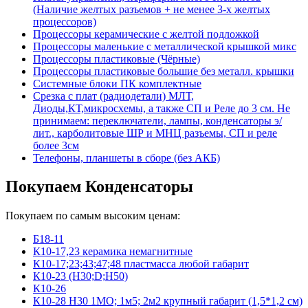
(Наличие желтых разъемов + не менее 3-х желтых
процессоров)
Процессоры керамические с желтой подложкой
Процессоры маленькие с металлической крышкой микс
Процессоры пластиковые (Чёрные)
Процессоры пластиковые большие без металл. крышки
Системные блоки ПК комплектные
Срезка с плат (радиодетали) МЛТ,
Диоды,КТ,микросхемы, а также СП и Реле до 3 см. Не
принимаем: переключатели, лампы, конденсаторы э/
лит., карболитовые ШР и МНЦ разъемы, СП и реле
более 3см
Телефоны, планшеты в сборе (без АКБ)
Покупаем Конденсаторы
Покупаем по самым высоким ценам:
Б18-11
К10-17,23 керамика немагнитные
К10-17;23;43;47;48 пластмасса любой габарит
К10-23 (Н30;D;Н50)
К10-26
К10-28 Н30 1МО; 1м5; 2м2 крупный габарит (1,5*1,2 см)