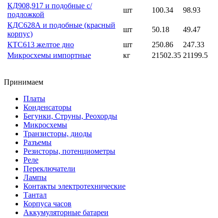
КД908,917 и подобные с/
шт
100.34
98.93
подложкой
КДС628А и подобные (красный
шт
50.18
49.47
корпус)
КТС613 желтое дно
шт
250.86
247.33
Микросхемы импортные
кг
21502.35
21199.5
Принимаем
Платы
Конденсаторы
Бегунки, Струны, Реохорды
Микросхемы
Транзисторы, диоды
Разъемы
Резисторы, потенциометры
Реле
Переключатели
Лампы
Контакты электротехнические
Тантал
Корпуса часов
Аккумуляторные батареи