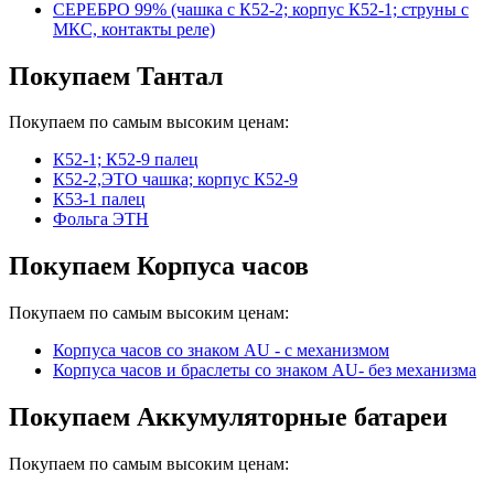
СЕРЕБРО 99% (чашка с К52-2; корпус К52-1; струны с
МКС, контакты реле)
Покупаем Тантал
Покупаем по самым высоким ценам:
К52-1; К52-9 палец
К52-2,ЭТО чашка; корпус К52-9
К53-1 палец
Фольга ЭТН
Покупаем Корпуса часов
Покупаем по самым высоким ценам:
Корпуса часов cо знаком AU - с механизмом
Корпуса часов и браслеты со знаком AU- без механизма
Покупаем Аккумуляторные батареи
Покупаем по самым высоким ценам: