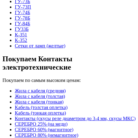
ГУ-73Б
ГУ-73П
ГУ-74Б
ГУ-78Б
ГУ-84Б
ГУ33Б
К-351
К-352
Сетки от ламп (желтые)
Покупаем Контакты
электротехнические
Покупаем по самым высоким ценам:
Жила с кабеля (средняя)
Жила с кабеля (толстая)
Жила с кабеля (тонкая)
Кабель (толстая оплетка)
Кабель (тонкая оплетка)
Контакты (скусы реле диаметром до 3-4 мм, скусы МКС)
СЕРЕБРО 25% (на меди)
СЕРЕБРО 60% (магнитное)
СЕРЕБРО 80% (немагнитное)