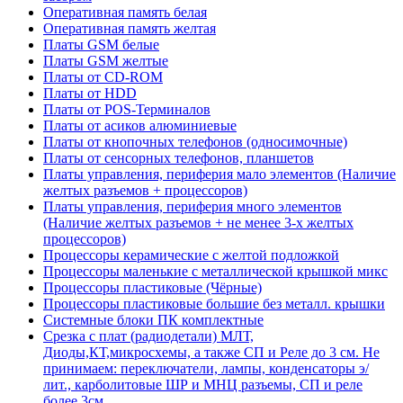
Оперативная память белая
Оперативная память желтая
Платы GSM белые
Платы GSM желтые
Платы от CD-ROM
Платы от HDD
Платы от POS-Терминалов
Платы от асиков алюминиевые
Платы от кнопочных телефонов (односимочные)
Платы от сенсорных телефонов, планшетов
Платы управления, периферия мало элементов (Наличие
желтых разъемов + процессоров)
Платы управления, периферия много элементов
(Наличие желтых разъемов + не менее 3-х желтых
процессоров)
Процессоры керамические с желтой подложкой
Процессоры маленькие с металлической крышкой микс
Процессоры пластиковые (Чёрные)
Процессоры пластиковые большие без металл. крышки
Системные блоки ПК комплектные
Срезка с плат (радиодетали) МЛТ,
Диоды,КТ,микросхемы, а также СП и Реле до 3 см. Не
принимаем: переключатели, лампы, конденсаторы э/
лит., карболитовые ШР и МНЦ разъемы, СП и реле
более 3см