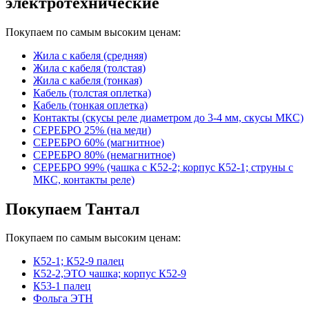
электротехнические
Покупаем по самым высоким ценам:
Жила с кабеля (средняя)
Жила с кабеля (толстая)
Жила с кабеля (тонкая)
Кабель (толстая оплетка)
Кабель (тонкая оплетка)
Контакты (скусы реле диаметром до 3-4 мм, скусы МКС)
СЕРЕБРО 25% (на меди)
СЕРЕБРО 60% (магнитное)
СЕРЕБРО 80% (немагнитное)
СЕРЕБРО 99% (чашка с К52-2; корпус К52-1; струны с
МКС, контакты реле)
Покупаем Тантал
Покупаем по самым высоким ценам:
К52-1; К52-9 палец
К52-2,ЭТО чашка; корпус К52-9
К53-1 палец
Фольга ЭТН