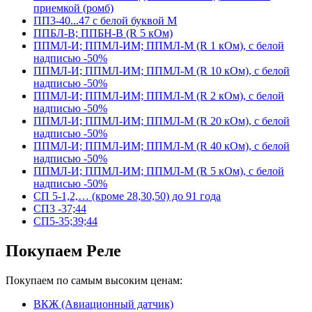
приемкой (ромб)
ПП3-40...47 с белой буквой М
ППБЛ-В; ППБН-В (R 5 кОм)
ППМЛ-И; ППМЛ-ИМ; ППМЛ-М (R 1 кОм), с белой
надписью -50%
ППМЛ-И; ППМЛ-ИМ; ППМЛ-М (R 10 кОм), с белой
надписью -50%
ППМЛ-И; ППМЛ-ИМ; ППМЛ-М (R 2 кОм), с белой
надписью -50%
ППМЛ-И; ППМЛ-ИМ; ППМЛ-М (R 20 кОм), с белой
надписью -50%
ППМЛ-И; ППМЛ-ИМ; ППМЛ-М (R 40 кОм), с белой
надписью -50%
ППМЛ-И; ППМЛ-ИМ; ППМЛ-М (R 5 кОм), с белой
надписью -50%
СП 5-1,2,… (кроме 28,30,50) до 91 года
СП3 -37;44
СП5-35;39;44
Покупаем Реле
Покупаем по самым высоким ценам:
ВКЖ (Авиационный датчик)