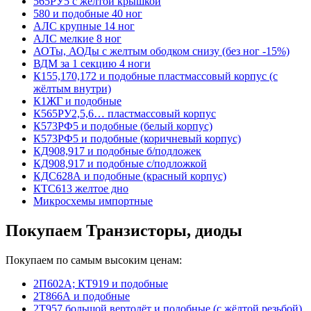
565РУ5 с желтой крышкой
580 и подобные 40 ног
АЛС крупные 14 ног
АЛС мелкие 8 ног
АОТы, АОДы с желтым ободком снизу (без ног -15%)
ВДМ за 1 секцию 4 ноги
К155,170,172 и подобные пластмассовый корпус (с
жёлтым внутри)
К1ЖГ и подобные
К565РУ2,5,6… пластмассовый корпус
К573РФ5 и подобные (белый корпус)
К573РФ5 и подобные (коричневый корпус)
КД908,917 и подобные б/подложек
КД908,917 и подобные с/подложкой
КДС628А и подобные (красный корпус)
КТС613 желтое дно
Микросхемы импортные
Покупаем Транзисторы, диоды
Покупаем по самым высоким ценам:
2П602А; КТ919 и подобные
2Т866А и подобные
2Т957 большой вертолёт и подобные (с жёлтой резьбой)