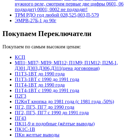
нужного реле, смотрим первые две цифры 0601, 06
подходит) 0001; 0002 не подходят!
ТРМ РДО год любой 028,525,003,П-579
ЭМРВ-27Б-1 до 90г
Покупаем Переключатели
Покупаем по самым высоким ценам:
КСП
МП1; МП7; МП9; МП12; П1М9; П1М12; П2М-1,
Д301,Д303,Д306,Д311(цена договорная)
П1Т3-1ВТ до 1990 года
П1Т3-1ВТ с 1990 до 1991 года
П1Т4-1ВТ до 1990 года
П1Т4-1ВТ с 1990 до 1991 года
П2Г3
П2КнТ кнопка до 1981 года (с 1981 года -50%)
ПГ2, ПГ5, ПГ7 до 1990 года
ПГ2, ПГ5, ПГ7 с 1990 до 1991 года
ПГ43
ПК11-9 и подобные (жёлтые выводы)
ПК1С-1В
ПКн желтые выводы