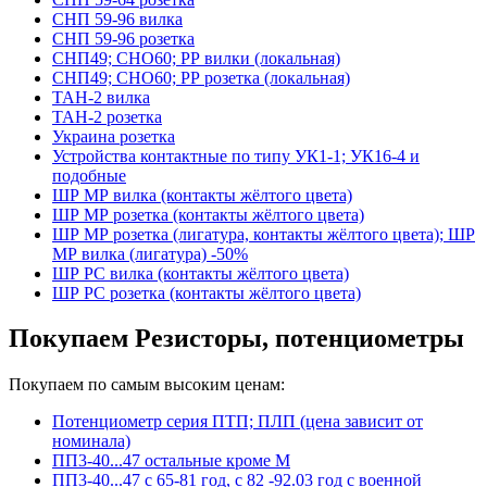
СНП 59-96 вилка
СНП 59-96 розетка
СНП49; СНО60; РР вилки (локальная)
СНП49; СНО60; РР розетка (локальная)
ТАН-2 вилка
ТАН-2 розетка
Украина розетка
Устройства контактные по типу УК1-1; УК16-4 и
подобные
ШР МР вилка (контакты жёлтого цвета)
ШР МР розетка (контакты жёлтого цвета)
ШР МР розетка (лигатура, контакты жёлтого цвета); ШР
МР вилка (лигатура) -50%
ШР РС вилка (контакты жёлтого цвета)
ШР РС розетка (контакты жёлтого цвета)
Покупаем Резисторы, потенциометры
Покупаем по самым высоким ценам:
Потенциометр серия ПТП; ПЛП (цена зависит от
номинала)
ПП3-40...47 остальные кроме М
ПП3-40...47 с 65-81 год, с 82 -92.03 год с военной