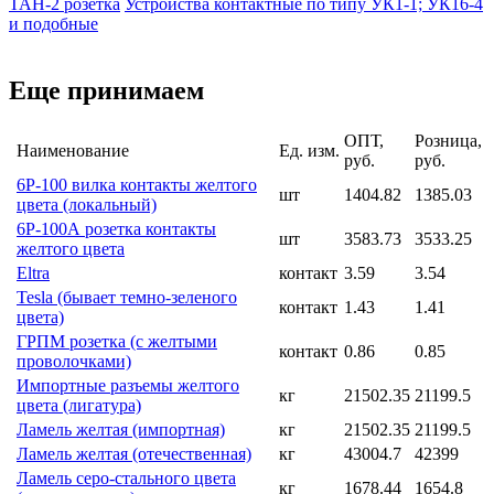
ТАН-2 розетка
Устройства контактные по типу УК1-1; УК16-4
и подобные
Еще принимаем
ОПТ,
Розница,
Наименование
Ед. изм.
руб.
руб.
6Р-100 вилка контакты желтого
шт
1404.82
1385.03
цвета (локальный)
6Р-100А розетка контакты
шт
3583.73
3533.25
желтого цвета
Eltra
контакт
3.59
3.54
Tesla (бывает темно-зеленого
контакт
1.43
1.41
цвета)
ГРПМ розетка (с желтыми
контакт
0.86
0.85
проволочками)
Импортные разъемы желтого
кг
21502.35
21199.5
цвета (лигатура)
Ламель желтая (импортная)
кг
21502.35
21199.5
Ламель желтая (отечественная)
кг
43004.7
42399
Ламель серо-стального цвета
кг
1678.44
1654.8