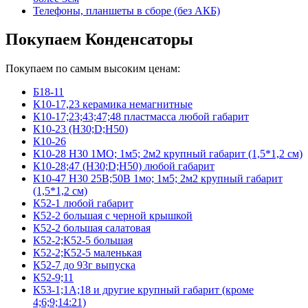
Телефоны, планшеты в сборе (без АКБ)
Покупаем Конденсаторы
Покупаем по самым высоким ценам:
Б18-11
К10-17,23 керамика немагнитные
К10-17;23;43;47;48 пластмасса любой габарит
К10-23 (Н30;D;Н50)
К10-26
К10-28 Н30 1МО; 1м5; 2м2 крупный габарит (1,5*1,2 см)
К10-28;47 (Н30;D;Н50) любой габарит
К10-47 Н30 25В;50В 1мо; 1м5; 2м2 крупный габарит
(1,5*1,2 см)
К52-1 любой габарит
К52-2 большая с черной крышкой
К52-2 большая салатовая
К52-2;К52-5 большая
К52-2;К52-5 маленькая
К52-7 до 93г выпуска
К52-9;11
К53-1;1А;18 и другие крупный габарит (кроме
4;6;9;14:21)