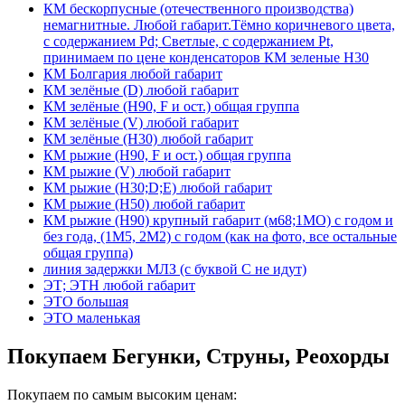
КМ бескорпусные (отечественного производства)
немагнитные. Любой габарит.Тёмно коричневого цвета,
с содержанием Pd; Светлые, с содержанием Pt,
принимаем по цене конденсаторов КМ зеленые Н30
КМ Болгария любой габарит
КМ зелёные (D) любой габарит
КМ зелёные (H90, F и ост.) общая группа
КМ зелёные (V) любой габарит
КМ зелёные (Н30) любой габарит
КМ рыжие (H90, F и ост.) общая группа
КМ рыжие (V) любой габарит
КМ рыжие (Н30;D;E) любой габарит
КМ рыжие (Н50) любой габарит
КМ рыжие (Н90) крупный габарит (м68;1МО) с годом и
без года, (1М5, 2М2) с годом (как на фото, все остальные
общая группа)
линия задержки МЛЗ (с буквой С не идут)
ЭТ; ЭТН любой габарит
ЭТО большая
ЭТО маленькая
Покупаем Бегунки, Струны, Реохорды
Покупаем по самым высоким ценам: