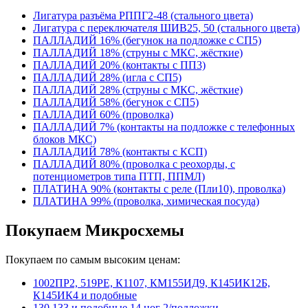
Лигатура разъёма РППГ2-48 (стального цвета)
Лигатура с переключателя ШИВ25, 50 (стального цвета)
ПАЛЛАДИЙ 16% (бегунок на подложке с СП5)
ПАЛЛАДИЙ 18% (струны с МКС, жёсткие)
ПАЛЛАДИЙ 20% (контакты с ПП3)
ПАЛЛАДИЙ 28% (игла с СП5)
ПАЛЛАДИЙ 28% (струны с МКС, жёсткие)
ПАЛЛАДИЙ 58% (бегунок с СП5)
ПАЛЛАДИЙ 60% (проволка)
ПАЛЛАДИЙ 7% (контакты на подложке с телефонных
блоков МКС)
ПАЛЛАДИЙ 78% (контакты с КСП)
ПАЛЛАДИЙ 80% (проволка с реохорды, с
потенциометров типа ПТП, ППМЛ)
ПЛАТИНА 90% (контакты с реле (Пли10), проволка)
ПЛАТИНА 99% (проволка, химическая посуда)
Покупаем Микросхемы
Покупаем по самым высоким ценам:
1002ПР2, 519РЕ, К1107, КМ155ИД9, К145ИК12Б,
К145ИК4 и подобные
130,133 и подобные 14 ног 2/подложки