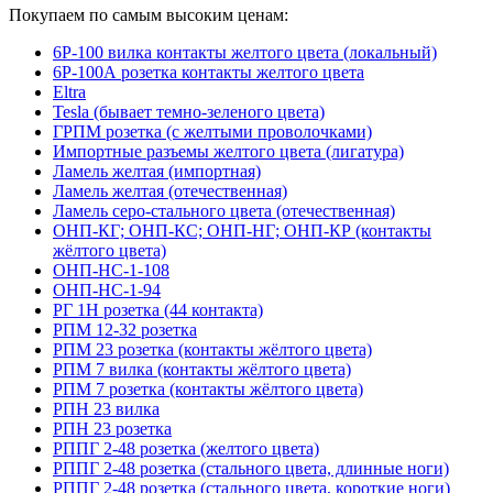
Покупаем по самым высоким ценам:
6Р-100 вилка контакты желтого цвета (локальный)
6Р-100А розетка контакты желтого цвета
Eltra
Tesla (бывает темно-зеленого цвета)
ГРПМ розетка (с желтыми проволочками)
Импортные разъемы желтого цвета (лигатура)
Ламель желтая (импортная)
Ламель желтая (отечественная)
Ламель серо-стального цвета (отечественная)
ОНП-КГ; ОНП-КС; ОНП-НГ; ОНП-КР (контакты
жёлтого цвета)
ОНП-НС-1-108
ОНП-НС-1-94
РГ 1Н розетка (44 контакта)
РПМ 12-32 розетка
РПМ 23 розетка (контакты жёлтого цвета)
РПМ 7 вилка (контакты жёлтого цвета)
РПМ 7 розетка (контакты жёлтого цвета)
РПН 23 вилка
РПН 23 розетка
РППГ 2-48 розетка (желтого цвета)
РППГ 2-48 розетка (стального цвета, длинные ноги)
РППГ 2-48 розетка (стального цвета, короткие ноги)