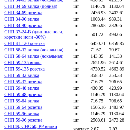
СНП 34-69 вилка (полная)
шт
1146.79
1130.64
СНП 34-69 розетка
шт
2436.93
2402.61
СНП 34-90 вилка
шт
1003.44
989.31
СНП 34-90 розетка
шт
2866.98
2826.6
СНП 37-24-В (длинные ноги,
шт
501.72
494.66
короткие ноги -30%)
СНП 41-120 розетка
шт
6450.71
6359.85
СНП 58-32 вилка (локальная)
шт
71.67
70.67
СНП 58-64 вилка (локальная)
шт
143.35
141.33
СНП 59-135 вилка
шт
2651.96
2614.61
СНП 59-135 розетка
шт
4730.52
4663.89
СНП 59-32 вилка
шт
358.37
353.33
СНП 59-32 розетка
шт
716.75
706.65
СНП 59-48 вилка
шт
430.05
423.99
СНП 59-48 розетка
шт
1146.79
1130.64
СНП 59-64 вилка
шт
716.75
706.65
СНП 59-64 розетка
шт
1505.16
1483.97
СНП 59-96 вилка
шт
1146.79
1130.64
СНП 59-96 розетка
шт
2508.61
2473.28
СНП49; СНО60; РР вилки
контакт
2.87
2.83