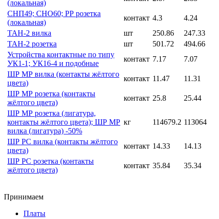
(локальная)
СНП49; СНО60; РР розетка
контакт
4.3
4.24
(локальная)
ТАН-2 вилка
шт
250.86
247.33
ТАН-2 розетка
шт
501.72
494.66
Устройства контактные по типу
контакт
7.17
7.07
УК1-1; УК16-4 и подобные
ШР МР вилка (контакты жёлтого
контакт
11.47
11.31
цвета)
ШР МР розетка (контакты
контакт
25.8
25.44
жёлтого цвета)
ШР МР розетка (лигатура,
контакты жёлтого цвета); ШР МР
кг
114679.2
113064
вилка (лигатура) -50%
ШР РС вилка (контакты жёлтого
контакт
14.33
14.13
цвета)
ШР РС розетка (контакты
контакт
35.84
35.34
жёлтого цвета)
Принимаем
Платы