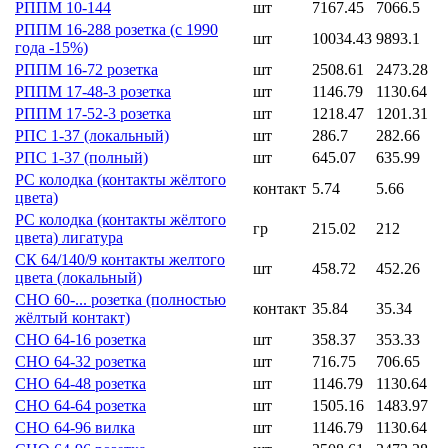
РППМ 10-144
шт
7167.45
7066.5
РППМ 16-288 розетка (с 1990
шт
10034.43
9893.1
года -15%)
РППМ 16-72 розетка
шт
2508.61
2473.28
РППМ 17-48-3 розетка
шт
1146.79
1130.64
РППМ 17-52-3 розетка
шт
1218.47
1201.31
РПС 1-37 (локальный)
шт
286.7
282.66
РПС 1-37 (полный)
шт
645.07
635.99
РС колодка (контакты жёлтого
контакт
5.74
5.66
цвета)
РС колодка (контакты жёлтого
гр
215.02
212
цвета) лигатура
СК 64/140/9 контакты желтого
шт
458.72
452.26
цвета (локальный)
СНО 60-... розетка (полностью
контакт
35.84
35.34
жёлтый контакт)
СНО 64-16 розетка
шт
358.37
353.33
СНО 64-32 розетка
шт
716.75
706.65
СНО 64-48 розетка
шт
1146.79
1130.64
СНО 64-64 розетка
шт
1505.16
1483.97
СНО 64-96 вилка
шт
1146.79
1130.64