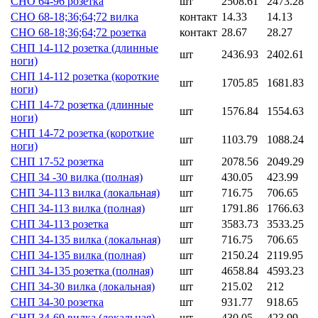
СНО 64-96 розетка
шт
2508.61
2473.28
СНО 68-18;36;64;72 вилка
контакт
14.33
14.13
СНО 68-18;36;64;72 розетка
контакт
28.67
28.27
СНП 14-112 розетка (длинные
шт
2436.93
2402.61
ноги)
СНП 14-112 розетка (короткие
шт
1705.85
1681.83
ноги)
СНП 14-72 розетка (длинные
шт
1576.84
1554.63
ноги)
СНП 14-72 розетка (короткие
шт
1103.79
1088.24
ноги)
СНП 17-52 розетка
шт
2078.56
2049.29
СНП 34 -30 вилка (полная)
шт
430.05
423.99
СНП 34-113 вилка (локальная)
шт
716.75
706.65
СНП 34-113 вилка (полная)
шт
1791.86
1766.63
СНП 34-113 розетка
шт
3583.73
3533.25
СНП 34-135 вилка (локальная)
шт
716.75
706.65
СНП 34-135 вилка (полная)
шт
2150.24
2119.95
СНП 34-135 розетка (полная)
шт
4658.84
4593.23
СНП 34-30 вилка (локальная)
шт
215.02
212
СНП 34-30 розетка
шт
931.77
918.65
СНП 34-69 вилка (локальная)
шт
430.05
423.99