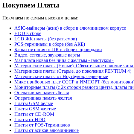
Покупаем Платы
Покупаем по самым высоким ценам:
ASIC-майнеры (асик) в сборе в алюминиевом корпусе
HDD в сборе
LCD ЖК платы (без разъемов)
POS-терминалы в сборе (без АКБ)
Блоки питания от ПК в сборе с проводами
Видео, сетевые, звуковые карты
Мат.плата новая без чипа с желтым «галстуком»
Материнские платы (Новые). Обязательное наличие чипа
Материнские платы (Старые, до поколения PENTIUM 4)
Материнские платы от Ноутбуков, серверные
Микс приборных плат СССР и ИМПОРТ (без мониторки
Мониторные платы (с 2х сторон разного цвета), платы пи
Оперативная память белая
Оперативная память желтая
Платы GSM белые
Платы GSM желтые
Платы от CD-ROM
Платы от HDD
Платы от POS-Терминалов
Платы от асиков алюминиевые