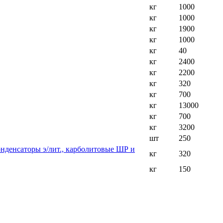
кг
1000
кг
1000
кг
1900
кг
1000
кг
40
кг
2400
кг
2200
кг
320
кг
700
кг
13000
кг
700
кг
3200
шт
250
онденсаторы э/лит., карболитовые ШР и
кг
320
кг
150