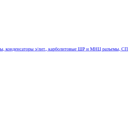
мпы, конденсаторы э/лит., карболитовые ШР и МНЦ разъемы, СП