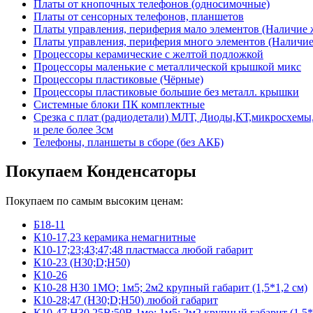
Платы от кнопочных телефонов (односимочные)
Платы от сенсорных телефонов, планшетов
Платы управления, периферия мало элементов (Наличие 
Платы управления, периферия много элементов (Наличие 
Процессоры керамические с желтой подложкой
Процессоры маленькие с металлической крышкой микс
Процессоры пластиковые (Чёрные)
Процессоры пластиковые большие без металл. крышки
Системные блоки ПК комплектные
Срезка с плат (радиодетали) МЛТ, Диоды,КТ,микросхемы,
и реле более 3см
Телефоны, планшеты в сборе (без АКБ)
Покупаем Конденсаторы
Покупаем по самым высоким ценам:
Б18-11
К10-17,23 керамика немагнитные
К10-17;23;43;47;48 пластмасса любой габарит
К10-23 (Н30;D;Н50)
К10-26
К10-28 Н30 1МО; 1м5; 2м2 крупный габарит (1,5*1,2 см)
К10-28;47 (Н30;D;Н50) любой габарит
К10-47 Н30 25В;50В 1мо; 1м5; 2м2 крупный габарит (1,5*