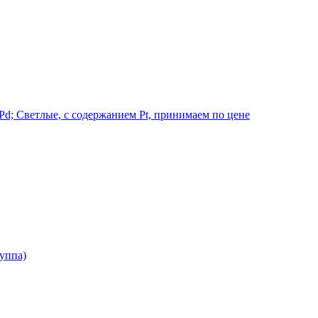
d; Светлые, с содержанием Pt, принимаем по цене
руппа)