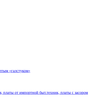
елтым «галстуком»
я, платы от импортной быт.техник, платы с засором