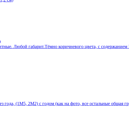
)
тные. Любой габарит.Тёмно коричневого цвета, с содержанием P
 года, (1М5, 2М2) с годом (как на фото, все остальные общая г