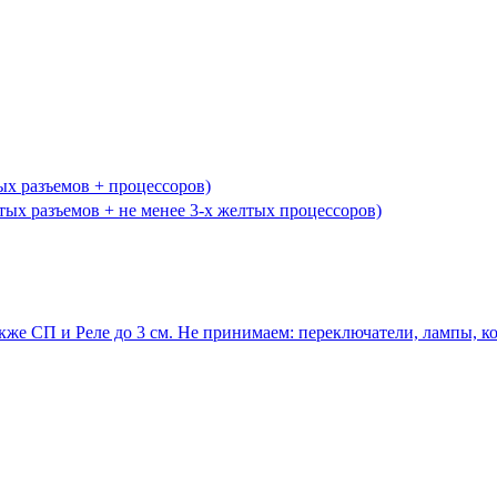
ых разъемов + процессоров)
ых разъемов + не менее 3-х желтых процессоров)
кже СП и Реле до 3 см. Не принимаем: переключатели, лампы, к