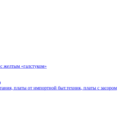
 с желтым «галстуком»
)
тания, платы от импортной быт.техник, платы с засором