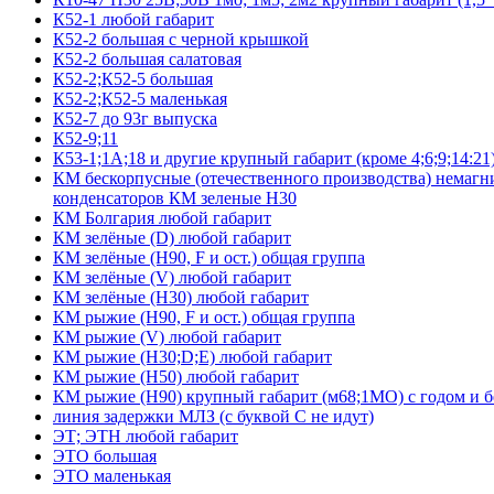
К52-1 любой габарит
К52-2 большая с черной крышкой
К52-2 большая салатовая
К52-2;К52-5 большая
К52-2;К52-5 маленькая
К52-7 до 93г выпуска
К52-9;11
К53-1;1А;18 и другие крупный габарит (кроме 4;6;9;14:21
КМ бескорпусные (отечественного производства) немагни
конденсаторов КМ зеленые Н30
КМ Болгария любой габарит
КМ зелёные (D) любой габарит
КМ зелёные (H90, F и ост.) общая группа
КМ зелёные (V) любой габарит
КМ зелёные (Н30) любой габарит
КМ рыжие (H90, F и ост.) общая группа
КМ рыжие (V) любой габарит
КМ рыжие (Н30;D;E) любой габарит
КМ рыжие (Н50) любой габарит
КМ рыжие (Н90) крупный габарит (м68;1МО) с годом и без
линия задержки МЛЗ (с буквой С не идут)
ЭТ; ЭТН любой габарит
ЭТО большая
ЭТО маленькая