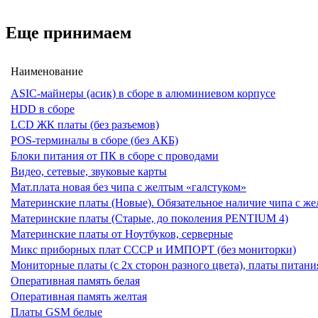
Еще принимаем
Наименование
ASIC-майнеры (асик) в сборе в алюминиевом корпусе
HDD в сборе
LCD ЖК платы (без разъемов)
POS-терминалы в сборе (без АКБ)
Блоки питания от ПК в сборе с проводами
Видео, сетевые, звуковые карты
Мат.плата новая без чипа с желтым «галстуком»
Материнские платы (Новые). Обязательное наличие чипа с ж
Материнские платы (Старые, до поколения PENTIUM 4)
Материнские платы от Ноутбуков, серверные
Микс приборных плат СССР и ИМПОРТ (без мониторки)
Мониторные платы (с 2х сторон разного цвета), платы питани
Оперативная память белая
Оперативная память желтая
Платы GSM белые