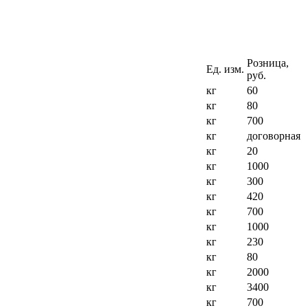
Розница,
Ед. изм.
руб.
кг
60
кг
80
кг
700
кг
договорная
кг
20
кг
1000
кг
300
кг
420
кг
700
кг
1000
кг
230
кг
80
кг
2000
кг
3400
кг
700