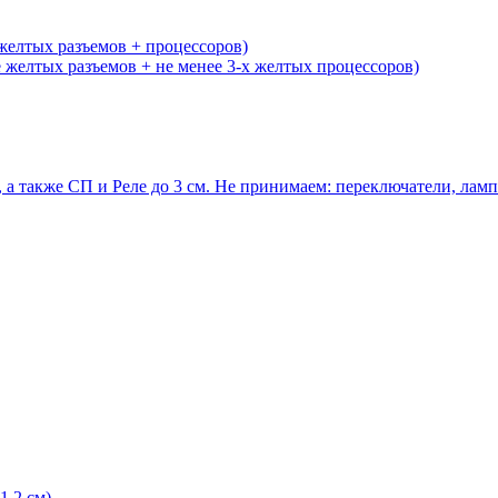
желтых разъемов + процессоров)
желтых разъемов + не менее 3-х желтых процессоров)
 а также СП и Реле до 3 см. Не принимаем: переключатели, ла
1,2 см)