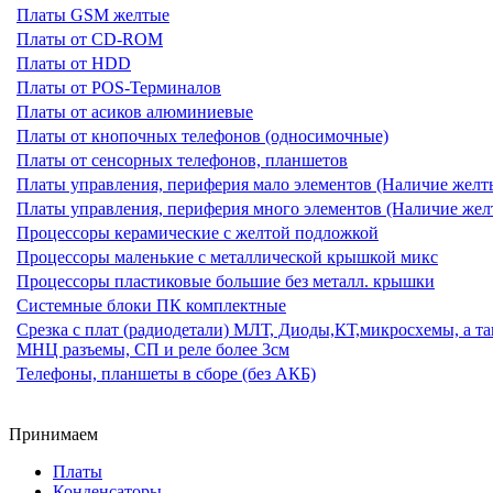
Платы GSM желтые
Платы от CD-ROM
Платы от HDD
Платы от POS-Терминалов
Платы от асиков алюминиевые
Платы от кнопочных телефонов (односимочные)
Платы от сенсорных телефонов, планшетов
Платы управления, периферия мало элементов (Наличие желт
Платы управления, периферия много элементов (Наличие желт
Процессоры керамические с желтой подложкой
Процессоры маленькие с металлической крышкой микс
Процессоры пластиковые большие без металл. крышки
Системные блоки ПК комплектные
Срезка с плат (радиодетали) МЛТ, Диоды,КТ,микросхемы, а та
МНЦ разъемы, СП и реле более 3см
Телефоны, планшеты в сборе (без АКБ)
Принимаем
Платы
Конденсаторы