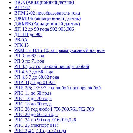
ВКЖ (Авиационный датчик)
ВПГ-62
ВПМ 2-02 преобразователь тока
ДЖМ10Б (авиационный датчик)
ДЖМ9Б (Авиационный датчик)
ДП 12 до 90 года 902,903,906
ДП-1П до 90г
РВ-5А
РГК 15
РКМ-1 с ПЛи 10, за грамм указаный на реле
РП 3 по 67 год
РП 3 по 71 год
РП 3;4;5;7 год любой паспорт любой
РП 4,5,7 до 66 года
РП 4,5,7 до 68.02 года
РПА 11;12 до 01.92г
РПВ 2/5; 2/7;5/7 год любой паспорт любой
РПС 11 до 68 года
РПС 18 до 79 года
РПС 18 до 90 года
РПС 20 год любой 756,760,761,762,763
РПС 20 до 66.12 года
РПС 24 по 90 год. 916,919,926
РПС 25 (паспорт 811)
РПС 3,4,5,7,15 до 72 года