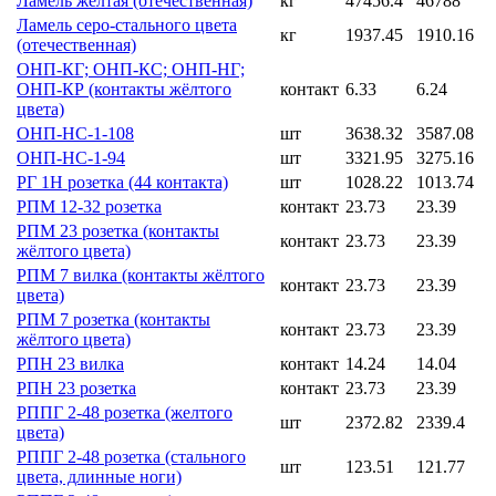
Ламель желтая (отечественная)
кг
47456.4
46788
Ламель серо-стального цвета
кг
1937.45
1910.16
(отечественная)
ОНП-КГ; ОНП-КС; ОНП-НГ;
ОНП-КР (контакты жёлтого
контакт
6.33
6.24
цвета)
ОНП-НС-1-108
шт
3638.32
3587.08
ОНП-НС-1-94
шт
3321.95
3275.16
РГ 1Н розетка (44 контакта)
шт
1028.22
1013.74
РПМ 12-32 розетка
контакт
23.73
23.39
РПМ 23 розетка (контакты
контакт
23.73
23.39
жёлтого цвета)
РПМ 7 вилка (контакты жёлтого
контакт
23.73
23.39
цвета)
РПМ 7 розетка (контакты
контакт
23.73
23.39
жёлтого цвета)
РПН 23 вилка
контакт
14.24
14.04
РПН 23 розетка
контакт
23.73
23.39
РППГ 2-48 розетка (желтого
шт
2372.82
2339.4
цвета)
РППГ 2-48 розетка (стального
шт
123.51
121.77
цвета, длинные ноги)