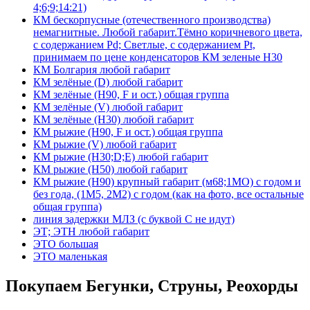
4;6;9;14:21)
КМ бескорпусные (отечественного производства)
немагнитные. Любой габарит.Тёмно коричневого цвета,
с содержанием Pd; Светлые, с содержанием Pt,
принимаем по цене конденсаторов КМ зеленые Н30
КМ Болгария любой габарит
КМ зелёные (D) любой габарит
КМ зелёные (H90, F и ост.) общая группа
КМ зелёные (V) любой габарит
КМ зелёные (Н30) любой габарит
КМ рыжие (H90, F и ост.) общая группа
КМ рыжие (V) любой габарит
КМ рыжие (Н30;D;E) любой габарит
КМ рыжие (Н50) любой габарит
КМ рыжие (Н90) крупный габарит (м68;1МО) с годом и
без года, (1М5, 2М2) с годом (как на фото, все остальные
общая группа)
линия задержки МЛЗ (с буквой С не идут)
ЭТ; ЭТН любой габарит
ЭТО большая
ЭТО маленькая
Покупаем Бегунки, Струны, Реохорды