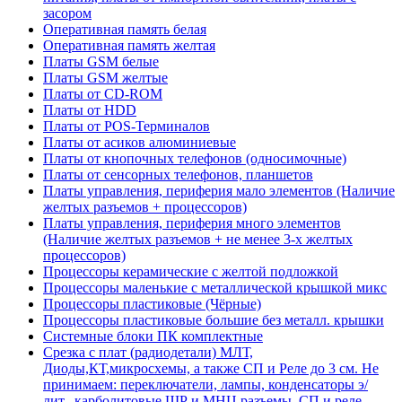
засором
Оперативная память белая
Оперативная память желтая
Платы GSM белые
Платы GSM желтые
Платы от CD-ROM
Платы от HDD
Платы от POS-Терминалов
Платы от асиков алюминиевые
Платы от кнопочных телефонов (односимочные)
Платы от сенсорных телефонов, планшетов
Платы управления, периферия мало элементов (Наличие
желтых разъемов + процессоров)
Платы управления, периферия много элементов
(Наличие желтых разъемов + не менее 3-х желтых
процессоров)
Процессоры керамические с желтой подложкой
Процессоры маленькие с металлической крышкой микс
Процессоры пластиковые (Чёрные)
Процессоры пластиковые большие без металл. крышки
Системные блоки ПК комплектные
Срезка с плат (радиодетали) МЛТ,
Диоды,КТ,микросхемы, а также СП и Реле до 3 см. Не
принимаем: переключатели, лампы, конденсаторы э/
лит., карболитовые ШР и МНЦ разъемы, СП и реле