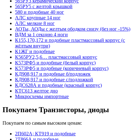
565РУ3 керамический корпус
565РУ5 с желтой крышкой
580 и подобные 40 ног
АЛС крупные 14 ног
АЛС мелкие 8 ног
АОТы, АОДы с желтым ободком снизу (без ног -15%)
ВДМ за 1 секцию 4 ноги
К155,170,172 и подобные пластмассовый корпус (с
жёлтым внутри)
К1ЖГ и подобные
К565РУ2,5,6… пластмассовый корпус
К573РФ5 и подобные (белый корпус)
К573РФ5 и подобные (коричневый корпус)
КД908,917 и подобные б/подложек
КД908,917 и подобные с/подложкой
КДС628А и подобные (красный корпус)
КТС613 желтое дно
Микросхемы импортные
Покупаем Транзисторы, диоды
Покупаем по самым высоким ценам:
2П602А; КТ919 и подобные
2Т866А и подобные