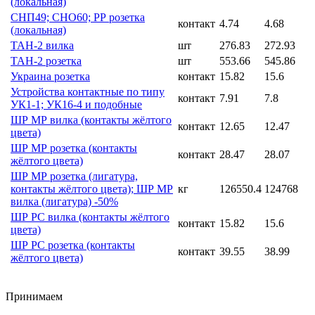
(локальная)
СНП49; СНО60; РР розетка
контакт
4.74
4.68
(локальная)
ТАН-2 вилка
шт
276.83
272.93
ТАН-2 розетка
шт
553.66
545.86
Украина розетка
контакт
15.82
15.6
Устройства контактные по типу
контакт
7.91
7.8
УК1-1; УК16-4 и подобные
ШР МР вилка (контакты жёлтого
контакт
12.65
12.47
цвета)
ШР МР розетка (контакты
контакт
28.47
28.07
жёлтого цвета)
ШР МР розетка (лигатура,
контакты жёлтого цвета); ШР МР
кг
126550.4
124768
вилка (лигатура) -50%
ШР РС вилка (контакты жёлтого
контакт
15.82
15.6
цвета)
ШР РС розетка (контакты
контакт
39.55
38.99
жёлтого цвета)
Принимаем