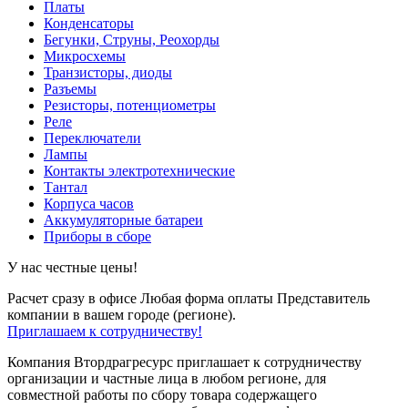
Платы
Конденсаторы
Бегунки, Струны, Реохорды
Микросхемы
Транзисторы, диоды
Разъемы
Резисторы, потенциометры
Реле
Переключатели
Лампы
Контакты электротехнические
Тантал
Корпуса часов
Аккумуляторные батареи
Приборы в сборе
У нас честные цены!
Расчет сразу в офисе
Любая форма оплаты
Представитель
компании в вашем городе (регионе).
Приглашаем к сотрудничеству!
Компания Втордрагресурс приглашает к сотрудничеству
организации и частные лица в любом регионе, для
совместной работы по сбору товара содержащего