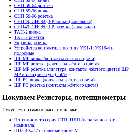
СНП 59-64 вилка
СНП 59-64 розетка
СНП 59-96 вилка
СНП 59-96 розетка
СНП49; СНО60; РР вилки (локальная)
СНП49; СНО60; РР розетка (локальная)
ТАН-2 вилка
ТАН-2 розетка
Украина розетка
Устройства контактные по типу УК1-1; УК16-4 и
подобные
ШР МР вилка (контакты жёлтого цвета)
ШР МР розетка (контакты жёлтого цвета)
ШР МР розетка (лигатура, контакты жёлтого цвета); ШР
МР вилка (лигатура) -50%
ШР РС вилка (контакты жёлтого цвета)
ШР РС розетка (контакты жёлтого цвета)
Покупаем Резисторы, потенциометры
Покупаем по самым высоким ценам:
Потенциометр серия ПТП; ПЛП (цена зависит от
номинала)
ПП3-40...47 остальные кроме М