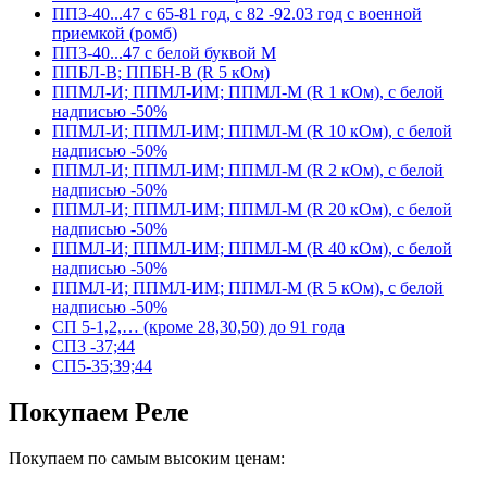
ПП3-40...47 с 65-81 год, с 82 -92.03 год с военной
приемкой (ромб)
ПП3-40...47 с белой буквой М
ППБЛ-В; ППБН-В (R 5 кОм)
ППМЛ-И; ППМЛ-ИМ; ППМЛ-М (R 1 кОм), с белой
надписью -50%
ППМЛ-И; ППМЛ-ИМ; ППМЛ-М (R 10 кОм), с белой
надписью -50%
ППМЛ-И; ППМЛ-ИМ; ППМЛ-М (R 2 кОм), с белой
надписью -50%
ППМЛ-И; ППМЛ-ИМ; ППМЛ-М (R 20 кОм), с белой
надписью -50%
ППМЛ-И; ППМЛ-ИМ; ППМЛ-М (R 40 кОм), с белой
надписью -50%
ППМЛ-И; ППМЛ-ИМ; ППМЛ-М (R 5 кОм), с белой
надписью -50%
СП 5-1,2,… (кроме 28,30,50) до 91 года
СП3 -37;44
СП5-35;39;44
Покупаем Реле
Покупаем по самым высоким ценам: