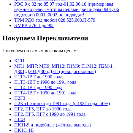
РЭС 9 с 82 по 85.07 год-01,02,06;18 (пример нам
нужного реле, смотрим первые две цифры 0601, 06
подходит) 0001; 0002 не подходят!
ТРМ РДО год любой 028,525,003,П-579
ЭМРВ-27Б-1 до 90г
Покупаем Переключатели
Покупаем по самым высоким ценам:
КСП
МП1; МП7; МП9; МП12; П1М9; П1М12; П2М-1,
Д301,Д303,Д306,Д311(цена договорная)
П1Т3-1ВТ до 1990 года
П1Т3-1ВТ с 1990 до 1991 года
П1Т4-1ВТ до 1990 года
П1Т4-1ВТ с 1990 до 1991 года
П2Г3
П2КнТ кнопка до 1981 года (с 1981 года -50%)
ПГ2, ПГ5, ПГ7 до 1990 года
ПГ2, ПГ5, ПГ7 с 1990 до 1991 года
ПГ43
ПК11-9 и подобные (жёлтые выводы)
ПК1С-1В