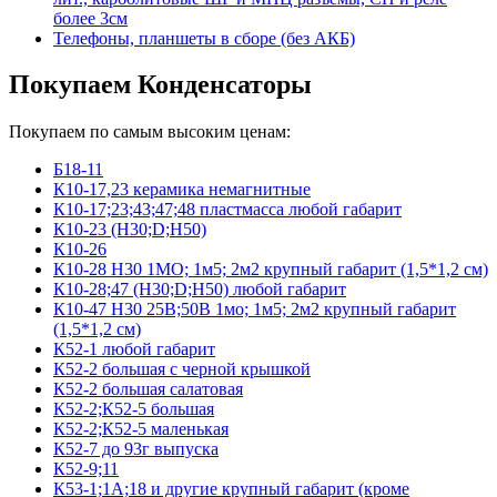
более 3см
Телефоны, планшеты в сборе (без АКБ)
Покупаем Конденсаторы
Покупаем по самым высоким ценам:
Б18-11
К10-17,23 керамика немагнитные
К10-17;23;43;47;48 пластмасса любой габарит
К10-23 (Н30;D;Н50)
К10-26
К10-28 Н30 1МО; 1м5; 2м2 крупный габарит (1,5*1,2 см)
К10-28;47 (Н30;D;Н50) любой габарит
К10-47 Н30 25В;50В 1мо; 1м5; 2м2 крупный габарит
(1,5*1,2 см)
К52-1 любой габарит
К52-2 большая с черной крышкой
К52-2 большая салатовая
К52-2;К52-5 большая
К52-2;К52-5 маленькая
К52-7 до 93г выпуска
К52-9;11
К53-1;1А;18 и другие крупный габарит (кроме