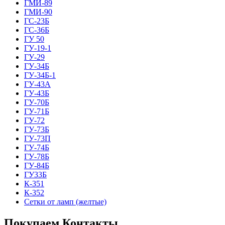
ГМИ-89
ГМИ-90
ГС-23Б
ГС-36Б
ГУ 50
ГУ-19-1
ГУ-29
ГУ-34Б
ГУ-34Б-1
ГУ-43А
ГУ-43Б
ГУ-70Б
ГУ-71Б
ГУ-72
ГУ-73Б
ГУ-73П
ГУ-74Б
ГУ-78Б
ГУ-84Б
ГУ33Б
К-351
К-352
Сетки от ламп (желтые)
Покупаем Контакты