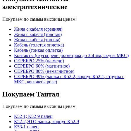
электротехнические
Покупаем по самым высоким ценам:
Жила с кабеля (средняя)
Жила с кабеля (толстая)
Жила с кабеля (тонкая)
Кабель (толстая оплетка)
Кабель (тонкая оплетка)
Контакты (скусы реле диаметром до 3-4 мм, скусы МКС)
СЕРЕБРО 25% (на меди)
СЕРЕБРО 60% (магнитное)
СЕРЕБРО 80% (немагнитное)
СЕРЕБРО 99% (чашка с К52-2; корпус К52-1; струны с
МКС, контакты реле)
Покупаем Тантал
Покупаем по самым высоким ценам:
К52-1; К52-9 палец
К52-2,ЭТО чашка; корпус К52-9
К53-1 палец