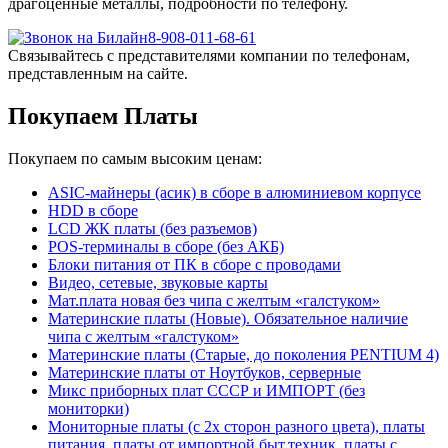
драгоценные металлы, подробности по телефону.
8-908-011-68-61
Связывайтесь с представителями компании по телефонам,
представленным на сайте.
Покупаем Платы
Покупаем по самым высоким ценам:
ASIC-майнеры (асик) в сборе в алюминиевом корпусе
HDD в сборе
LCD ЖК платы (без разъемов)
POS-терминалы в сборе (без АКБ)
Блоки питания от ПК в сборе с проводами
Видео, сетевые, звуковые карты
Мат.плата новая без чипа с желтым «галстуком»
Материнские платы (Новые). Обязательное наличие
чипа с желтым «галстуком»
Материнские платы (Старые, до поколения PENTIUM 4)
Материнские платы от Ноутбуков, серверные
Микс приборных плат СССР и ИМПОРТ (без
мониторки)
Мониторные платы (с 2х сторон разного цвета), платы
питания, платы от импортной быт.техник, платы с