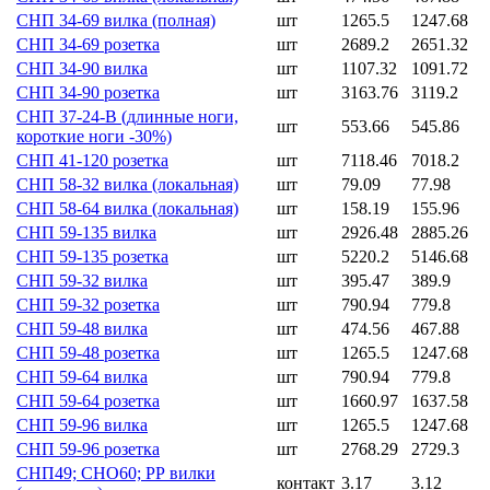
СНП 34-69 вилка (полная)
шт
1265.5
1247.68
СНП 34-69 розетка
шт
2689.2
2651.32
СНП 34-90 вилка
шт
1107.32
1091.72
СНП 34-90 розетка
шт
3163.76
3119.2
СНП 37-24-В (длинные ноги,
шт
553.66
545.86
короткие ноги -30%)
СНП 41-120 розетка
шт
7118.46
7018.2
СНП 58-32 вилка (локальная)
шт
79.09
77.98
СНП 58-64 вилка (локальная)
шт
158.19
155.96
СНП 59-135 вилка
шт
2926.48
2885.26
СНП 59-135 розетка
шт
5220.2
5146.68
СНП 59-32 вилка
шт
395.47
389.9
СНП 59-32 розетка
шт
790.94
779.8
СНП 59-48 вилка
шт
474.56
467.88
СНП 59-48 розетка
шт
1265.5
1247.68
СНП 59-64 вилка
шт
790.94
779.8
СНП 59-64 розетка
шт
1660.97
1637.58
СНП 59-96 вилка
шт
1265.5
1247.68
СНП 59-96 розетка
шт
2768.29
2729.3
СНП49; СНО60; РР вилки
контакт
3.17
3.12