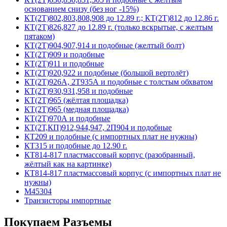
основанием снизу (без ног -15%)
КТ(2Т)802,803,808,908 до 12.89 г.; КТ(2Т)812 до 12.86 г.
КТ(2Т)826,827 до 12.89 г. (только вскрытые, с желтым
пятаком)
КТ(2Т)904,907,914 и подобные (желтый болт)
КТ(2Т)909 и подобные
КТ(2Т)911 и подобные
КТ(2Т)920,922 и подобные (большой вертолёт)
КТ(2Т)926А, 2Т935А и подобные с толстым обхватом
КТ(2Т)930,931,958 и подобные
КТ(2Т)965 (жёлтая площадка)
КТ(2Т)965 (медная площадка)
КТ(2Т)970А и подобные
КТ(2Т,КП)912,944,947, 2П904 и подобные
КТ209 и подобные (с импортных плат не нужны)
КТ315 и подобные до 12.90 г.
КТ814-817 пластмассовый корпус (разобранный,
жёлтый как на картинке)
КТ814-817 пластмассовый корпус (с импортных плат не
нужны)
М45304
Транзисторы импортные
Покупаем Разъемы