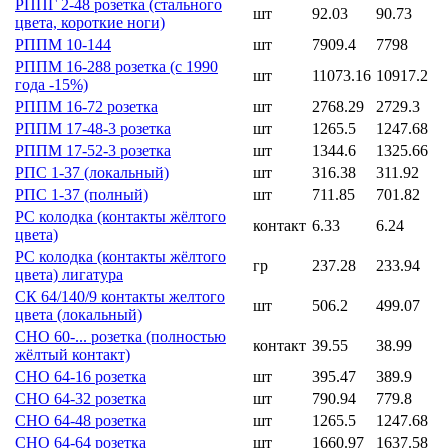
РППГ 2-48 розетка (стального
шт
92.03
90.73
цвета, короткие ноги)
РППМ 10-144
шт
7909.4
7798
РППМ 16-288 розетка (с 1990
шт
11073.16
10917.2
года -15%)
РППМ 16-72 розетка
шт
2768.29
2729.3
РППМ 17-48-3 розетка
шт
1265.5
1247.68
РППМ 17-52-3 розетка
шт
1344.6
1325.66
РПС 1-37 (локальный)
шт
316.38
311.92
РПС 1-37 (полный)
шт
711.85
701.82
РС колодка (контакты жёлтого
контакт
6.33
6.24
цвета)
РС колодка (контакты жёлтого
гр
237.28
233.94
цвета) лигатура
СК 64/140/9 контакты желтого
шт
506.2
499.07
цвета (локальный)
СНО 60-... розетка (полностью
контакт
39.55
38.99
жёлтый контакт)
СНО 64-16 розетка
шт
395.47
389.9
СНО 64-32 розетка
шт
790.94
779.8
СНО 64-48 розетка
шт
1265.5
1247.68
СНО 64-64 розетка
шт
1660.97
1637.58