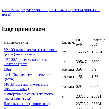
СНО 68-18;36;64;72 розетка
СНП 14-112 розетка (короткие
ноги)
Еще принимаем
ОПТ,
Розница,
Наименование
Ед. изм.
руб.
руб.
6Р-100 вилка контакты желтого
шт
1550.24
1528.41
цвета (локальный)
6Р-100А розетка контакты
шт
3954.7
3899
желтого цвета
Eltra
контакт
3.95
3.9
Tesla (бывает темно-зеленого
контакт
1.58
1.56
цвета)
ГРПМ розетка (с желтыми
контакт
0.95
0.94
проволочками)
Импортные разъемы желтого
кг
23728.2
23394
цвета (лигатура)
Ламель желтая (импортная)
кг
23728.2
23394