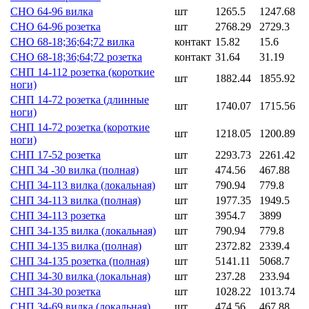
СНО 64-96 вилка
шт
1265.5
1247.68
СНО 64-96 розетка
шт
2768.29
2729.3
СНО 68-18;36;64;72 вилка
контакт
15.82
15.6
СНО 68-18;36;64;72 розетка
контакт
31.64
31.19
СНП 14-112 розетка (короткие
шт
1882.44
1855.92
ноги)
СНП 14-72 розетка (длинные
шт
1740.07
1715.56
ноги)
СНП 14-72 розетка (короткие
шт
1218.05
1200.89
ноги)
СНП 17-52 розетка
шт
2293.73
2261.42
СНП 34 -30 вилка (полная)
шт
474.56
467.88
СНП 34-113 вилка (локальная)
шт
790.94
779.8
СНП 34-113 вилка (полная)
шт
1977.35
1949.5
СНП 34-113 розетка
шт
3954.7
3899
СНП 34-135 вилка (локальная)
шт
790.94
779.8
СНП 34-135 вилка (полная)
шт
2372.82
2339.4
СНП 34-135 розетка (полная)
шт
5141.11
5068.7
СНП 34-30 вилка (локальная)
шт
237.28
233.94
СНП 34-30 розетка
шт
1028.22
1013.74
СНП 34-69 вилка (локальная)
шт
474.56
467.88