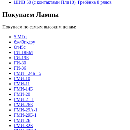
ШИВ 50 (с контактами Пли10). Гребёнка 8 рядов
Покупаем Лампы
Покупаем по самым высоким ценам:
5 МГц
6ж49п-дру
6п45с
ГИ-18БМ
ГИ-19Б
ГИ-30
ГИ-36
ГМИ - 24Б - 5
ГМИ-10
ГМИ-11
ГМИ-14Б
ГМИ-20
ГМИ-21-1
ГМИ-26Б
ГМИ-29А-1
ГМИ-29Б-1
ГМИ-2Б
ГМИ-32Б