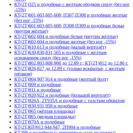
КТ(2Т)325 и подобные с желтым ободком снизу (без ног
-15%)
КТ(2Т)601,603,605,608; П307,П308 и подобные желтые
(без ног -15%)
КТ(2Т)601,603,605,608; П308,П309 и подобные белые
(внутри жёлтые)
КТ(2Т)602,604 и подобные белые (внутри жёлтые)
КТ(2Т)602,604 и подобные желтые (без ног -15%)
КТ(2Т)610,613 и подобные (малый вертолёт)
КТ(2Т)630,830,831,505 и подобные с желтым
основанием снизу (без ног -15%)
КТ(2Т)802,803,808,908 до 12.89 г.; КТ(2Т)812 до 12.86 г.
КТ(2Т)826,827 до 12.89 г. (только вскрытые, с желтым
пятаком)
КТ(2Т)904,907,914 и подобные (желтый болт)
КТ(2Т)909 и подобные
КТ(2Т)911 и подобные
КТ(2Т)920,922 и подобные (большой вертолёт)
КТ(2Т)926А, 2Т935А и подобные с толстым обхватом
КТ(2Т)930,931,958 и подобные
КТ(2Т)965 (жёлтая площадка)
КТ(2Т)965 (медная площадка)
КТ(2Т)970А и подобные
КТ(2Т,КП)912,944,947, 2П904 и подобные
КТ209 и подобные (с импортных плат не нужны)