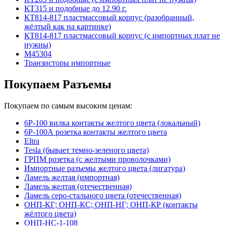
КТ315 и подобные до 12.90 г.
КТ814-817 пластмассовый корпус (разобранный,
жёлтый как на картинке)
КТ814-817 пластмассовый корпус (с импортных плат не
нужны)
М45304
Транзисторы импортные
Покупаем Разъемы
Покупаем по самым высоким ценам:
6Р-100 вилка контакты желтого цвета (локальный)
6Р-100А розетка контакты желтого цвета
Eltra
Tesla (бывает темно-зеленого цвета)
ГРПМ розетка (с желтыми проволочками)
Импортные разъемы желтого цвета (лигатура)
Ламель желтая (импортная)
Ламель желтая (отечественная)
Ламель серо-стального цвета (отечественная)
ОНП-КГ; ОНП-КС; ОНП-НГ; ОНП-КР (контакты
жёлтого цвета)
ОНП-НС-1-108