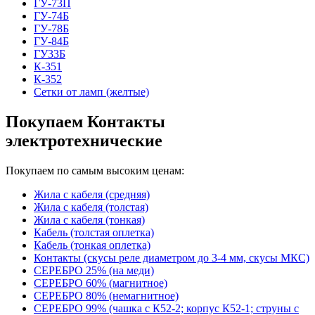
ГУ-73П
ГУ-74Б
ГУ-78Б
ГУ-84Б
ГУ33Б
К-351
К-352
Сетки от ламп (желтые)
Покупаем Контакты
электротехнические
Покупаем по самым высоким ценам:
Жила с кабеля (средняя)
Жила с кабеля (толстая)
Жила с кабеля (тонкая)
Кабель (толстая оплетка)
Кабель (тонкая оплетка)
Контакты (скусы реле диаметром до 3-4 мм, скусы МКС)
СЕРЕБРО 25% (на меди)
СЕРЕБРО 60% (магнитное)
СЕРЕБРО 80% (немагнитное)
СЕРЕБРО 99% (чашка с К52-2; корпус К52-1; струны с