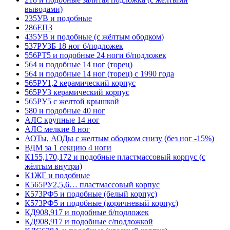
выводами)
235УВ и подобные
286ЕП3
435УВ и подобные (с жёлтым ободком)
537РУ3Б 18 ног б/подложек
556РТ5 и подобные 24 ноги б/подложек
564 и подобные 14 ног (торец)
564 и подобные 14 ног (торец) с 1990 года
565РУ1,2 керамический корпус
565РУ3 керамический корпус
565РУ5 с желтой крышкой
580 и подобные 40 ног
АЛС крупные 14 ног
АЛС мелкие 8 ног
АОТы, АОДы с желтым ободком снизу (без ног -15%)
ВДМ за 1 секцию 4 ноги
К155,170,172 и подобные пластмассовый корпус (с
жёлтым внутри)
К1ЖГ и подобные
К565РУ2,5,6… пластмассовый корпус
К573РФ5 и подобные (белый корпус)
К573РФ5 и подобные (коричневый корпус)
КД908,917 и подобные б/подложек
КД908,917 и подобные с/подложкой