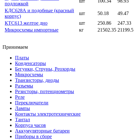
шт
100.34
98.93
подложкой
КДС628А и подобные (красный
шт
50.18
49.47
корпус)
КТС613 желтое дно
шт
250.86
247.33
Микросхемы импортные
кг
21502.35
21199.5
Принимаем
Платы
Конденсаторы
Бегунки, Струны, Реохорды
Микросхемы
Транзисторы, диоды
Разъемы
Резисторы, потенциометры
Реле
Переключатели
Лампы
Контакты электротехнические
Тантал
Корпуса часов
Аккумуляторные батареи
Приборы в сборе