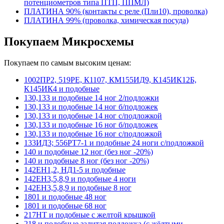
потенциометров типа ПТП, ППМЛ)
ПЛАТИНА 90% (контакты с реле (Пли10), проволка)
ПЛАТИНА 99% (проволка, химическая посуда)
Покупаем Микросхемы
Покупаем по самым высоким ценам:
1002ПР2, 519РЕ, К1107, КМ155ИД9, К145ИК12Б,
К145ИК4 и подобные
130,133 и подобные 14 ног 2/подложки
130,133 и подобные 14 ног б/подложек
130,133 и подобные 14 ног с/подложкой
130,133 и подобные 16 ног б/подложек
130,133 и подобные 16 ног с/подложкой
133ИД3; 556РТ7-1 и подобные 24 ноги с/подложкой
140 и подобные 12 ног (без ног -20%)
140 и подобные 8 ног (без ног -20%)
142ЕН1,2, НД1-5 и подобные
142ЕН3,5,8,9 и подобные 4 ноги
142ЕН3,5,8,9 и подобные 8 ног
1801 и подобные 48 ног
1801 и подобные 68 ног
217НТ и подобные с желтой крышкой
218 и подобные залитая подложка (с жёлтыми