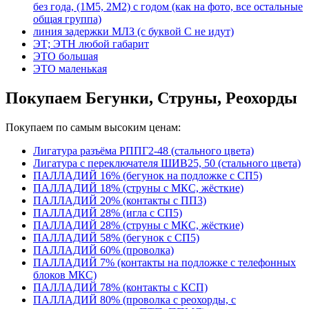
без года, (1М5, 2М2) с годом (как на фото, все остальные
общая группа)
линия задержки МЛЗ (с буквой С не идут)
ЭТ; ЭТН любой габарит
ЭТО большая
ЭТО маленькая
Покупаем Бегунки, Струны, Реохорды
Покупаем по самым высоким ценам:
Лигатура разъёма РППГ2-48 (стального цвета)
Лигатура с переключателя ШИВ25, 50 (стального цвета)
ПАЛЛАДИЙ 16% (бегунок на подложке с СП5)
ПАЛЛАДИЙ 18% (струны с МКС, жёсткие)
ПАЛЛАДИЙ 20% (контакты с ПП3)
ПАЛЛАДИЙ 28% (игла с СП5)
ПАЛЛАДИЙ 28% (струны с МКС, жёсткие)
ПАЛЛАДИЙ 58% (бегунок с СП5)
ПАЛЛАДИЙ 60% (проволка)
ПАЛЛАДИЙ 7% (контакты на подложке с телефонных
блоков МКС)
ПАЛЛАДИЙ 78% (контакты с КСП)
ПАЛЛАДИЙ 80% (проволка с реохорды, с