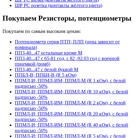
ШР РС розетка (контакты жёлтого цвета)
Покупаем Резисторы, потенциометры
Покупаем по самым высоким ценам:
Потенциометр серия ПТП; ПЛП (цена зависит от
номинала)
ПП3-40...47 остальные кроме М
ПП3-40...47 с 65-81 год, с 82 -92.03 год с военной
приемкой (ромб)
ПП3-40...47 с белой буквой М
ППБЛ-В; ППБН-В (R 5 кОм)
ППМЛ-И; ППМЛ-ИМ; ППМЛ-М (R 1 кОм), с белой
надписью -50%
ППМЛ-И; ППМЛ-ИМ; ППМЛ-М (R 10 кОм), с белой
надписью -50%
ППМЛ-И; ППМЛ-ИМ; ППМЛ-М (R 2 кОм), с белой
надписью -50%
ППМЛ-И; ППМЛ-ИМ; ППМЛ-М (R 20 кОм), с белой
надписью -50%
ППМЛ-И; ППМЛ-ИМ; ППМЛ-М (R 40 кОм), с белой
надписью -50%
ППМЛ-И; ППМЛ-ИМ; ППМЛ-М (R 5 кОм), с белой