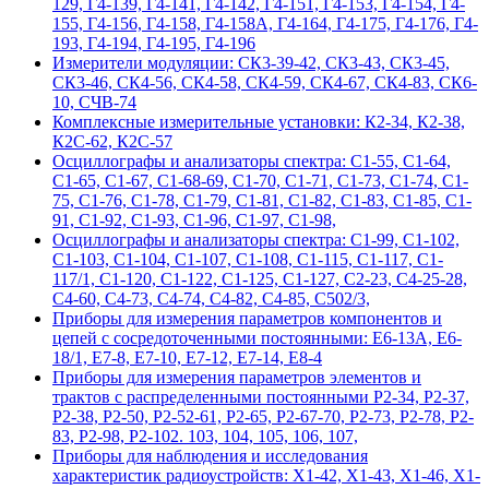
129, Г4-139, Г4-141, Г4-142, Г4-151, Г4-153, Г4-154, Г4-
155, Г4-156, Г4-158, Г4-158А, Г4-164, Г4-175, Г4-176, Г4-
193, Г4-194, Г4-195, Г4-196
Измерители модуляции: СК3-39-42, СК3-43, СК3-45,
СК3-46, СК4-56, СК4-58, СК4-59, СК4-67, СК4-83, СК6-
10, СЧВ-74
Комплексные измерительные установки: К2-34, К2-38,
К2С-62, К2С-57
Осциллографы и анализаторы спектра: С1-55, С1-64,
С1-65, С1-67, С1-68-69, С1-70, С1-71, С1-73, С1-74, С1-
75, С1-76, С1-78, С1-79, С1-81, С1-82, С1-83, С1-85, С1-
91, С1-92, С1-93, С1-96, С1-97, С1-98,
Осциллографы и анализаторы спектра: С1-99, С1-102,
С1-103, С1-104, С1-107, С1-108, С1-115, С1-117, С1-
117/1, С1-120, С1-122, С1-125, С1-127, С2-23, С4-25-28,
С4-60, С4-73, С4-74, С4-82, С4-85, С502/3,
Приборы для измерения параметров компонентов и
цепей с сосредоточенными постоянными: Е6-13А, Е6-
18/1, Е7-8, Е7-10, Е7-12, Е7-14, Е8-4
Приборы для измерения параметров элементов и
трактов с распределенными постоянными Р2-34, Р2-37,
Р2-38, Р2-50, Р2-52-61, Р2-65, Р2-67-70, Р2-73, Р2-78, Р2-
83, Р2-98, Р2-102. 103, 104, 105, 106, 107,
Приборы для наблюдения и исследования
характеристик радиоустройств: Х1-42, Х1-43, Х1-46, Х1-