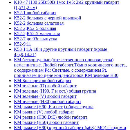
К10-47 Н30 25В;50В 1мо; 1м5; 2м2 крупный габарит
(1,5*1,2 см)
К52-1 любой габарит
К52-2 большая с черной крышкой
К52-2 большая салатовая
К52-2;К52-5 большая
К52-2;К52-5 маленькая
К52-7 до 93г выпуска
К52-9;11
К53-1;1А;18 и другие крупный габарит (кроме
4;6;9;14:21)
КМ бескорпусные (отечественного производства)
немагнитные. Любой габарит.Тёмно коричневого цвета,
с содержанием Pd; Светлые, с содержанием Pt,
принимаем по цене конденсаторов КМ зеленые Н30
КМ Болгария любой габарит
КМ зелёные (D) любой габарит
КМ зелёные (H90, F и ост.) общая группа
КМ зелёные (V) любой габарит
КМ зелёные (Н30) любой габарит
КМ рыжие (H90, F и ост.) общая группа
КМ рыжие (V) любой габарит
КМ рыжие (Н30;D;E) любой габарит
КМ рыжие (Н50) любой габарит
КМ рыжие (Н90) крупный габарит (м68;1МО) с годом и