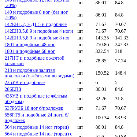
шт
86.01
84.8
-20%)
140 и подобные 8 ног (без ног
шт
86.01
84.8
-20%)
142ЕН1,2, НД1-5 и подобные
шт
71.67
70.67
142ЕН3,5,8,9 и подобные 4 ноги
шт
71.67
70.67
142ЕН3,5,8,9 и подобные 8 ног
шт
143.35
141.33
1801 и подобные 48 ног
шт
250.86
247.33
1801 и подобные 68 ног
шт
322.54
318
217НТ и подобные с желтой
шт
78.85
77.74
крышкой
218 и подобные залитая
шт
150.52
148.4
подложка (с жёлтыми выводами)
235УВ и подобные
шт
6
5
286ЕП3
шт
86.01
84.8
435УВ и подобные (с жёлтым
шт
32.26
31.8
ободком)
537РУ3Б 18 ног б/подложек
шт
71.67
70.67
556РТ5 и подобные 24 ноги б/
шт
100.34
98.93
подложек
564 и подобные 14 ног (торец)
шт
86.01
84.8
564 и подобные 14 ног (торец) с
шт
51.6
50.88