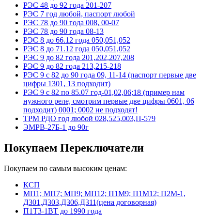
РЭС 48 до 92 года 201-207
РЭС 7 год любой, паспорт любой
РЭС 78 до 90 года 008, 00-07
РЭС 78 до 90 года 08-13
РЭС 8 до 66.12 года 050,051,052
РЭС 8 до 71.12 года 050,051,052
РЭС 9 до 82 года 201,202,207,208
РЭС 9 до 82 года 213,215-218
РЭС 9 с 82 до 90 года 09, 11-14 (паспорт первые две
цифры 1301, 13 подходит)
РЭС 9 с 82 по 85.07 год-01,02,06;18 (пример нам
нужного реле, смотрим первые две цифры 0601, 06
подходит) 0001; 0002 не подходят!
ТРМ РДО год любой 028,525,003,П-579
ЭМРВ-27Б-1 до 90г
Покупаем Переключатели
Покупаем по самым высоким ценам:
КСП
МП1; МП7; МП9; МП12; П1М9; П1М12; П2М-1,
Д301,Д303,Д306,Д311(цена договорная)
П1Т3-1ВТ до 1990 года