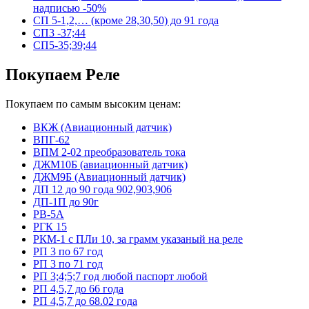
надписью -50%
СП 5-1,2,… (кроме 28,30,50) до 91 года
СП3 -37;44
СП5-35;39;44
Покупаем Реле
Покупаем по самым высоким ценам:
ВКЖ (Авиационный датчик)
ВПГ-62
ВПМ 2-02 преобразователь тока
ДЖМ10Б (авиационный датчик)
ДЖМ9Б (Авиационный датчик)
ДП 12 до 90 года 902,903,906
ДП-1П до 90г
РВ-5А
РГК 15
РКМ-1 с ПЛи 10, за грамм указаный на реле
РП 3 по 67 год
РП 3 по 71 год
РП 3;4;5;7 год любой паспорт любой
РП 4,5,7 до 66 года
РП 4,5,7 до 68.02 года