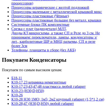
процессоров)
Процессоры керамические с желтой подложкой
Процессоры маленькие с металлической крышкой микс
Процессоры пластиковые (Чёрные)
Процессоры пластиковые большие без металл. крышки
Системные блоки ПК комплектные
Срезка с плат (радиодетали) МЛТ,
Диоды,КТ,микросхемы, а также СП и Реле до 3 см. Не
принимаем: переключатели, лампы, конденсаторы э/
лит., карболитовые ШР и МНЦ разъемы, СП и реле
более 3см
Телефоны, планшеты в сборе (без АКБ)
Покупаем Конденсаторы
Покупаем по самым высоким ценам:
Б18-11
К10-17,23 керамика немагнитные
К10-17;23;43;47;48 пластмасса любой габарит
К10-23 (Н30;D;Н50)
К10-26
К10-28 Н30 1МО; 1м5; 2м2 крупный габарит (1,5*1,2 см)
К10-28;47 (Н30;D;Н50) любой габарит