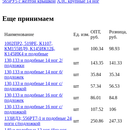
565РУ5 с желтой крышкой
АЛС крупные 14 ног
Еще принимаем
ОПТ,
Розница,
Наименование
Ед. изм.
руб.
руб.
1002ПР2, 519РЕ, К1107,
КМ155ИД9, К145ИК12Б,
шт
100.34
98.93
К145ИК4 и подобные
130,133 и подобные 14 ног 2/
шт
143.35
141.33
подложки
130,133 и подобные 14 ног б/
шт
35.84
35.34
подложек
130,133 и подобные 14 ног с/
шт
57.34
56.53
подложкой
130,133 и подобные 16 ног б/
шт
86.01
84.8
подложек
130,133 и подобные 16 ног с/
шт
107.52
106
подложкой
133ИД3; 556РТ7-1 и подобные 24
шт
250.86
247.33
ноги с/подложкой
140 и подобные 12 ног (без ног