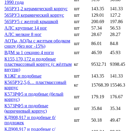
1990 года
565РУ1,2 керамический корпус
шт
143.35
141.33
565РУ3 керамический корпус
шт
129.01
127.2
565РУ5 с желтой крышкой
шт
200.69
197.86
АЛС крупные 14 ног
шт
57.34
56.53
АЛС мелкие 8 ног
шт
28.67
28.27
АОТы, АОДы с желтым ободком
шт
86.01
84.8
снизу (без ног -15%)
ВДМ за 1 секцию 4 ноги
шт
46.59
45.93
К155,170,172 и подобные
пластмассовый корпус (с жёлтым
кг
9532.71
9398.45
внутри)
К1ЖГ и подобные
шт
143.35
141.33
К565РУ2,5,6… пластмассовый
кг
15768.39
15546.3
корпус
К573РФ5 и подобные (белый
шт
179.19
176.67
корпус)
К573РФ5 и подобные
шт
35.84
35.34
(коричневый корпус)
КД908,917 и подобные б/
шт
50.18
49.47
подложек
КД908,917 и подобные с/