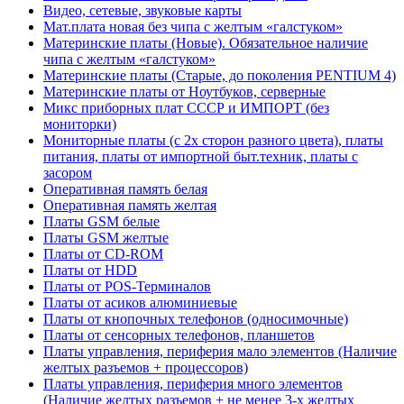
Видео, сетевые, звуковые карты
Мат.плата новая без чипа с желтым «галстуком»
Материнские платы (Новые). Обязательное наличие
чипа с желтым «галстуком»
Материнские платы (Старые, до поколения PENTIUM 4)
Материнские платы от Ноутбуков, серверные
Микс приборных плат СССР и ИМПОРТ (без
мониторки)
Мониторные платы (с 2х сторон разного цвета), платы
питания, платы от импортной быт.техник, платы с
засором
Оперативная память белая
Оперативная память желтая
Платы GSM белые
Платы GSM желтые
Платы от CD-ROM
Платы от HDD
Платы от POS-Терминалов
Платы от асиков алюминиевые
Платы от кнопочных телефонов (односимочные)
Платы от сенсорных телефонов, планшетов
Платы управления, периферия мало элементов (Наличие
желтых разъемов + процессоров)
Платы управления, периферия много элементов
(Наличие желтых разъемов + не менее 3-х желтых