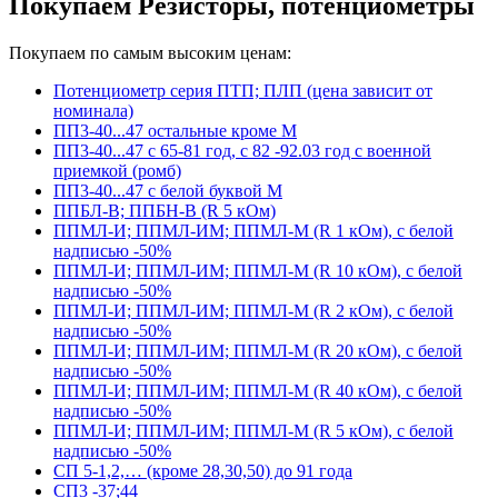
Покупаем Резисторы, потенциометры
Покупаем по самым высоким ценам:
Потенциометр серия ПТП; ПЛП (цена зависит от
номинала)
ПП3-40...47 остальные кроме М
ПП3-40...47 с 65-81 год, с 82 -92.03 год с военной
приемкой (ромб)
ПП3-40...47 с белой буквой М
ППБЛ-В; ППБН-В (R 5 кОм)
ППМЛ-И; ППМЛ-ИМ; ППМЛ-М (R 1 кОм), с белой
надписью -50%
ППМЛ-И; ППМЛ-ИМ; ППМЛ-М (R 10 кОм), с белой
надписью -50%
ППМЛ-И; ППМЛ-ИМ; ППМЛ-М (R 2 кОм), с белой
надписью -50%
ППМЛ-И; ППМЛ-ИМ; ППМЛ-М (R 20 кОм), с белой
надписью -50%
ППМЛ-И; ППМЛ-ИМ; ППМЛ-М (R 40 кОм), с белой
надписью -50%
ППМЛ-И; ППМЛ-ИМ; ППМЛ-М (R 5 кОм), с белой
надписью -50%
СП 5-1,2,… (кроме 28,30,50) до 91 года
СП3 -37;44