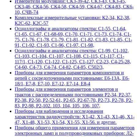
Измерители модуляции: СК3-39-42, СК3-43, СК3-45,
СК3-46, СК4-56, СК4-58, СК4-59, СК4-67, СК4-83, СК6-
10, СЧВ-74
Комплексные измерительные установки: К2-34, К2-38,
К2С-62, К2С-57
Осциллографы и анализаторы спектра: С1-55, С1-64,
С1-65, С1-67, С1-68-69, С1-70, С1-71, С1-73, С1-74, С1-
75, С1-76, С1-78, С1-79, С1-81, С1-82, С1-83, С1-85, С1-
91, С1-92, С1-93, С1-96, С1-97, С1-98,
Осциллографы и анализаторы спектра: С1-99, С1-102,
С1-103, С1-104, С1-107, С1-108, С1-115, С1-117, С1-
117/1, С1-120, С1-122, С1-125, С1-127, С2-23, С4-25-28,
С4-60, С4-73, С4-74, С4-82, С4-85, С502/3,
Приборы для измерения параметров компонентов и
цепей с сосредоточенными постоянными: Е6-13А, Е6-
18/1, Е7-8, Е7-10, Е7-12, Е7-14, Е8-4
Приборы для измерения параметров элементов и
трактов с распределенными постоянными Р2-34, Р2-37,
Р2-38, Р2-50, Р2-52-61, Р2-65, Р2-67-70, Р2-73, Р2-78, Р2-
83, Р2-98, Р2-102. 103, 104, 105, 106, 107,
Приборы для наблюдения и исследования
характеристик радиоустройств: Х1-42, Х1-43, Х1-46, Х1-
47, Х1-48, Х1-53, Х1-54, Х1-55, Х1-56. и другие.
Приборы общего применения для измерения параметров
электронных ламп и полупроводниковых приборов: Л2-