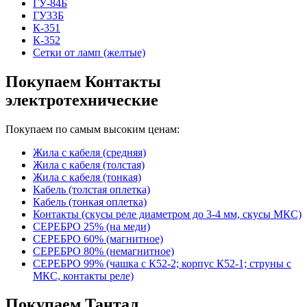
ГУ-84Б
ГУ33Б
К-351
К-352
Сетки от ламп (желтые)
Покупаем Контакты
электротехнические
Покупаем по самым высоким ценам:
Жила с кабеля (средняя)
Жила с кабеля (толстая)
Жила с кабеля (тонкая)
Кабель (толстая оплетка)
Кабель (тонкая оплетка)
Контакты (скусы реле диаметром до 3-4 мм, скусы МКС)
СЕРЕБРО 25% (на меди)
СЕРЕБРО 60% (магнитное)
СЕРЕБРО 80% (немагнитное)
СЕРЕБРО 99% (чашка с К52-2; корпус К52-1; струны с
МКС, контакты реле)
Покупаем Тантал