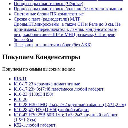
Процессоры пластиковые (Чёрные)
Процессоры пластиковые большие без металл. крышки
Системные блоки ПК комплектные
Срезка с плат (радиодетали) МЛТ,
Диоды,КТ,микросхемы, а также СП и Реле до 3 см. Не
принимаем: переключатели, лампы, конденсаторы э/
лит., карболитовые ШР и МНЦ разъемы, СП и реле
более 3см
Телефоны, планшеты в сборе (без АКБ)
Покупаем Конденсаторы
Покупаем по самым высоким ценам:
Б18-11
К10-17,23 керамика немагнитные
К10-17;23;43;47;48 пластмасса любой габарит
К10-23 (Н30;D;Н50)
К10-26
К10-28 Н30 1МО; 1м5; 2м2 крупный габарит (1,5*1,2 см)
К10-28;47 (Н30;D;Н50) любой габарит
К10-47 Н30 25В;50В 1мо; 1м5; 2м2 крупный габарит
(1,5*1,2 см)
К52-1 любой габарит