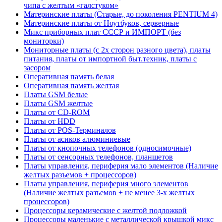
чипа с желтым «галстуком»
Материнские платы (Старые, до поколения PENTIUM 4)
Материнские платы от Ноутбуков, серверные
Микс приборных плат СССР и ИМПОРТ (без
мониторки)
Мониторные платы (с 2х сторон разного цвета), платы
питания, платы от импортной быт.техник, платы с
засором
Оперативная память белая
Оперативная память желтая
Платы GSM белые
Платы GSM желтые
Платы от CD-ROM
Платы от HDD
Платы от POS-Терминалов
Платы от асиков алюминиевые
Платы от кнопочных телефонов (односимочные)
Платы от сенсорных телефонов, планшетов
Платы управления, периферия мало элементов (Наличие
желтых разъемов + процессоров)
Платы управления, периферия много элементов
(Наличие желтых разъемов + не менее 3-х желтых
процессоров)
Процессоры керамические с желтой подложкой
Процессоры маленькие с металлической крышкой микс