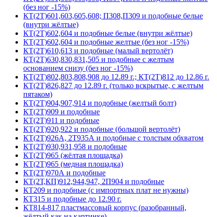
(без ног -15%)
КТ(2Т)601,603,605,608; П308,П309 и подобные белые
(внутри жёлтые)
КТ(2Т)602,604 и подобные белые (внутри жёлтые)
КТ(2Т)602,604 и подобные желтые (без ног -15%)
КТ(2Т)610,613 и подобные (малый вертолёт)
КТ(2Т)630,830,831,505 и подобные с желтым
основанием снизу (без ног -15%)
КТ(2Т)802,803,808,908 до 12.89 г.; КТ(2Т)812 до 12.86 г.
КТ(2Т)826,827 до 12.89 г. (только вскрытые, с желтым
пятаком)
КТ(2Т)904,907,914 и подобные (желтый болт)
КТ(2Т)909 и подобные
КТ(2Т)911 и подобные
КТ(2Т)920,922 и подобные (большой вертолёт)
КТ(2Т)926А, 2Т935А и подобные с толстым обхватом
КТ(2Т)930,931,958 и подобные
КТ(2Т)965 (жёлтая площадка)
КТ(2Т)965 (медная площадка)
КТ(2Т)970А и подобные
КТ(2Т,КП)912,944,947, 2П904 и подобные
КТ209 и подобные (с импортных плат не нужны)
КТ315 и подобные до 12.90 г.
КТ814-817 пластмассовый корпус (разобранный,
жёлтый как на картинке)