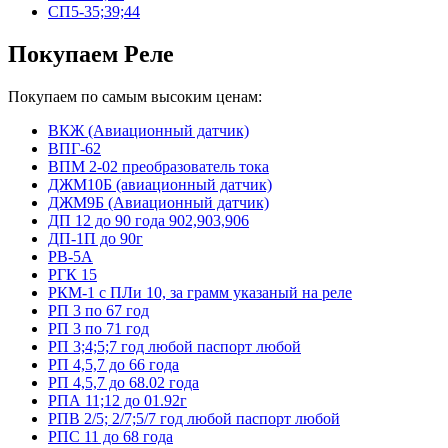
СП5-35;39;44
Покупаем Реле
Покупаем по самым высоким ценам:
ВКЖ (Авиационный датчик)
ВПГ-62
ВПМ 2-02 преобразователь тока
ДЖМ10Б (авиационный датчик)
ДЖМ9Б (Авиационный датчик)
ДП 12 до 90 года 902,903,906
ДП-1П до 90г
РВ-5А
РГК 15
РКМ-1 с ПЛи 10, за грамм указаный на реле
РП 3 по 67 год
РП 3 по 71 год
РП 3;4;5;7 год любой паспорт любой
РП 4,5,7 до 66 года
РП 4,5,7 до 68.02 года
РПА 11;12 до 01.92г
РПВ 2/5; 2/7;5/7 год любой паспорт любой
РПС 11 до 68 года