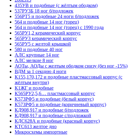
435УВ и подобные (с жёлтым ободком)
537РУ3Б 18 ног б/подложек
556РТ5 и подобные 24 ноги б/подложек
564 и подобные 14 ног (торец)
564 и подобные 14 ног (торец) с 1990 года
565РУ1,2 керамический корпус
565РУ3 керамический корпус
565РУ5 с желтой крышкой
580 и подобные 40 ног
АЛС крупные 14 ног
АЛС мелкие 8 ног
АОТы, АОДы с желтым ободком снизу (без ног -15%)
ВДМ за 1 секцию 4 ноги
К155,170,172 и подобные пластмассовый корпус (с
жёлтым внутри)
К1ЖГ и подобные
К565РУ2,5,6… пластмассовый корпус
К573РФ5 и подобные (белый корпус)
К573РФ5 и подобные (коричневый корпус)
КД908,917 и подобные б/подложек
КД908,917 и подобные с/подложкой
КДС628А и подобные (красный корпус)
КТС613 желтое дно
Микросхемы импортные