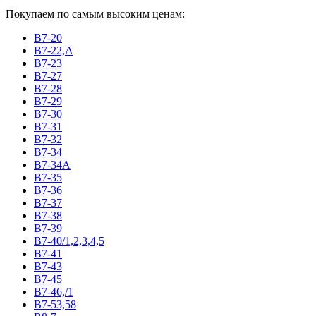
Покупаем по самым высоким ценам:
В7-20
В7-22,А
В7-23
В7-27
В7-28
В7-29
В7-30
В7-31
В7-32
В7-34
В7-34А
В7-35
В7-36
В7-37
В7-38
В7-39
В7-40/1,2,3,4,5
В7-41
В7-43
В7-45
В7-46,/1
В7-53,58