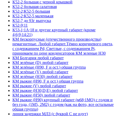
К52-2 большая с черной крышкой
К52-2 большая салатовая
К52-2;К52-5 большая
К52-2;К52-5 маленькая
К52-7 до 93г выпуска
К52-9;11
К53-1;1А;18 и другие крупный габарит (кроме
4;6;9;14:21)
КМ бескорпусные (отечественного производства)
немагнитные. Любой габарит.Тёмно коричневого цвета,
с содержанием Pd; Светлые, с содержанием Pt,
принимаем по цене конденсаторов КМ зеленые Н30
КМ Болгария любой габарит
КМ зелёные (D) любой габарит
КМ зелёные (H90, F и ост.) общая группа
КМ зелёные (V) любой габарит
КМ зелёные (Н30) любой габарит
КМ рыжие (H90, F и ост.) общая группа
КМ рыжие (V) любой габарит
КМ рыжие (Н30;D;E) любой габарит
КМ рыжие (Н50) любой габарит
КМ рыжие (Н90) крупный габарит (м68;1МО) с годом и
без года, (1М5, 2М2) с годом (как на фото, все остальные
общая группа)
линия задержки МЛЗ (с буквой С не идут)