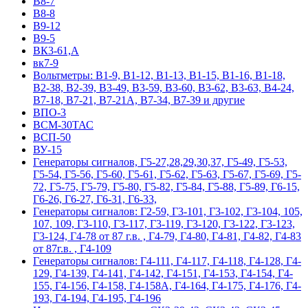
В8-7
В8-8
В9-12
В9-5
ВК3-61,А
вк7-9
Вольтметры: В1-9, В1-12, В1-13, В1-15, В1-16, В1-18,
В2-38, В2-39, В3-49, В3-59, В3-60, В3-62, В3-63, В4-24,
В7-18, В7-21, В7-21А, В7-34, В7-39 и другие
ВПО-3
ВСМ-30ТАС
ВСП-50
ВУ-15
Гeнepaтopы cигнaлoв, Г5-27,28,29,30,37, Г5-49, Г5-53,
Г5-54, Г5-56, Г5-60, Г5-61, Г5-62, Г5-63, Г5-67, Г5-69, Г5-
72, Г5-75, Г5-79, Г5-80, Г5-82, Г5-84, Г5-88, Г5-89, Г6-15,
Г6-26, Г6-27, Г6-31, Г6-33,
Гeнepaтopы cигнaлoв: Г2-59, Г3-101, Г3-102, Г3-104, 105,
107, 109, Г3-110, Г3-117, Г3-119, Г3-120, Г3-122, Г3-123,
Г3-124, Г4-78 от 87 г.в. , Г4-79, Г4-80, Г4-81, Г4-82, Г4-83
от 87г.в. , Г4-109
Гeнepaтopы cигнaлoв: Г4-111, Г4-117, Г4-118, Г4-128, Г4-
129, Г4-139, Г4-141, Г4-142, Г4-151, Г4-153, Г4-154, Г4-
155, Г4-156, Г4-158, Г4-158А, Г4-164, Г4-175, Г4-176, Г4-
193, Г4-194, Г4-195, Г4-196