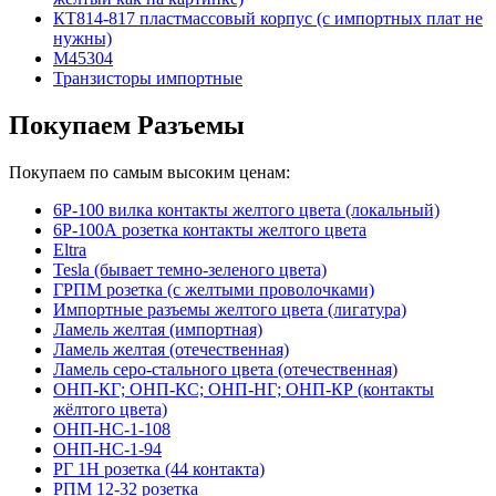
КТ814-817 пластмассовый корпус (с импортных плат не
нужны)
М45304
Транзисторы импортные
Покупаем Разъемы
Покупаем по самым высоким ценам:
6Р-100 вилка контакты желтого цвета (локальный)
6Р-100А розетка контакты желтого цвета
Eltra
Tesla (бывает темно-зеленого цвета)
ГРПМ розетка (с желтыми проволочками)
Импортные разъемы желтого цвета (лигатура)
Ламель желтая (импортная)
Ламель желтая (отечественная)
Ламель серо-стального цвета (отечественная)
ОНП-КГ; ОНП-КС; ОНП-НГ; ОНП-КР (контакты
жёлтого цвета)
ОНП-НС-1-108
ОНП-НС-1-94
РГ 1Н розетка (44 контакта)
РПМ 12-32 розетка