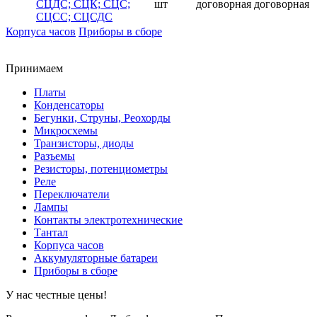
СЦДС; СЦК; СЦС;
шт
договорная
договорная
СЦСС; СЦСДС
Корпуса часов
Приборы в сборе
Принимаем
Платы
Конденсаторы
Бегунки, Струны, Реохорды
Микросхемы
Транзисторы, диоды
Разъемы
Резисторы, потенциометры
Реле
Переключатели
Лампы
Контакты электротехнические
Тантал
Корпуса часов
Аккумуляторные батареи
Приборы в сборе
У нас честные цены!