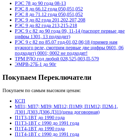
РЭС 78 до 90 года 08-13
РЭС 8 до 66.12 года 050,051,052
РЭС 8 до 71.12 года 050,051,052
РЭС 9 до 82 года 201,202,207,208
РЭС 9 до 82 года 213,215-218
РЭС 9 с 82 до 90 года 09, 11-14 (паспорт первые две
цифры 1301, 13 подходит)
РЭС 9 с 82 по 85.07 год-01,02,06;18 (пример нам
нужного реле, смотрим первые две цифры 0601, 06
подходит) 0001; 0002 не подходят!
ТРМ РДО год любой 028,525,003,П-579
ЭМРВ-27Б-1 до 90г
Покупаем Переключатели
Покупаем по самым высоким ценам:
КСП
МП1; МП7; МП9; МП12; П1М9; П1М12; П2М-1,
Д301,Д303,Д306,Д311(цена договорная)
П1Т3-1ВТ до 1990 года
П1Т3-1ВТ с 1990 до 1991 года
П1Т4-1ВТ до 1990 года
П1Т4-1ВТ с 1990 до 1991 года