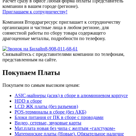
Расчет сразу в офисе
Любая форма оплаты
Представитель
компании в вашем городе (регионе).
Приглашаем к сотрудничеству!
Компания Втордрагресурс приглашает к сотрудничеству
организации и частные лица в любом регионе, для
совместной работы по сбору товара содержащего
драгоценные металлы, подробности по телефону.
8-908-011-68-61
Связывайтесь с представителями компании по телефонам,
представленным на сайте.
Покупаем Платы
Покупаем по самым высоким ценам:
ASIC-майнеры (асик) в сборе в алюминиевом корпусе
HDD в сборе
LCD ЖК платы (без разъемов)
POS-терминалы в сборе (без АКБ)
Блоки питания от ПК в сборе с проводами
Видео, сетевые, звуковые карты
Мат.плата новая без чипа с желтым «галстуком»
Материнские платы (Новые). Обязательное наличие