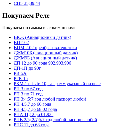
СП5-35;39;44
Покупаем Реле
Покупаем по самым высоким ценам:
ВКЖ (Авиационный датчик)
ВПГ-62
ВПМ 2-02 преобразователь тока
ДЖМ10Б (авиационный датчик)
ДЖМ9Б (Авиационный датчик)
ДП 12 до 90 года 902,903,906
ДП-1П до 90г
РВ-5А
РГК 15
РКМ-1 с ПЛи 10, за грамм указаный на реле
РП 3 по 67 год
РП 3 по 71 год
РП 3;4;5;7 год любой паспорт любой
РП 4,5,7 до 66 года
РП 4,5,7 до 68.02 года
РПА 11;12 до 01.92г
РПВ 2/5; 2/7;5/7 год любой паспорт любой
РПС 11 до 68 года