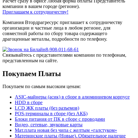
Расчет сразу в офисе
Любая форма оплаты
Представитель
компании в вашем городе (регионе).
Приглашаем к сотрудничеству!
Компания Втордрагресурс приглашает к сотрудничеству
организации и частные лица в любом регионе, для
совместной работы по сбору товара содержащего
драгоценные металлы, подробности по телефону.
8-908-011-68-61
Связывайтесь с представителями компании по телефонам,
представленным на сайте.
Покупаем Платы
Покупаем по самым высоким ценам:
ASIC-майнеры (асик) в сборе в алюминиевом корпусе
HDD в сборе
LCD ЖК платы (без разъемов)
POS-терминалы в сборе (без АКБ)
Блоки питания от ПК в сборе с проводами
Видео, сетевые, звуковые карты
Мат.плата новая без чипа с желтым «галстуком»
Материнские платы (Новые). Обязательное наличие