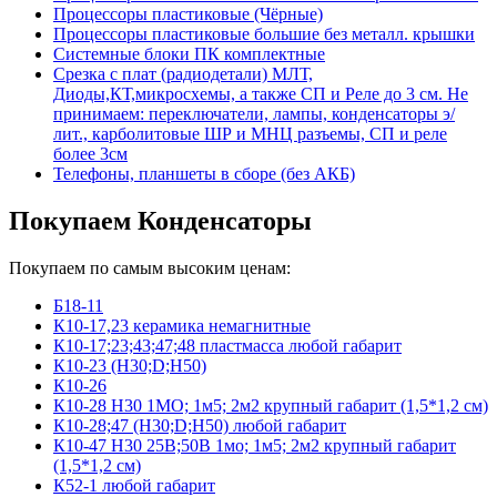
Процессоры пластиковые (Чёрные)
Процессоры пластиковые большие без металл. крышки
Системные блоки ПК комплектные
Срезка с плат (радиодетали) МЛТ,
Диоды,КТ,микросхемы, а также СП и Реле до 3 см. Не
принимаем: переключатели, лампы, конденсаторы э/
лит., карболитовые ШР и МНЦ разъемы, СП и реле
более 3см
Телефоны, планшеты в сборе (без АКБ)
Покупаем Конденсаторы
Покупаем по самым высоким ценам:
Б18-11
К10-17,23 керамика немагнитные
К10-17;23;43;47;48 пластмасса любой габарит
К10-23 (Н30;D;Н50)
К10-26
К10-28 Н30 1МО; 1м5; 2м2 крупный габарит (1,5*1,2 см)
К10-28;47 (Н30;D;Н50) любой габарит
К10-47 Н30 25В;50В 1мо; 1м5; 2м2 крупный габарит
(1,5*1,2 см)
К52-1 любой габарит