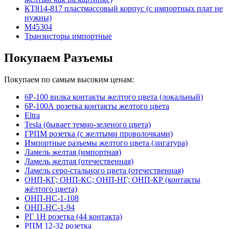
КТ814-817 пластмассовый корпус (с импортных плат не
нужны)
М45304
Транзисторы импортные
Покупаем Разъемы
Покупаем по самым высоким ценам:
6Р-100 вилка контакты желтого цвета (локальный)
6Р-100А розетка контакты желтого цвета
Eltra
Tesla (бывает темно-зеленого цвета)
ГРПМ розетка (с желтыми проволочками)
Импортные разъемы желтого цвета (лигатура)
Ламель желтая (импортная)
Ламель желтая (отечественная)
Ламель серо-стального цвета (отечественная)
ОНП-КГ; ОНП-КС; ОНП-НГ; ОНП-КР (контакты
жёлтого цвета)
ОНП-НС-1-108
ОНП-НС-1-94
РГ 1Н розетка (44 контакта)
РПМ 12-32 розетка