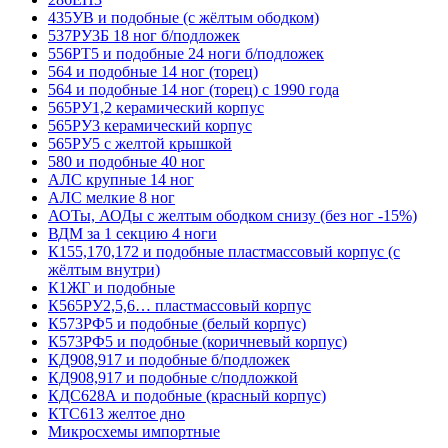
435УВ и подобные (с жёлтым ободком)
537РУ3Б 18 ног б/подложек
556РТ5 и подобные 24 ноги б/подложек
564 и подобные 14 ног (торец)
564 и подобные 14 ног (торец) с 1990 года
565РУ1,2 керамический корпус
565РУ3 керамический корпус
565РУ5 с желтой крышкой
580 и подобные 40 ног
АЛС крупные 14 ног
АЛС мелкие 8 ног
АОТы, АОДы с желтым ободком снизу (без ног -15%)
ВДМ за 1 секцию 4 ноги
К155,170,172 и подобные пластмассовый корпус (с
жёлтым внутри)
К1ЖГ и подобные
К565РУ2,5,6… пластмассовый корпус
К573РФ5 и подобные (белый корпус)
К573РФ5 и подобные (коричневый корпус)
КД908,917 и подобные б/подложек
КД908,917 и подобные с/подложкой
КДС628А и подобные (красный корпус)
КТС613 желтое дно
Микросхемы импортные