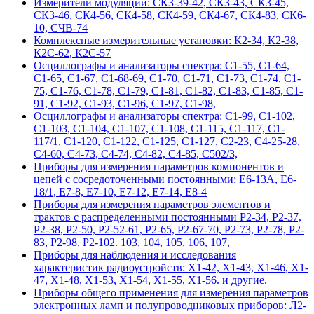
Измерители модуляции: СК3-39-42, СК3-43, СК3-45,
СК3-46, СК4-56, СК4-58, СК4-59, СК4-67, СК4-83, СК6-
10, СЧВ-74
Комплексные измерительные установки: К2-34, К2-38,
К2С-62, К2С-57
Осциллографы и анализаторы спектра: С1-55, С1-64,
С1-65, С1-67, С1-68-69, С1-70, С1-71, С1-73, С1-74, С1-
75, С1-76, С1-78, С1-79, С1-81, С1-82, С1-83, С1-85, С1-
91, С1-92, С1-93, С1-96, С1-97, С1-98,
Осциллографы и анализаторы спектра: С1-99, С1-102,
С1-103, С1-104, С1-107, С1-108, С1-115, С1-117, С1-
117/1, С1-120, С1-122, С1-125, С1-127, С2-23, С4-25-28,
С4-60, С4-73, С4-74, С4-82, С4-85, С502/3,
Приборы для измерения параметров компонентов и
цепей с сосредоточенными постоянными: Е6-13А, Е6-
18/1, Е7-8, Е7-10, Е7-12, Е7-14, Е8-4
Приборы для измерения параметров элементов и
трактов с распределенными постоянными Р2-34, Р2-37,
Р2-38, Р2-50, Р2-52-61, Р2-65, Р2-67-70, Р2-73, Р2-78, Р2-
83, Р2-98, Р2-102. 103, 104, 105, 106, 107,
Приборы для наблюдения и исследования
характеристик радиоустройств: Х1-42, Х1-43, Х1-46, Х1-
47, Х1-48, Х1-53, Х1-54, Х1-55, Х1-56. и другие.
Приборы общего применения для измерения параметров
электронных ламп и полупроводниковых приборов: Л2-