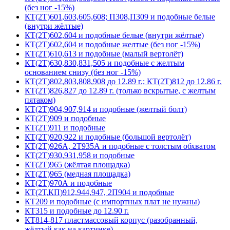
(без ног -15%)
КТ(2Т)601,603,605,608; П308,П309 и подобные белые
(внутри жёлтые)
КТ(2Т)602,604 и подобные белые (внутри жёлтые)
КТ(2Т)602,604 и подобные желтые (без ног -15%)
КТ(2Т)610,613 и подобные (малый вертолёт)
КТ(2Т)630,830,831,505 и подобные с желтым
основанием снизу (без ног -15%)
КТ(2Т)802,803,808,908 до 12.89 г.; КТ(2Т)812 до 12.86 г.
КТ(2Т)826,827 до 12.89 г. (только вскрытые, с желтым
пятаком)
КТ(2Т)904,907,914 и подобные (желтый болт)
КТ(2Т)909 и подобные
КТ(2Т)911 и подобные
КТ(2Т)920,922 и подобные (большой вертолёт)
КТ(2Т)926А, 2Т935А и подобные с толстым обхватом
КТ(2Т)930,931,958 и подобные
КТ(2Т)965 (жёлтая площадка)
КТ(2Т)965 (медная площадка)
КТ(2Т)970А и подобные
КТ(2Т,КП)912,944,947, 2П904 и подобные
КТ209 и подобные (с импортных плат не нужны)
КТ315 и подобные до 12.90 г.
КТ814-817 пластмассовый корпус (разобранный,
жёлтый как на картинке)