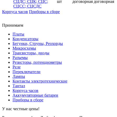
СЦДС; СЦК; СЦС;
шт
договорная
договорная
СЦСС; СЦСДС
Корпуса часов
Приборы в сборе
Принимаем
Платы
Конденсаторы
Бегунки, Струны, Реохорды
Микросхемы
Транзисторы, диоды
Разъемы
Резисторы, потенциометры
Реле
Переключатели
Лампы
Контакты электротехнические
Тантал
Корпуса часов
Аккумуляторные батареи
Приборы в сборе
У нас честные цены!