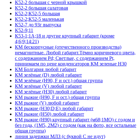
К52-2 большая с черной крышкой
К52-2 большая салатовая
К52-2;К52-5 большая
К52-2;К52-5 маленькая
К52-7 до 93г выпуска
К52-9;11
К53-1;1А;18 и другие крупный габарит (кроме
4;6;9;14:21)
КМ бескорпусные (отечественного производства)
немагнитные. Любой габарит.Тёмно коричневого цвета,
с содержанием Pd; Светлые, с содержанием Pt,
принимаем по цене конденсаторов КМ зеленые Н30
КМ Болгария любой габарит
КМ зелёные (D) любой габарит
КМ зелёные (H90, F и ост.) общая группа
КМ зелёные (V) любой габарит
КМ зелёные (Н30) любой габарит
КМ рыжие (H90, F и ост.) общая группа
КМ рыжие (V) любой габарит
КМ рыжие (Н30;D;E) любой габарит
КМ рыжие (Н50) любой габарит
КМ рыжие (Н90) крупный габарит (м68;1МО) с годом и
без года, (1М5, 2М2) с годом (как на фото, все остальные
общая группа)
линия задержки МЛЗ (с буквой С не идут)