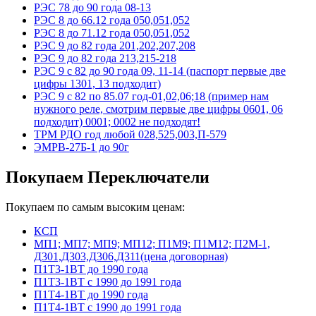
РЭС 78 до 90 года 08-13
РЭС 8 до 66.12 года 050,051,052
РЭС 8 до 71.12 года 050,051,052
РЭС 9 до 82 года 201,202,207,208
РЭС 9 до 82 года 213,215-218
РЭС 9 с 82 до 90 года 09, 11-14 (паспорт первые две
цифры 1301, 13 подходит)
РЭС 9 с 82 по 85.07 год-01,02,06;18 (пример нам
нужного реле, смотрим первые две цифры 0601, 06
подходит) 0001; 0002 не подходят!
ТРМ РДО год любой 028,525,003,П-579
ЭМРВ-27Б-1 до 90г
Покупаем Переключатели
Покупаем по самым высоким ценам:
КСП
МП1; МП7; МП9; МП12; П1М9; П1М12; П2М-1,
Д301,Д303,Д306,Д311(цена договорная)
П1Т3-1ВТ до 1990 года
П1Т3-1ВТ с 1990 до 1991 года
П1Т4-1ВТ до 1990 года
П1Т4-1ВТ с 1990 до 1991 года