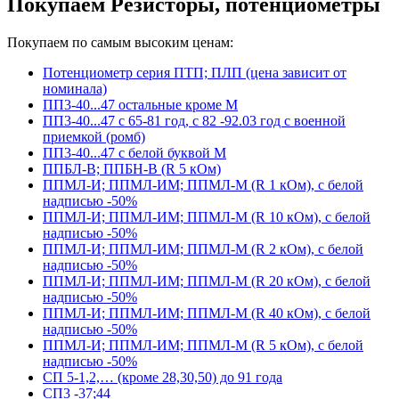
Покупаем Резисторы, потенциометры
Покупаем по самым высоким ценам:
Потенциометр серия ПТП; ПЛП (цена зависит от
номинала)
ПП3-40...47 остальные кроме М
ПП3-40...47 с 65-81 год, с 82 -92.03 год с военной
приемкой (ромб)
ПП3-40...47 с белой буквой М
ППБЛ-В; ППБН-В (R 5 кОм)
ППМЛ-И; ППМЛ-ИМ; ППМЛ-М (R 1 кОм), с белой
надписью -50%
ППМЛ-И; ППМЛ-ИМ; ППМЛ-М (R 10 кОм), с белой
надписью -50%
ППМЛ-И; ППМЛ-ИМ; ППМЛ-М (R 2 кОм), с белой
надписью -50%
ППМЛ-И; ППМЛ-ИМ; ППМЛ-М (R 20 кОм), с белой
надписью -50%
ППМЛ-И; ППМЛ-ИМ; ППМЛ-М (R 40 кОм), с белой
надписью -50%
ППМЛ-И; ППМЛ-ИМ; ППМЛ-М (R 5 кОм), с белой
надписью -50%
СП 5-1,2,… (кроме 28,30,50) до 91 года
СП3 -37;44