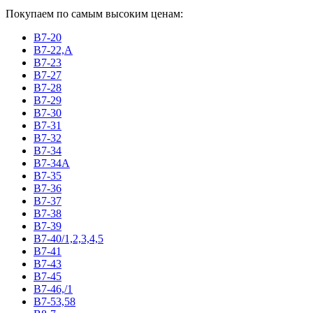
Покупаем по самым высоким ценам:
В7-20
В7-22,А
В7-23
В7-27
В7-28
В7-29
В7-30
В7-31
В7-32
В7-34
В7-34А
В7-35
В7-36
В7-37
В7-38
В7-39
В7-40/1,2,3,4,5
В7-41
В7-43
В7-45
В7-46,/1
В7-53,58