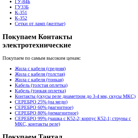
ГУ-84Б
ГУ33Б
К-351
К-352
Сетки от ламп (желтые)
Покупаем Контакты
электротехнические
Покупаем по самым высоким ценам:
Жила с кабеля (средняя)
Жила с кабеля (толстая)
Жила с кабеля (тонкая)
Кабель (толстая оплетка)
Кабель (тонкая оплетка)
Контакты (скусы реле диаметром до 3-4 мм, скусы МКС)
СЕРЕБРО 25% (на меди)
СЕРЕБРО 60% (магнитное)
СЕРЕБРО 80% (немагнитное)
СЕРЕБРО 99% (чашка с К52-2; корпус К52-1; струны с
МКС, контакты реле)
Покупаем Тантал