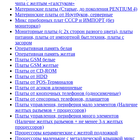
чипа с желтым «галстуком»
Материнские платы (Старые, до поколения PENTIUM 4)
Материнские платы от Ноутбуков, серверные
Микс приборных плат СССР и ИМПОРТ (без
мониторки)
Мониторные платы (с 2х сторон разного цвета), платы
питания, платы от импортной быт.техник, платы с
засором
Оперативная память белая
Оперативная память желтая
Платы GSM белые
Платы GSM желтые
Платы от CD-ROM
Платы от HDD
Платы от POS-Терминалов
Платы от асиков алюминиевые
Платы от кнопочных телефонов (односимочные)
Платы от сенсорных телефонов, планшетов
Платы управления, периферия мало элементов (Наличие
желтых разъемов + процессоров)
Платы управления, периферия много элементов
(Наличие желтых разъемов + не менее 3-х желтых
процессоров)
Процессоры керамические с желтой подложкой
Процессоры маленькие с металлической крышкой микс