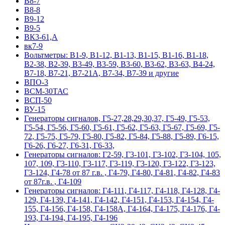
В8-7
В8-8
В9-12
В9-5
ВК3-61,А
вк7-9
Вольтметры: В1-9, В1-12, В1-13, В1-15, В1-16, В1-18,
В2-38, В2-39, В3-49, В3-59, В3-60, В3-62, В3-63, В4-24,
В7-18, В7-21, В7-21А, В7-34, В7-39 и другие
ВПО-3
ВСМ-30ТАС
ВСП-50
ВУ-15
Гeнepaтopы cигнaлoв, Г5-27,28,29,30,37, Г5-49, Г5-53,
Г5-54, Г5-56, Г5-60, Г5-61, Г5-62, Г5-63, Г5-67, Г5-69, Г5-
72, Г5-75, Г5-79, Г5-80, Г5-82, Г5-84, Г5-88, Г5-89, Г6-15,
Г6-26, Г6-27, Г6-31, Г6-33,
Гeнepaтopы cигнaлoв: Г2-59, Г3-101, Г3-102, Г3-104, 105,
107, 109, Г3-110, Г3-117, Г3-119, Г3-120, Г3-122, Г3-123,
Г3-124, Г4-78 от 87 г.в. , Г4-79, Г4-80, Г4-81, Г4-82, Г4-83
от 87г.в. , Г4-109
Гeнepaтopы cигнaлoв: Г4-111, Г4-117, Г4-118, Г4-128, Г4-
129, Г4-139, Г4-141, Г4-142, Г4-151, Г4-153, Г4-154, Г4-
155, Г4-156, Г4-158, Г4-158А, Г4-164, Г4-175, Г4-176, Г4-
193, Г4-194, Г4-195, Г4-196