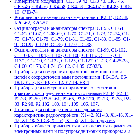
Измерители модуляции: СК3-39-42, СК3-43, СК3-45,
СК3-46, СК4-56, СК4-58, СК4-59, СК4-67, СК4-83, СК6-
10, СЧВ-74
Комплексные измерительные установки: К2-34, К2-38,
К2С-62, К2С-57
Осциллографы и анализаторы спектра: С1-55, С1-64,
С1-65, С1-67, С1-68-69, С1-70, С1-71, С1-73, С1-74, С1-
75, С1-76, С1-78, С1-79, С1-81, С1-82, С1-83, С1-85, С1-
91, С1-92, С1-93, С1-96, С1-97, С1-98,
Осциллографы и анализаторы спектра: С1-99, С1-102,
С1-103, С1-104, С1-107, С1-108, С1-115, С1-117, С1-
117/1, С1-120, С1-122, С1-125, С1-127, С2-23, С4-25-28,
С4-60, С4-73, С4-74, С4-82, С4-85, С502/3,
Приборы для измерения параметров компонентов и
цепей с сосредоточенными постоянными: Е6-13А, Е6-
18/1, Е7-8, Е7-10, Е7-12, Е7-14, Е8-4
Приборы для измерения параметров элементов и
трактов с распределенными постоянными Р2-34, Р2-37,
Р2-38, Р2-50, Р2-52-61, Р2-65, Р2-67-70, Р2-73, Р2-78, Р2-
83, Р2-98, Р2-102. 103, 104, 105, 106, 107,
Приборы для наблюдения и исследования
характеристик радиоустройств: Х1-42, Х1-43, Х1-46, Х1-
47, Х1-48, Х1-53, Х1-54, Х1-55, Х1-56. и другие.
Приборы общего применения для измерения параметров
электронных ламп и полупроводниковых приборов: Л2-