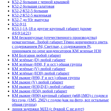
К52-2 большая с черной крышкой
К52-2 большая салатовая
К52-2;К52-5 большая
К52-2;К52-5 маленькая
К52-7 до 93г выпуска
К52-9;11
К53-1;1А;18 и другие крупный габарит (кроме
4;6;9;14:21)
КМ бескорпусные (отечественного производства)
немагнитные. Любой габарит.Тёмно коричневого цвета,
с содержанием Pd; Светлые, с содержанием Pt,
принимаем по цене конденсаторов КМ зеленые Н30
КМ Болгария любой габарит
КМ зелёные (D) любой габарит
КМ зелёные (H90, F и ост.) общая группа
КМ зелёные (V) любой габарит
КМ зелёные (Н30) любой габарит
КМ рыжие (H90, F и ост.) общая группа
КМ рыжие (V) любой габарит
КМ рыжие (Н30;D;E) любой габарит
КМ рыжие (Н50) любой габарит
КМ рыжие (Н90) крупный габарит (м68;1МО) с годом и
без года, (1М5, 2М2) с годом (как на фото, все остальные
общая группа)
линия задержки МЛЗ (с буквой С не идут)