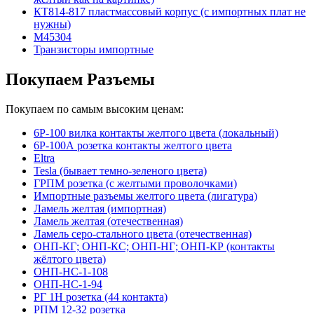
КТ814-817 пластмассовый корпус (с импортных плат не
нужны)
М45304
Транзисторы импортные
Покупаем Разъемы
Покупаем по самым высоким ценам:
6Р-100 вилка контакты желтого цвета (локальный)
6Р-100А розетка контакты желтого цвета
Eltra
Tesla (бывает темно-зеленого цвета)
ГРПМ розетка (с желтыми проволочками)
Импортные разъемы желтого цвета (лигатура)
Ламель желтая (импортная)
Ламель желтая (отечественная)
Ламель серо-стального цвета (отечественная)
ОНП-КГ; ОНП-КС; ОНП-НГ; ОНП-КР (контакты
жёлтого цвета)
ОНП-НС-1-108
ОНП-НС-1-94
РГ 1Н розетка (44 контакта)
РПМ 12-32 розетка