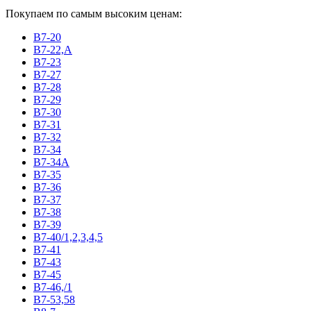
Покупаем по самым высоким ценам:
В7-20
В7-22,А
В7-23
В7-27
В7-28
В7-29
В7-30
В7-31
В7-32
В7-34
В7-34А
В7-35
В7-36
В7-37
В7-38
В7-39
В7-40/1,2,3,4,5
В7-41
В7-43
В7-45
В7-46,/1
В7-53,58