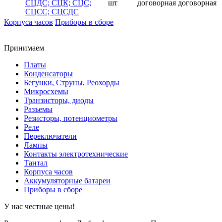
СЦДС; СЦК; СЦС;
шт
договорная
договорная
СЦСС; СЦСДС
Корпуса часов
Приборы в сборе
Принимаем
Платы
Конденсаторы
Бегунки, Струны, Реохорды
Микросхемы
Транзисторы, диоды
Разъемы
Резисторы, потенциометры
Реле
Переключатели
Лампы
Контакты электротехнические
Тантал
Корпуса часов
Аккумуляторные батареи
Приборы в сборе
У нас честные цены!