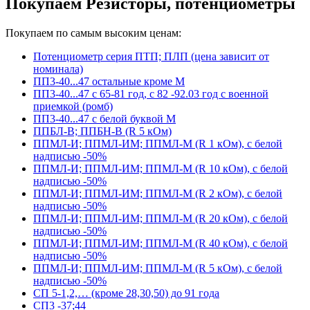
Покупаем Резисторы, потенциометры
Покупаем по самым высоким ценам:
Потенциометр серия ПТП; ПЛП (цена зависит от
номинала)
ПП3-40...47 остальные кроме М
ПП3-40...47 с 65-81 год, с 82 -92.03 год с военной
приемкой (ромб)
ПП3-40...47 с белой буквой М
ППБЛ-В; ППБН-В (R 5 кОм)
ППМЛ-И; ППМЛ-ИМ; ППМЛ-М (R 1 кОм), с белой
надписью -50%
ППМЛ-И; ППМЛ-ИМ; ППМЛ-М (R 10 кОм), с белой
надписью -50%
ППМЛ-И; ППМЛ-ИМ; ППМЛ-М (R 2 кОм), с белой
надписью -50%
ППМЛ-И; ППМЛ-ИМ; ППМЛ-М (R 20 кОм), с белой
надписью -50%
ППМЛ-И; ППМЛ-ИМ; ППМЛ-М (R 40 кОм), с белой
надписью -50%
ППМЛ-И; ППМЛ-ИМ; ППМЛ-М (R 5 кОм), с белой
надписью -50%
СП 5-1,2,… (кроме 28,30,50) до 91 года
СП3 -37;44