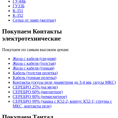
ГУ-84Б
ГУ33Б
К-351
К-352
Сетки от ламп (желтые)
Покупаем Контакты
электротехнические
Покупаем по самым высоким ценам:
Жила с кабеля (средняя)
Жила с кабеля (толстая)
Жила с кабеля (тонкая)
Кабель (толстая оплетка)
Кабель (тонкая оплетка)
Контакты (скусы реле диаметром до 3-4 мм, скусы МКС)
СЕРЕБРО 25% (на меди)
СЕРЕБРО 60% (магнитное)
СЕРЕБРО 80% (немагнитное)
СЕРЕБРО 99% (чашка с К52-2; корпус К52-1; струны с
МКС, контакты реле)
Покупаем Тантал