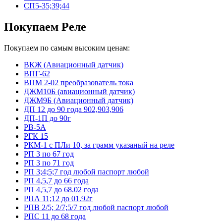
СП5-35;39;44
Покупаем Реле
Покупаем по самым высоким ценам:
ВКЖ (Авиационный датчик)
ВПГ-62
ВПМ 2-02 преобразователь тока
ДЖМ10Б (авиационный датчик)
ДЖМ9Б (Авиационный датчик)
ДП 12 до 90 года 902,903,906
ДП-1П до 90г
РВ-5А
РГК 15
РКМ-1 с ПЛи 10, за грамм указаный на реле
РП 3 по 67 год
РП 3 по 71 год
РП 3;4;5;7 год любой паспорт любой
РП 4,5,7 до 66 года
РП 4,5,7 до 68.02 года
РПА 11;12 до 01.92г
РПВ 2/5; 2/7;5/7 год любой паспорт любой
РПС 11 до 68 года