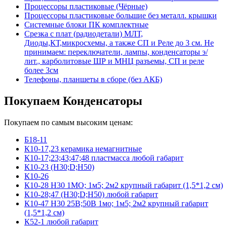
Процессоры пластиковые (Чёрные)
Процессоры пластиковые большие без металл. крышки
Системные блоки ПК комплектные
Срезка с плат (радиодетали) МЛТ,
Диоды,КТ,микросхемы, а также СП и Реле до 3 см. Не
принимаем: переключатели, лампы, конденсаторы э/
лит., карболитовые ШР и МНЦ разъемы, СП и реле
более 3см
Телефоны, планшеты в сборе (без АКБ)
Покупаем Конденсаторы
Покупаем по самым высоким ценам:
Б18-11
К10-17,23 керамика немагнитные
К10-17;23;43;47;48 пластмасса любой габарит
К10-23 (Н30;D;Н50)
К10-26
К10-28 Н30 1МО; 1м5; 2м2 крупный габарит (1,5*1,2 см)
К10-28;47 (Н30;D;Н50) любой габарит
К10-47 Н30 25В;50В 1мо; 1м5; 2м2 крупный габарит
(1,5*1,2 см)
К52-1 любой габарит