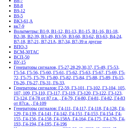
В8-7
В8-8
В9-12
В9-5
ВК3-61,А
вк7-9
Вольтметры: В1-9, В1-12, В1-13, В1-15, В1-16, В1-18,
В2-38, В2-39, В3-49, В3-59, В3-60, В3-62, В3-63, В4-24,
В7-18, В7-21, В7-21А, В7-34, В7-39 и другие
ВПО-3
ВСМ-30ТАС
ВСП-50
ВУ-15
Гeнepaтopы cигнaлoв, Г5-27,28,29,30,37, Г5-49, Г5-53,
Г5-54, Г5-56, Г5-60, Г5-61, Г5-62, Г5-63, Г5-67, Г5-69, Г5-
72, Г5-75, Г5-79, Г5-80, Г5-82, Г5-84, Г5-88, Г5-89, Г6-15,
Г6-26, Г6-27, Г6-31, Г6-33,
Гeнepaтopы cигнaлoв: Г2-59, Г3-101, Г3-102, Г3-104, 105,
107, 109, Г3-110, Г3-117, Г3-119, Г3-120, Г3-122, Г3-123,
Г3-124, Г4-78 от 87 г.в. , Г4-79, Г4-80, Г4-81, Г4-82, Г4-83
от 87г.в. , Г4-109
Гeнepaтopы cигнaлoв: Г4-111, Г4-117, Г4-118, Г4-128, Г4-
129, Г4-139, Г4-141, Г4-142, Г4-151, Г4-153, Г4-154, Г4-
155, Г4-156, Г4-158, Г4-158А, Г4-164, Г4-175, Г4-176, Г4-
193, Г4-194, Г4-195, Г4-196