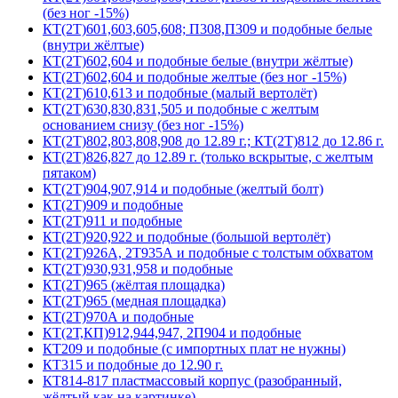
(без ног -15%)
КТ(2Т)601,603,605,608; П308,П309 и подобные белые
(внутри жёлтые)
КТ(2Т)602,604 и подобные белые (внутри жёлтые)
КТ(2Т)602,604 и подобные желтые (без ног -15%)
КТ(2Т)610,613 и подобные (малый вертолёт)
КТ(2Т)630,830,831,505 и подобные с желтым
основанием снизу (без ног -15%)
КТ(2Т)802,803,808,908 до 12.89 г.; КТ(2Т)812 до 12.86 г.
КТ(2Т)826,827 до 12.89 г. (только вскрытые, с желтым
пятаком)
КТ(2Т)904,907,914 и подобные (желтый болт)
КТ(2Т)909 и подобные
КТ(2Т)911 и подобные
КТ(2Т)920,922 и подобные (большой вертолёт)
КТ(2Т)926А, 2Т935А и подобные с толстым обхватом
КТ(2Т)930,931,958 и подобные
КТ(2Т)965 (жёлтая площадка)
КТ(2Т)965 (медная площадка)
КТ(2Т)970А и подобные
КТ(2Т,КП)912,944,947, 2П904 и подобные
КТ209 и подобные (с импортных плат не нужны)
КТ315 и подобные до 12.90 г.
КТ814-817 пластмассовый корпус (разобранный,
жёлтый как на картинке)