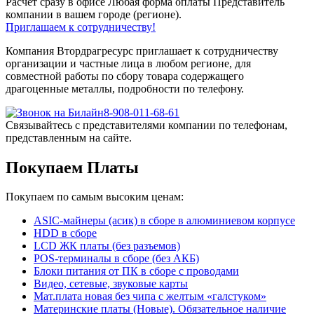
Расчет сразу в офисе
Любая форма оплаты
Представитель
компании в вашем городе (регионе).
Приглашаем к сотрудничеству!
Компания Втордрагресурс приглашает к сотрудничеству
организации и частные лица в любом регионе, для
совместной работы по сбору товара содержащего
драгоценные металлы, подробности по телефону.
8-908-011-68-61
Связывайтесь с представителями компании по телефонам,
представленным на сайте.
Покупаем Платы
Покупаем по самым высоким ценам:
ASIC-майнеры (асик) в сборе в алюминиевом корпусе
HDD в сборе
LCD ЖК платы (без разъемов)
POS-терминалы в сборе (без АКБ)
Блоки питания от ПК в сборе с проводами
Видео, сетевые, звуковые карты
Мат.плата новая без чипа с желтым «галстуком»
Материнские платы (Новые). Обязательное наличие