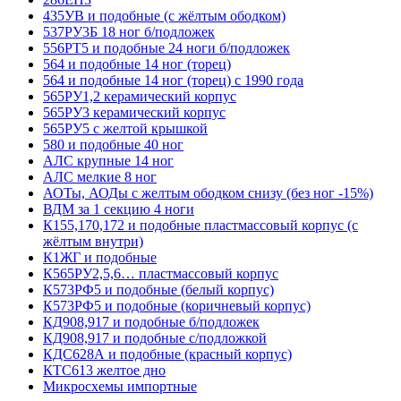
435УВ и подобные (с жёлтым ободком)
537РУ3Б 18 ног б/подложек
556РТ5 и подобные 24 ноги б/подложек
564 и подобные 14 ног (торец)
564 и подобные 14 ног (торец) с 1990 года
565РУ1,2 керамический корпус
565РУ3 керамический корпус
565РУ5 с желтой крышкой
580 и подобные 40 ног
АЛС крупные 14 ног
АЛС мелкие 8 ног
АОТы, АОДы с желтым ободком снизу (без ног -15%)
ВДМ за 1 секцию 4 ноги
К155,170,172 и подобные пластмассовый корпус (с
жёлтым внутри)
К1ЖГ и подобные
К565РУ2,5,6… пластмассовый корпус
К573РФ5 и подобные (белый корпус)
К573РФ5 и подобные (коричневый корпус)
КД908,917 и подобные б/подложек
КД908,917 и подобные с/подложкой
КДС628А и подобные (красный корпус)
КТС613 желтое дно
Микросхемы импортные