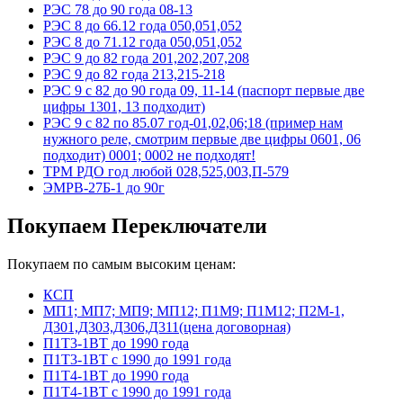
РЭС 78 до 90 года 08-13
РЭС 8 до 66.12 года 050,051,052
РЭС 8 до 71.12 года 050,051,052
РЭС 9 до 82 года 201,202,207,208
РЭС 9 до 82 года 213,215-218
РЭС 9 с 82 до 90 года 09, 11-14 (паспорт первые две
цифры 1301, 13 подходит)
РЭС 9 с 82 по 85.07 год-01,02,06;18 (пример нам
нужного реле, смотрим первые две цифры 0601, 06
подходит) 0001; 0002 не подходят!
ТРМ РДО год любой 028,525,003,П-579
ЭМРВ-27Б-1 до 90г
Покупаем Переключатели
Покупаем по самым высоким ценам:
КСП
МП1; МП7; МП9; МП12; П1М9; П1М12; П2М-1,
Д301,Д303,Д306,Д311(цена договорная)
П1Т3-1ВТ до 1990 года
П1Т3-1ВТ с 1990 до 1991 года
П1Т4-1ВТ до 1990 года
П1Т4-1ВТ с 1990 до 1991 года