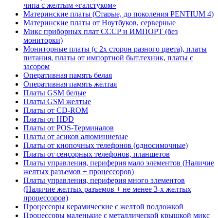
чипа с желтым «галстуком»
Материнские платы (Старые, до поколения PENTIUM 4)
Материнские платы от Ноутбуков, серверные
Микс приборных плат СССР и ИМПОРТ (без
мониторки)
Мониторные платы (с 2х сторон разного цвета), платы
питания, платы от импортной быт.техник, платы с
засором
Оперативная память белая
Оперативная память желтая
Платы GSM белые
Платы GSM желтые
Платы от CD-ROM
Платы от HDD
Платы от POS-Терминалов
Платы от асиков алюминиевые
Платы от кнопочных телефонов (односимочные)
Платы от сенсорных телефонов, планшетов
Платы управления, периферия мало элементов (Наличие
желтых разъемов + процессоров)
Платы управления, периферия много элементов
(Наличие желтых разъемов + не менее 3-х желтых
процессоров)
Процессоры керамические с желтой подложкой
Процессоры маленькие с металлической крышкой микс